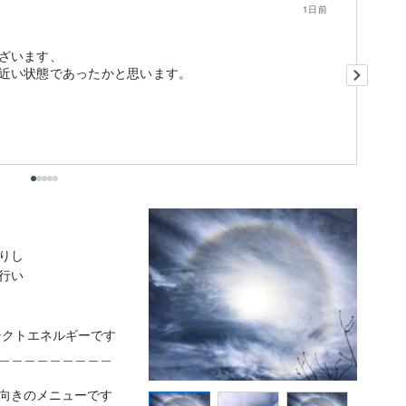
1日前
ざいます、
あ
近い状態であったかと思います。
い
浄
も
出
し

い

クトエネルギーです　

＿＿＿＿＿＿＿＿＿

向きのメニューです
