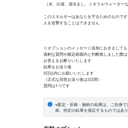
 （水、白湯、湯冷まし、ミネラルウォーターなど）

このエネルギーはあなたを守るためのものです

人を攻撃することはできません

☆オプションのメッセージ追加におきましても

過剰な質問や鑑定範囲内と判断致しました際は

お答えをお断りいたします

結果をお送り後

3日以内にお願いいたします

（正式な回答お送り後は2日間）

質問は1つです
※鑑定・祈祷・施術の結果は、ご自身で
就、特定の結果を保証するものではあ