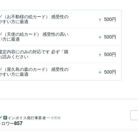
ド（お不動様の絵カード） 感受性の
＋
500円
やすい方に最適
ド（天使の絵カード） 感受性の高い
＋
500円
い方に最適
鑑定内容にのみの対応です 必ず「購
＋
500円
お読みください
ド（屋久島の森のカード） 感受性の
＋
500円
やすい方に最適
インボイス発行事業者
未登録
857
ォロワー