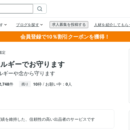
会員登録で10％割引クーポンを獲得！
鑑定
ネルギーでお守ります
ルギーや念から守ります
2,748
件
10
枠 / お願い中：
0
人
残り
実績を維持した、信頼性の高い出品者のサービスです