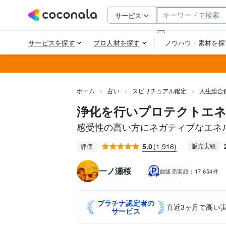
ホーム
占い
スピリチュアル鑑定
人生総合
浄化を行いプロテクトエ
感受性の高い方にネガティブなエネ
5.0
(1,916)
販売実績
評価
一ノ瀬桜
総販売実績：
17,654件
プラチナ認定者の
直近3ヶ月で高い
サービス