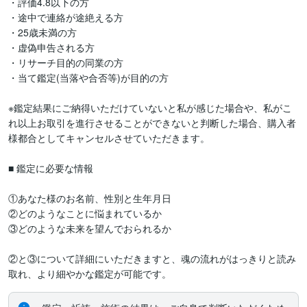
・評価4.8以下の方

・途中で連絡が途絶える方

・25歳未満の方

・虚偽申告される方

・リサーチ目的の同業の方

・当て鑑定(当落や合否等)が目的の方

※鑑定結果にご納得いただけていないと私が感じた場合や、私がこ
れ以上お取引を進行させることができないと判断した場合、購入者
様都合としてキャンセルさせていただきます。

■ 鑑定に必要な情報

①あなた様のお名前、性別と生年月日

②どのようなことに悩まれているか

③どのような未来を望んでおられるか

②と③について詳細にいただきますと、魂の流れがはっきりと読み
取れ、より細やかな鑑定が可能です。