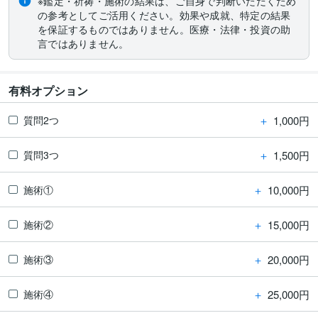
※鑑定・祈祷・施術の結果は、ご自身で判断いただくため
の参考としてご活用ください。効果や成就、特定の結果
を保証するものではありません。医療・法律・投資の助
言ではありません。
有料オプション
＋
1,000円
質問2つ
＋
1,500円
質問3つ
＋
10,000円
施術①
＋
15,000円
施術②
＋
20,000円
施術③
＋
25,000円
施術④