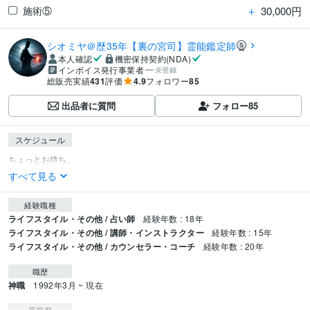
＋
30,000円
施術⑤
シオミヤ＠歴35年【裏の宮司】霊能鑑定師
本人確認
機密保持契約(NDA)
インボイス発行事業者
未登録
総販売実績
431
評価
4.9
フォロワー
85
出品者に質問
フォロー
85
スケジュール
すべて見る
経験職種
ライフスタイル・その他 / 占い師
経験年数 : 18年
ライフスタイル・その他 / 講師・インストラクター
経験年数 : 15年
ライフスタイル・その他 / カウンセラー・コーチ
経験年数 : 20年
職歴
神職
1992年3月 ~ 現在