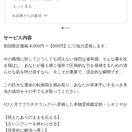
もっと見る
出品者からの返信
サービス内容
初回限定価格 4,000円⇒【500円】にて強力霊視します。

今の職場に対してどうしても拭えない強烈な違和感。そんな霧を吹
き飛ばし、あなたが最も輝く場所で圧倒的な力を発揮するための清
らかな凪を呼び戻すなら、今こそが重要で、決定的な瞬間です。

この巨大な運命の転換期を掴み取り、あなたが本来手にするべき本
当の成功をその手でもぎ取ってください。

⁂ひと月でプラチナランク⁂へ昇格した本物霊視鑑定師・シオミヤが

【視えたありのままを伝える】

【占いジプシーを終わらせる】

【現実的に解決へ導く】
