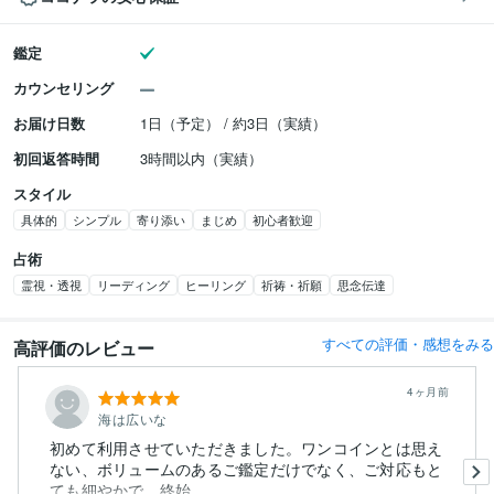
鑑定
カウンセリング
お届け日数
1日（予定） / 約3日（実績）
初回返答時間
3時間以内（実績）
スタイル
具体的
シンプル
寄り添い
まじめ
初心者歓迎
占術
霊視・透視
リーディング
ヒーリング
祈祷・祈願
思念伝達
すべての評価・感想をみる
高評価のレビュー
4ヶ月前
海は広いな
初めて利用させていただきました。ワンコインとは思え
ない、ボリュームのあるご鑑定だけでなく、ご対応もと
ても細やかで、終始、...