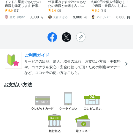
インド占星術であなたの
仕事運みます☆24h☆あな
6,000円☆個人情報なし！
適職を鑑定します 仕事に
たの適職と未来を占いま
で適職・天職占いします
関する悩みの原因を鑑定
す 霊視タロットと数秘術
◆適職・天職◆たった1文
5.0
(72)
5.0
(3)
5.0
(11)
し、その解決策を提案し
で精密鑑定します☆転職
字を教えて頂ければ鑑定
3,000
3,000
6,000
ます！
☆就職☆独立
致します✧*｡
聖乃（kiyono）★子宝鑑定占い師★
天音☆はる【スターシード覚醒ヒーラー】
アイリバー真子☆占いカウンセラー
円
円
円
ご利用ガイド
サービスの出品、購入、取引の流れ、お支払い方法・手数料
や、ココナラを安心・安全に使って頂くための制度やマナー
など、ココナラの使い方はこちら。
お支払い方法