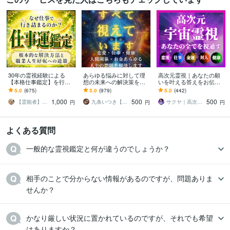
30年の霊視経験による
あらゆる悩みに対して理
高次元霊視｜あなたの願
【本格仕事鑑定】を行い
想の未来への解決策を授
いを叶える答えをお伝え
ます 仕事運停滞の真の原
けます 人生が上手くいか
します 恋愛・仕事・金
5.0
(675)
5.0
(979)
5.0
(442)
因と人生好転への道筋を
ないと悩んでいる人に未
運・人間関係など｜あな
1,000
500
500
読み解きます
来を好転させる魂の導き
たを願望成就へ導く霊視
【霊能者】天晴
九条いつき【高次元宇宙霊視師】
サクヤ｜高次元スピリット
円
円
円
よくある質問
一般的な霊視鑑定と何が違うのでしょうか？
相手のことで分からない情報があるのですが、問題ありま
せんか？
かなり厳しい状況に置かれているのですが、それでも希望
はありますか？