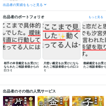
受賞歴
出品者の実績をもっと見る
「海は、何も語らない。けれど、すべてを視ている」
「戻された命の
話」
「視えるということは、幸せか」
「人はなぜ、同じ場所でつまずく
のか」
出品者のポートフォリオ
もっと見る
資格・検定
上級心理カウンセラー
取得年 : 2000年
認定スピリチュアルカウンセラー
取得年 : 2004年
得意分野
占い
霊視
恋愛
片想い
復縁
霊視
鑑定
不倫
占い
占い
浄化ヒーリング
恋愛
片想い
復縁
霊視
鑑定
不倫
占い
相手の本音鑑定をお受けに
片想い鑑定をお受けになら
復縁鑑定をお受
なられたご相談者様からの
語学力
れたご相談者様からの口コ
たご相談者様か
口コミ
ミ
英語
日常会話レベル
出品者のその他の人気サービス