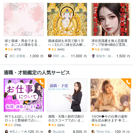
彼と復縁・再会できる
復縁成就を本気で願う方
潜在意識書き換え恋愛運
か、お二人の運命を見ま
へ｜2人のご縁を読み解き
アップ祈祷•縁結び霊視し
す 恋愛・片思い・復縁・
ます 途切れたご縁の流れ
ます 秘伝の祈祷で思念伝
5.0
(473)
5.0
(443)
4.9
(1100)
再婚 縁結び
を整えながらお相手の本
達、強力縁結び祈祷、恋
1,000
11,000
1,500
音を読み解きます
愛引き寄せ体質に
朋巳 恋愛鑑定 人生相談 陰陽師 縁結び
阿閻（あえん）
紫龍杏◇秘伝の縁結び祈祷師
円
円
円
適職・才能鑑定の人気サービス
何でもお話しください♪タ
適職・天職☆創作活動◎
1分OK◆今の仕事の違和
ロットと数秘術で占いま
ホロスコープで占います
感を読み解きます ✠ 三位
す 転職／適職／起業／副
出生チャートでひもと
想念神託で迷いの根本を
5.0
(706)
5.0
(324)
5.0
(64)
業／二者択一／心が楽に
く、あなたの「才能」
整理＆心を軽やかに
120
8,000
100
なる仕事のヒント
「財産」
☘️雪入ノア☘️
時山結糸
Trinity Oracle☽七星
円
/分
円
円
/分