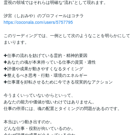
霊視の領域ではそれらは明確な“流れ”として現れます。

https://coconala.com/users/5757795
このリーディングでは、一例として次のようなことを明らかにして
まいります。

✚仕事の流れを妨げている霊的・精神的要因

✚あなたの魂が本来持っている仕事の資質・適性

✚評価や成果が動きやすくなるタイミング

✚整えるべき思考・行動・環境のエネルギー

✚仕事運を好転させるために今できる現実的なアクション

今うまくいっていないからといって、

あなたの能力や価値が低いわけではありません。

仕事の停滞には、魂の配置とタイミングの問題があるのです。

本当はいつ動き出すのか。

どんな仕事・役割が向いているのか。

今なぜ評価や成果が止まっているのか。
