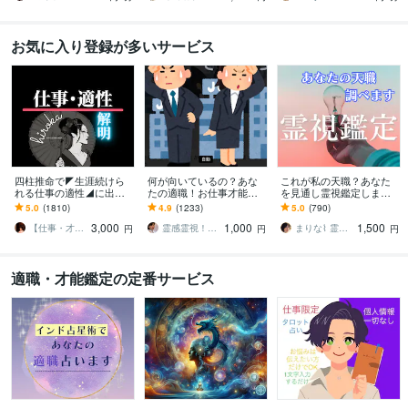
お気に入り登録が多いサービス
四柱推命で◤生涯続けら
何が向いているの？あな
これが私の天職？あなた
れる仕事の適性◢に出会
たの適職！お仕事才能を
を見通し霊視鑑定します
えます 【転職・副業・就
見ます 適職にお悩みの
業界や職場との相性、向
5.0
(1810)
4.9
(1233)
5.0
(790)
職】適職・使命・才能・
方！お仕事にお悩みの方
く仕事向かない仕事を見
3,000
1,000
1,500
転機を徹底分析
深く鑑定いたします！
分けます
【仕事・才能専門】四柱推命鑑定師ひろか
霊感霊視！30年！一万人鑑定 春うららか
まりな⌇ 霊視鑑定士
円
円
円
適職・才能鑑定の定番サービス