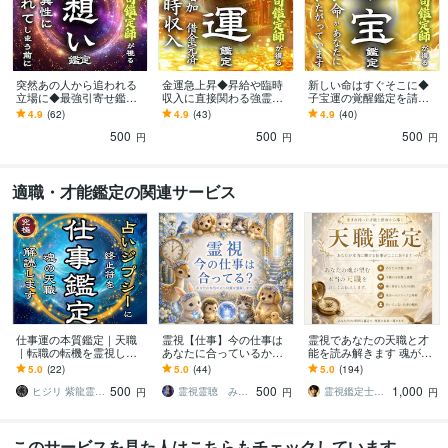
突然あの人から追われる
金運急上昇◆昇給や臨時
新しい命はすぐそこに◆
立場に◆最強引寄せ鑑定
収入に直接関わる強霊視
子宝運の覚醒鑑定を請負
します 【想いの真意を深
します 【お金に不自由し
います 【魂のご縁を深く
4.9
(62)
4.9
(43)
4.9
(40)
く視て成就へ導く】大ボ
ない快適な日常をあなた
視て授かりの道を導く】
500
500
500
リューム霊視鑑定
に】大ボリューム鑑定
大ボリューム集中鑑定
円
円
円
適職・才能鑑定の関連サービス
仕事運の本質鑑定｜天職
霊視【仕事】今の仕事は
霊視であなたの天職と才
｜転職の転機を霊視しま
あなたに合っているかを
能を読み解きます 魂が本
す 【人生が動き出す霊
視ます 今すぐ知りたいに
来求める“天職”と“才能の
5.0
(22)
5.0
(44)
5.0
(194)
視】あなたの魂に合う働
サクッと！霊視で 今の仕
芽”を霊視で探ります
500
500
1,000
き方を徹底解読
事とあなたの相性を
ヒジリ 紫龍霊視伝承者
霊視霊聴 みんみ
霊視鑑定士 葉月（霊眼）
円
円
円
このサービスを見た人はこちらもチェックしています