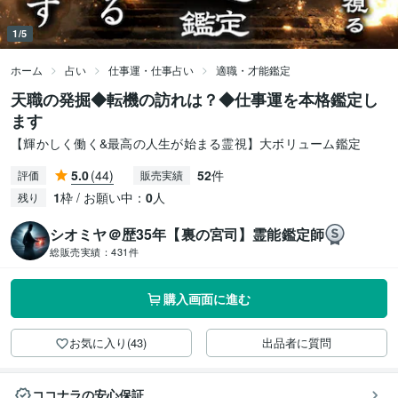
1/5
ホーム
占い
仕事運・仕事占い
適職・才能鑑定
天職の発掘◆転機の訪れは？◆仕事運を本格鑑定し
ます
【輝かしく働く&最高の人生が始まる霊視】大ボリューム鑑定
5.0
(44)
52
件
評価
販売実績
1
枠 / お願い中：
0
人
残り
シオミヤ＠歴35年【裏の宮司】霊能鑑定師
総販売実績：
431件
購入画面に進む
お気に入り(43)
出品者に質問
ココナラの安心保証