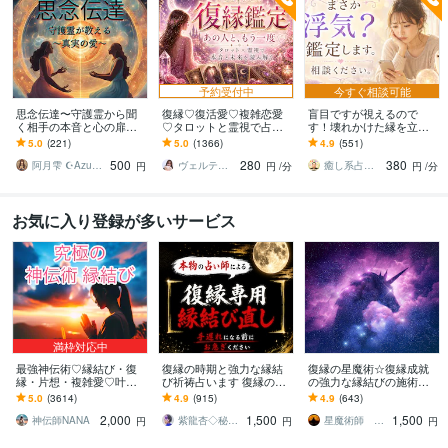
予約受付中
今すぐ相談可能
思念伝達〜守護霊から聞
復縁♡復活愛♡複雑恋愛
盲目ですが視えるので
く相手の本音と心の扉開
♡タロットと霊視で占い
す！壊れかけた縁を立て
きます 【人気サービス】
ます お相手の深層心理を
直します あなたのご縁は
5.0
(221)
5.0
(1366)
4.9
(551)
お相手様の守護霊と対話
読み解き、望む未来への
まだ終わりません！再び
500
280
380
しあなたを導きます
最短ルートを導きます
つながる道をお伝えしま
阿月雫 ☪︎Azuki☪︎
ヴェルティーナ
癒し系占い師 まるタロー
円
円
/分
円
/分
す
お気に入り登録が多いサービス
満枠対応中
最強神伝術♡縁結び・復
復縁の時期と強力な縁結
復縁の星魔術☆復縁成就
縁・片想・複雑愛♡叶え
び祈祷占います 復縁の時
の強力な縁結びの施術を
ます 片想い・復縁・結
期を霊視し、早めるアド
します 【依頼500件以
5.0
(3614)
4.9
(915)
4.9
(643)
婚・金運等、様々なご縁
バイス、強力な縁結び祈
上】守護星が復縁を成就
2,000
1,500
1,500
を結び幸せへと導きます
祷。
させます。
神伝師NANA
紫龍杏◇秘伝の縁結び祈祷師
星魔術師 希空（ノア）
円
円
円