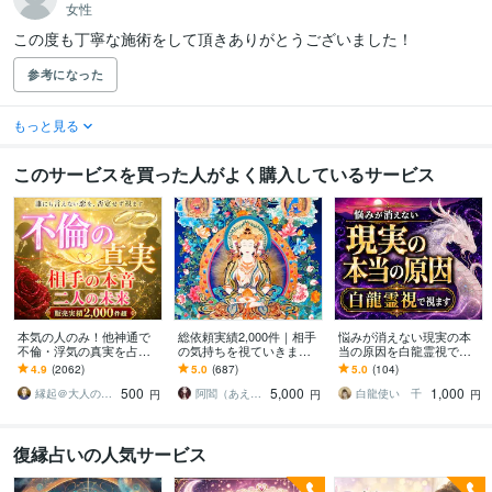
女性
参考になった
もっと見る
このサービスを買った人がよく購入しているサービス
本気の人のみ！他神通で
総依頼実績2,000件｜相手
悩みが消えない現実の本
不倫・浮気の真実を占い
の気持ちを視ていきます
当の原因を白龍霊視で視
ます 不倫・W不倫・浮気
言葉にされていない本音
ます 恋愛・仕事・お金・
4.9
(2062)
5.0
(687)
5.0
(104)
など複雑恋愛の専門家に
や、この恋の可能性を丁
人間関係｜流れを変える
500
5,000
1,000
よる究極霊視鑑定
寧にお伝えします
次の一手を導きます
縁起＠大人の恋愛占い師
阿閻（あえん）
白龍使い 千
円
円
円
復縁占いの人気サービス