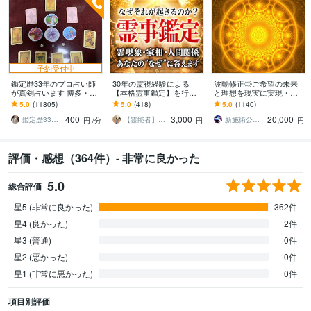
予約受付中
鑑定歴33年のプロ占い師
30年の霊視経験による
波動修正◎ご希望の未来
が真剣占います 博多・廓
【本格霊事鑑定】を行い
と理想を現実に実現・叶
屋の純血統占い祈願師
ます 霊現象・家相・家
えます 【毎月10名様限
5.0
(11805)
5.0
(418)
5.0
(1140)
雷鳥
系・先祖・土地・人間関
定】仕事・恋愛・金運・
400
3,000
20,000
係・悪縁・因縁・厄払い
転職・復縁・子宝・占い
鑑定歴33年のプロ占い師 雷鳥
【霊能者】天晴
新施術公開→≪相手意識強制変化≫◆星桜龍
円
/分
円
円
評価・感想（364件）- 非常に良かった
5.0
総合評価
星5 (非常に良かった)
362件
星4 (良かった)
2件
星3 (普通)
0件
星2 (悪かった)
0件
星1 (非常に悪かった)
0件
項目別評価