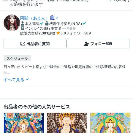
る施術を行います
阿閻（あえん）
本人確認
機密保持契約(NDA)
インボイス発行事業者
未登録
総販売実績
2,301
評価
5.0
フォロワー
509
出品者に質問
フォロー
509
スケジュール
日々沢山のリピート様よりご報告のご連絡や鑑定施術のご依頼/新規のお客様
か...
すべて見る
出品者のその他の人気サービス