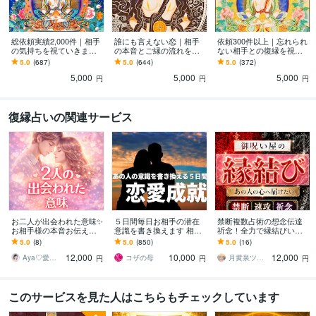
総依頼実績2,000件｜相手
誰にも言えない恋｜相手
依頼300件以上｜忘れられ
の気持ちを視ていきます
の本音とご縁の流れを視
ない相手との復縁を視ま
言葉にされていない本音
ます 総販売数2,000件以上
す 相手の本音と今後のお
5.0
(687)
5.0
(644)
5.0
(372)
や、この恋の可能性を丁
｜誰にも言えない気持ち
二人の流れを丁寧に読み
5,000
5,000
5,000
寧にお伝えします
に寄り添います
解きます
円
円
円
復縁占いの関連サービス
お二人が出会われた意味✨
５日間毎日お相手の潜在
禁断複数占術の想念伝達
お相手様の本音お伝えし
意識を書き換えます 相手
祈念！全力で縁結びいた
ます ✨霊感タロットオラ
の気持ちを霊視✡復縁/片
します 運命の赤い糸を正
5.0
(8)
5.0
(850)
5.0
(16)
クルカードでお伝えしま
想い/複雑恋愛/遠恋/恋愛全
浄化して、愛しい方の強
12,000
10,000
12,000
す✨
般
い愛情を独り占めしたい
Aya♡愛と光のスピリチュアルガイド
コザの母
月黄泉ツキヨミ《禁断速攻霊視》
円
円
円
このサービスを見た人はこちらもチェックしています