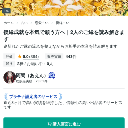
1/6
ホーム
占い
恋愛占い
復縁占い
復縁成就を本気で願う方へ｜2人のご縁を読み解きま
す
途切れたご縁の流れを整えながらお相手の本音を読み解きます
5.0
(364)
443
件
評価
販売実績
2
枠 / お願い中：
0
人
残り
阿閻（あえん）
総販売実績：
2,301件
プラチナ認定者の
サービス
直近3ヶ月で高い実績を維持した、信頼性の高い出品者のサービス
です
購入画面に進む