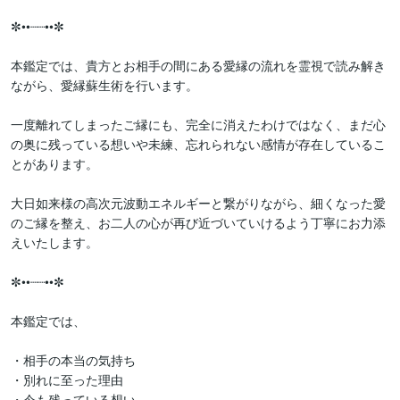
✼••┈┈••✼

本鑑定では、貴方とお相手の間にある愛縁の流れを霊視で読み解き
ながら、愛縁蘇生術を行います。

一度離れてしまったご縁にも、完全に消えたわけではなく、まだ心
の奥に残っている想いや未練、忘れられない感情が存在しているこ
とがあります。

大日如来様の高次元波動エネルギーと繋がりながら、細くなった愛
のご縁を整え、お二人の心が再び近づいていけるよう丁寧にお力添
えいたします。

✼••┈┈••✼

本鑑定では、

・相手の本当の気持ち

・別れに至った理由

・今も残っている想い
