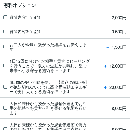
有料オプション
＋
2,000円
質問内容1つ追加
＋
3,500円
質問内容2つ追加
お二人が今世に繋がった経緯をお伝えしま
＋
1,500円
す
1日12回に分けてお相手と貴方にヒーリング
＋
12,000円
を行うことで、双方の波動が共鳴し、望む
未来へ引き寄せる施術を行います
3日間の長い期間を使い、【運命の赤い糸】
＋
20,000円
が絶対切れないように高次元波動エネルギ
ーで更に太くする施術を行います
大日如来様から授かった思念伝達術でお相
＋
8,000円
手の気持ちを貴方へ引き寄せる施術を行い
ます
大日如来様から授かった思念伝達術で貴方
＋
8,000円
の想いを念にして、お相手の魂に直接伝え