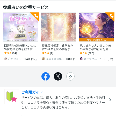
復縁占いの定番サービス
今すぐ相談可能
回避型 未読無視あの人の
復縁霊視鑑定 途切れた
他に好きな人いるの？彼
気持ちや思考を観ます あ
愛の運命を読み解きます
の本音と恋の行方を霊視
の人との今後、復縁の可
離れた愛の未来を霊視
します 音信不通・距離を
5.0
(64)
5.0
(9)
5.0
(220)
能性 いま気になる未来を
し、絆を取り戻す導きを
置かれた理由✴彼の本音✴
140
500
100
読み解きます
【初回限定価格】
復縁の可能性を鑑定
心のにゃん友 ゆかこ【うつ・復縁相談】
英国王室霊統の結び手 SUMIRE
オーラブルーム鑑定✳︎凜々花
円
/分
円
円
/分
ご利用ガイド
サービスの出品、購入、取引の流れ、お支払い方法・手数料
や、ココナラを安心・安全に使って頂くための制度やマナー
など、ココナラの使い方はこちら。