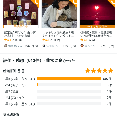
予約受付中
今すぐ相談可能
鑑定歴33年のプロ占い師
スッキリお悩み解決！視
複雑愛・復縁・霊感霊視
が真剣占います 博多・廓
えたままお伝え致します
でお相手の本音鑑定致し
屋の純血統占い祈願師
恋愛、結婚、人間関係、
ます 降りて来た言葉をそ
5.0
(11803)
5.0
(10082)
5.0
(5050)
雷鳥
仕事、人生、ペットの気
のままお伝えします。
400
380
360
持ち等◎祈願付き
鑑定歴33年のプロ占い師 雷鳥
佐和ダウジング＆スピリットメンター
雪見そう
円
/分
円
/分
円
/分
評価・感想（613件）- 非常に良かった
5.0
総合評価
星5 (非常に良かった)
607件
星4 (良かった)
5件
星3 (普通)
1件
星2 (悪かった)
0件
星1 (非常に悪かった)
0件
項目別評価