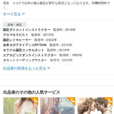
現在　ココナラ以外の個人鑑定が多忙な状況となっております。待機時間外で
も...
すべて見る
資格・検定
認定ダイエットインストラクター
取得年 : 2018年
アロマセラピスト
取得年 : 2015年
認定レイキヒーラー
取得年 : 2022年
全米ヨガアライアンスRYT200
取得年 : 2015年
オラクル認定コンサルタント
取得年 : 2018年
エアロビックダンスインストラクター
取得年 : 1990年
タロットリーディングマスター
取得年 : 2020年
認定スピリチュアルカウンセラー
取得年 : 2020年
出品者の実績をもっと見る
メンタル心理カウンセラー
取得年 : 2025年
得意分野
占い
占い師   スピリチュアルヒーラー  
占い 電話占い
出品者のその他の人気サービス
語学力
英語
日常会話レベル