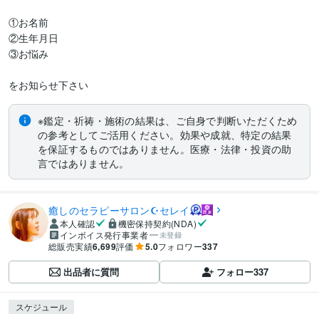
①お名前

②生年月日

③お悩み

をお知らせ下さい
※鑑定・祈祷・施術の結果は、ご自身で判断いただくため
の参考としてご活用ください。効果や成就、特定の結果
を保証するものではありません。医療・法律・投資の助
言ではありません。
癒しのセラピーサロン☪️セレイ
本人確認
機密保持契約(NDA)
インボイス発行事業者
未登録
総販売実績
6,699
評価
5.0
フォロワー
337
出品者に質問
フォロー
337
スケジュール