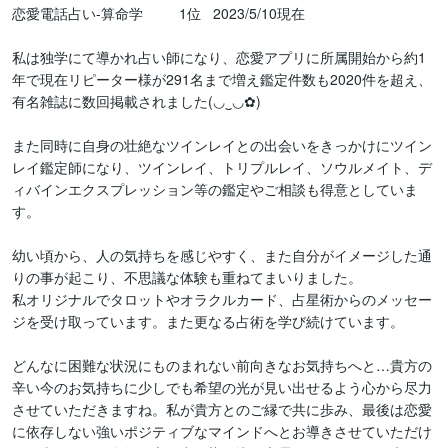
恋愛電話占い-算命学         1位   2023/5/10現在

私は独学にて導かれ占い師になり、恋愛アプリに所属開始から約1
年で現在リピーター様が291名まで増え鑑定件数も2020件を超え、
有名雑誌に数回掲載されました(◡‿◡✿)

また同時に自身の壮絶なツインレイとの出会いをきっかけにツイン
レイ鑑定師になり、ツインレイ、トリプルレイ、ソウルメイト、デ
ィバインエクスプレッション等の鑑定やご相談も得意としていま
す。

幼い頃から、人の気持ちを感じやすく、また自分がイメージした通
りの事が起こり、不思議な体験も重ねてまいりました。

私オリジナルでタロットやオラクルカード、占星術からのメッセー
ジを受け取っています。また更なる占術を学び続けています。

どんなに困難な状況にものまれない前向きなお気持ちへと…貴方の
辛い今のお気持ちに少しでも希望の光が見い出せるよう心から尽力
させていただきますね。私が貴方とのご縁で共に歩み、最後は恋愛
に依存しない強いポジティブなマインドへとお導きさせていただけ