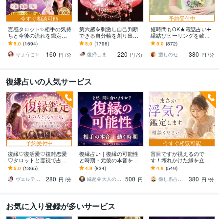
今すぐ相談可能
予約受付中
霊感タロット✨相手の気持
第六感を刺激し自己判断
短時間もOK★電話占い➕
ちと今後の流れを鑑定し
できる自分軸を創り出し
縁結びヒーリングを致し
ます 累計4400件✨リピー
ます ❤️相手の気持ち、複
ます 霊感☆タロット☆占
5.0
(1694)
5.0
(1796)
5.0
(872)
ト多数♡不倫・復縁・恋
雑恋愛、復縁、結婚、未
星術☆縁結びヒーリング
160
220
380
愛｜心理サポート
来を占います
の嬉しいセット♡
りょうこ✨心を癒し現実を動かすセラピスト
復帰しました♪天野 礼渚 あまのあきな
癒しのセラピーサロン☪️セレイ
円
/分
円
/分
円
/分
復縁占いの人気サービス
予約受付中
今すぐ相談可能
復縁♡復活愛♡複雑恋愛
復縁占い｜復縁の可能性
盲目ですが視えるので
♡タロットと霊視で占い
と時期・元彼の本音を視
す！壊れかけた縁を立て
ます お相手の深層心理を
ます 音信不通・ブロック
直します あなたのご縁は
5.0
(1365)
4.9
(834)
4.9
(549)
読み解き、望む未来への
中でも、本音とご縁を視
まだ終わりません！再び
280
500
380
最短ルートを導きます
て復縁成就へ導きます
つながる道をお伝えしま
ヴェルティーナ
縁起＠大人の恋愛占い師
癒し系占い師 まるタロー
円
/分
円
円
/分
す
お気に入り登録が多いサービス