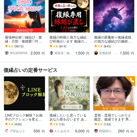
満枠対応中
最強神伝術♡縁結び・復
復縁の時期と強力な縁結
復縁の星魔術☆復縁成就
縁・片想・複雑愛♡叶え
び祈祷占います 復縁の時
の強力な縁結びの施術を
ます 片想い・復縁・結
期を霊視し、早めるアド
します 【依頼500件以
5.0
(3613)
4.9
(914)
4.9
(643)
婚・金運等、様々なご縁
バイス、強力な縁結び祈
上】守護星が復縁を成就
2,000
1,500
1,500
を結び幸せへと導きます
祷。
させます。
神伝師NANA
紫龍杏◇秘伝の縁結び祈祷師
星魔術師 希空（ノア）
円
円
円
復縁占いの定番サービス
今すぐ相談可能
LINEブロック解除？お相
復縁したいと思っている
霊視・霊感でしっかりと
手のアクションを変えま
あなた様を占います あな
鑑定。復縁できます 男性
す 辛い恋もうやめません
た様に寄り添った占いを
心理をズバリと解説しま
4.8
(439)
4.9
(10)
5.0
(133)
か？！あなたの気持ちを
心掛けています。
す。目から鱗の鑑定をお
500
6,000
260
癒します
試し下さい。
戸部ありさ
わたあめタロット占い
陰陽師の子孫 サトル
円
円
円
/分