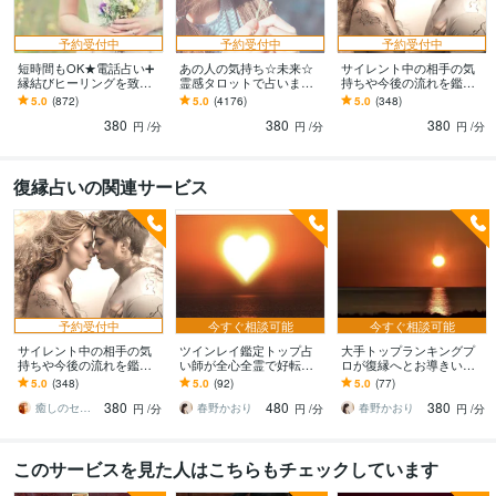
予約受付中
予約受付中
予約受付中
短時間もOK★電話占い➕
あの人の気持ち☆未来☆
サイレント中の相手の気
縁結びヒーリングを致し
霊感タロットで占います
持ちや今後の流れを鑑定
ます 霊感☆タロット☆占
雑誌anan掲載♪恋愛☆仕事
します ツインレイ／ツイ
5.0
(872)
5.0
(4176)
5.0
(348)
星術☆縁結びヒーリング
☆貴方に精一杯の心を込
ンフレーム／ソウルメイ
380
380
380
の嬉しいセット♡
めて ♡
ト／トリプルレイ
円
/分
円
/分
円
/分
復縁占いの関連サービス
予約受付中
今すぐ相談可能
今すぐ相談可能
サイレント中の相手の気
ツインレイ鑑定トップ占
大手トップランキングプ
持ちや今後の流れを鑑定
い師が全心全霊で好転さ
ロが復縁へとお導きいた
します ツインレイ／ツイ
せます 実績30,000件！光
します どのような状況で
5.0
(348)
5.0
(92)
5.0
(77)
ンフレーム／ソウルメイ
の縁結びサイレント明け
あっても復縁されたい方
380
480
380
ト／トリプルレイ
好転へと導きます
はぜひご相談くださいね
癒しのセラピーサロン☪️セレイ
春野かおり
春野かおり
円
/分
円
/分
円
/分
このサービスを見た人はこちらもチェックしています