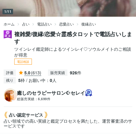
1/11
ホーム
占い
電話占い
恋愛占い
復縁占い
複雑愛/復縁/恋愛☆霊感タロットで電話占いしま
す
ツインレイ鑑定師によるツインレイ♡ソウルメイトのご相談
が得意
電話相談
5.0
(613)
926
件
評価
販売実績
5
枠 / お願い中：
0
人
残り
癒しのセラピーサロン☪️セレイ
総販売実績：
6,699件
占い認定
サービス
占い領域での高い実績と鑑定プロセスを満たした、運営審査済のサ
ービスです