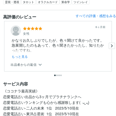
霊視・透視
タロット
オラクルカード
算命学
ツインレイ
すべての評価・感想をみる
高評価のレビュー
6ヶ月前
女性
かなりお久しぶりでしたが、色々聞けて良かったです。
急展開したのもあって、色々聞きたかったし、知りたか
ったですね。
何と...
もっと見る
出品者からの返信
サービス内容
《ココナラ最高実績》

恋愛電話占い出品から3ヶ月でプラチナランクへ

恋愛電話占いランキングも心から感謝致します(  ᴗ͈ˬᴗ͈)

恋愛電話占い-二人の未来  1位   2023/5/10現在

恋愛電話占い-東洋占星術  1位   2023/5/10現在
