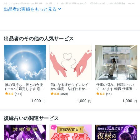
就・波動調整術の提供
金運・仕事運専門の鑑定
霊障改善・家庭調和
ココ
出品者の実績をもっと見る
ナラにて占い活動開始
資格・検定
認定スピリチュアルカウンセラー
取得年 : 2013年
タロットリーディングマスター
取得年 : 2015年
出品者のその他の人気サービス
数秘術鑑定士
取得年 : 2018年
オラクル認定コンサルタント
取得年 : 2019年
ビジネス・クリエイティブツール
ferretOne:5年
Joomla!:3年
Movabletype:3年
WordPress:3年
得意分野
占い
運気を高める波動調整
魔除けの陰陽術
縁切り、悪運断ち
彼の気持ち、彼との今後
気になる彼がツインレイ
仕事の悩み、転職につい
占い
人間関係カルマ浄化
波動調整ヒーリング
恋愛鑑定
について鑑定します 恋愛
かの鑑定、結ばれるかを
て占います 転職 仕事運 人
片思い 復縁 結婚 恋愛運
視ます 人生相談 運命 結婚
間関係 心理学
5.0
(571)
5.0
(359)
5.0
(46)
縁結び
出会い 縁結び 恋愛相談 恋
語学力
1,000
1,000
1,000
愛
円
円
円
英語
日常会話レベル
復縁占いの関連サービス