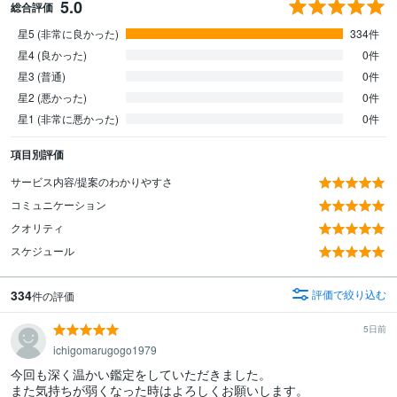
5.0
総合評価
星5 (非常に良かった)
334件
星4 (良かった)
0件
星3 (普通)
0件
星2 (悪かった)
0件
星1 (非常に悪かった)
0件
項目別評価
サービス内容/提案のわかりやすさ
コミュニケーション
クオリティ
スケジュール
334
評価で絞り込む
件の評価
5日前
ichigomarugogo1979
今回も深く温かい鑑定をしていただきました。

また気持ちが弱くなった時はよろしくお願いします。