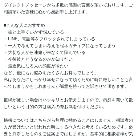
ダイレクトメッセージから多数の感謝の言葉を頂いております。ご
相談頂いた皆様に心から感謝申し上げます。

■こんな人におすすめ

・彼と上手くいかず悩んでいる

・LINE、電話等をブロックされてしまっている

・一人で考えてしまい考える程ネガティブになってしまう

・大切な人から連絡が来なくて悩んでいる

・今後彼とどうなるのかが知りたい

・最近気になる人の態度が冷たい

など、他にもお悩みをたくさんお持ちでしょう。

私はあなたにしっかり幸せになって頂くために時に厳しいことも言
ってしまうかもしれませんが誠意を持ってお話させて頂きます。

復縁が厳しい場合はハッキリとお伝えしますので、愚痴を聞いて欲
しいという目的の方は購入の際お気を付けください。

施術についてはこちらから無理に勧めることはしません。相談者の
方が受けたいと思われた時にするべきだと考えているためです。必
要と判断したものをご提案まではしますが、基本的に相談者様が気