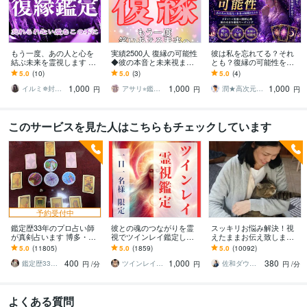
もう一度、あの人と心を
実績2500人 復縁の可能性
彼は私を忘れてる？それ
結ぶ未来を霊視します 魂
◆彼の本音と未来視ます
とも？復縁の可能性を占
のつながりが残る限り、
音信不通・冷却期間の不
います 復縁の奇跡は起こ
5.0
(10)
5.0
(3)
5.0
(4)
その恋は終わっていませ
安を解消！彼の本心とや
るのか？本当の答えを知
1,000
1,000
1,000
ん
り直せる未来鑑定
る占い
イルミ✵封眼霊視師
アサリ⭐︎鑑定実績2500人超え占い師
潤★高次元の声を届ける宇宙チャネラー
円
円
円
このサービスを見た人はこちらもチェックしています
予約受付中
鑑定歴33年のプロ占い師
彼との魂のつながりを霊
スッキリお悩み解決！視
が真剣占います 博多・廓
視でツインレイ鑑定しま
えたままお伝え致します
屋の純血統占い祈願師
す 気になる彼とつながる
恋愛、結婚、人間関係、
5.0
(11805)
5.0
(1859)
5.0
(10092)
雷鳥
ことができるのか鑑定し
仕事、人生、ペットの気
400
1,000
380
ます
持ち等◎祈願付き
鑑定歴33年のプロ占い師 雷鳥
ツインレイ縁結び専門鑑定士✢神結シオン✢
佐和ダウジング＆スピリットメンター
円
/分
円
円
/分
よくある質問