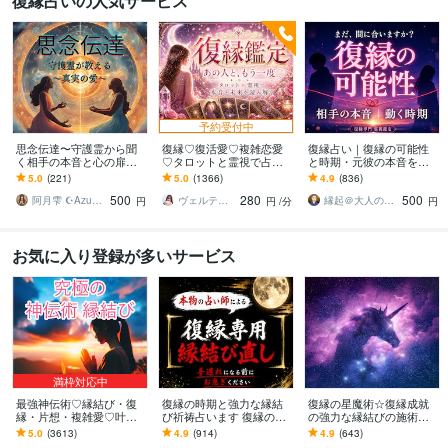
復縁占いの人気サービス
予約受付中
思念伝達〜守護霊から聞
復縁♡復活愛♡複雑恋愛
復縁占い｜復縁の可能性
く相手の本音と心の扉開
♡タロットと霊視で占い
と時期・元彼の本音を視
きます 【人気サービス】
ます お相手の深層心理を
ます 音信不通・ブロック
5.0
(221)
5.0
(1366)
4.9
(836)
お相手様の守護霊と対話
読み解き、望む未来への
中でも、本音とご縁を視
500
280
500
しあなたを導きます
最短ルートを導きます
て復縁成就へ導きます
阿月雫 ☪︎Azuki☪︎
ヴェルティーナ
縁起＠大人の恋愛占い師
円
円
/分
円
お気に入り登録が多いサービス
満枠対応中
最強神伝術♡縁結び・復
復縁の時期と強力な縁結
復縁の星魔術☆復縁成就
縁・片想・複雑愛♡叶え
び祈祷占います 復縁の時
の強力な縁結びの施術を
ます 片想い・復縁・結
期を霊視し、早めるアド
します 【依頼500件以
5.0
(3613)
4.9
(914)
4.9
(643)
婚・金運等、様々なご縁
バイス、強力な縁結び祈
上】守護星が復縁を成就