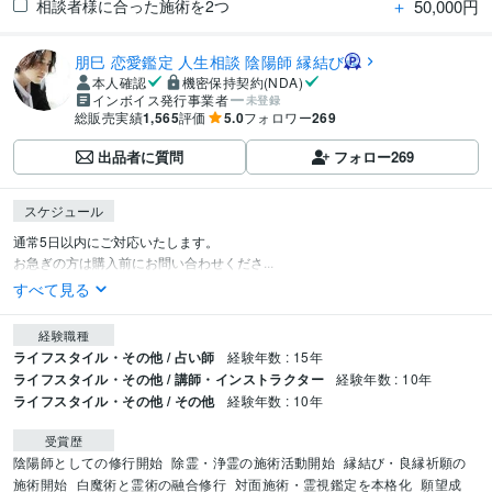
＋
50,000円
相談者様に合った施術を2つ
朋巳 恋愛鑑定 人生相談 陰陽師 縁結び
本人確認
機密保持契約(NDA)
インボイス発行事業者
未登録
総販売実績
1,565
評価
5.0
フォロワー
269
出品者に質問
フォロー
269
スケジュール
通常5日以内にご対応いたします。

お急ぎの方は購入前にお問い合わせくださ...
すべて見る
経験職種
ライフスタイル・その他 / 占い師
経験年数 : 15年
ライフスタイル・その他 / 講師・インストラクター
経験年数 : 10年
ライフスタイル・その他 / その他
経験年数 : 10年
受賞歴
陰陽師としての修行開始
除霊・浄霊の施術活動開始
縁結び・良縁祈願の
施術開始
白魔術と霊術の融合修行
対面施術・霊視鑑定を本格化
願望成