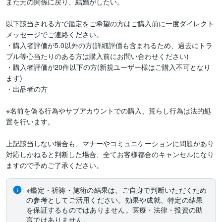
また元の関係に戻り、結婚がしたい。

以下該当される方で鑑定をご希望の方はご購入前に一度ダイレクト
メッセージでご連絡ください。

・購入者評価が5.0以外の方(詳細評価も含まれるため、過去にトラ
ブル等心当たりのある方は購入前にお問い合わせください)

・購入者評価が20件以下の方(新規ユーザー様はご購入不可となり
ます)

・出品者の方

※名前を偽る行為やサブアカウントでの購入、荒らし行為は法的処
置を行います。

上記該当しない場合も、マナーやコミュニケーションに問題があり
対応しかねると判断した場合、全てお客様都合のキャンセルになり
ますので予めご了承ください。
※鑑定・祈祷・施術の結果は、ご自身で判断いただくため
の参考としてご活用ください。効果や成就、特定の結果
を保証するものではありません。医療・法律・投資の助
言ではありません。