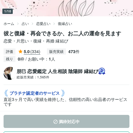
1/10
ホーム
占い
恋愛占い
復縁占い
彼と復縁・再会できるか、お二人の運命を見ます
恋愛・片思い・復縁・再婚 縁結び
5.0
(334)
473
件
評価
販売実績
0
枠 / お願い中：
1
人
残り
朋巳 恋愛鑑定 人生相談 陰陽師 縁結び
総販売実績：
1,565件
プラチナ認定者の
サービス
直近3ヶ月で高い実績を維持した、信頼性の高い出品者のサービス
です
満枠対応中