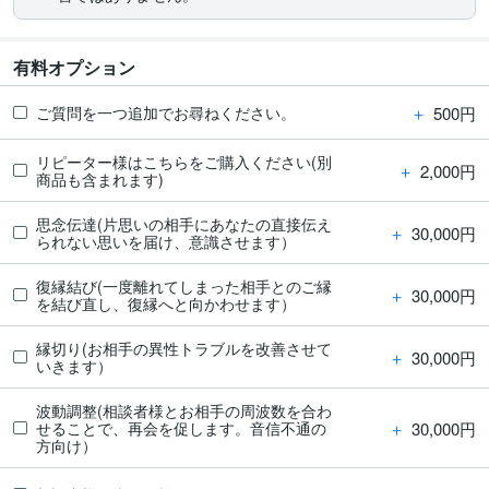
有料オプション
＋
500円
ご質問を一つ追加でお尋ねください。
リピーター様はこちらをご購入ください(別
＋
2,000円
商品も含まれます)
思念伝達(片思いの相手にあなたの直接伝え
＋
30,000円
られない思いを届け、意識させます）
復縁結び(一度離れてしまった相手とのご縁
＋
30,000円
を結び直し、復縁へと向かわせます）
縁切り(お相手の異性トラブルを改善させて
＋
30,000円
いきます）
波動調整(相談者様とお相手の周波数を合わ
＋
30,000円
せることで、再会を促します。音信不通の
方向け）