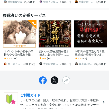
2,000
1,500
1,500
を結び幸せへと導きます
祷。
させます。
神伝師NANA
紫龍杏◇秘伝の縁結び祈祷師
星魔術師 希空（ノア）
円
円
円
復縁占いの定番サービス
予約受付中
サイレント中の相手の気
想い人の潜在意識を書き
10日間の霊気送り付！復
持ちや今後の流れを鑑定
換え、あなたを夢中にさ
縁成就の秘術を行います
します ツインレイ／ツイ
せます 【音信不通】想い
言葉にならない苦しみや
5.0
(348)
5.0
(80)
5.0
(46)
ンフレーム／ソウルメイ
の執着を解除し相手から
悩みを丁寧にひも解いて
380
2,000
70,000
ト／トリプルレイ
連絡が来る状態へ。
解決に導きます。
癒しのセラピーサロン☪️セレイ
古の波動鑑定師・尊（みこと）
最上級⭐︎呪術代行 呪吏師 霧島稔
円
/分
円
円
ご利用ガイド
サービスの出品、購入、取引の流れ、お支払い方法・手数料
や、ココナラを安心・安全に使って頂くための制度やマナー