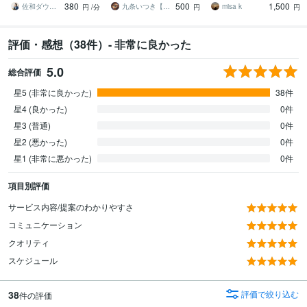
380
500
1,500
持ち等◎祈願付き
来を好転させる魂の導き
佐和ダウジング＆スピリットメンター
九条いつき【高次元宇宙霊視師】
misa k
円
/分
円
円
評価・感想（38件）- 非常に良かった
5.0
総合評価
星5 (非常に良かった)
38件
星4 (良かった)
0件
星3 (普通)
0件
星2 (悪かった)
0件
星1 (非常に悪かった)
0件
項目別評価
サービス内容/提案のわかりやすさ
コミュニケーション
クオリティ
スケジュール
38
評価で絞り込む
件の評価