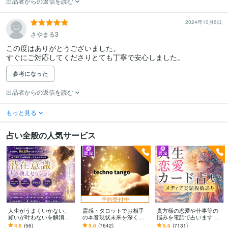
出品者からの返信を読む
2024年10月6日
さやまる3
この度はありがとうございました。

参考になった
出品者からの返信を読む
もっと見る
占い全般の人気サービス
予約受付中
人生がうまくいかない、
霊感・タロットでお相手
貴方様の恋愛や仕事等の
願いが叶わないを解消し
の本音現状未来を深く視
悩みを電話で占います タ
ます 現実を変えるために
ます 恋愛・仕事・家族・
ロットカード、オラクル
4.8
(56)
5.0
(7642)
5.0
(7131)