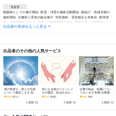
受賞歴
陰陽師としての修行開始
除霊・浄霊の施術活動開始
縁結び・良縁祈願の
施術開始
白魔術と霊術の融合修行
対面施術・霊視鑑定を本格化
願望成
就・波動調整術の提供
金運・仕事運専門の鑑定
霊障改善・家庭調和
ココ
出品者の実績をもっと見る
ナラにて占い活動開始
資格・検定
認定スピリチュアルカウンセラー
取得年 : 2013年
タロットリーディングマスター
取得年 : 2015年
出品者のその他の人気サービス
数秘術鑑定士
取得年 : 2018年
オラクル認定コンサルタント
取得年 : 2019年
ビジネス・クリエイティブツール
ferretOne:5年
Joomla!:3年
Movabletype:3年
WordPress:3年
得意分野
占い
運気を高める波動調整
魔除けの陰陽術
縁切り、悪運断ち
彼の気持ち、彼との今後
気になる彼がツインレイ
仕事の悩み、転職につい
占い
人間関係カルマ浄化
波動調整ヒーリング
恋愛鑑定
について鑑定します 恋愛
かの鑑定、結ばれるかを
て占います 転職 仕事運 人
片思い 復縁 結婚 恋愛運
視ます 人生相談 運命 結婚
間関係 心理学
5.0
(571)
5.0
(359)
5.0
(46)
縁結び
出会い 縁結び 恋愛相談 恋
語学力
1,000
1,000
1,000
愛
円
円
円
英語
日常会話レベル