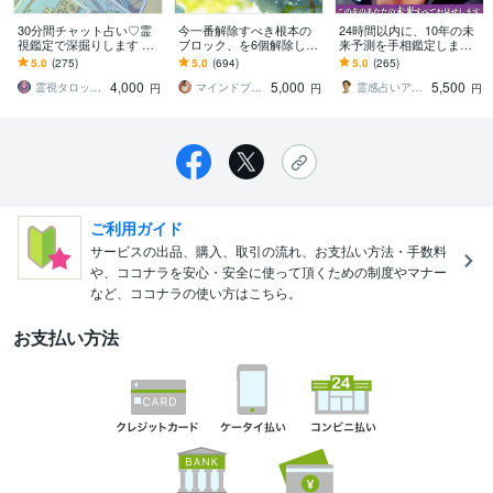
30分間チャット占い♡霊
今一番解除すべき根本の
24時間以内に、10年の未
視鑑定で深掘りします 霊
ブロック、を6個解除しま
来予測を手相鑑定します 2
視で未来を導きます。こ
す とにかくモヤモヤす
4h納品! 10000文字程度で
5.0
(275)
5.0
(694)
5.0
(265)
れからの真実、知りたく
る、運が悪いと思ってい
運命の波を読み解きます
4,000
5,000
5,500
ありませんか？
る方へ
霊視タロット占い師＊lumina
マインドブロックバスター颯（soul）
霊感占いアリアナ鑑定士
円
円
円
ご利用ガイド
サービスの出品、購入、取引の流れ、お支払い方法・手数料
や、ココナラを安心・安全に使って頂くための制度やマナー
など、ココナラの使い方はこちら。
お支払い方法