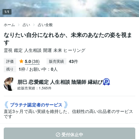
1/1
ホーム
占い
占い全般
なりたい自分になれるか、未来のあなたの姿を視ま
す
霊視 鑑定 人生相談 開運 未来 ヒーリング
5.0
(38)
43
件
評価
販売実績
1
枠 / お願い中：
0
人
残り
朋巳 恋愛鑑定 人生相談 陰陽師 縁結び
総販売実績：
1,565件
プラチナ認定者の
サービス
直近3ヶ月で高い実績を維持した、信頼性の高い出品者のサービス
です
受付休止中