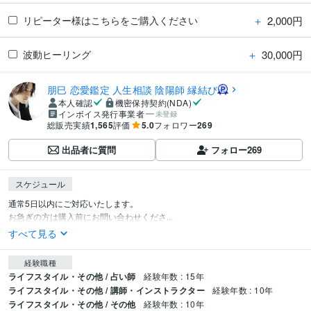
＋
2,000円
リピーター様はこちらをご購入ください
＋
30,000円
波動ヒーリング
朋巳 恋愛鑑定 人生相談 陰陽師 縁結び
本人確認
機密保持契約(NDA)
インボイス発行事業者
未登録
総販売実績
1,565
評価
5.0
フォロワー
269
出品者に質問
フォロー
269
スケジュール
通常5日以内にご対応いたします。

お急ぎの方は購入前にお問い合わせくださ...
すべて見る
経験職種
ライフスタイル・その他 / 占い師
経験年数 : 15年
ライフスタイル・その他 / 講師・インストラクター
経験年数 : 10年
ライフスタイル・その他 / その他
経験年数 : 10年