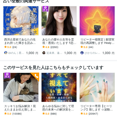
占い全般の関連サービス
西洋占星術であなたの生
あなたの愛や人生等を霊
リピーター様限定 | 願望実
まれ持った輝きを読み解
視・透視いたします ‼️恋
現の再調整します Healyで
きます 「だから私はこう
愛、複雑な恋愛、仕事、
願いを再共鳴✴︎ | 波動メン
5.0
(24)
4.9
(2260)
5.0
(44)
なんだ」と腑におち、自
人間関係/上げ下げ鑑定無
テナンスセッション
1,000
1,000
1,000
分らしく生きるために
し‼️
ゆのん｜星読みのアトリエ⭐︎癒しの占星術
近未来、遠未来を霊透視！！占い師 紗理奈
ひかりのレゾナンス
円
円
円
このサービスを見た人はこちらもチェックしています
スッキリお悩み解決！視
あらゆる悩みに対して理
リピーター専用【ヒーリ
えたままお伝え致します
想の未来への解決策を授
ング】致します ☆波動を
恋愛、結婚、人間関係、
けます 人生が上手くいか
上げ、流れを良くします
5.0
(10086)
5.0
(986)
5.0
(20947)
仕事、人生、ペットの気
ないと悩んでいる人に未
☆