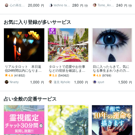
努力したのに、自力では
人間関係の本質を見抜き
カード、ルノルマンカー
20,000
280
240
もう無理と感じている
スピード解決へ
ドを使用します
心の再生セラピスト YASUKO
techno tango
Tomo_Angel7
円
円
/分
円
/分
お気に入り登録が多いサービス
リアルタロット 本日返
タロットで恋愛やお仕事
目に入ったらきて。気に
信24時間以内になります
などの現状を確認します
なる事生まれつきの力で
❤︎タイトルをご確認くださ
アドバイスもしっかりお
視ます 視ましょう恋愛や
4.9
(41852)
5.0
(54062)
4.9
(9769)
い❤︎
届けしますので安心して
仕事などこの先など
1,000
1,000
1,500
ください♡
Nnatty
蓮見 lilyholic
syuri
円
円
円
占い全般の定番サービス