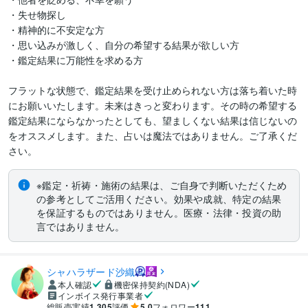
・失せ物探し

・精神的に不安定な方

・思い込みが激しく、自分の希望する結果が欲しい方

・鑑定結果に万能性を求める方

フラットな状態で、鑑定結果を受け止められない方は落ち着いた時
にお願いいたします。未来はきっと変わります。その時の希望する
鑑定結果にならなかったとしても、望ましくない結果は信じないの
をオススメします。また、占いは魔法ではありません。ご了承くだ
さい。
※鑑定・祈祷・施術の結果は、ご自身で判断いただくため
の参考としてご活用ください。効果や成就、特定の結果
を保証するものではありません。医療・法律・投資の助
言ではありません。
シャハラザード沙織
本人確認
機密保持契約(NDA)
インボイス発行事業者
総販売実績
1,305
評価
5.0
フォロワー
111