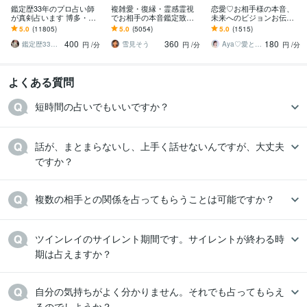
鑑定歴33年のプロ占い師
複雑愛・復縁・霊感霊視
恋愛♡お相手様の本音、
が真剣占います 博多・廓
でお相手の本音鑑定致し
未来へのビジョンお伝え
屋の純血統占い祈願師
ます 降りて来た言葉をそ
します どんな関係でも細
5.0
(11805)
5.0
(5054)
5.0
(1515)
雷鳥
のままお伝えします。
密にお伝えします✨ツイン
400
360
180
レイ ソウルメイト
鑑定歴33年のプロ占い師 雷鳥
雪見そう
Aya♡愛と光のスピリチュアルガイド
円
/分
円
/分
円
/分
よくある質問
短時間の占いでもいいですか？
話が、まとまらないし、上手く話せないんですが、大丈夫
ですか？
複数の相手との関係を占ってもらうことは可能ですか？
ツインレイのサイレント期間です。サイレントが終わる時
期は占えますか？
自分の気持ちがよく分かりません。それでも占ってもらえ
るのでしようか？