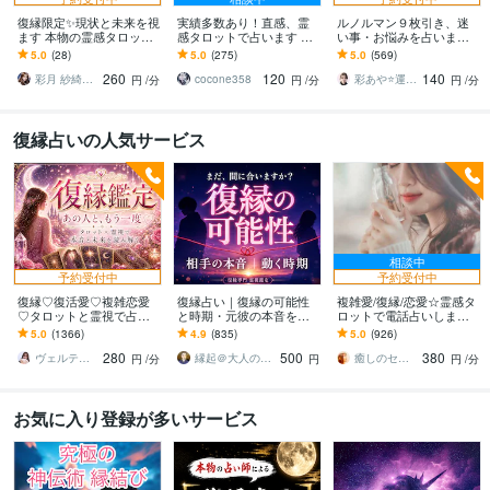
復縁限定✨現状と未来を視
実績多数あり！直感、霊
ルノルマン９枚引き、迷
ます 本物の霊感タロット
感タロットで占います カ
い事・お悩みを占います
による恋の作戦会議♥️
ードから感じたもの、届
☆アドバイス、ヒントを
5.0
(28)
5.0
(275)
5.0
(569)
く声を大事にしています
スピリチュアルメッセー
260
120
140
ジでお届けします
彩月 紗綺奈（あやつき さきな）
cocone358
彩あや⭐️運命好転・開運ナビゲーター
円
/分
円
/分
円
/分
復縁占いの人気サービス
相談中
予約受付中
予約受付中
復縁♡復活愛♡複雑恋愛
復縁占い｜復縁の可能性
複雑愛/復縁/恋愛☆霊感タ
♡タロットと霊視で占い
と時期・元彼の本音を視
ロットで電話占いします
ます お相手の深層心理を
ます 音信不通・ブロック
ツインレイ鑑定師による
5.0
(1366)
4.9
(835)
5.0
(926)
読み解き、望む未来への
中でも、本音とご縁を視
ツインレイ♡ソウルメイ
280
500
380
最短ルートを導きます
て復縁成就へ導きます
トのご相談が得意
ヴェルティーナ
縁起＠大人の恋愛占い師
癒しのセラピーサロン☪️セレイ
円
/分
円
円
/分
お気に入り登録が多いサービス