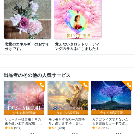
メンタルヘルスマネジメント検定
取得年 : 2017年
得意分野
占い
霊感タロット、オラクルカードなどの占い
現実的な相談、カウンセ
リング
学歴
愛知学院大学
1990年3月 ~ 1994年2月
恋愛のエネルギーのおすそ
覚えないタロットリーディ
分けです。
ングのサムネにしました！
出品者のその他の人気サービス
今すぐ相談可能
今すぐ相談可能
今すぐ相談可能
リピーター様専用！その
モヤモヤする相手の気持
カテゴライズできないこ
後を占います 鑑定後、時
ち、占います 今、苦しい
とを霊感とカードで占い
間の経過や状況の変化な
貴方のために、恋愛いろ
ます 何占いと言えない総
5.0
(389)
5.0
(209)
5.0
(110)
ど、ご相談に応じます。
いろ受け付けます。
合的なことをご相談くだ