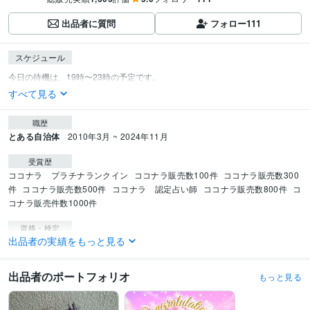
出品者に質問
フォロー
111
スケジュール
すべて見る
職歴
とある自治体
2010年3月 ~ 2024年11月
受賞歴
ココナラ　プラチナランクイン
ココナラ販売数100件
ココナラ販売数300
件
ココナラ販売数500件
ココナラ　認定占い師
ココナラ販売数800件
コ
コナラ販売件数1000件
資格・検定
出品者の実績をもっと見る
介護福祉士
取得年 : 2005年
ケアマネジャー（介護支援専門員）
取得年 : 2007年
精神保健福祉士
取得年 : 2008年
出品者のポートフォリオ
もっと見る
保育士
取得年 : 2010年
社会福祉士
取得年 : 2011年