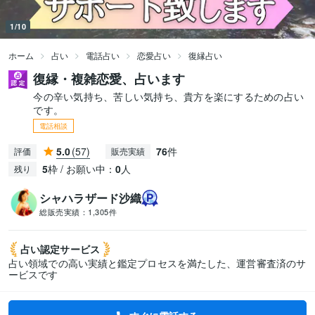
1/10
ホーム
占い
電話占い
恋愛占い
復縁占い
復縁・複雑恋愛、占います
今の辛い気持ち、苦しい気持ち、貴方を楽にするための占い
です。
電話相談
5.0
(57)
76
件
評価
販売実績
5
枠 / お願い中：
0
人
残り
シャハラザード沙織
総販売実績：
1,305件
占い認定
サービス
占い領域での高い実績と鑑定プロセスを満たした、運営審査済のサ
ービスです