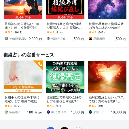
満枠対応中
満枠対応中
最強神伝術♡縁結び・復
復縁の時期と強力な縁結
復縁の星魔術☆復縁成就
縁・片想・複雑愛♡叶え
び祈祷占います 復縁の時
の強力な縁結びの施術を
ます 片想い・復縁・結
期を霊視し、早めるアド
します 【依頼500件以
5.0
(3613)
4.9
(914)
4.9
(643)
婚・金運等、様々なご縁
バイス、強力な縁結び祈
上】守護星が復縁を成就
2,000
1,500
1,500
を結び幸せへと導きます
祷。
させます。
神伝師NANA
紫龍杏◇秘伝の縁結び祈祷師
星魔術師 希空（ノア）
円
円
円
復縁占いの定番サービス
今すぐ相談可能
予約受付中
お相手との復縁を丁寧に
復縁鑑定で時期やご縁の
絶対に復縁したいと本気
鑑定します 復縁の道筋を
行方を霊視し縁結びいた
で願う方のみお願いしま
見つけるお手伝いをしま
します 忘れられない恋が
す 7日間に渡る最上級復縁
5.0
(277)
4.9
(67)
5.0
(59)
す
あるあなたへ 音信不通、
特化型ヒーリングにより
180
1,000
10,000
複雑恋愛、再婚、不倫
復縁を叶えます
麻亜瑠☆あの人の心の奥を読み解く恋愛相談
神代 悟【高次宇宙神託霊視】
来夢（ライム）
円
/分
円
円