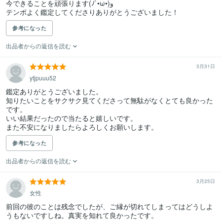
今できることを頑張ります(ﾉ`•ω•)و

テンポよく鑑定してくださりありがとうございました！
参考になった
出品者からの返信を読む
3月31日
ytjpuuu52
鑑定ありがとうございました。

知りたいことをサクサク見てくださって無駄がなくとても良かった
です。

いい結果だったので当たると嬉しいです。

また不安になりましたらよろしくお願いします。
参考になった
出品者からの返信を読む
3月25日
女性
前回の彼のことは残念でしたが、ご縁が切れてしまってはどうしよ
うもないですしね。真実を知れて良かったです。
