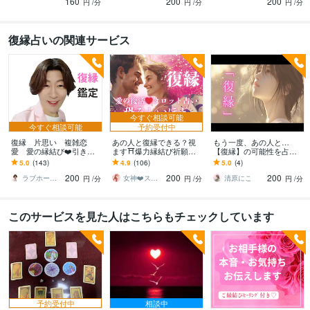
160
200
200
さい。
円
/分
円
/分
円
/分
復縁占いの関連サービス
今すぐ相談可能
今すぐ相談可能
予約受付中
復縁 片思い 複雑恋
あの人と復縁できる？視
もう一度、あの人と…
愛 愛の縁結び❤️引き寄
ます⛩️爆力縁結び祈願し
【復縁】の可能性を占い
せます お相手様の気持ち
ます 鑑定後❤️恐ろしい程
ます 『復縁したい気持
5.0
(143)
4.9
(106)
5.0
(4)
を霊視透視し無理であれ
溺愛される❤️夏限定価格2
ち、誰にも言えずに抱え
200
200
200
ばそのままお伝えします
20→200円
ていませんか？』
ラブホープ声優占い師⭐
女神❤️スピリチュアルヒーラー❤️りんか
清原にこ
円
/分
円
/分
円
/分
このサービスを見た人はこちらもチェックしています
予約受付中
相談中