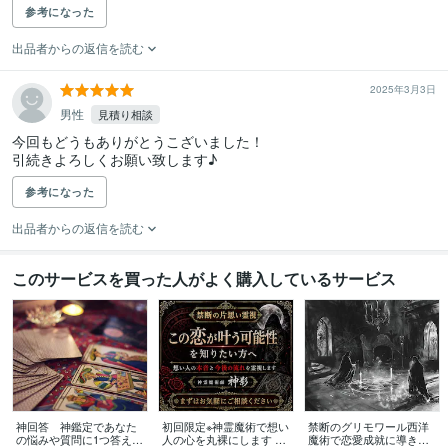
参考になった
出品者からの返信を読む
2025年3月3日
男性
見積り相談
今回もどうもありがとうこざいました！

引続きよろしくお願い致します♪
参考になった
出品者からの返信を読む
このサービスを買った人がよく購入しているサービス
神回答 神鑑定であなた
初回限定※神霊魔術で想い
禁断のグリモワール西洋
の悩みや質問に1つ答えま
人の心を丸裸にします 禁
魔術で恋愛成就に導きま