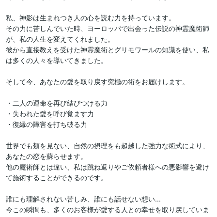
私、神影は生まれつき人の心を読む力を持っています。

その力に苦しんでいた時、ヨーロッパで出会った伝説の神霊魔術師
が、私の人生を変えてくれました。

彼から直接教えを受けた神霊魔術とグリモワールの知識を使い、私
は多くの人々を導いてきました。

そして今、あなたの愛を取り戻す究極の術をお届けします。

・二人の運命を再び結びつける力

・失われた愛を呼び覚ます力

・復縁の障害を打ち破る力

世界でも類を見ない、自然の摂理をも超越した強力な術式により、
あなたの恋を蘇らせます。

他の魔術師とは違い、私は跳ね返りやご依頼者様への悪影響を避け
て施術することができるのです。

誰にも理解されない苦しみ、誰にも話せない想い...

今この瞬間も、多くのお客様が愛する人との幸せを取り戻していま