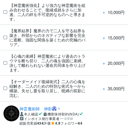
【神霊魔術強化】より強力な神霊魔術を組
み合わせることで、復縁成就をさらに加
＋
10,000円
速。二人の絆を不可逆的なものへと導きま
す。
【魔界結界】魔界の力で二人を守る結界を
築き、外部からのネガティブな影響を完全
＋
15,000円
に遮断。強固な関係を築くための究極のバ
リア。
【心魂の束縛】神霊魔術により過去のトラ
ウマを断ち切り、二人の魂を強固に束縛。
＋
20,000円
決して離れられない運命共同体を作り上げ
ます。
【オーダーメイド復縁術式】二人の心魂を
紐解き、二人のための特別な術式を一から
＋
35,000円
構築。失せし愛を取り戻し、呪縛の双影に
沈む。
神霊魔術師 神影
本人確認
機密保持契約(NDA)
インボイス発行事業者
未登録
総販売実績
434
評価
4.9
フォロワー
64