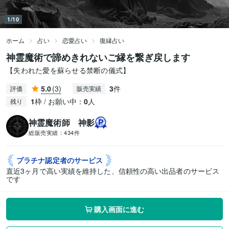
1/10
ホーム
占い
恋愛占い
復縁占い
神霊魔術で諦めきれないご縁を繋ぎ戻します
【失われた愛を蘇らせる禁断の儀式】
5.0
(3)
3
件
評価
販売実績
1
枠 / お願い中：
0
人
残り
神霊魔術師 神影
総販売実績：
434件
プラチナ認定者の
サービス
直近3ヶ月で高い実績を維持した、信頼性の高い出品者のサービス
です
購入画面に進む