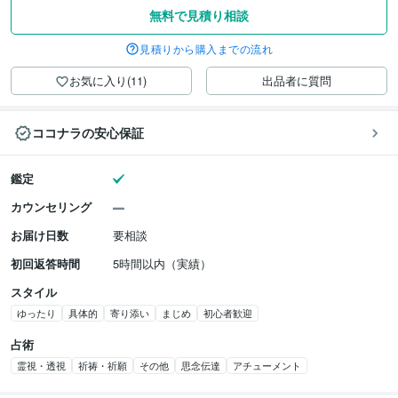
無料で見積り相談
見積りから購入までの流れ
お気に入り(11)
出品者に質問
ココナラの安心保証
鑑定
カウンセリング
お届け日数
要相談
初回返答時間
5時間以内（実績）
スタイル
ゆったり
具体的
寄り添い
まじめ
初心者歓迎
占術
霊視・透視
祈祷・祈願
その他
思念伝達
アチューメント