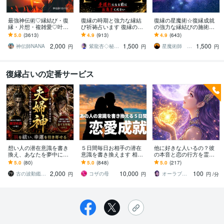
最強神伝術♡縁結び・復
復縁の時期と強力な縁結
復縁の星魔術☆復縁成就
縁・片想・複雑愛♡叶え
び祈祷占います 復縁の時
の強力な縁結びの施術を
ます 片想い・復縁・結
期を霊視し、早めるアド
します 【依頼500件以
5.0
(3613)
4.9
(913)
4.9
(643)
婚・金運等、様々なご縁
バイス、強力な縁結び祈
上】守護星が復縁を成就
2,000
1,500
1,500
を結び幸せへと導きます
祷。
させます。
神伝師NANA
紫龍杏◇秘伝の縁結び祈祷師
星魔術師 希空（ノア）
円
円
円
復縁占いの定番サービス
想い人の潜在意識を書き
５日間毎日お相手の潜在
他に好きな人いるの？彼
換え、あなたを夢中にさ
意識を書き換えます 相手
の本音と恋の行方を霊視
せます 【音信不通】想い
の気持ちを霊視✡復縁/片
します 音信不通・距離を
5.0
(80)
5.0
(848)
5.0
(217)
の執着を解除し相手から
想い/複雑恋愛/遠恋/恋愛全
置かれた理由✴彼の本音✴
2,000
10,000
100
連絡が来る状態へ。
般
復縁の可能性を鑑定
古の波動鑑定師・尊（みこと）
コザの母
オーラブルーム鑑定✳︎凜々花
円
円
円
/分