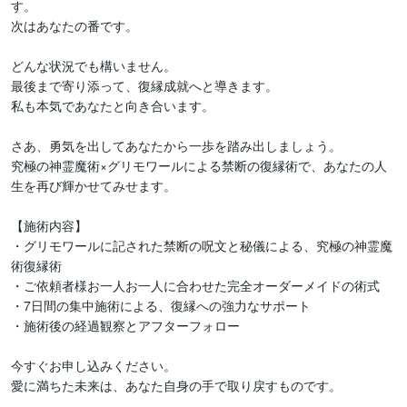
す。

次はあなたの番です。

どんな状況でも構いません。

最後まで寄り添って、復縁成就へと導きます。

私も本気であなたと向き合います。

さあ、勇気を出してあなたから一歩を踏み出しましょう。

究極の神霊魔術×グリモワールによる禁断の復縁術で、あなたの人
生を再び輝かせてみせます。

【施術内容】

・グリモワールに記された禁断の呪文と秘儀による、究極の神霊魔
術復縁術

・ご依頼者様お一人お一人に合わせた完全オーダーメイドの術式

・7日間の集中施術による、復縁への強力なサポート

・施術後の経過観察とアフターフォロー

今すぐお申し込みください。

愛に満ちた未来は、あなた自身の手で取り戻すものです。
