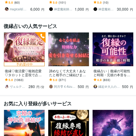
す どんな質問や悩みも神
断のグリモワール魔導書
す 【愛を掴む禁断の秘
5.0
(60)
5.0
(101)
5.0
(10)
に取り次ぎお答えします
による導きで恋愛成就へ
術】であなたの恋を叶え
6,000
1,000
30,000
のでお任せください
る。
magical祈祷師⭐︎萬屋 XYZ
神霊魔術師 神影
神霊魔術師 神影
円
円
円
復縁占いの人気サービス
予約受付中
復縁♡復活愛♡複雑恋愛
諦めなくて大丈夫！あな
復縁占い｜復縁の可能性
♡タロットと霊視で占い
たと相手のご縁結びます
と時期・元彼の本音を視
ます お相手の深層心理を
今悩んでいるあなたへ。
ます 音信不通・ブロック
5.0
(1363)
5.0
(371)
4.9
(833)
読み解き、望む未来への
彼と結ばれたいあなたに
中でも、本音とご縁を視
280
500
500
最短ルートを導きます
必見！
て復縁成就へ導きます
ヴェルティーナ
阿月雫 ☪︎Azuki☪︎
縁起＠大人の恋愛占い師
円
/分
円
円
お気に入り登録が多いサービス