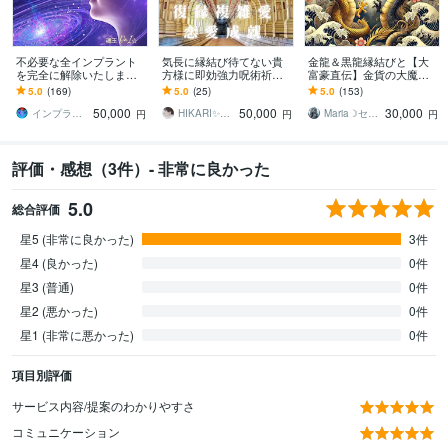
不必要な全インプラント
気長に縁結び待てない貴
金龍＆黒龍縁結びと【大
を完全に解除いたします
方様に即効強力呪術祈祷
富豪直伝】金貨の大魔術
インプラント全解除創始
します アガスティア秘術
します 財運・くじ運・高
5.0
(169)
5.0
(25)
5.0
(153)
者 × 魂の解放・カルマ浄
で自己愛強化護符作成
額当選・臨時収入を呼び
50,000
50,000
30,000
化・能力開花
復縁複雑愛恋愛不倫成就
込む強力双龍神と縁結び
インプラント全解除創始者｜魂王DaI⭐︎
HIKARI✨延長8月31日まで破格値引
Maria☽セレスティアルマスター
円
円
円
評価・感想（3件）- 非常に良かった
5.0
総合評価
星5 (非常に良かった)
3件
星4 (良かった)
0件
星3 (普通)
0件
星2 (悪かった)
0件
星1 (非常に悪かった)
0件
項目別評価
サービス内容/提案のわかりやすさ
コミュニケーション