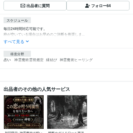
出品者に質問
フォロー
64
スケジュール
毎日24時間対応可能です。

枠が空いている場合はお早めのご決断を推奨しま...
すべて見る
得意分野
占い
神霊魔術霊視鑑定
縁結び
神霊魔術ヒーリング
出品者のその他の人気サービス
初回限定※神霊魔術で想い
禁断のグリモワール西洋