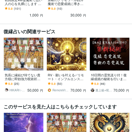
人の心を丸裸にします 禁
魔術で恋愛成就に導きま
断のグリモワール魔導書
す 【愛を掴む禁断の秘
5.0
(101)
5.0
(10)
による導きで恋愛成就へ
術】であなたの恋を叶え
1,000
30,000
る。
円
円
復縁占いの関連サービス
気長に縁結び待てない貴
RV・願いを叶える✅リモ
10日間の霊気送り付！復
方様に即効強力呪術祈祷
ート・インフルエンスま
縁成就の秘術を行います
します アガスティア秘術
す ❤️恋愛、復縁、仕事、
言葉にならない苦しみや
5.0
(25)
5.0
(50)
5.0
(46)
で自己愛強化護符作成
金運、縁結び、縁切り
悩みを丁寧にひも解いて
50,000
70,000
70,000
復縁複雑愛恋愛不倫成就
他、体験報告有り
解決に導きます。
HIKARI✨延長8月31日まで破格値引
RemoteViewer導与✅
最上級⭐︎呪術代行 呪吏師 霧島稔
円
円
円
このサービスを見た人はこちらもチェックしています