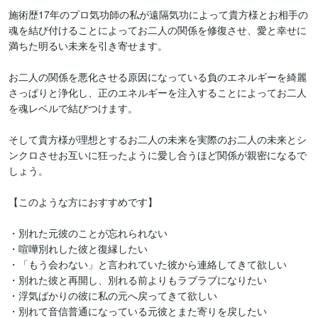
施術歴17年のプロ気功師の私が遠隔気功によって貴方様とお相手の
魂を結び付けることによってお二人の関係を修復させ、愛と幸せに
満ちた明るい未来を引き寄せます。

お二人の関係を悪化させる原因になっている負のエネルギーを綺麗
さっぱりと浄化し、正のエネルギーを注入することによってお二人
を魂レベルで結びつけます。

そして貴方様が理想とするお二人の未来を実際のお二人の未来とシ
ンクロさせお互いに狂ったように愛し合うほど関係が親密になるで
しょう。

【このような方におすすめです】

・別れた元彼のことが忘れられない

・喧嘩別れした彼と復縁したい

・「もう会わない」と言われていた彼から連絡してきて欲しい

・別れた彼と再開し、別れる前よりもラブラブになりたい

・浮気ばかりの彼に私の元へ戻ってきて欲しい

・別れて音信普通になっている元彼とまた寄りを戻したい
