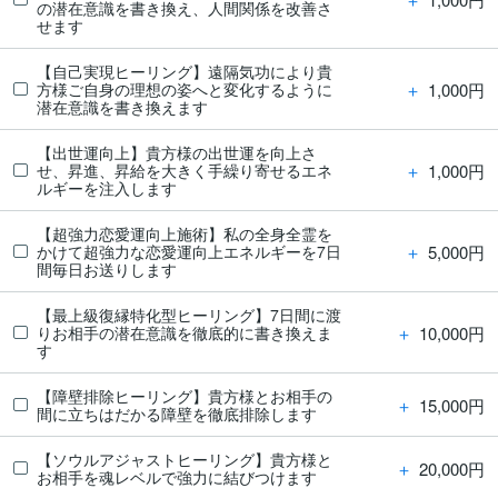
の潜在意識を書き換え、人間関係を改善さ
せます
【自己実現ヒーリング】遠隔気功により貴
＋
1,000円
方様ご自身の理想の姿へと変化するように
潜在意識を書き換えます
【出世運向上】貴方様の出世運を向上さ
＋
1,000円
せ、昇進、昇給を大きく手繰り寄せるエネ
ルギーを注入します
【超強力恋愛運向上施術】私の全身全霊を
＋
5,000円
かけて超強力な恋愛運向上エネルギーを7日
間毎日お送りします
【最上級復縁特化型ヒーリング】7日間に渡
＋
10,000円
りお相手の潜在意識を徹底的に書き換えま
す
【障壁排除ヒーリング】貴方様とお相手の
＋
15,000円
間に立ちはだかる障壁を徹底排除します
【ソウルアジャストヒーリング】貴方様と
＋
20,000円
お相手を魂レベルで強力に結びつけます