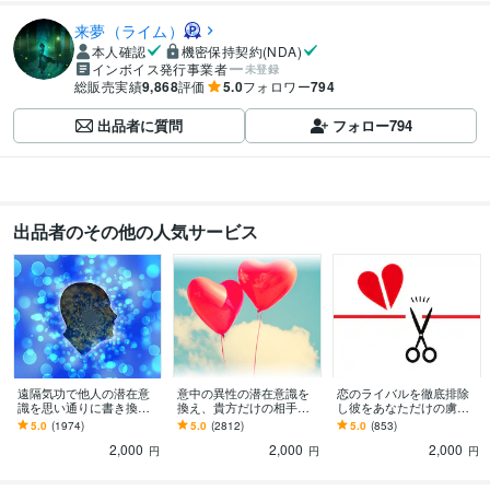
来夢（ライム）
本人確認
機密保持契約(NDA)
インボイス発行事業者
未登録
総販売実績
9,868
評価
5.0
フォロワー
794
出品者に質問
フォロー
794
出品者のその他の人気サービス
遠隔気功で他人の潜在意
意中の異性の潜在意識を
恋のライバルを徹底排除
識を思い通りに書き換え
換え、貴方だけの相手に
し彼をあなただけの虜に
ます 嫌いな上司、友人、
します 意中の相手に狂っ
します 恋のライバルを蹴
5.0
(1974)
5.0
(2812)
5.0
(853)
家族など、あなたのご要
たように愛されたい、関
散らし、彼を自分だけの
2,000
2,000
2,000
望通りに書き換えます
係を改善したいあなたへ
ものにしたいあなたへ
円
円
円