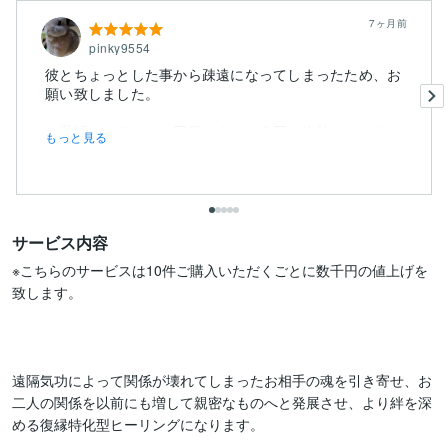
7ヶ月前
pinky9554
彼とちょっとした事から疎遠になってしまったため、お
願い致しました。
お世話になるのは２回目ですが、今回も終始にわたり
もっと見る
大...
サービス内容
※こちらのサービスは10件ご購入いただくごとに数千円の値上げを
致します。

遠隔気功によって関係が壊れてしまったお相手の魂を引き寄せ、お
二人の関係を以前にも増して親密なものへと発展させ、より絆を深
める復縁特化型ヒーリングになります。
