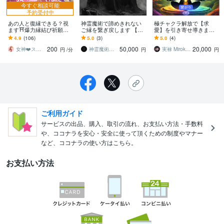
今すぐ相談可能
予約受付中
あの人と復縁できる？視
神霊魔術で諦めきれない
極チャクラ解放で【求
ます⛩️爆力縁結び祈願し
ご縁を繋ぎ戻します 【失
愛】を引き寄せ導きます
ます 鑑定後❤️恐ろしい程
われた愛を蘇らせる禁断
心と体を結ぶ絆/愛の波動
4.9
(106)
5.0
(3)
5.0
(4)
溺愛される❤️夏限定価格2
の儀式】
を高めるサポート致しま
200
50,000
20,000
20→200円
す。
女神❤️スピリチュアルヒーラー❤️りんか
神霊魔術師 神影
実禄 Miroku【寄り添い鑑定】
円
/分
円
円
ご利用ガイド
サービスの出品、購入、取引の流れ、お支払い方法・手数料
や、ココナラを安心・安全に使って頂くための制度やマナー
など、ココナラの使い方はこちら。
お支払い方法