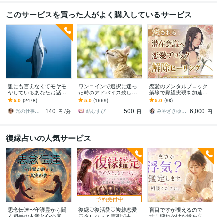
このサービスを買った人がよく購入しているサービス
誰にも言えなくてモヤモ
ワンコインで選択に迷っ
恋愛のメンタルブロック
ヤしているあなたお話伺
た時のアドバイス致しま
解除で願望実現を加速さ
います ひとりで抱え込ま
す どちらを選べば良いか
せます 60分無制限！潜在
5.0
(2478)
5.0
(1669)
5.0
(98)
ないで！ちょっと聞いて
迷った時の道しるべとな
意識書き換えヒーリング
140
500
6,000
ほしい！でも大丈夫❤️
れますように!
で理想の未来を叶える
光の仕事人☆picari
結むすび
みやざきゆみこ 未来を叶えるヒーリング
円
/分
円
円
復縁占いの人気サービス
予約受付中
思念伝達〜守護霊から聞
復縁♡復活愛♡複雑恋愛
盲目ですが視えるので
く相手の本音と心の扉開
♡タロットと霊視で占い
す！壊れかけた縁を立て