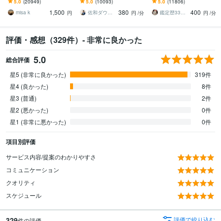
5.0
(20949)
5.0
(10093)
5.0
(11806)
☆
仕事、人生、ペットの気
雷鳥
1,500
380
400
持ち等◎祈願付き
misa k
佐和ダウジング＆スピリットメンター
鑑定歴33年のプロ占い師 雷鳥
円
円
/分
円
/分
評価・感想（329件）- 非常に良かった
5.0
総合評価
星5 (非常に良かった)
319件
星4 (良かった)
8件
星3 (普通)
2件
星2 (悪かった)
0件
星1 (非常に悪かった)
0件
項目別評価
サービス内容/提案のわかりやすさ
コミュニケーション
クオリティ
スケジュール
329
評価で絞り込む
件の評価