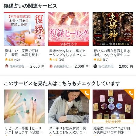
復縁占いの関連サービス
満枠対応中
復縁占い｜霊視で可能
復縁の光を紡ぐ白魔術ヒ
想い人の潜在意識を書き
性・時期・本音を視ます
ーリングをします ✦もう
換え、あなたを夢中にさ
復縁できる？今できる行
一度つながる奇跡✦連絡・
せます 【音信不通】想い
5.0
(43)
4.9
(20)
5.0
(80)
動・アドバイスも丁寧に
再会へ導く復縁特化ヒー
の執着を解除し相手から
2,000
2,000
2,000
お伝えします
リング
連絡が来る状態へ。
優華✿霊視で導く癒やしの恋占い師
白魔術師ゆら｜最高位光術統合師
古の波動鑑定師・尊（みこと）
円
円
円
このサービスを見た人はこちらもチェックしています
予約受付中
リピーター専用【ヒーリ
スッキリお悩み解決！視
鑑定歴33年のプロ占い師
ング】致します ☆波動を
えたままお伝え致します
が真剣占います 博多・廓
上げ、流れを良くします
恋愛、結婚、人間関係、
屋の純血統占い祈願師