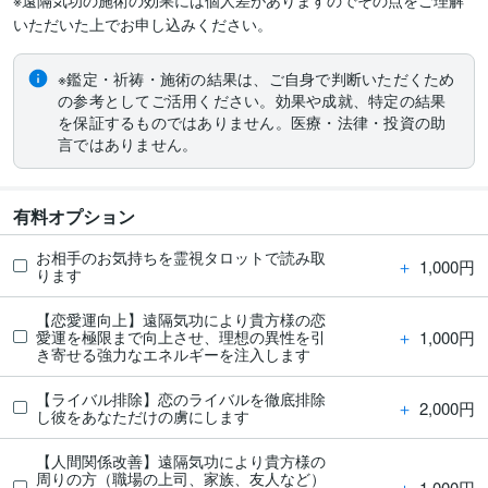
※遠隔気功の施術の効果には個人差がありますのでその点をご理解
いただいた上でお申し込みください。
※鑑定・祈祷・施術の結果は、ご自身で判断いただくため
の参考としてご活用ください。効果や成就、特定の結果
を保証するものではありません。医療・法律・投資の助
言ではありません。
有料オプション
お相手のお気持ちを霊視タロットで読み取
＋
1,000円
ります
【恋愛運向上】遠隔気功により貴方様の恋
＋
1,000円
愛運を極限まで向上させ、理想の異性を引
き寄せる強力なエネルギーを注入します
【ライバル排除】恋のライバルを徹底排除
＋
2,000円
し彼をあなただけの虜にします
【人間関係改善】遠隔気功により貴方様の
周りの方（職場の上司、家族、友人など）
＋
1,000円