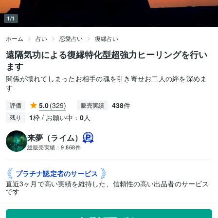
1/1
ホーム
占い
恋愛占い
復縁占い
遠隔気功による復縁特化型超強力ヒーリングを行い
ます
関係が壊れてしまったお相手の魂を引き寄せお二人の絆を深めま
す
5.0
(329)
438
件
評価
販売実績
1
枠 / お願い中：
0
人
残り
来夢（ライム）
総販売実績：
9,868件
プラチナ認定者の
サービス
直近3ヶ月で高い実績を維持した、信頼性の高い出品者のサービス
です