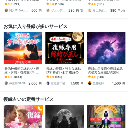
きます 【人気サービス】
ます お相手の深層心理を
直します あなたのご縁は
5.0
(224)
5.0
(1366)
4.9
(551)
お相手様の守護霊と対話
読み解き、望む未来への
まだ終わりません！再び
500
280
380
しあなたを導きます
最短ルートを導きます
つながる道をお伝えしま
阿月雫 ☪︎Azuki☪︎
ヴェルティーナ
癒し系占い師 まるタロー
円
円
/分
円
/分
す
お気に入り登録が多いサービス
満枠対応中
最強神伝術♡縁結び・復
復縁の時期と強力な縁結
復縁の星魔術☆復縁成就
縁・片想・複雑愛♡叶え
び祈祷占います 復縁の時
の強力な縁結びの施術を
ます 片想い・復縁・結
期を霊視し、早めるアド
します 【依頼500件以
5.0
(3614)
4.9
(915)
4.9
(643)
婚・金運等、様々なご縁
バイス、強力な縁結び祈
上】守護星が復縁を成就
2,000
1,500
1,500
を結び幸せへと導きます
祷。
させます。
神伝師NANA
紫龍杏◇秘伝の縁結び祈祷師
星魔術師 希空（ノア）
円
円
円
復縁占いの定番サービス