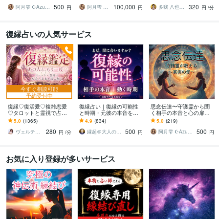
お相手様の守護霊と対話
には、事前メッセージを
ご相談に乗ります。何で
500
100,000
320
しあなたを導きます
もご相談ください。
阿月雫 ☪︎Azuki☪︎
阿月雫 ☪︎Azuki☪︎
多我 八也人（たが はやと）
円
円
円
/分
復縁占いの人気サービス
今すぐ相談可能
予約受付中
復縁♡復活愛♡複雑恋愛
復縁占い｜復縁の可能性
思念伝達〜守護霊から聞
♡タロットと霊視で占い
と時期・元彼の本音を視
く相手の本音と心の扉開
ます お相手の深層心理を
ます 音信不通・ブロック
きます 【人気サービス】
5.0
(1365)
4.9
(834)
5.0
(219)
読み解き、望む未来への
中でも、本音とご縁を視
お相手様の守護霊と対話
280
500
500
最短ルートを導きます
て復縁成就へ導きます
しあなたを導きます
ヴェルティーナ
縁起＠大人の恋愛占い師
阿月雫 ☪︎Azuki☪︎
円
/分
円
円
お気に入り登録が多いサービス