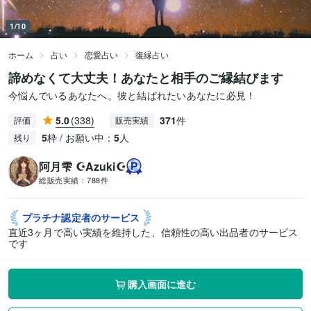
1/10
ホーム
占い
恋愛占い
復縁占い
諦めなくて大丈夫！あなたと相手のご縁結びます
今悩んでいるあなたへ。彼と結ばれたいあなたに必見！
5.0
(338)
371
件
評価
販売実績
5
枠 / お願い中：
5
人
残り
阿月雫 ☪︎Azuki☪︎
総販売実績：
788件
プラチナ認定者の
サービス
直近3ヶ月で高い実績を維持した、信頼性の高い出品者のサービス
です
購入画面に進む