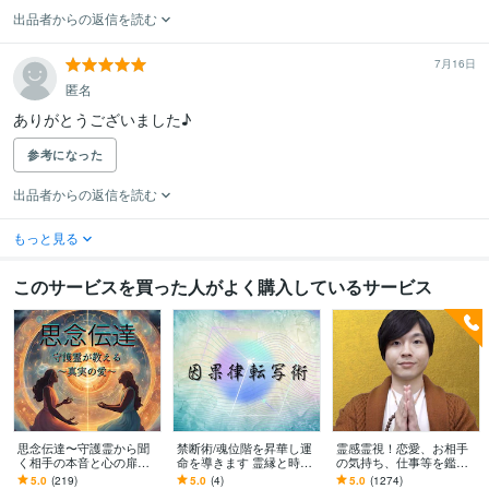
出品者からの返信を読む
7月16日
匿名
ありがとうございました♪
参考になった
出品者からの返信を読む
もっと見る
このサービスを買った人がよく購入しているサービス
思念伝達〜守護霊から聞
禁断術/魂位階を昇華し運
霊感霊視！恋愛、お相手
く相手の本音と心の扉開
命を導きます 霊縁と時空
の気持ち、仕事等を鑑定
きます 【人気サービス】
を操る究極の統合術購入
します あなたに寄り添い
5.0
(219)
5.0
(4)
5.0
(1274)