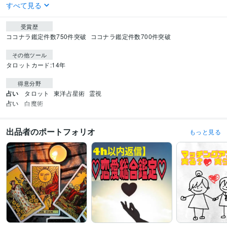
すべて見る
受賞歴
ココナラ鑑定件数750件突破
ココナラ鑑定件数700件突破
その他ツール
タロットカード:14年
得意分野
占い
タロット
東洋占星術
霊視
占い
白魔術
出品者のポートフォリオ
もっと見る