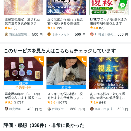
復縁霊視鑑定 途切れた
追う恋愛から追われる恋
LINEブロック/音信不通の
愛の運命を読み解きます
愛へ逆転させる霊視鑑定
復縁時期を霊視します 相
離れた愛の未来を霊視
します LINEブロック・音
手の気持ち/復縁/恋愛霊視/
5.0
(9)
5.0
(22)
5.0
(56)
し、絆を取り戻す導きを
信不通・自然消滅・遠距
あなたを好きな人/不倫/複
500
500
500
【初回限定価格】
離…解決事例多数＊
雑
英国王室霊統の結び手 SUMIRE
ホル・メセト◆魂の欠損を埋める運命修復師
⛩️ 叶愛｜彼の本音を視る涙腺崩壊霊視
円
円
円
このサービスを見た人はこちらもチェックしています
相談中
予約受付中
相談中
鑑定歴33年のプロ占い師
スッキリお悩み解決！視
あらゆる悩みに対して理
が真剣占います 博多・廓
えたままお伝え致します
想の未来への解決策を授
屋の純血統占い祈願師
恋愛、結婚、人間関係、
けます 人生が上手くいか
5.0
(11797)
5.0
(10077)
5.0
(984)
雷鳥
仕事、人生、ペットの気
ないと悩んでいる人に未
400
380
500
持ち等◎祈願付き
来を好転させる魂の導き
鑑定歴33年のプロ占い師 雷鳥
佐和ダウジング＆スピリットメンター
九条いつき【高次元宇宙霊視師】
円
/分
円
/分
円
評価・感想（338件）- 非常に良かった