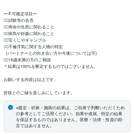
〜不可鑑定項目〜

✩⃝試験等の合否

✩⃝寿命や生死に関わること

✩⃝病気や妊娠に関わること

✩⃝宝くじやギャンブル

✩⃝不倫浮気に関する人物の特定

  (パートナーとの向き合い方や今後については可)

✩⃝18歳未満の方のご相談

＊結果は100%を断定するものではございません。

お願いする内容は以上です。

皆様とのご縁を楽しみにしています。
※鑑定・祈祷・施術の結果は、ご自身で判断いただくため
の参考としてご活用ください。効果や成就、特定の結果
を保証するものではありません。医療・法律・投資の助
言ではありません。