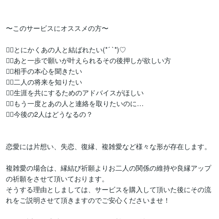
〜このサービスにオススメの方〜

✩⃝とにかくあの人と結ばれたい(*´ `*)♡

✩⃝あと一歩で願いが叶えられるその後押しが欲しい方

✩⃝相手の本心を聞きたい

✩⃝二人の将来を知りたい

✩⃝生涯を共にするためのアドバイスがほしい

✩⃝もう一度とあの人と連絡を取りたいのに…

✩⃝今後の2人はどうなるの？

恋愛には片想い、失恋、復縁、複雑愛など様々な形が存在します。

複雑愛の場合は、縁結び祈願よりお二人の関係の維持や良縁アップ
の祈願をさせて頂いております。

そうする理由としましては、サービスを購入して頂いた後にその流
れをご説明させて頂きますのでご安心くださいませ！
