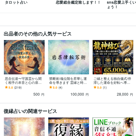
タロット占い
恋愛総合鑑定致します！！
sns恋愛上手く
ょう！
出品者のその他の人気サービス
思念伝達〜守護霊から聞
禁断術/魂位階を昇華し運
ご縁と整える独自儀式/停
く相手の本音と心の扉開
命を導きます 霊縁と時空
滞した運命を好転へ導き
きます 【人気サービス】
を操る究極の統合術購入
ます あなたのその本気の
5.0
(219)
5.0
(4)
5.0
(1)
お相手様の守護霊と対話
には、事前メッセージを
願いに龍神様へ託してみ
500
100,000
28,000
しあなたを導きます
ましょう。
円
円
円
復縁占いの関連サービス