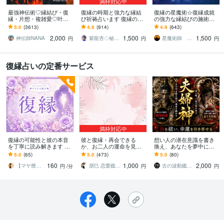
満枠対応中
最強神伝術♡縁結び・復
復縁の時期と強力な縁結
復縁の星魔術☆復縁成就
縁・片想・複雑愛♡叶え
び祈祷占います 復縁の時
の強力な縁結びの施術を
ます 片想い・復縁・結
期を霊視し、早めるアド
します 【依頼500件以
5.0
(3613)
4.9
(914)
4.9
(643)
婚・金運等、様々なご縁
バイス、強力な縁結び祈
上】守護星が復縁を成就
2,000
1,500
1,500
を結び幸せへと導きます
祷。
させます。
神伝師NANA
紫龍杏◇秘伝の縁結び祈祷師
星魔術師 希空（ノア）
円
円
円
復縁占いの定番サービス
満枠対応中
復縁の可能性と彼の本音
彼と復縁・再会できる
想い人の潜在意識を書き
を丁寧に読み解きます ♡
か、お二人の運命を見ま
換え、あなたを夢中にさ
「まだ好き…」その気持
す 恋愛・片思い・復縁・
せます 【音信不通】想い
5.0
(65)
5.0
(473)
5.0
(80)
ちを否定しなくて大丈
再婚 縁結び
の執着を解除し相手から
160
1,000
2,000
夫！！
連絡が来る状態へ。
【マヤ暦☆ことだま】まやたま鑑定☆セレナ
朋巳 恋愛鑑定 人生相談 陰陽師 縁結び
古の波動鑑定師・尊（みこと）
円
/分
円
円