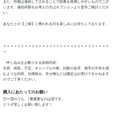
また、祈願は連続してされることで効果を発揮しやすいものでござ
います。連続祈願をお考えの方はオプションより是非ご検討くださ
い。

あなたとの【ご縁】に携われる日を楽しみにお待ちしております。

∝∝∝∝∝∝∝∝∝∝∝∝∝∝∝∝∝∝∝∝∝∝∝∝∝∝∝∝∝∝
∝

〈申し込みをお断りする依頼内容〉

生死、病気、子宝、ギャンブルや株、試験の合否、相手の不幸を望
むような内容、法律絡み、失せ物などは鑑定はお受けできかねます
購入にあたってのお願い
①〜③のうち、1番重要なのは③です。

どうぞ宜しくお願い致します！
