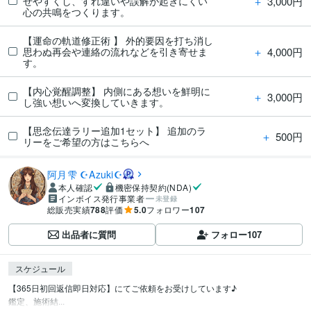
＋
3,000円
せやすくし、すれ違いや誤解が起きにくい
心の共鳴をつくります。
【運命の軌道修正術 】 外的要因を打ち消し
＋
4,000円
思わぬ再会や連絡の流れなどを引き寄せま
す。
【内心覚醒調整】 内側にある想いを鮮明に
＋
3,000円
し強い想いへ変換していきます。
【思念伝達ラリー追加1セット】 追加のラ
＋
500円
リーをご希望の方はこちらへ
阿月雫 ☪︎Azuki☪︎
本人確認
機密保持契約(NDA)
インボイス発行事業者
未登録
総販売実績
788
評価
5.0
フォロワー
107
出品者に質問
フォロー
107
スケジュール
【365日初回返信即日対応】にてご依頼をお受けしています♪

鑑定、施術結...