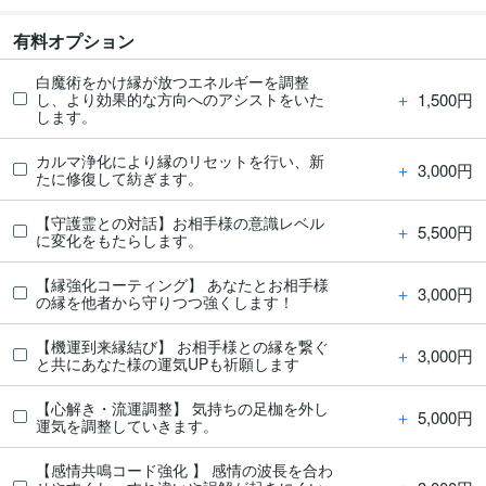
有料オプション
白魔術をかけ縁が放つエネルギーを調整
＋
1,500円
し、より効果的な方向へのアシストをいた
します。
カルマ浄化により縁のリセットを行い、新
＋
3,000円
たに修復して紡ぎます。
【守護霊との対話】お相手様の意識レベル
＋
5,500円
に変化をもたらします。
【縁強化コーティング】 あなたとお相手様
＋
3,000円
の縁を他者から守りつつ強くします！
【機運到来縁結び】 お相手様との縁を繋ぐ
＋
3,000円
と共にあなた様の運気UPも祈願します
【心解き・流運調整】 気持ちの足枷を外し
＋
5,000円
運気を調整していきます。
【感情共鳴コード強化 】 感情の波長を合わ