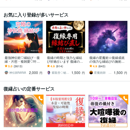
お気に入り登録が多いサービス
最強神伝術♡縁結び・復
復縁の時期と強力な縁結
復縁の星魔術☆復縁成就
縁・片想・複雑愛♡叶え
び祈祷占います 復縁の時
の強力な縁結びの施術を
ます 片想い・復縁・結
期を霊視し、早めるアド
します 【依頼500件以
5.0
(3613)
4.9
(914)
4.9
(643)
婚・金運等、様々なご縁
バイス、強力な縁結び祈
上】守護星が復縁を成就
2,000
1,500
1,500
を結び幸せへと導きます
祷。
させます。
神伝師NANA
紫龍杏◇秘伝の縁結び祈祷師
星魔術師 希空（ノア）
円
円
円
復縁占いの定番サービス
満枠対応中
予約受付中