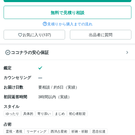
無料で見積り相談
見積りから購入までの流れ
お気に入り(137)
出品者に質問
ココナラの安心保証
鑑定
カウンセリング
お届け日数
要相談 / 約5日（実績）
初回返答時間
3時間以内（実績）
スタイル
ゆったり
具体的
寄り添い
まじめ
初心者歓迎
占術
霊視・透視
リーディング
西洋占星術
祈祷・祈願
思念伝達