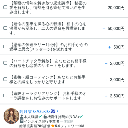
【禁断の情熱を解き放つ思念誘導】 秘密の
＋
20,000円
愛を解放し、情熱を引き寄せて深い絆を生
み出します。
【運命の歯車を操る心の転換】 相手の心を
＋
50,000円
深層から変革し、二人の運命を再構築しま
す。
【思念の伝達ラリー1回分】のお相手からの
＋
500円
返事に思念(メッセージ)を送れます
【ハートチャクラ解放】 あなたとお相手様
＋
2,000円
の解放をし恋愛のサポートをします。
【密接・縁コーティング】あなたとお相手
＋
3,000円
様との縁をしっかりと守ります
【遠隔オーラクリアリング】 お相手様のオ
＋
3,500円
ーラ調整をしお悩みのサポートをします
阿月雫 ☪︎Azuki☪︎
本人確認
機密保持契約(NDA)
インボイス発行事業者
未登録
総販売実績
789
評価
5.0
フォロワー
108