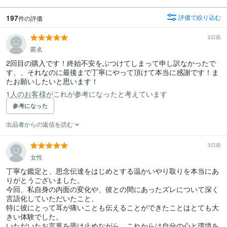
197
評価で絞り込む
件の評価
2日前
匿名
2回目の購入です！終始不安をぶつけてしまって申し訳なかったで
す、、それなのに最後まで丁寧にやって頂けて本当に感謝です！ま
たお願いしたいと思います！
1人のお客様がこれが参考になったと考えています
参考になった
出品者からの返信を読む
3日前
女性
丁寧な鑑定と、思念伝達をはじめとする温かいやり取りを本当にあ
りがとうございました。

今回、私自身の内面の変化や、彼との間にあったズレについて深く
言語化していただいたこと、

特に彼にとって耳が痛いことも伝えることができたことはとても大
きい体験でした。

いただいたお言葉を受け止めながら、これからは自分の心と環境を