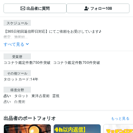
出品者に質問
フォロー
108
スケジュール
【365日初回返信即日対応】にてご依頼をお受けしています♪

鑑定、施術結...
すべて見る
受賞歴
ココナラ鑑定件数750件突破
ココナラ鑑定件数700件突破
その他ツール
タロットカード:14年
得意分野
占い
タロット
東洋占星術
霊視
占い
白魔術
出品者のポートフォリオ
もっと見る