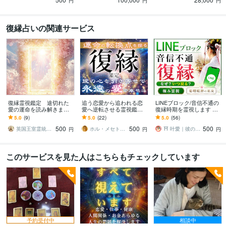
必見！
ましょう。
円
円
円
復縁占いの関連サービス
復縁霊視鑑定 途切れた
追う恋愛から追われる恋
LINEブロック/音信不通の
愛の運命を読み解きます
愛へ逆転させる霊視鑑定
復縁時期を霊視します 相
離れた愛の未来を霊視
します LINEブロック・音
手の気持ち/復縁/恋愛霊視/
5.0
(9)
5.0
(22)
5.0
(56)
し、絆を取り戻す導きを
信不通・自然消滅・遠距
あなたを好きな人/不倫/複
500
500
500
【初回限定価格】
離…解決事例多数＊
雑
英国王室霊統の結び手 SUMIRE
ホル・メセト◆魂の欠損を埋める運命修復師
⛩️ 叶愛｜彼の本音を視る涙腺崩壊霊視
円
円
円
このサービスを見た人はこちらもチェックしています
予約受付中
相談中