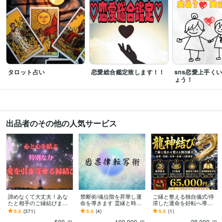
タロット占い
恋愛総合鑑定致します！！
sns恋愛上手く
ょう！
出品者のその他の人気サービス
諦めなくて大丈夫！あな
禁断術/魂位階を昇華し運
ご縁と整える独自儀式/停
たと相手のご縁結びます
命を導きます 霊縁と時空
滞した運命を好転へ導き
今悩んでいるあなたへ。
を操る究極の統合術購入
ます あなたのその本気の
5.0
(371)
5.0
(4)
5.0
(1)
彼と結ばれたいあなたに
には、事前メッセージを
願いに龍神様へ託してみ
500
100,000
28,000