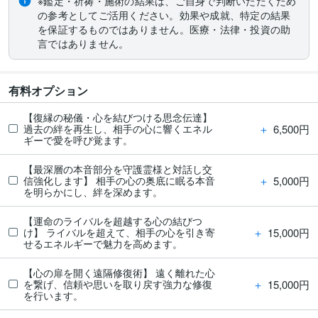
※鑑定・祈祷・施術の結果は、ご自身で判断いただくため
の参考としてご活用ください。効果や成就、特定の結果
を保証するものではありません。医療・法律・投資の助
言ではありません。
有料オプション
【復縁の秘儀・心を結びつける思念伝達】
＋
6,500円
過去の絆を再生し、相手の心に響くエネル
ギーで愛を呼び覚ます。
【最深層の本音部分を守護霊様と対話し交
＋
5,000円
信強化します】 相手の心の奥底に眠る本音
を明らかにし、絆を深めます。
【運命のライバルを超越する心の結びつ
＋
15,000円
け】 ライバルを超えて、相手の心を引き寄
せるエネルギーで魅力を高めます。
【心の扉を開く遠隔修復術】 遠く離れた心
＋
15,000円
を繋げ、信頼や思いを取り戻す強力な修復
を行います。