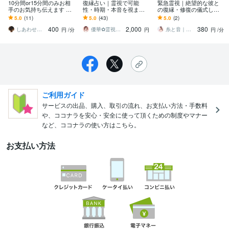
10分間or15分間のみお相
復縁占い｜霊視で可能
緊急霊視｜絶望的な彼と
手のお気持ち伝えます ☆
性・時期・本音を視ます
の復縁・修復の儀式しま
お急ぎの方・お相手から
復縁できる？今できる行
す 喧嘩したばかりのお相
5.0
(11)
5.0
(43)
5.0
(2)
届くあなたへのお気持ち
動・アドバイスも丁寧に
手様との緊急霊視＆伝統
400
2,000
380
お伝えします☆
お伝えします
靈氣します
しあわせのりん❤︎復縁・複雑・歳の差❤︎
優華✿霊視で導く癒やしの恋占い師
糸と音｜魂の声を届ける姉妹【霊能鑑定師】
円
/分
円
円
/分
ご利用ガイド
サービスの出品、購入、取引の流れ、お支払い方法・手数料
や、ココナラを安心・安全に使って頂くための制度やマナー
など、ココナラの使い方はこちら。
お支払い方法