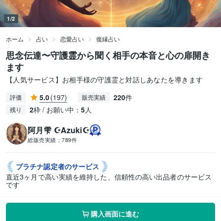
1/2
ホーム
占い
恋愛占い
復縁占い
思念伝達〜守護霊から聞く相手の本音と心の扉開き
ます
【人気サービス】お相手様の守護霊と対話しあなたを導きます
5.0
(197)
220
件
評価
販売実績
2
枠 / お願い中：
5
人
残り
阿月雫 ☪︎Azuki☪︎
総販売実績：
789件
プラチナ認定者の
サービス
直近3ヶ月で高い実績を維持した、信頼性の高い出品者のサービス
です
購入画面に進む