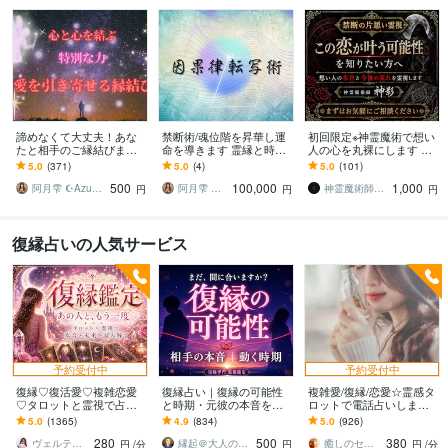
諦めなくて大丈夫！あな
禁断術/魂位階を昇華し運
初回限定※神霊魔術で想い
たと相手のご縁結びます
命を導きます 霊縁と時空
人の心を丸裸にします 禁
今悩んでいるあなたへ。
を操る究極の統合術購入
断のグリモワール魔導書
5.0
(371)
5.0
(4)
5.0
(101)
彼と結ばれたいあなたに
には、事前メッセージを
による導きで恋愛成就へ
500
100,000
1,000
必見！
阿月雫 ☪︎Azuki☪︎
阿月雫 ☪︎Azuki☪︎
神霊魔術師 神影
円
円
円
復縁占いの人気サービス
予約受付中
予約受付中
復縁♡復活愛♡複雑恋愛
復縁占い｜復縁の可能性
複雑愛/復縁/恋愛☆霊感タ
♡タロットと霊視で占い
と時期・元彼の本音を視
ロットで電話占いします
ます お相手の深層心理を
ます 音信不通・ブロック
ツインレイ鑑定師による
5.0
(1365)
4.9
(834)
5.0
(926)
読み解き、望む未来への
中でも、本音とご縁を視
ツインレイ♡ソウルメイ
280
500
380
最短ルートを導きます
て復縁成就へ導きます
トのご相談が得意
ヴェルティーナ
縁起＠大人の恋愛占い師
癒しのセラピーサロン☪️セレイ
円
/分
円
円
/分