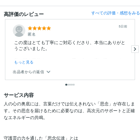
すべての評価・感想をみる
高評価のレビュー
5日前
匿名
この度はとても丁寧にご対応くださり、本当にありがと
うございました。
私の話を最後までしっかりと受け止め、寄り添いなが
もっと見る
ら...
出品者からの返信
サービス内容
人の心の奥底には、言葉だけでは伝えきれない「思念」が存在しま
す。その思念を届けるために必要なのは、高次元のサポートと正確
なエネルギーの共鳴。

守護霊の力を通した「思念伝達」とは
