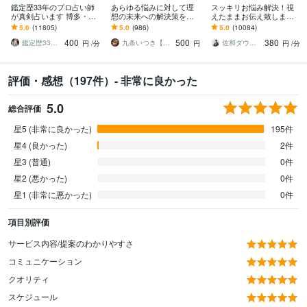
鑑定歴33年のプロ占い師
あらゆる悩みに対して理
スッキリお悩み解決！視
が真剣占います 博多・廓
想の未来への解決策を授
えたままお伝え致します
屋の純血統占い祈願師
けます 人生が上手くいか
恋愛、結婚、人間関係、
5.0
(11805)
5.0
(986)
5.0
(10084)
雷鳥
ないと悩んでいる人に未
仕事、人生、ペットの気
400
500
380
来を好転させる魂の導き
持ち等◎祈願付き
鑑定歴33年のプロ占い師 雷鳥
九条いつき【高次元宇宙霊視師】
佐和ダウジング＆スピリットメンター
円
/分
円
円
/分
評価・感想（197件）- 非常に良かった
5.0
総合評価
星5 (非常に良かった)
195件
星4 (良かった)
2件
星3 (普通)
0件
星2 (悪かった)
0件
星1 (非常に悪かった)
0件
項目別評価
サービス内容/提案のわかりやすさ
コミュニケーション
クオリティ
スケジュール