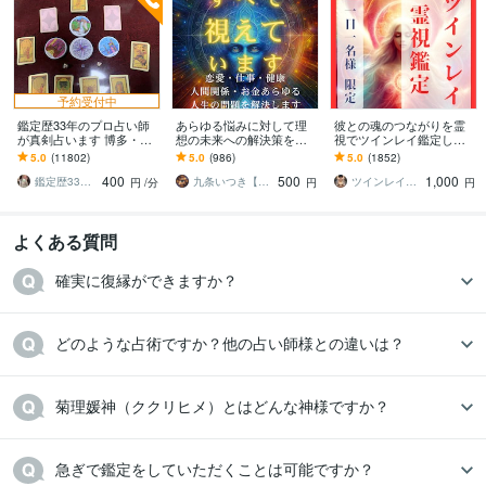
予約受付中
鑑定歴33年のプロ占い師
あらゆる悩みに対して理
彼との魂のつながりを霊
が真剣占います 博多・廓
想の未来への解決策を授
視でツインレイ鑑定しま
屋の純血統占い祈願師
けます 人生が上手くいか
す 気になる彼とつながる
5.0
(11802)
5.0
(986)
5.0
(1852)
雷鳥
ないと悩んでいる人に未
ことができるのか鑑定し
400
500
1,000
来を好転させる魂の導き
ます
鑑定歴33年のプロ占い師 雷鳥
九条いつき【高次元宇宙霊視師】
ツインレイ縁結び専門鑑定士✢神結シオン✢
円
/分
円
円
よくある質問
確実に復縁ができますか？