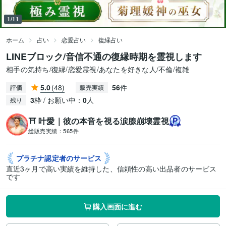
1/11
ホーム
占い
恋愛占い
復縁占い
LINEブロック/音信不通の復縁時期を霊視します
相手の気持ち/復縁/恋愛霊視/あなたを好きな人/不倫/複雑
5.0
(48)
56
件
評価
販売実績
3
枠 / お願い中：
0
人
残り
⛩️ 叶愛｜彼の本音を視る涙腺崩壊霊視
総販売実績：
565件
プラチナ認定者の
サービス
直近3ヶ月で高い実績を維持した、信頼性の高い出品者のサービス
です
購入画面に進む