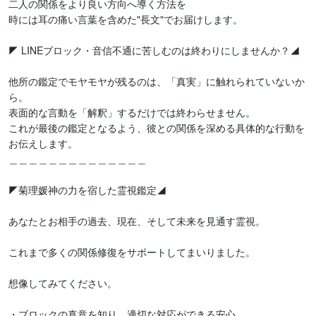
二人の関係をより良い方向へ導く方法を

時には耳の痛い言葉を含めた"長文"でお届けします。

◤ LINEブロック・音信不通に苦しむのは終わりにしませんか？◢

他所の鑑定でモヤモヤが残るのは、「真実」に触れられていないか
ら。

表面的な言動を「解釈」するだけでは終わらせません。

これが最後の鑑定となるよう、彼との関係を深める具体的な行動を
お伝えします。

＿＿＿＿＿＿＿＿＿＿＿＿＿＿

◤菊理媛神の力を宿した霊視鑑定◢

あなたとお相手の過去、現在、そして未来を見通す霊視。

これまで多くの関係修復をサポートしてまいりました。

想像してみてください。

・ブロックの真意を知り、適切な対応ができる安心
