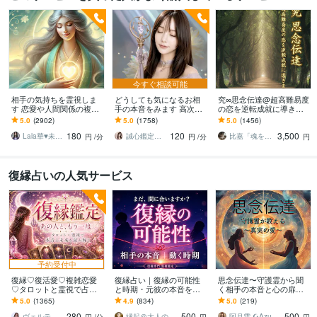
今すぐ相談可能
相手の気持ちを霊視しま
どうしても気になるお相
究∞思念伝達@超高難易度
す 恋愛や人間関係の複雑
手の本音をみます 高次元
の恋を逆転成就に導きま
な感情を霊視で読み解き
チャネリングとタロット
す 音信不通の方／脈のな
5.0
(2902)
5.0
(1758)
5.0
(1456)
ます
で本心や今の気持ちを読
い同性愛の方／芸能人に
180
120
3,500
み解きます
恋する方の最終秘術
Lala華♥未来透視スピリチュアル鑑定士
誠心鑑定士❤️Luna ルナ
比嘉「魂を揺さぶるユタ」
円
/分
円
/分
円
復縁占いの人気サービス
予約受付中
復縁♡復活愛♡複雑恋愛
復縁占い｜復縁の可能性
思念伝達〜守護霊から聞
♡タロットと霊視で占い
と時期・元彼の本音を視
く相手の本音と心の扉開
ます お相手の深層心理を
ます 音信不通・ブロック
きます 【人気サービス】
5.0
(1365)
4.9
(834)
5.0
(219)
読み解き、望む未来への
中でも、本音とご縁を視
お相手様の守護霊と対話
280
500
500
最短ルートを導きます
て復縁成就へ導きます
しあなたを導きます
ヴェルティーナ
縁起＠大人の恋愛占い師
阿月雫 ☪︎Azuki☪︎