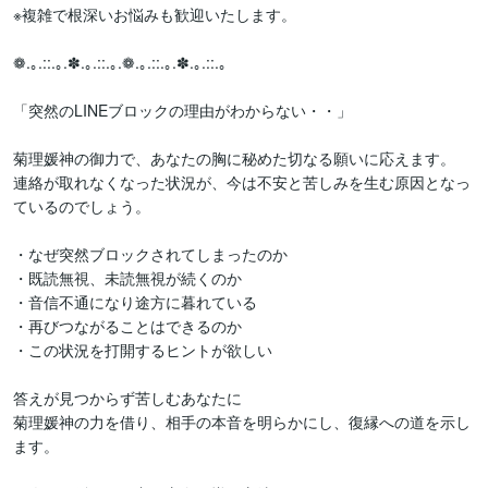
※複雑で根深いお悩みも歓迎いたします。

❁.｡.::.｡.✽.｡.::.｡.❁.｡.::.｡.✽.｡.::.｡

「突然のLINEブロックの理由がわからない・・」

菊理媛神の御力で、あなたの胸に秘めた切なる願いに応えます。

連絡が取れなくなった状況が、今は不安と苦しみを生む原因となっ
ているのでしょう。

・なぜ突然ブロックされてしまったのか

・既読無視、未読無視が続くのか

・音信不通になり途方に暮れている

・再びつながることはできるのか

・この状況を打開するヒントが欲しい

答えが見つからず苦しむあなたに

菊理媛神の力を借り、相手の本音を明らかにし、復縁への道を示し
ます。
