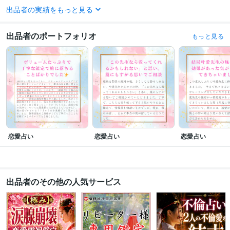
出品者の実績をもっと見る
得意分野
占い
◆ 復縁霊視鑑定
◆ 不倫霊視鑑定
◆ 彼の本音霊視鑑定
◆ 婚期霊視
鑑定
◆ 片想成就霊視鑑定
◆ 仕事運・金運上昇霊視鑑定
◆ ご祈祷（良
出品者のポートフォリオ
もっと見る
縁・復縁・恋愛成就）
◆ 継続祈念
◆ 龍神鑑定（復縁・恋愛成就・音信不
通）
◆ 守護龍結び
占い
恋愛・結婚カウンセリング
不倫・秘密の恋カウンセリング
離婚・
縁切りカウンセリング
カウンセリング（お仕事・金運上昇）
学歴
國學院大學
2000年3月 ~ 2004年2月
語学力
英語
ビジネスレベル
恋愛占い
恋愛占い
恋愛占い
出品者のその他の人気サービス