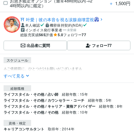
お急ぎ鑑定オプション（通常48時間以内→2
＋
1,500円
4時間以内に鑑定）
⛩️ 叶愛｜彼の本音を視る涙腺崩壊霊視
本人確認
機密保持契約(NDA)
インボイス発行事業者
未登録
総販売実績
565
評価
5.0
フォロワー
77
出品者に質問
フォロー
77
スケジュール
すべて見る
経験職種
ライフスタイル・その他 / 占い師
経験年数 : 15年
ライフスタイル・その他 / カウンセラー・コーチ
経験年数 : 5年
ライフスタイル・その他 / キャリア・資格アドバイザー
経験年数 : 8年
ライフスタイル・その他 / その他
経験年数 : 10年
資格・検定
キャリアコンサルタント
取得年 : 2014年