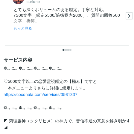
curione
とても深くボリュームのある鑑定。丁寧な対応。
7500文字（鑑定5500/施術案内2000）、質問の回答500
文字、祈祷...
もっと見る
サービス内容
❁.｡.::.｡.✽.｡.::.｡.❁.｡.::.｡.✽.｡.::.｡

♡5000文字以上の恋愛霊視鑑定の【極み】ですと

https://coconala.com/services/3561337
❁.｡.::.｡.✽.｡.::.｡.❁.｡.::.｡.✽.｡.::.｡

◤ 菊理媛神（ククリヒメ）の神力で、音信不通の真意を解き明かす
◢
