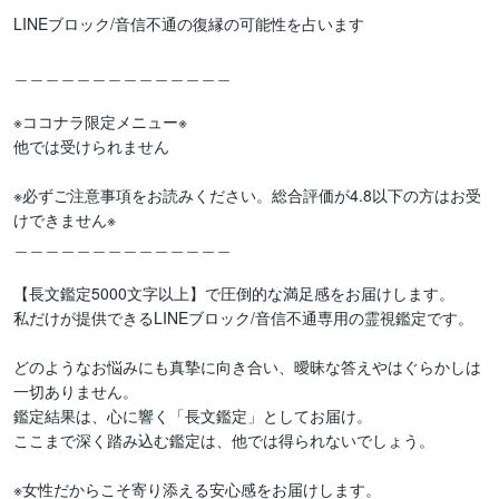
LINEブロック/音信不通の復縁の可能性を占います

＿＿＿＿＿＿＿＿＿＿＿＿＿＿

※ココナラ限定メニュー※

他では受けられません

※必ずご注意事項をお読みください。総合評価が4.8以下の方はお受
けできません※

＿＿＿＿＿＿＿＿＿＿＿＿＿＿

【長文鑑定5000文字以上】で圧倒的な満足感をお届けします。

私だけが提供できるLINEブロック/音信不通専用の霊視鑑定です。

どのようなお悩みにも真摯に向き合い、曖昧な答えやはぐらかしは
一切ありません。

鑑定結果は、心に響く「長文鑑定」としてお届け。

ここまで深く踏み込む鑑定は、他では得られないでしょう。

※女性だからこそ寄り添える安心感をお届けします。
