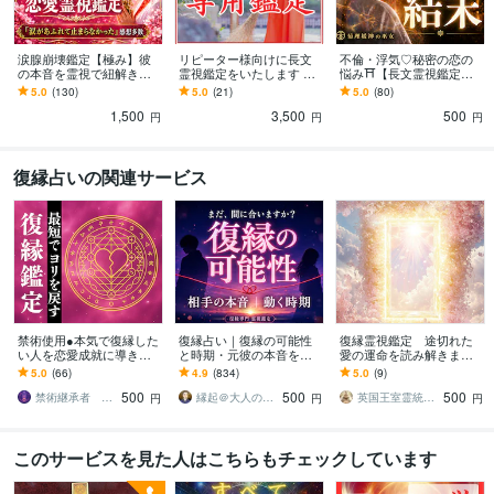
涙腺崩壊鑑定【極み】彼
リピーター様向けに長文
不倫・浮気♡秘密の恋の
の本音を霊視で紐解きま
霊視鑑定をいたします 恋
悩み⛩【長文霊視鑑定】
す 不倫・婚外恋愛・年の
愛/結婚/復縁/LINEブロッ
します 不倫/恋愛霊視/相手
5.0
(130)
5.0
(21)
5.0
(80)
差…誰にも相談できない
ク解除/金運上昇/お仕事運
の気持ち/復縁/あなたを好
1,500
3,500
500
恋を成就へ導く霊視
きな人
円
円
円
復縁占いの関連サービス
禁術使用●本気で復縁した
復縁占い｜復縁の可能性
復縁霊視鑑定 途切れた
い人を恋愛成就に導きま
と時期・元彼の本音を視
愛の運命を読み解きます
す 音信不通やLINEブロッ
ます 音信不通・ブロック
離れた愛の未来を霊視
5.0
(66)
4.9
(834)
5.0
(9)
ク/未読/既読スルーを霊視
中でも、本音とご縁を視
し、絆を取り戻す導きを
500
500
500
し成就まで
て復縁成就へ導きます
【初回限定価格】
禁術継承者 龍空（リューク）
縁起＠大人の恋愛占い師
英国王室霊統の結び手 SUMIRE
円
円
円
このサービスを見た人はこちらもチェックしています