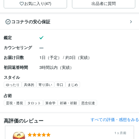
お気に入り(47)
出品者に質問
ココナラの安心保証
鑑定
カウンセリング
お届け日数
1日（予定） / 約3日（実績）
初回返答時間
3時間以内（実績）
スタイル
ゆったり
具体的
寄り添い
辛口
まじめ
占術
霊視・透視
タロット
算命学
祈祷・祈願
思念伝達
すべての評価・感想をみる
高評価のレビュー
1ヶ月前