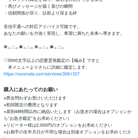
・再びメッセージが届く喜びの瞬間

・信頼関係が戻り、以前より深まる絆

音信不通への対応アドバイス可能です。

あなたの願いを力強く実現し、希望に満ちた未来へ導きます。

❁.｡.::.｡.✽.｡.::.｡.❁.｡.::.｡.✽.｡.::.｡

♡5000文字以上の恋愛霊視鑑定の【極み】ですと

https://coconala.com/services/3561337
購入にあたってのお願い
※男女問わずお受けいただけます

※初回限定の費用となります

※原則48時間以内に納品いたします（お急ぎの場合はオプションか
ら”お急ぎ鑑定”をお求めください）

※リピーター様は2,000円のオプションをお求めください

※お相手の生年月日が不明な場合は別途オプションをお求めくださ