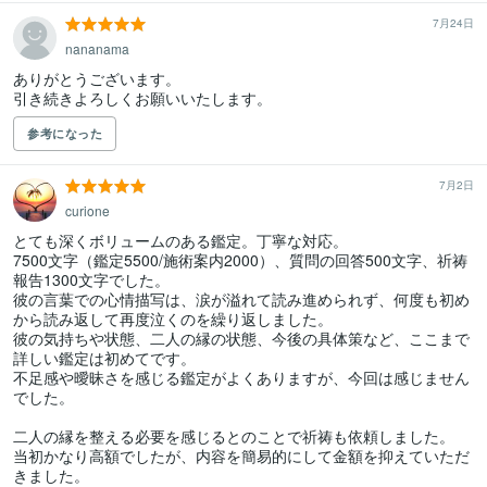
7月24日
nananama
ありがとうございます。

引き続きよろしくお願いいたします。
参考になった
7月2日
curione
とても深くボリュームのある鑑定。丁寧な対応。

7500文字（鑑定5500/施術案内2000）、質問の回答500文字、祈祷
報告1300文字でした。

彼の言葉での心情描写は、涙が溢れて読み進められず、何度も初め
から読み返して再度泣くのを繰り返しました。

彼の気持ちや状態、二人の縁の状態、今後の具体策など、ここまで
詳しい鑑定は初めてです。

不足感や曖昧さを感じる鑑定がよくありますが、今回は感じません
でした。

二人の縁を整える必要を感じるとのことで祈祷も依頼しました。

当初かなり高額でしたが、内容を簡易的にして金額を抑えていただ
きました。
