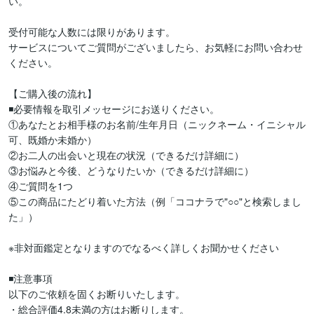
い。

受付可能な人数には限りがあります。

サービスについてご質問がございましたら、お気軽にお問い合わせ
ください。

【ご購入後の流れ】

◾️必要情報を取引メッセージにお送りください。

①あなたとお相手様のお名前/生年月日（ニックネーム・イニシャル
可、既婚か未婚か）

②お二人の出会いと現在の状況（できるだけ詳細に）

③お悩みと今後、どうなりたいか（できるだけ詳細に）

④ご質問を1つ

⑤この商品にたどり着いた方法（例「ココナラで"○○"と検索しまし
た」）

※非対面鑑定となりますのでなるべく詳しくお聞かせください

◾️注意事項

以下のご依頼を固くお断りいたします。

・総合評価4.8未満の方はお断りします。
