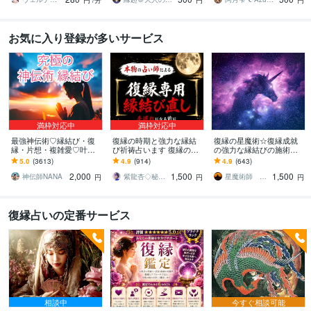
円
/分
円
円
お気に入り登録が多いサービス
満枠対応中
満枠対応中
最強神伝術♡縁結び・復
復縁の時期と強力な縁結
復縁の星魔術☆復縁成就
縁・片想・複雑愛♡叶え
び祈祷占います 復縁の時
の強力な縁結びの施術を
ます 片想い・復縁・結
期を霊視し、早めるアド
します 【依頼500件以
5.0
(3613)
4.9
(914)
4.9
(643)
婚・金運等、様々なご縁
バイス、強力な縁結び祈
上】守護星が復縁を成就
2,000
1,500
1,500
を結び幸せへと導きます
祷。
させます。
神伝師NANA
紫龍杏◇秘伝の縁結び祈祷師
星魔術師 希空（ノア）
円
円
円
復縁占いの定番サービス
相談中
今すぐ相談可能