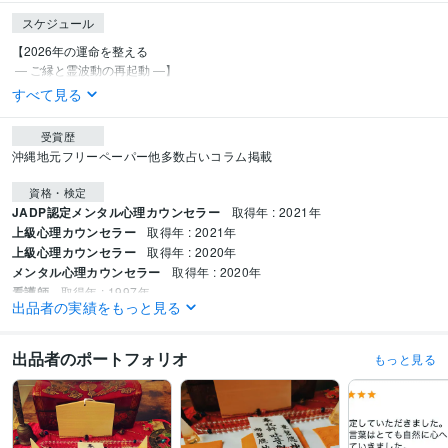
スケジュール
【2026年の運命を整える

 ― ご縁と霊波動の再起動 ―】
すべて見る
受賞歴
沖縄地元フリーペーパー他多数占いコラム掲載
資格・検定
JADP認定メンタル心理カウンセラー
取得年 : 2021年
上級心理カウンセラー
取得年 : 2021年
上級心理カウンセラー
取得年 : 2020年
メンタル心理カウンセラー
取得年 : 2020年
看護師
取得年 : 1997年
出品者の実績をもっと見る
得意分野
占い
霊感霊視霊聴・祈願祈禱師
出品者のポートフォリオ
もっと見る
復縁
縁結び
当たる占い
不倫
恋愛
縁切り
ご縁
複雑愛
沖縄ユタ
子宝