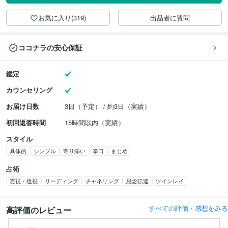
お気に入り(319)
出品者に質問
ココナラの安心保証
鑑定
カウンセリング
お届け日数
3日（予定） / 約3日（実績）
初回返答時間
15時間以内（実績）
スタイル
具体的
シンプル
寄り添い
辛口
まじめ
占術
霊視・透視
リーディング
チャネリング
思念伝達
ツインレイ
すべての評価・感想をみる
高評価のレビュー