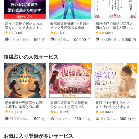
満枠対応中
高次元霊視で想い人の本
最高峰波動修正1ヶ月以内
精神依存で縁結び二度と
音を丸ごと見抜きます 魂
チャクラ浄化開放成就し
切れないご縁を桁違い結
を視る霊力 | どんな苦しい
ます 10日間連続祈祷 復縁
びます 座敷わらしの力で
5.0
(145)
5.0
(35)
4.9
(304)
恋でも幸せな未来へ導き
恋愛成就子供の事 あら
思念伝達 複雑愛離婚愛
500
100,000
5,000
ます
ゆる苦悩から開運
恋愛成就復縁 占い不倫
サクヤ｜高次元スピリット
HIKARI✨延長8月31日まで破格値引
HIKARI✨延長8月31日まで破格値引
円
円
円
復縁占いの人気サービス
予約受付中
思念伝達〜守護霊から聞
復縁♡復活愛♡複雑恋愛
盲目ですが視えるので
く相手の本音と心の扉開
♡タロットと霊視で占い
す！壊れかけた縁を立て
きます 【人気サービス】
ます お相手の深層心理を
直します あなたのご縁は
5.0
(221)
5.0
(1366)
4.9
(551)
お相手様の守護霊と対話
読み解き、望む未来への
まだ終わりません！再び
500
280
380
しあなたを導きます
最短ルートを導きます
つながる道をお伝えしま
阿月雫 ☪︎Azuki☪︎
ヴェルティーナ
癒し系占い師 まるタロー
円
円
/分
円
/分
す
お気に入り登録が多いサービス