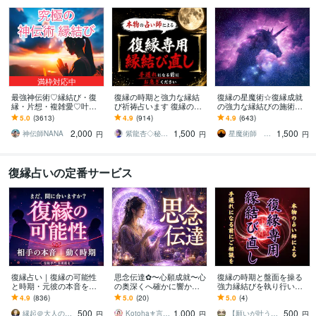
満枠対応中
最強神伝術♡縁結び・復
復縁の時期と強力な縁結
復縁の星魔術☆復縁成就
縁・片想・複雑愛♡叶え
び祈祷占います 復縁の時
の強力な縁結びの施術を
ます 片想い・復縁・結
期を霊視し、早めるアド
します 【依頼500件以
5.0
(3613)
4.9
(914)
4.9
(643)
婚・金運等、様々なご縁
バイス、強力な縁結び祈
上】守護星が復縁を成就
2,000
1,500
1,500
を結び幸せへと導きます
祷。
させます。
神伝師NANA
紫龍杏◇秘伝の縁結び祈祷師
星魔術師 希空（ノア）
円
円
円
復縁占いの定番サービス
復縁占い｜復縁の可能性
思念伝達✿〜心願成就〜心
復縁の時期と盤面を操る
と時期・元彼の本音を視
の奥深くへ確かに響かせ
強力縁結びを執り行いま
ます 音信不通・ブロック
ます どうしても伝えたい
す 復縁時期を解析し、強
4.9
(836)
5.0
(20)
5.0
(4)
中でも、本音とご縁を視
想い魂レベルであの人の
力な一手を。盤面を操る
500
1,000
500
て復縁成就へ導きます
心に届ける祈りの伝達
縁結びを執行します
縁起＠大人の恋愛占い師
Kotoha⚜️言霊メッセンジャー
【願いが叶う霊視】神木れい
円
円
円