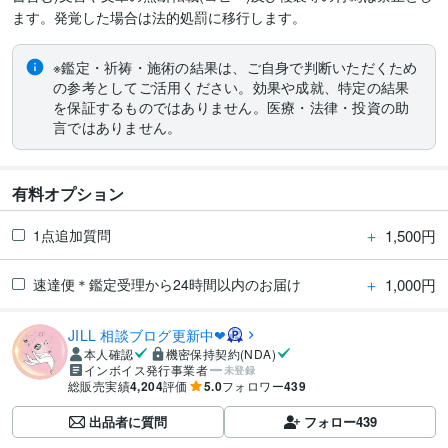
ます。発覚した場合は法的処罰に移行します。
※鑑定・祈祷・施術の結果は、ご自身で判断いただくため
の参考としてご活用ください。効果や成就、特定の結果
を保証するものではありません。医療・法律・投資の助
言ではありません。
有料オプション
＋
1,500円
1点追加質問
＋
1,000円
速達便＊鑑定受理から24時間以内のお届け
JILL 相談ブログ更新中❤︎
本人確認
機密保持契約(NDA)
インボイス発行事業者
未登録
総販売実績
4,204
評価
5.0
フォロワー
439
出品者に質問
フォロー
439