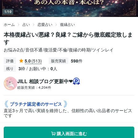
1/10
ホーム
占い
恋愛占い
復縁占い
本格復縁占い/悪縁？良縁？ご縁から徹底鑑定致しま
す
お悩み2点/音信不通/復活愛/不倫/復縁の時期/ツインレイ
5.0
(513)
598
件
評価
販売実績
3
枠 / お願い中：
0
人
残り
JILL 相談ブログ更新中❤︎
総販売実績：
4,204件
プラチナ認定者の
サービス
直近3ヶ月で高い実績を維持した、信頼性の高い出品者のサービス
です
購入画面に進む