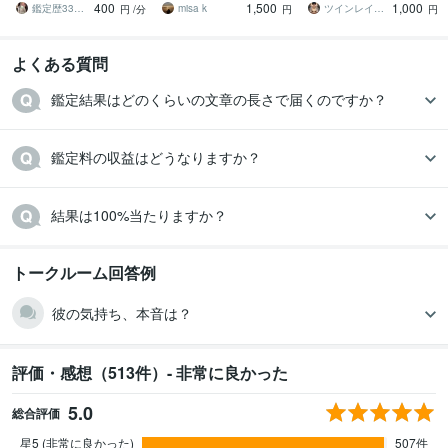
400
1,500
1,000
ます
鑑定歴33年のプロ占い師 雷鳥
misa k
ツインレイ縁結び専門鑑定士✢神結シオン✢
円
/分
円
円
よくある質問
鑑定結果はどのくらいの文章の長さで届くのですか？
鑑定料の収益はどうなりますか？
結果は100%当たりますか？
トークルーム回答例
彼の気持ち、本音は？
評価・感想（513件）- 非常に良かった
5.0
総合評価
星5 (非常に良かった)
507件