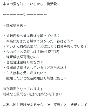
本当の愛を知っているから…復活愛…

ーーーーーー♡ーーーーーー

＝鑑定項目例＝

・複雑恋愛の彼は復縁を願っている？

・本当に好きだと離れて分かった…彼はどう？

・ずいぶん前の恋愛だけど彼はどう自分を思っている？

・今の相手の気持ちは？(同性愛可能)

・遠距離復縁可能なの？

・音信普通復縁可能なの？

・復縁疎遠繰り返しているけど本当の縁？

・主人は私と元に戻りたい？

・離婚したけど復活結婚は可能性はある？

特別鑑定となっております

明確なご質問を2点までお聞かせ下さい！

…私も同じ経験があるからこそ「霊視」と「透視」にて
