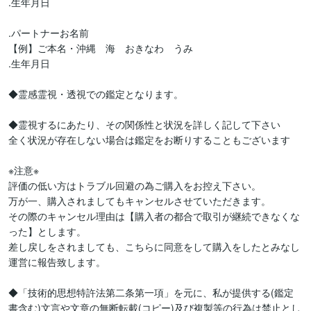
.生年月日

.パートナーお名前

【例】ご本名・沖縄　海　おきなわ　うみ

.生年月日

◆霊感霊視・透視での鑑定となります。

◆霊視するにあたり、その関係性と状況を詳しく記して下さい

全く状況が存在しない場合は鑑定をお断りすることもございます

※注意※

評価の低い方はトラブル回避の為ご購入をお控え下さい。

万が一、購入されましてもキャンセルさせていただきます。

その際のキャンセル理由は【購入者の都合で取引が継続できなくな
った】とします。

差し戻しをされましても、こちらに同意をして購入をしたとみなし
運営に報告致します。

◆「技術的思想特許法第二条第一項」を元に、私が提供する(鑑定
書含む)文言や文章の無断転載(コピー)及び複製等の行為は禁止とし