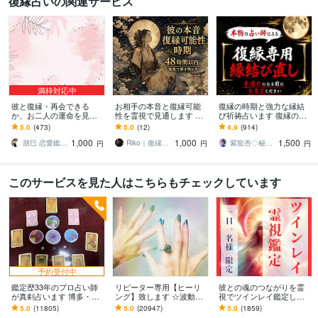
復縁占いの関連サービス
満枠対応中
彼と復縁・再会できる
お相手の本音と復縁可能
復縁の時期と強力な縁結
か、お二人の運命を見ま
性を霊視で見通します 気
び祈祷占います 復縁の時
す 恋愛・片思い・復縁・
持ち、連絡の時間、今す
期を霊視し、早めるアド
5.0
(473)
5.0
(12)
4.9
(914)
再婚 縁結び
べき行動まで丁寧なら読
バイス、強力な縁結び祈
1,000
1,000
1,500
み解きます
祷。
朋巳 恋愛鑑定 人生相談 陰陽師 縁結び
Riko｜復縁専門・霊視透視の鑑定師
紫龍杏◇秘伝の縁結び祈祷師
円
円
円
このサービスを見た人はこちらもチェックしています
予約受付中
鑑定歴33年のプロ占い師
リピーター専用【ヒーリ
彼との魂のつながりを霊
が真剣占います 博多・廓
ング】致します ☆波動を
視でツインレイ鑑定しま
屋の純血統占い祈願師
上げ、流れを良くします
す 気になる彼とつながる
5.0
(11805)
5.0
(20947)
5.0
(1859)
雷鳥
☆
ことができるのか鑑定し