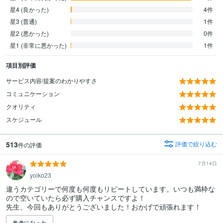
星4 (良かった)
4件
星3 (普通)
1件
星2 (悪かった)
0件
星1 (非常に悪かった)
1件
項目別評価
サービス内容/提案のわかりやすさ
コミュニケーション
クオリティ
スケジュール
513
評価で絞り込む
件の評価
7月14日
yoiko23
違うカテゴリーで何度も何度もリピートしています。いつも満枠な
ので空いていたら必ず購入チャンスですよ！

先生、今回もありがとうございました！おかげで頑張れます！
参考になった