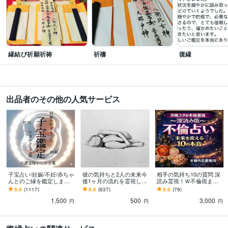
縁結び祈願祈祷
祈禱
復縁
出品者のその他の人気サービス
子宝占い/妊娠/不妊/赤ちゃ
彼の気持ちと2人の未来今
相手の気持ち10の質問.深
んとのご縁を鑑定します
後1ヶ月の流れを霊視しま
読み霊視！Ｗ不倫視ます
【5質問!リニューアル開
す 待つか？動くか？状況
不倫占い/奥様との関係/複
5.0
(1117)
5.0
(637)
5.0
(79)
始】ママになるあなたを
を好転させる鑑定/不倫/復
雑恋愛/本気の恋/ツインレ
1,500
500
3,000
応援します❤️
縁/ツインレイ
イ
円
円
円