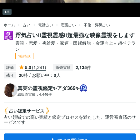
1/5
ホーム
占い
電話占い
恋愛占い
不倫・浮気占い
浮気占い‼️霊視霊感‼️超最強な映像霊視をします
霊視・恋愛・複雑愛・家運・因縁解脱・金運向上⭐ 超ベテラ
ン
電話相談
5.0
(1,241)
2,135
件
評価
販売実績
20
枠 / お願い中：
0
人
残り
真実の霊視鑑定✨アダ369✨
総販売実績：
4,446件
占い認定
サービス
占い領域での高い実績と鑑定プロセスを満たした、運営審査済のサ
ービスです