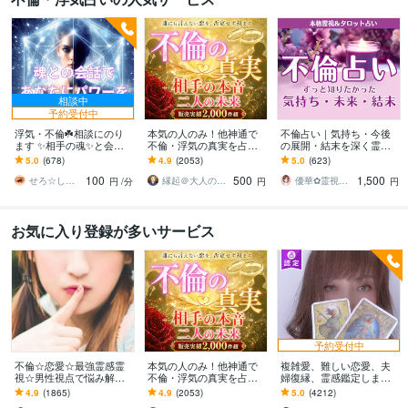
相談中
予約受付中
浮気・不倫☘️相談にのり
本気の人のみ！他神通で
不倫占い｜気持ち・今後
ます ✨相手の魂✨と会話
不倫・浮気の真実を占い
の展開・結末を深く霊視
をしてあなたにお伝えし
ます 不倫・W不倫・浮気
します 占うだけでなく、
5.0
(678)
4.9
(2053)
5.0
(623)
ます⭐️
など複雑恋愛の専門家に
具体的な行動アドバイス
100
500
1,500
よる究極霊視鑑定
まで丁寧にお伝えします
せろ☆しあり
縁起＠大人の恋愛占い師
優華✿霊視で導く癒やしの恋占い師
円
/分
円
円
お気に入り登録が多いサービス
予約受付中
不倫☆恋愛☆最強霊感霊
本気の人のみ！他神通で
複雑愛、難しい恋愛、夫
視☆男性視点で悩み解決
不倫・浮気の真実を占い
婦復縁、霊感鑑定します
します 彼のホントの気持
ます 不倫・W不倫・浮気
鑑定中に癒しの声で波動
4.9
(1865)
4.9
(2053)
5.0
(4212)
を霊視で読解き あなた
など複雑恋愛の専門家に
を整え、変化と成就をサ