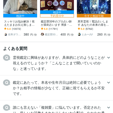
相談中
相談中
予約受付中
今すぐ相談可能
スッキリお悩み解決！視
鑑定歴33年のプロ占い師
異常霊視！電話占いしま
えたままお伝え致します
が真剣占います 博多・廓
す あなたの未来の扉を開
恋愛、結婚、人間関係、
屋の純血統占い祈願師
けます(^^)
5.0
(10072)
5.0
(11791)
5.0
(5762)
仕事、人生、ペットの気
雷鳥
380
400
260
持ち等◎祈願付き
佐和ダウジング＆スピリットメンター
鑑定歴33年のプロ占い師 雷鳥
とみー♪♪
円
/分
円
/分
円
/分
よくある質問
霊視鑑定に興味がありますが、具体的にどのようなことが
視えるのでしょうか？「こんなことまで聞いていいのか
な」と迷っています。
鑑定にあたって、本名や生年月日は絶対に必要でしょう
か？お相手の情報が少なくて、正確に視てもらえるか不安
です。
誰にも言えない「複雑愛」に悩んでいます。否定された
り、厳しいお説教をされたりしないか心配で、なかなか勇