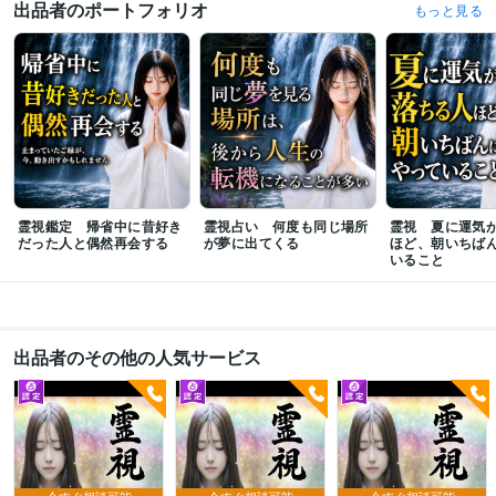
占い仕事占いおすすめランキング1位獲得 
ココナラ電話　仕事占い　霊視
出品者のポートフォリオ
もっと見る
占いおすすめランキング1位獲得
ココナラ電話　霊視占い・お仕事部門ラ
ンキング1位獲得
ココナラ電話　霊視占い・お仕事部門ランキング1位獲
得
ココナラ電話　霊視占い・お仕事部門おすすめ1位獲得
ココナラ電話　
霊視占い 仕事占いランキング1位獲得
ココナラ電話　霊視占いお仕事ラン
キング1位獲得
ココナラ電話 霊視占い・仕事占い販売実績4100件 
ココナ
ラ電話 仕事占い　霊視占い・販売4200件 
ココナラ電話 霊視占い・仕事占
い　販売実績4300件 
ココナラ電話　霊視占い 仕事占いランキング1位獲
得
ココナラ電話　仕事　霊視占い・お仕事おすすめ1位獲得
ココナラ電話
霊視占い・18,894件中、おすすめ総合1位獲得
霊視鑑定 帰省中に昔好き
霊視占い 何度も同じ場所
霊視 夏に運気
だった人と偶然再会する
資格・検定
が夢に出てくる
ほど、朝いちば
いること
姓名判断鑑定士
取得年 : 2014年
風水アドバイザー
取得年 : 2016年
手相鑑定士
取得年 : 2017年
数秘術鑑定士
取得年 : 2019年
ホロスコープリーディングマスター
取得年 : 2020年
出品者のその他の人気サービス
パワーストーンセラピスト
取得年 : 2022年
プログラミング言語・フレームワーク
C:10年
ビジネス・クリエイティブツール
今すぐ相談可能
今すぐ相談可能
今すぐ相談可能