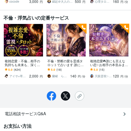
3,000
500
160
のモヤモヤを解決します
よる究極霊視鑑定
ポートします
cocode
縁起＠大人の恋愛占い師
心理タロット 愛乃巫奏（アムールのぶえ）
円
円
円
/分
不倫・浮気占いの定番サービス
複雑恋愛・不倫…相手の
不倫・禁断の愛を霊感タ
複雑恋愛☘️誰にも言えな
気持ちも未来も、深く占
ロットで占います 誰にも
い恋✨お相手の本音みます
います 彼の本音、今後の
言えない恋愛の行方を詳
お相手の本音を霊視とカ
5.0
(424)
5.0
(18)
5.0
(15)
本音◆何が障害か◆奥様
しく鑑定します
ードで深掘りします。
2,000
140
120
への本音◆霊視タロット
アイサ⋆寄り添い士
蘭崚 らんりょう 魂のタロットマスター
天眼霊視✨なな
円
円
/分
円
/分
電話相談サービスQ&A
お支払い方法