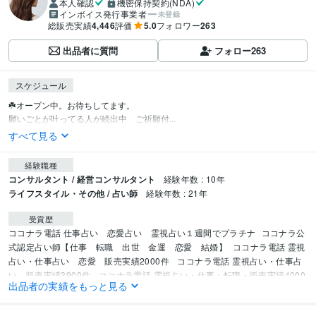
本人確認
機密保持契約(NDA)
インボイス発行事業者
未登録
総販売実績
4,446
評価
5.0
フォロワー
263
出品者に質問
フォロー
263
スケジュール
☘️オープン中。お待ちしてます。

願いごとが叶ってる人が続出中　ご祈願付...
すべて見る
経験職種
コンサルタント / 経営コンサルタント
経験年数 : 10年
ライフスタイル・その他 / 占い師
経験年数 : 21年
受賞歴
ココナラ電話 仕事占い　恋愛占い　霊視占い１週間でプラチナ
ココナラ公
式認定占い師【仕事　転職　出世　金運　恋愛　結婚】
ココナラ電話 霊視
占い・仕事占い　恋愛　販売実績2000件 
ココナラ電話 霊視占い・仕事占
い　販売実績3900件 
ココナラ電話 霊視占い・仕事・転職・販売実績4000
出品者の実績をもっと見る
件
ココナラ電話　仕事　転職　出世　霊視占い・ランキング1位獲得
ココ
ナラ電話　霊視占い・お仕事部門ランキング1位獲得
ココナラ電話　霊視