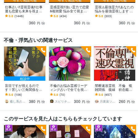
Stable Diffusion:3年
Perplexity AI:3年
Adobe Premiere Pro:15年
Final Cut Pro:15年
仕事占い‼️霊視霊魂‼️仕事
霊感霊視‼️強い霊力で恋愛
霊視⚠️最強霊力‼️あなたの
運も恋愛も未来を視ます
&複雑愛 悩み全て視ます
悩みを最強霊視します 霊
仕事の転機・恋の結末・
恋愛・複雑愛・主婦の悩
視で明らかに！ズバッと
5.0
(1446)
5.0
(434)
5.0
(303)
その他ツール
相手の本音、霊視で全て
み・人間関係 金運・⭐霊
霊視、結婚、離婚、複雑
360
360
360
を即座に伝えます
視 超ベテラン
愛の悩み
円
/分
円
/分
円
/分
Claude Code:2年
NotebookLM:2年
Bolt.new:2年
得意分野
不倫・浮気占いの関連サービス
占い
【霊視】生まれ持った力で彼の本音を霊視
恋愛
彼の気持ち
複雑愛
霊視
ヒーリング
霊感
霊聴
結婚
復縁
スピリチュアル
占い
【霊視】職場・仕事の人間関係
仕事
ビジネス
経営
人間関係
転職
上司
出世
異動
仕事占い
お仕事
語学力
相談中
英語
日常会話レベル
盲目ですが視えるので
不倫のお悩み霊感リーデ
禁断速攻霊視 不倫 複
す！苦しい三角関係を整
ィング占いで全てを視通
雑関係 復縁 祈念鑑定
理します 三人それぞれの
します 綺麗事じゃないの
承ます お相手の深層心
5.0
(106)
5.0
(70)
5.0
(457)
本音と行き先を視て、あ
苦しいの！胸が張り裂け
理 お2人の前世と未来を
380
300
260
なたが選ぶ未来へ導きま
そうで気持ち抑えれない
一瞬で紐解きます
癒し系占い師 まるタロー
スピリチュアルカウンセラーすすむ
月黄泉ツキヨミ《禁断速攻霊視》
円
/分
円
/分
円
/分
す
このサービスを見た人はこちらもチェックしています