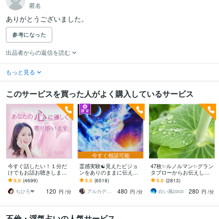
匿名
ありがとうございました。
参考になった
出品者からの返信を読む
もっと見る
このサービスを買った人がよく購入しているサービス
今すぐ相談可能
今すぐ話したい！１分だ
霊感実験☯️見えたビジョ
47枚✨ルノルマン✨グラン
けでもお話お聴きします
ンをありのままに伝えま
タブローからお伝えしま
秘密でも、悩みでも、甘
す ♦️霊感✨気の流れ☘️タロ
す ☪️恋愛・仕事・人間関
5.0
(4699)
5.0
(6518)
5.0
(2813)
えたいな～でも何でもOK
ット 見えた映像を具体
係✨ルノルマン1度試して
120
480
280
です♪
的に伝えます
みませんか✡️
ちひろ❤
アルカディア
白い風coco
円
/分
円
/分
円
/分
不倫・浮気占いの人気サービス