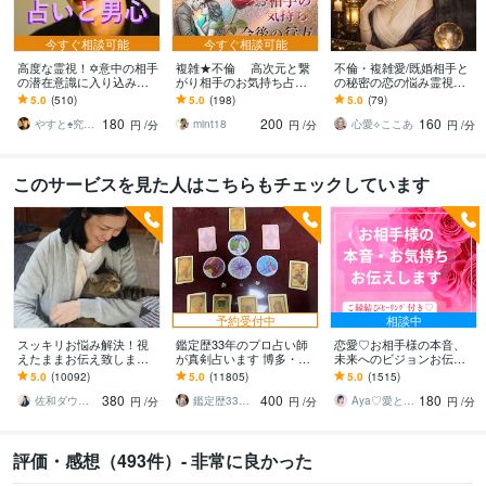
今すぐ相談可能
今すぐ相談可能
高度な霊視！✡️意中の相手
複雑★不倫 高次元と繋
不倫・複雑愛/既婚相手と
の潜在意識に入り込みま
がり相手のお気持ち占い
の秘密の恋の悩み霊視し
す ☪️上級霊視を駆使する
ます カードに表れた真実
ます この恋どうなる？続
5.0
(510)
5.0
(198)
5.0
(79)
アドバイス☪️不倫/婚外恋
を読みとく チャネリン
けるべき？本心を読み解
180
200
160
愛等の不安✨
グで降ろす彼の気持ち
決の糸口を見つけます
やすと♠究極の癒し人・占い師・ゆるキャラ
mint18
心愛⟡ここあ
円
/分
円
/分
円
/分
このサービスを見た人はこちらもチェックしています
予約受付中
相談中
スッキリお悩み解決！視
鑑定歴33年のプロ占い師
恋愛♡お相手様の本音、
えたままお伝え致します
が真剣占います 博多・廓
未来へのビジョンお伝え
恋愛、結婚、人間関係、
屋の純血統占い祈願師
します どんな関係でも細
5.0
(10092)
5.0
(11805)
5.0
(1515)
仕事、人生、ペットの気
雷鳥
密にお伝えします✨ツイン
380
400
180
持ち等◎祈願付き
レイ ソウルメイト
佐和ダウジング＆スピリットメンター
鑑定歴33年のプロ占い師 雷鳥
Aya♡愛と光のスピリチュアルガイド
円
/分
円
/分
円
/分
評価・感想（493件）- 非常に良かった