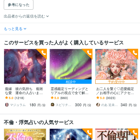
参考になった
出品者からの返信を読む
もっと見る
このサービスを買った人がよく購入しているサービス
相談中
予約受付中
復縁 彼の気持ち 複雑
霊感鑑定リーディングと
お二人を繋ぐ♡恋愛鑑定
な愛 運命の人占います
リアルの視点で全て解決
／お相手の心にアクセス
苦しい恋に終止符を。霊
します 恋愛相談全般をリ
します お相手の温度感／
5.0
(1218)
5.0
(660)
5.0
(3023)
視とカードで二人の未来
ーディングとコンサルし
片思い／複雑／復縁／遠
180
300
340
を魔女が読み解く
ます
距離／全世代鑑定中❣
マジュラム
スピリチュアルカウンセラーすすむ
のあ 近未来鑑定師 TR OR LE
円
/分
円
/分
円
/分
不倫・浮気占いの人気サービス