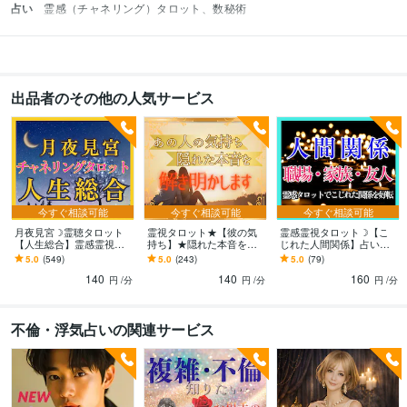
占い
霊感（チャネリング）タロット、数秘術
出品者のその他の人気サービス
今すぐ相談可能
今すぐ相談可能
今すぐ相談可能
月夜見宮☽霊聴タロット
霊視タロット★【彼の気
霊感霊視タロット☽【こ
【人生総合】霊感霊視占
持ち】★隠れた本音を視
じれた人間関係】占いま
います 月夜宮からメッセ
ます あの人の本音・深層
す 鑑定歴25年以上の占い
5.0
(549)
5.0
(243)
5.0
(79)
ージ☽霊感・霊視タロッ
心理♥片思い・交際中・遠
師が複雑な人間関係を好
140
140
160
ト☽高次元の声
距離恋愛・秘密の恋
転に導きます！
円
/分
円
/分
円
/分
不倫・浮気占いの関連サービス