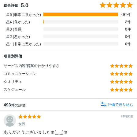
5.0
総合評価
星5 (非常に良かった)
491件
星4 (良かった)
2件
星3 (普通)
0件
星2 (悪かった)
0件
星1 (非常に悪かった)
0件
項目別評価
サービス内容/提案のわかりやすさ
コミュニケーション
クオリティ
スケジュール
493
評価で絞り込む
件の評価
13時間前
女性
ありがとうございましたm(_ _)m