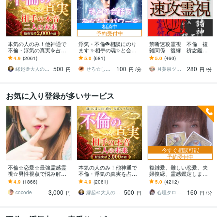
相談中
予約受付中
本気の人のみ！他神通で
浮気・不倫☘️相談にのり
禁断速攻霊視 不倫 複
不倫・浮気の真実を占い
ます ✨相手の魂✨と会話
雑関係 復縁 祈念鑑定
ます 不倫・W不倫・浮気
をしてあなたにお伝えし
承ます お相手の深層心
4.9
(2061)
5.0
(681)
5.0
(460)
など複雑恋愛の専門家に
ます⭐️
理 お2人の前世と未来を
500
100
280
よる究極霊視鑑定
一瞬で紐解きます
縁起＠大人の恋愛占い師
せろ☆しあり
月黄泉ツキヨミ《禁断速攻霊視》
円
円
/分
円
/分
お気に入り登録が多いサービス
今すぐ相談可能
予約受付中
不倫☆恋愛☆最強霊感霊
本気の人のみ！他神通で
複雑愛、難しい恋愛、夫
視☆男性視点で悩み解決
不倫・浮気の真実を占い
婦復縁、霊感鑑定します
します 彼のホントの気持
ます 不倫・W不倫・浮気
鑑定中に癒しの声で波動
4.9
(1866)
4.9
(2061)
5.0
(4212)
を霊視で読解き あなた
など複雑恋愛の専門家に
を整え、変化と成就をサ
3,000
500
160
のモヤモヤを解決します
よる究極霊視鑑定
ポートします
cocode
縁起＠大人の恋愛占い師
心理タロット 愛乃巫奏（アムールのぶえ）
円
円
円
/分