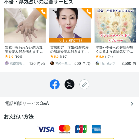
不倫・浮気占いの定番サービス
今すぐ相談可能
霊感◇報われない恋の真
霊感鑑定 浮気/複雑恋愛
浮気や不倫への興味が無
実を読み解き伝えます 苦
の深層を読み解きます 出
くなるよう遠隔気功で促
しくても離れられないそ
口の見えない恋愛に霊感
します インナーチャイル
5.0
(304)
5.0
(180)
5.0
(174)
の想い、霊感で読み解き
で突破口を開きます作戦
ドの癒しと成長で浮気や
120
500
3,500
ます。
しましょう
不倫の根源へアプローチ
恋愛霊視占い師 あい
琴尚千星ことなおチセイ
Hanako♡
円
/分
円
/分
円
電話相談サービスQ&A
お支払い方法