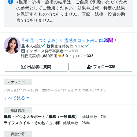
※鑑定・祈祷・施術の結果は、ご自身で判断いただくため
の参考としてご活用ください。効果や成就、特定の結果
を保証するものではありません。医療・法律・投資の助
言ではありません。
月夜見（つくよみ）☾霊感タロット占い師
本人確認
機密保持契約(NDA)
インボイス発行事業者
未登録
総販売実績
1,889
評価
5.0
フォロワー
335
出品者に質問
フォロー
335
スケジュール
すべて見る
経験職種
事務・ビジネスサポート / 事務（一般事務）
経験年数 : 7年
ライフスタイル・その他 / 占い師
経験年数 : 26年
得意分野