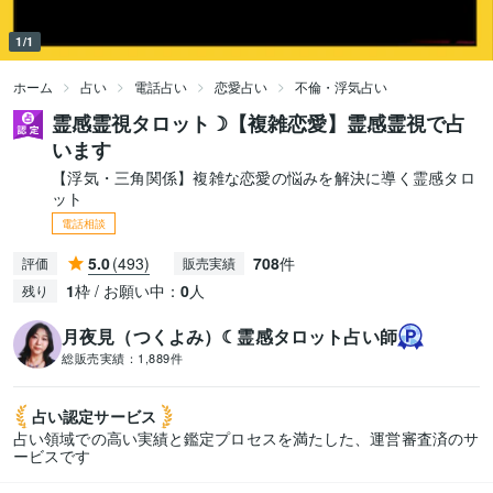
1/1
ホーム
占い
電話占い
恋愛占い
不倫・浮気占い
霊感霊視タロット☽【複雑恋愛】霊感霊視で占
います
【浮気・三角関係】複雑な恋愛の悩みを解決に導く霊感タロ
ット
電話相談
5.0
(493)
708
件
評価
販売実績
1
枠 / お願い中：
0
人
残り
月夜見（つくよみ）☾霊感タロット占い師
総販売実績：
1,889件
占い認定
サービス
占い領域での高い実績と鑑定プロセスを満たした、運営審査済のサ
ービスです