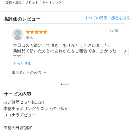
霊視・透視
タロット
チャネリング
すべての評価・感想をみる
高評価のレビュー
1ヶ月前
匿名
本日は久々鑑定して頂き、ありがとうございました。
前回見て頂いた方とのあれからをご報告でき、よかった
です。
自分なりの落...
もっと見る
出品者からの返信
サービス内容
占い師歴２５年以上の

本物チャネリングタロット占い師が

ココナラデビュー！！

伊勢の外宮別宮
