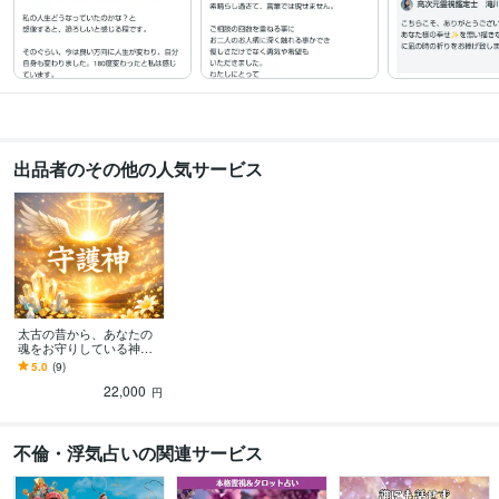
得意分野
占い
高次元霊視鑑定致します。
霊力覚醒
不倫
浮気
結婚
離婚
セックスレス
同性愛
DV
片思い
ママ友
子育て
語学力
英語
日常会話レベル
出品者のその他の人気サービス
太古の昔から、あなたの
魂をお守りしている神様
視ます 魂が何度輪廻転生
5.0
(9)
を繰り返しても、あなた
22,000
を守る神様は変わらない
円
不倫・浮気占いの関連サービス