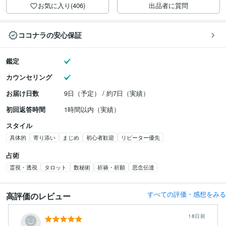
お気に入り(406)
出品者に質問
ココナラの安心保証
鑑定
カウンセリング
お届け日数
9日（予定） / 約7日（実績）
初回返答時間
1時間以内（実績）
スタイル
具体的
寄り添い
まじめ
初心者歓迎
リピーター優先
占術
霊視・透視
タロット
数秘術
祈祷・祈願
思念伝達
すべての評価・感想をみる
高評価のレビュー
18日前