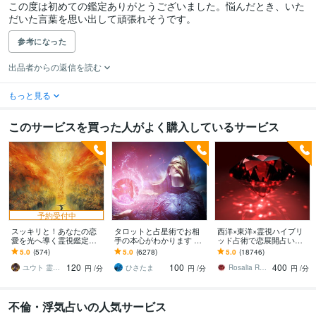
この度は初めての鑑定ありがとうございました。悩んだとき、いた
だいた言葉を思い出して頑張れそうです。
参考になった
出品者からの返信を読む
もっと見る
このサービスを買った人がよく購入しているサービス
予約受付中
スッキリと！あなたの恋
タロットと占星術でお相
西洋×東洋×霊視ハイブリ
愛を光へ導く霊視鑑定し
手の本心がわかります 貴
ッド占術で恋展開占いま
ます 癒しのヒーリングサ
方の宿命と運命を知って
す 恋の現状・進展❤️お相
5.0
(574)
5.0
(6278)
5.0
(18746)
ポート＆複数占術により
愛と成功を引き寄せませ
手の本心に迫ります
120
100
400
前向きで幸せな未来へ
んか？
ユウト 霊感タロット占い師
ひさたま
Rosalia Rubino
円
/分
円
/分
円
/分
不倫・浮気占いの人気サービス