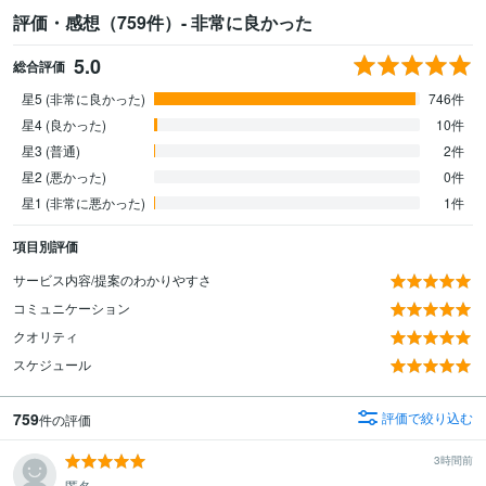
評価・感想（759件）- 非常に良かった
5.0
総合評価
星5 (非常に良かった)
746件
星4 (良かった)
10件
星3 (普通)
2件
星2 (悪かった)
0件
星1 (非常に悪かった)
1件
項目別評価
サービス内容/提案のわかりやすさ
コミュニケーション
クオリティ
スケジュール
759
評価で絞り込む
件の評価
3時間前
匿名