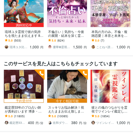
満枠対応中
琉球ユタ霊視で彼の気持
不倫占い｜気持ち・今後
本気の方のみ。不倫・複
ちを視たまま伝えます 8/3
の展開・結末を深く霊視
雑恋愛｜本音と未来を占
1まで3,000円→1,000円で
します 占うだけでなく、
います 不倫、W不倫、誰
5.0
(503)
5.0
(624)
5.0
(7)
真の幸せへ導く
具体的な行動アドバイス
にも言えない恋に悩んで
1,000
1,500
1,000
まで丁寧にお伝えします
いる、本気の方限定。
琉球ユタ比嘉にらい
優華✿霊視で導く癒やしの恋占い師
ことね✧誰にも言えない悩み｜霊視タロット
円
円
円
このサービスを見た人はこちらもチェックしています
予約受付中
今すぐ相談可能
鑑定歴33年のプロ占い師
スッキリお悩み解決！視
彼との魂のつながりを霊
が真剣占います 博多・廓
えたままお伝え致します
視でツインレイ鑑定しま
屋の純血統占い祈願師
恋愛、結婚、人間関係、
す 気になる彼とつながる
5.0
(11805)
5.0
(10085)
5.0
(1854)
雷鳥
仕事、人生、ペットの気
ことができるのか鑑定し
400
380
1,000
持ち等◎祈願付き
ます
鑑定歴33年のプロ占い師 雷鳥
佐和ダウジング＆スピリットメンター
ツインレイ縁結び専門鑑定士✢神結シオン✢
円
/分
円
/分
円