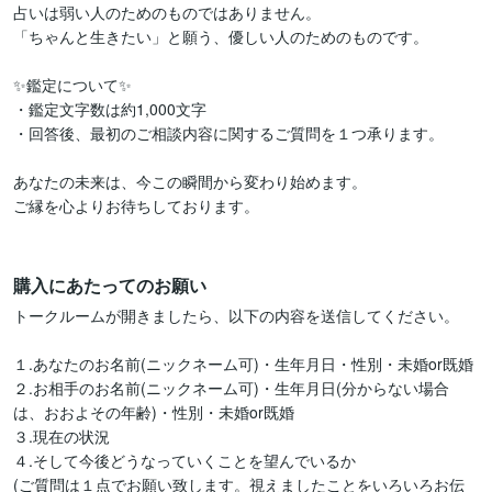
占いは弱い人のためのものではありません。

「ちゃんと生きたい」と願う、優しい人のためのものです。

✨鑑定について✨

・鑑定文字数は約1,000文字

・回答後、最初のご相談内容に関するご質問を１つ承ります。

あなたの未来は、今この瞬間から変わり始めます。

ご縁を心よりお待ちしております。

購入にあたってのお願い
トークルームが開きましたら、以下の内容を送信してください。

１.あなたのお名前(ニックネーム可)・生年月日・性別・未婚or既婚

２.お相手のお名前(ニックネーム可)・生年月日(分からない場合
は、おおよその年齢)・性別・未婚or既婚

３.現在の状況

４.そして今後どうなっていくことを望んでいるか

(ご質問は１点でお願い致します。視えましたことをいろいろお伝