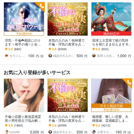
予約受付中
満枠対応中
浮気・不倫☘️相談にのり
本気の人のみ！他神通で
琉球ユタ霊視で彼の気持
ます ✨相手の魂✨と会話
不倫・浮気の真実を占い
ちを視たまま伝えます 8/3
をしてあなたにお伝えし
ます 不倫・W不倫・浮気
1まで3,000円→1,000円で
5.0
(680)
4.9
(2059)
5.0
(503)
ます⭐️
など複雑恋愛の専門家に
真の幸せへ導く
100
500
1,000
よる究極霊視鑑定
せろ☆しあり
縁起＠大人の恋愛占い師
琉球ユタ比嘉にらい
円
/分
円
円
お気に入り登録が多いサービス
今すぐ相談可能
予約受付中
不倫☆恋愛☆最強霊感霊
本気の人のみ！他神通で
複雑愛、難しい恋愛、夫
視☆男性視点で悩み解決
不倫・浮気の真実を占い
婦復縁、霊感鑑定します
します 彼のホントの気持
ます 不倫・W不倫・浮気
鑑定中に癒しの声で波動
4.9
(1865)
4.9
(2059)
5.0
(4212)
を霊視で読解き あなた
など複雑恋愛の専門家に
を整え、変化と成就をサ
3,000
500
160
のモヤモヤを解決します
よる究極霊視鑑定
ポートします
cocode
縁起＠大人の恋愛占い師
心理タロット 愛乃巫奏（アムールのぶえ）
円
円
円
/分