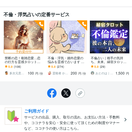
不倫・浮気占いの定番サービス
予約受付中
禁断の恋！複雑恋愛…恋
不倫・浮気・婚外恋愛の
不倫占い｜相手の気持
の行方を霊感タロットで
悩みを霊感で占います 誰
ち、未来。縁宿タロット
視ます パートナーがいる
にも言えない恋愛のお悩
で視ます 12h以内✨あなた
5.0
(108)
5.0
(274)
5.0
(29)
のに抑えられない恋！ざ
みを一人で抱え込まずに
の不安に寄り添い、アド
100
200
1,500
わざわもやもやを解消
ご相談ください
バイスをお伝えします
多次元意識覚醒ガイド⭐︎珠緒（たまお）
霊能者 かなえ夢 ✨️人間パワースポット
おとのは｜縁宿恋占い師
円
/分
円
/分
円
ご利用ガイド
サービスの出品、購入、取引の流れ、お支払い方法・手数料
や、ココナラを安心・安全に使って頂くための制度やマナー
など、ココナラの使い方はこちら。