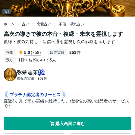
1/1
ホーム
占い
恋愛占い
不倫・浮気占い
高次の導きで彼の本音・復縁・未来を霊視します
復縁・彼の気持ち・音信不通を霊視し次の戦略を示します
5.0
(759)
853
件
評価
販売実績
1
枠 / お願い中：
5
人
残り
弥栄 志茉
総販売実績：
902件
プラチナ認定者の
サービス
直近3ヶ月で高い実績を維持した、信頼性の高い出品者のサービス
です
購入画面に進む