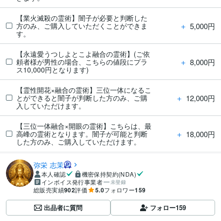
【業火滅殺の霊術】闇子が必要と判断した
＋
5,000円
方のみ、ご購入していただくことができま
す。
【永遠愛うつしよとこよ融合の霊術】(ご依
＋
8,000円
頼者様が男性の場合、こちらの値段にプラ
ス10,000円となります)
【霊性開花×融合の霊術】三位一体になるこ
＋
12,000円
とができると闇子が判断した方のみ、ご購
入していただけます。
【三位一体融合×開眼の霊術】こちらは、最
＋
18,000円
高峰の霊術となります。闇子が可能と判断
した方のみ、ご購入していただけます。
弥栄 志茉
本人確認
機密保持契約(NDA)
インボイス発行事業者
未登録
総販売実績
902
評価
5.0
フォロワー
159
出品者に質問
フォロー
159