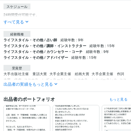
スケジュール
すべて見る
経験職種
ライフスタイル・その他 / 占い師
経験年数 : 9年
ライフスタイル・その他 / 講師・インストラクター
経験年数 : 15年
ライフスタイル・その他 / カウンセラー・コーチ
経験年数 : 9年
ライフスタイル・その他 / アドバイザー
経験年数 : 15年
受賞歴
大手出版社主催　童話大賞
大手企業主催　絵画大賞
大手企業主催　作詞
大賞　佳作
ココナラ　レギュラーランク
ココナラ　シルバーランク
ココ
出品者の実績をもっと見る
ナラ　ゴールドランク
ココナラ　プラチナランク
資格・検定
出品者のポートフォリオ
もっと見る
実用英語技能検定2級
取得年 : 2014年
国際秘書検定（CBS）
取得年 : 2010年
その他ツール
世界遺産霊山案内士:10年
プロ占い師・高次元霊視鑑定士:9年