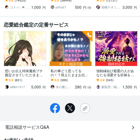
5.0
(14525)
5.0
(38449)
5.0
(12137)
愛・夫婦問題…お悩みに
況、対象者との対話、祈
★希望者のみ一部カード
1,000
500
3,000
優しく寄り添います♡
念
開示サービスあり
コトハ ⸜❤︎⸝ 新サービス提供開始✨️
prince7
高峰ナオミ タロット占い師
円
円
/分
円
恋愛総合鑑定の定番サービス
今すぐ相談可能
満枠対応中
想いお伝え特殊魔術プチ
私の事どう思ってる
強制縁結び最愛の人があ
鑑定させていただきます
の！？視えたままお伝え
なたを溺愛する祈祷を行
特殊魔術メインプチ鑑
します 潜在意識・魂の声
います 最愛の人に追われ
5.0
(831)
5.0
(389)
4.9
(345)
定、特殊魔術メインご希
を読み解き、お相手の本
たい方のみ。片想い•相手
5,000
280
1,500
望の方にお勧めです
音を明かします
の気持ちを知りたい方
akiko1017
水の癒し手 魂の救済 Aqua Ray
紫龍杏◇秘伝の縁結び祈祷師
円
円
/分
円
電話相談サービスQ&A