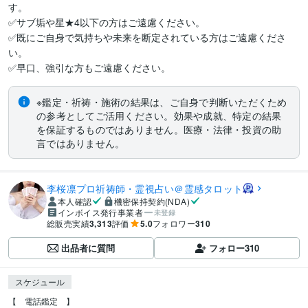
す。

✅サブ垢や星★4以下の方はご遠慮ください。

✅既にご自身で気持ちや未来を断定されている方はご遠慮くださ
い。

※鑑定・祈祷・施術の結果は、ご自身で判断いただくため
の参考としてご活用ください。効果や成就、特定の結果
を保証するものではありません。医療・法律・投資の助
言ではありません。
李桜凛プロ祈祷師・霊視占い＠霊感タロット
本人確認
機密保持契約(NDA)
インボイス発行事業者
未登録
総販売実績
3,313
評価
5.0
フォロワー
310
出品者に質問
フォロー
310
スケジュール
【　電話鑑定　】
