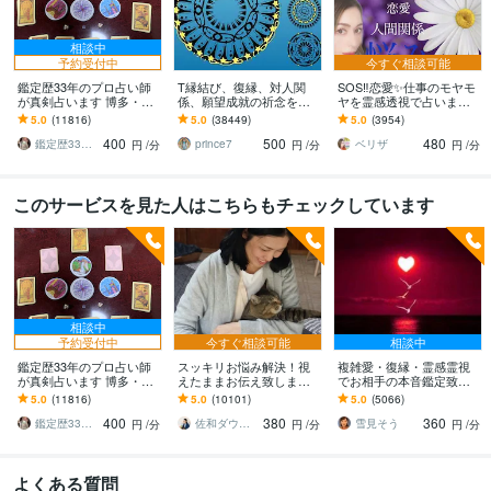
相談中
予約受付中
今すぐ相談可能
鑑定歴33年のプロ占い師
T縁結び、復縁、対人関
SOS‼️恋愛✨仕事のモヤモ
が真剣占います 博多・廓
係、願望成就の祈念を承
ヤを霊感透視で占います
屋の純血統占い祈願師
ります 対象者の思いと状
近未来✨流れを変えたい時
5.0
(11816)
5.0
(38449)
5.0
(3954)
雷鳥
況、対象者との対話、祈
✨人生の転機にご相談くだ
400
500
480
念
さい✨
鑑定歴33年のプロ占い師 雷鳥
prince7
ベリザ
円
/分
円
/分
円
/分
このサービスを見た人はこちらもチェックしています
相談中
予約受付中
今すぐ相談可能
相談中
鑑定歴33年のプロ占い師
スッキリお悩み解決！視
複雑愛・復縁・霊感霊視
が真剣占います 博多・廓
えたままお伝え致します
でお相手の本音鑑定致し
屋の純血統占い祈願師
恋愛、結婚、人間関係、
ます 降りて来た言葉をそ
5.0
(11816)
5.0
(10101)
5.0
(5066)
雷鳥
仕事、人生、ペットの気
のままお伝えします。
400
380
360
持ち等◎祈願付き
鑑定歴33年のプロ占い師 雷鳥
佐和ダウジング＆スピリットメンター
雪見そう
円
/分
円
/分
円
/分
よくある質問