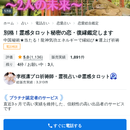
1/10
ホーム
占い
電話占い
恋愛占い
恋愛総合鑑定
別格！霊感タロット秘密の恋・復縁鑑定します
中国秘術★当たる！龍神気功エネルギーで縁結び★運上げ祈祷
電話相談
5.0
(1,136)
1,891
件
評価
販売実績
4
枠 / お願い中：
3
人
残り
李桜凛プロ祈祷師・霊視占い＠霊感タロット
総販売実績：
3,313件
プラチナ認定者の
サービス
直近3ヶ月で高い実績を維持した、信頼性の高い出品者のサービス
です
すぐに電話する