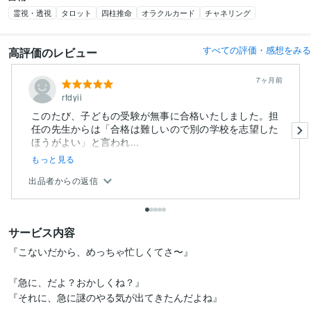
霊視・透視
タロット
四柱推命
オラクルカード
チャネリング
すべての評価・感想をみる
高評価のレビュー
7ヶ月前
rfdyii
このたび、子どもの受験が無事に合格いたしました。担
任の先生からは「合格は難しいので別の学校を志望した
ほうがよい」と言われ...
もっと見る
出品者からの返信
サービス内容
『こないだから、めっちゃ忙しくてさ〜』

『急に、だよ？おかしくね？』

『それに、急に謎のやる気が出てきたんだよね』
