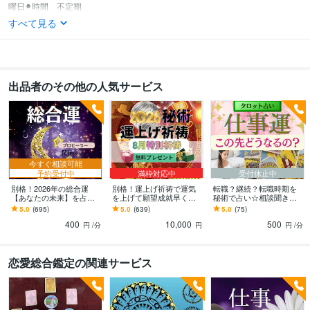
曜日⚫︎時間　不定期
すべて見る
出品者のその他の人気サービス
今すぐ相談可能
予約受付中
満枠対応中
受付休止中
別格！2026年の総合運
別格！運上げ祈祷で運気
転職？継続？転職時期を
【あなたの未来】を占い
を上げて願望成就早くし
秘術で占い☆相談聞きま
ます 未来を早く知りたい
ます 金運・復縁・仕事・
す 霊感タロット☆今の仕
5.0
(695)
5.0
(639)
5.0
(75)
☆中国秘術！運上げ祈祷
人間関係縁結び祈祷！願
事を続ける？希望の仕事
400
10,000
500
♡
望・恋愛成就祈祷！
や適性も☆
円
/分
円
円
/分
恋愛総合鑑定の関連サービス