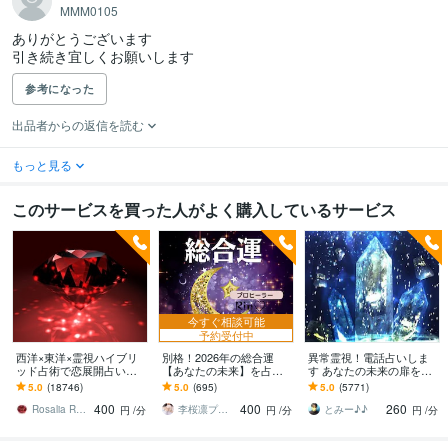
MMM0105
ありがとうございます

引き続き宜しくお願いします
参考になった
出品者からの返信を読む
もっと見る
このサービスを買った人がよく購入しているサービス
今すぐ相談可能
予約受付中
西洋×東洋×霊視ハイブリ
別格！2026年の総合運
異常霊視！電話占いしま
ッド占術で恋展開占いま
【あなたの未来】を占い
す あなたの未来の扉を開
す 恋の現状・進展❤️お相
ます 未来を早く知りたい
けます(^^)
5.0
(18746)
5.0
(695)
5.0
(5771)
手の本心に迫ります
☆中国秘術！運上げ祈祷
400
400
260
♡
Rosalia Rubino
李桜凛プロ祈祷師・霊視占い＠霊感タロット
とみー♪♪
円
/分
円
/分
円
/分