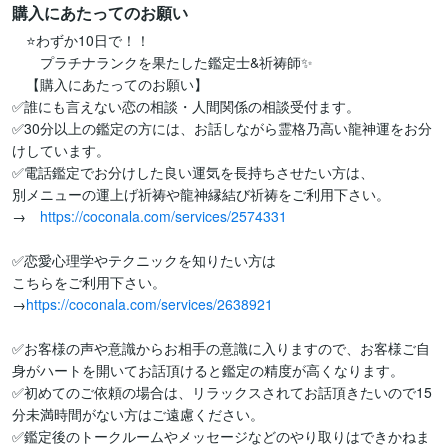
購入にあたってのお願い
　⭐️わずか10日で！！

　　プラチナランクを果たした鑑定士&祈祷師✨　

　【購入にあたってのお願い】　

✅誰にも言えない恋の相談・人間関係の相談受付ます。

✅30分以上の鑑定の方には、お話しながら霊格乃高い龍神運をお分
けしています。

✅電話鑑定でお分けした良い運気を長持ちさせたい方は、

別メニューの運上げ祈祷や龍神縁結び祈祷をご利用下さい。

→　
https://coconala.com/services/2574331
✅恋愛心理学やテクニックを知りたい方は

こちらをご利用下さい。

→
https://coconala.com/services/2638921
✅お客様の声や意識からお相手の意識に入りますので、お客様ご自
身がハートを開いてお話頂けると鑑定の精度が高くなります。

✅初めてのご依頼の場合は、リラックスされてお話頂きたいので15
分未満時間がない方はご遠慮ください。

✅鑑定後のトークルームやメッセージなどのやり取りはできかねま