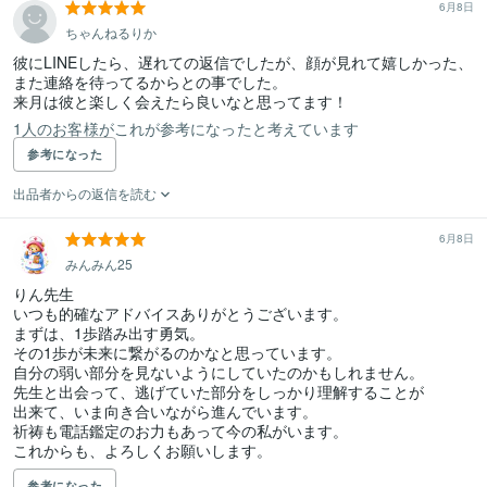
6月8日
ちゃんねるりか
彼にLINEしたら、遅れての返信でしたが、顔が見れて嬉しかった、
また連絡を待ってるからとの事でした。

来月は彼と楽しく会えたら良いなと思ってます！
1人のお客様がこれが参考になったと考えています
参考になった
出品者からの返信を読む
6月8日
みんみん25
りん先生

いつも的確なアドバイスありがとうございます。

まずは、1歩踏み出す勇気。

その1歩が未来に繋がるのかなと思っています。

自分の弱い部分を見ないようにしていたのかもしれません。

先生と出会って、逃げていた部分をしっかり理解することが

出来て、いま向き合いながら進んでいます。

祈祷も電話鑑定のお力もあって今の私がいます。

参考になった