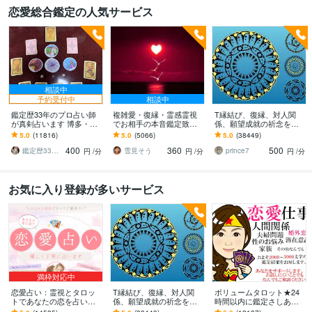
恋愛総合鑑定の人気サービス
相談中
予約受付中
相談中
鑑定歴33年のプロ占い師
複雑愛・復縁・霊感霊視
T縁結び、復縁、対人関
が真剣占います 博多・廓
でお相手の本音鑑定致し
係、願望成就の祈念を承
屋の純血統占い祈願師
ます 降りて来た言葉をそ
ります 対象者の思いと状
5.0
(11816)
5.0
(5066)
5.0
(38449)
雷鳥
のままお伝えします。
況、対象者との対話、祈
400
360
500
念
鑑定歴33年のプロ占い師 雷鳥
雪見そう
prince7
円
/分
円
/分
円
/分
お気に入り登録が多いサービス
満枠対応中
恋愛占い：霊視とタロッ
T縁結び、復縁、対人関
ボリュームタロット★24
トであなたの恋を占いま
係、願望成就の祈念を承
時間以内に鑑定さしあげ
す 復縁・片想い・複雑
ります 対象者の思いと状
ます 3000文字以上の鑑定