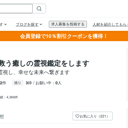
会員登録で10％割引クーポンを獲得！
救う癒しの霊視鑑定をします
霊視し、幸せな未来へ繋ぎます
2
件
3
枠 / お願い中：
0
人
残り
績：
4,266件
想
お気に入り（221）