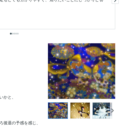
質
びれる感覚が体の上まで上がってくるよう...
効.
も
いかと、

ろ後退の予感を感じ、
