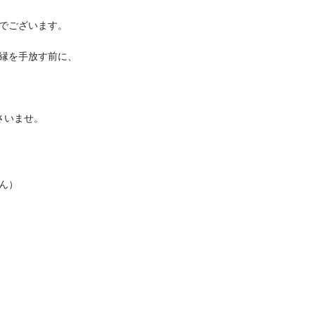
でございます。

縁を手放す前に、

さいませ。
）
