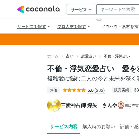
ホーム
占い
恋愛占い
不倫・浮気占い
不倫・浮気恋愛占い 愛を
複雑愛に悩む二人の今と未来を深く
33
5.0
(282)
販売実績
評価
三愛神占師 燦矢 さんや
総販売実
サービス内容
購入時のお願い
評価・感