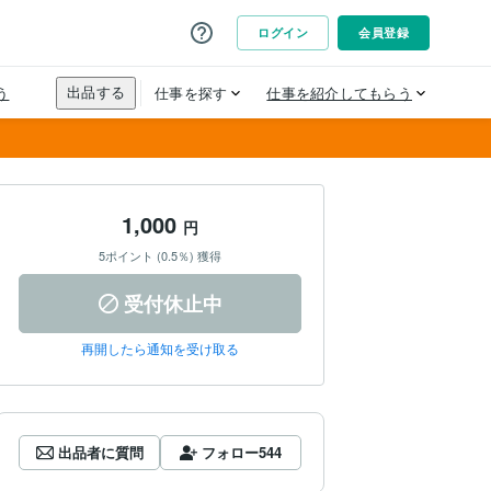
1,000
円
5ポイント (0.5％) 獲得
受付休止中
再開したら通知を受け取る
出品者に質問
フォロー
544