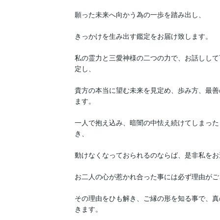
願った未来へ向かう為の一歩を踏み出し、

きっかけを生み出す鑑定をお届け致します。

私の霊力と三愛神様の二つの力で、お話しして
定し、

貴方の本当に望む未来を見定め、歩み方、最善
ます。

一人で抱え込み、暗闇の中怯え続けてしまった
き、

動けなくなっておられるのならば、是非私をお
お二人の心が惹かれ合った事には必ず理由がご
その理由をひも解き、ご縁の形を知る事で、真
きます。
