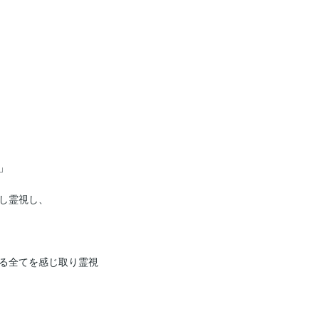


し霊視し、

る全てを感じ取り霊視