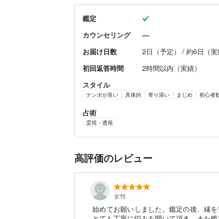
鑑定
カウンセリング
お届け日数
2日（予定） / 約6日（
初回返答時間
2時間以内（実績）
スタイル
テンポが良い
具体的
寄り添い
まじめ
初心者
占術
霊視・透視
高評価のレビュー
女性
始めてお願いしました。鑑定の後、縁を
とても丁寧に悩みを聞いて頂き、また鑑