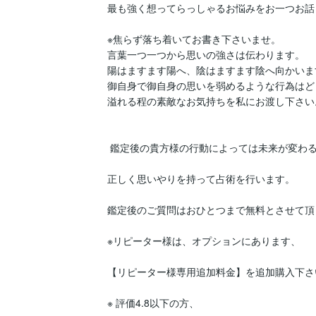
最も強く想ってらっしゃるお悩みをお一つお話
※焦らず落ち着いてお書き下さいませ。

言葉一つ一つから思いの強さは伝わります。

陽はますます陽へ、陰はますます陰へ向かいます
御自身で御自身の思いを弱めるような行為はど
溢れる程の素敵なお気持ちを私にお渡し下さい。
 鑑定後の貴方様の行動によっては未来が変わる事も起こりうること十分ご理解ください。

正しく思いやりを持って占術を行います。

鑑定後のご質問はおひとつまで無料とさせて頂
※リピーター様は、オプションにあります、

【リピーター様専用追加料金】を追加購入下さ
※ 評価4.8以下の方、
