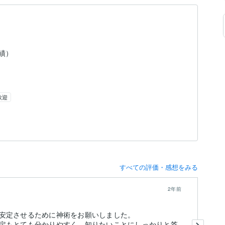
実績）
歓迎
すべての評価・感想をみる
2年前
安定させるために神術をお願いしました。
最
定もとても分かりやすく、知りたいことにしっかりと答
い