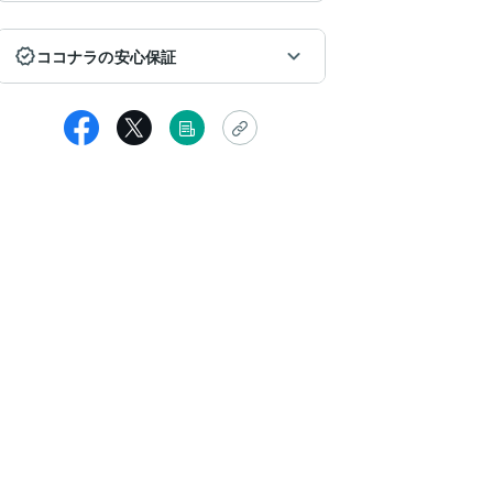
ココナラの安心保証
匿名
初に連絡をいただいたときからとてもあたたかかったです。鑑定文は
つつ、とても膨大なもので、とても満足しました！ですので、追加で