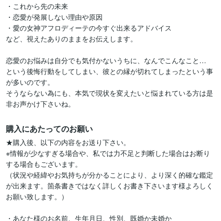
・これから先の未来

・恋愛が発展しない理由や原因

・愛の女神アフロディーテの今すぐ出来るアドバイス

など、視えたありのままをお伝えします。

恋愛のお悩みは自分でも気付かないうちに、なんでこんなこと…

という後悔行動をしてしまい、彼との縁が切れてしまったという事
が多いのです。

そうならない為にも、本気で現状を変えたいと悩まれている方は是
非お声かけ下さいね。
購入にあたってのお願い
★購入後、以下の内容をお送り下さい。

※情報が少なすぎる場合や、私では力不足と判断した場合はお断り
する場合もございます。

（状況や経緯やお気持ちが分かることにより、より深く的確な鑑定
が出来ます。箇条書きではなく詳しくお書き下さいます様よろしく
お願い致します。）

・あなた様のお名前、生年月日、性別、既婚か未婚か
