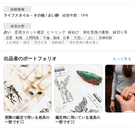
経験職種
ライフスタイル・その他 / 占い師
経験年数 : 19年
得意分野
占い
霊視タロット鑑定
ヒーリング
縁結び、潜在意識の書換、縁切り等
恋愛 転職 人間関係
不倫 復縁 仕事
片思い
占い
祈祷祈願
人生相談
婚活
思念伝達
波動修正
潜在意識の書き換え
出品者のポートフォリオ
もっと見る
実際の鑑定で用いる術具の
鑑定時に用いている道具の
一部です❁⃘
一部です❁⃘