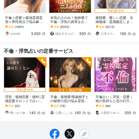
予約受付中
不倫☆恋愛☆最強霊感霊
本気の人のみ！他神通で
複雑愛、難しい恋愛、夫
視☆男性視点で悩み解決
不倫・浮気の真実を占い
婦復縁、霊感鑑定します
します 彼のホントの気持
ます 不倫・W不倫・浮気
鑑定中に癒しの声で波動
4.9
(1865)
4.9
(2053)
5.0
(4212)
を霊視で読解き あなた
など複雑恋愛の専門家に
を整え、変化と成就をサ
3,000
500
160
のモヤモヤを解決します
よる究極霊視鑑定
ポートします
cocode
縁起＠大人の恋愛占い師
心理タロット 愛乃巫奏（アムールのぶえ）
円
円
円
/分
不倫・浮気占いの定番サービス
予約受付中
今すぐ相談可能
浮気・複雑恋愛・婚外│霊
不倫・複雑愛/既婚相手と
不倫占い｜浮気・恋愛｜
感恋愛タロットで占いま
の秘密の恋の悩み霊視し
彼の気持ちと恋の行方を
す 訳あり恋愛【彼の心や
ます この恋どうなる？続
視ます 頭ではわかってい
5.0
(22)
5.0
(79)
5.0
(96)
気持ち]上司部下・師匠と
けるべき？本心を読み解
る。でも止まれない。ど
140
160
500
弟子・年の差恋愛
決の糸口を見つけます
うしていいかわからない
櫻いおり✿心と未来を紡ぐナビゲーター
心愛⟡ここあ
心愛師 Lav−Laka
円
/分
円
/分
円