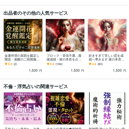
出品者のその他の人気サービス
金運停滞の原因を鑑定し
ブロック・音信不通…復
好きすぎて苦しい恋を成
開花・覚醒の二段階施術
縁成就・彼の本音を占い
就へ導きます 彼の本音・
します 入っても出ていく
ます 彼があなたをどう思
進展の可能性・今すべき
5.0
(2)
5.0
(196)
4.9
(83)
お金の流れを、受け取
っているのか、本気度を
一手まで詳細鑑定します♦
1,500
1,500
1,500
り・守り・増やす力へ
霊視タロットで視ます
円
円
円
不倫・浮気占いの関連サービス
不倫占い｜気持ち・今後
今すぐ結果送信◆複雑恋
複雑愛•誰にも言えない恋•