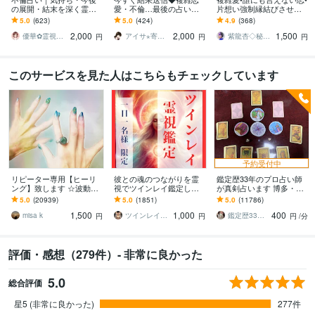
の展開・結末を深く霊視
愛・不倫…最後の占いに
片想い強制縁結びさせま
します 占うだけでなく、
します 彼の本音、未来◆
す 恋愛のブロック解除•魔
5.0
(623)
5.0
(424)
4.9
(368)
具体的な行動アドバイス
何が障害か◆奥様への本
術的な祈祷•複雑恋愛成
2,000
2,000
1,500
まで丁寧にお伝えします
音◆霊視タロット占い
就、相手の本音
優華✿霊視で導く癒やしの恋占い師
アイサ⋆寄り添い士
紫龍杏◇秘伝の縁結び祈祷師
円
円
円
このサービスを見た人はこちらもチェックしています
予約受付中
リピーター専用【ヒーリ
彼との魂のつながりを霊
鑑定歴33年のプロ占い師
ング】致します ☆波動を
視でツインレイ鑑定しま
が真剣占います 博多・廓
上げ、流れを良くします
す 気になる彼とつながる
屋の純血統占い祈願師
5.0
(20939)
5.0
(1851)
5.0
(11786)
☆
ことができるのか鑑定し
雷鳥
1,500
1,000
400
ます
misa k
ツインレイ縁結び専門鑑定士✢神結シオン✢
鑑定歴33年のプロ占い師 雷鳥
円
円
円
/分
評価・感想（279件）- 非常に良かった
5.0
総合評価
星5 (非常に良かった)
277件