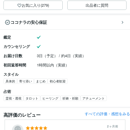
お気に入り(279)
出品者に質問
ココナラの安心保証
鑑定
カウンセリング
お届け日数
3日（予定） / 約4日（実績）
初回返答時間
1時間以内（実績）
スタイル
具体的
寄り添い
まじめ
初心者歓迎
占術
霊視・透視
タロット
ヒーリング
祈祷・祈願
アチューメント
すべての評価・感想をみる
高評価のレビュー
2ヶ月前