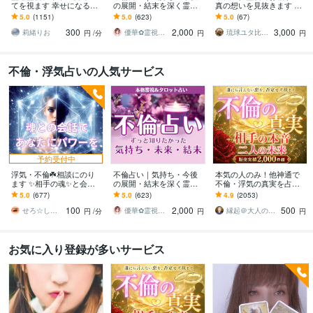
てを視ます 幸せになる方
の展開・結末を深く霊視
真の想いを見抜きます あ
法は必ずあります。
します 占うだけでなく、
なたの未来の鍵を開く至
5.0
(1151)
5.0
(623)
5.0
(67)
具体的な行動アドバイス
高の霊視
300
2,000
3,000
まで丁寧にお伝えします
莉緒りお
優華✿霊視で導く癒やしの恋占い師
琉球ユタ比嘉にらい
円
/分
円
円
不倫・浮気占いの人気サービス
予約受付中
浮気・不倫☘️相談にのり
不倫占い｜気持ち・今後
本気の人のみ！他神通で
ます ✨相手の魂✨と会話
の展開・結末を深く霊視
不倫・浮気の真実を占い
をしてあなたにお伝えし
します 占うだけでなく、
ます 不倫・W不倫・浮気
5.0
(677)
5.0
(623)
4.9
(2053)
ます⭐️
具体的な行動アドバイス
など複雑恋愛の専門家に
100
2,000
500
まで丁寧にお伝えします
よる究極霊視鑑定
せろ☆しあり
優華✿霊視で導く癒やしの恋占い師
縁起＠大人の恋愛占い師
円
/分
円
円
お気に入り登録が多いサービス