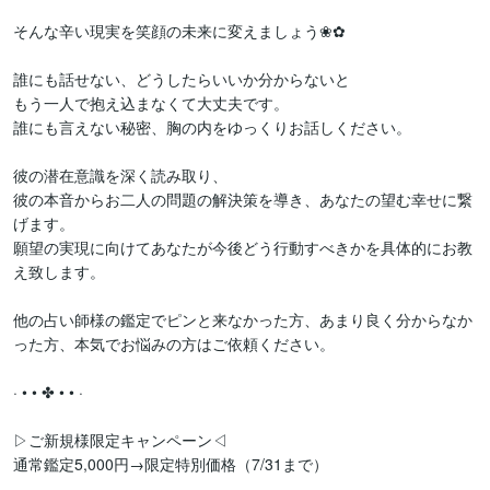
そんな辛い現実を笑顔の未来に変えましょう❀✿

誰にも話せない、どうしたらいいか分からないと

もう一人で抱え込まなくて大丈夫です。

誰にも言えない秘密、胸の内をゆっくりお話しください。

彼の潜在意識を深く読み取り、

彼の本音からお二人の問題の解決策を導き、あなたの望む幸せに繋
げます。

願望の実現に向けてあなたが今後どう行動すべきかを具体的にお教
え致します。

他の占い師様の鑑定でピンと来なかった方、あまり良く分からなか
った方、本気でお悩みの方はご依頼ください。

· • • ✤ • • ·

▷ご新規様限定キャンペーン◁

通常鑑定5,000円→限定特別価格（7/31まで）
