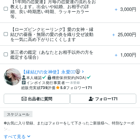
【1年間の恋愛運】月毎の恋愛運の流れをお
教えします。出会いや結婚、お相手の詳
＋
3,000円
細、良い時期悪い時期、ラッキーカラー
等。
【ローズピンクヒーリング】愛の女神・縁
＋
25,000円
結びの薔薇・無限の愛の炎を織り交ぜ波動
を一気に高め下がりにくくします
第三者の鑑定（あなたとお相手以外の方を
＋
1,000円
鑑定する場合）
【縁結びの女神使】永愛❁⃘
本人確認
機密保持契約(NDA)
インボイス発行事業者
未登録
総販売実績
739
評価
5.0
フォロワー
171
出品者に質問
フォロー
171
スケジュール
❁お気に入り登録、またはフォローをして下さったご新規様へ、特別なクーポ
ン...
すべて見る