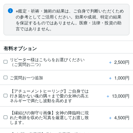
※鑑定・祈祷・施術の結果は、ご自身で判断いただくため
の参考としてご活用ください。効果や成就、特定の結果
を保証するものではありません。医療・法律・投資の助
言ではありません。
有料オプション
リピーター様はこちらをお選びください
＋
2,500円
（ご質問お二つ）
＋
1,000円
ご質問お一つ追加
【アチューメントヒーリング】ご自身では
＋
13,000円
行き届かない魂の隅々まで愛の女神の高エ
ネルギーで満たし波動を高めます
【縁結びの御守り画像】女神の降臨時に現
＋
4,500円
れた奇跡を収めた写真を厳選してお渡し致
します。