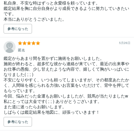
私自身、不安な時はずっと永愛様を頼っています。

鑑定結果を胸に自分自身がより成長できるように努力していきたい
です。

本当にありがとうございました。
参考になった
5月26日
匿名
鑑定からあまり間を置かずに施術をお願いしました。

施術が終わると、超多忙な彼から連絡が来ていて、最近の出来事や
お仕事の愚痴、少し甘えたような内容で、嬉しくて胸がいっぱいに
なりました( ; ; )

不安になりやすく、いつも頼ってしまいますが、その都度あたたか
く、人間味を感じられる力強いお言葉をいただけて、背中を押して
もらっています。

今回、悩みだった金運もお願いしましたが、競馬が当たりましたw 
私にとっては大金です( ; ; ) ありがとうございます。

また道に迷ったらお願いします。

しばらくは鑑定結果を地図に、頑張っていきます！
参考になった