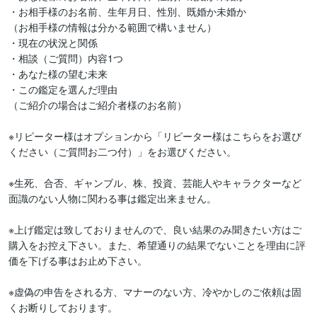
・お相手様のお名前、生年月日、性別、既婚か未婚か

（お相手様の情報は分かる範囲で構いません）

・現在の状況と関係

・相談（ご質問）内容1つ

・あなた様の望む未来

・この鑑定を選んだ理由

（ご紹介の場合はご紹介者様のお名前）

※リピーター様はオプションから「リピーター様はこちらをお選び
ください（ご質問お二つ付）」をお選びください。

※生死、合否、ギャンブル、株、投資、芸能人やキャラクターなど
面識のない人物に関わる事は鑑定出来ません。

※上げ鑑定は致しておりませんので、良い結果のみ聞きたい方はご
購入をお控え下さい。また、希望通りの結果でないことを理由に評
価を下げる事はお止め下さい。

※虚偽の申告をされる方、マナーのない方、冷やかしのご依頼は固