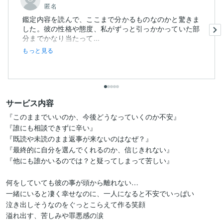
匿名
鑑定内容を読んで、ここまで分かるものなのかと驚きま
した。彼の性格や態度、私がずっと引っかかっていた部
分までかなり当たって...
もっと見る
サービス内容
『このままでいいのか、今後どうなっていくのか不安』

『誰にも相談できずに辛い』

『既読や未読のまま返事が来ないのはなぜ？』

『最終的に自分を選んでくれるのか、信じきれない』

『他にも誰かいるのでは？と疑ってしまって苦しい』

何をしていても彼の事が頭から離れない…

一緒にいると凄く幸せなのに、一人になると不安でいっぱい

泣き出しそうなのをぐっとこらえて作る笑顔

溢れ出す、苦しみや罪悪感の涙
