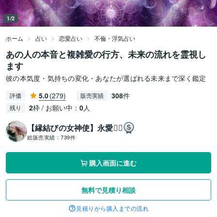
1/2
ホーム
占い
恋愛占い
不倫・浮気占い
あの人の本音と複雑愛の行方、未来の流れを霊視し
ます
彼の本気度・気持ちの変化・あなたが選ばれる未来まで深く鑑定
5.0
(279)
308
件
評価
販売実績
2
枠 / お願い中：
0
人
残り
【縁結びの女神使】永愛❁⃘
総販売実績：
739件
購入画面に進む
無料で見積り相談
見積りから購入までの流れ