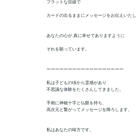
フラットな目線で

カードの出るままにメッセージをお伝えいたしま
あなたの心が 真に幸せでありますように

それを願っています。

ーーーーーーーーーーーーーーーーーー

私は子どもの頃から霊感があり

不思議な体験をたくさんしてきました。

手相に神秘十字と仏眼を持ち、

高次元と繋がってメッセージを降ろします。

私はあなたの味方です。
