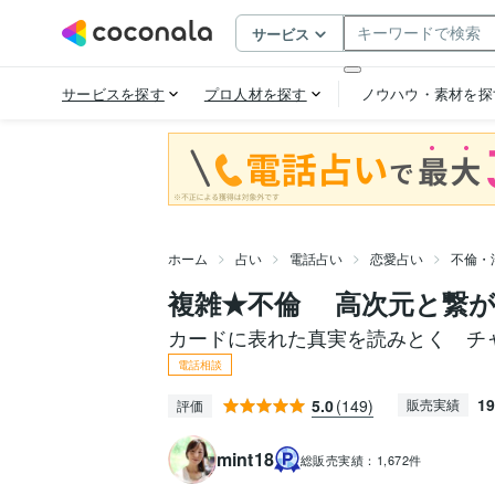
ホーム
占い
電話占い
恋愛占い
不倫・
複雑★不倫 高次元と繋が
カードに表れた真実を読みとく チ
電話相談
19
5.0
(149)
販売実績
評価
mint18
総販売実績：
1,672件