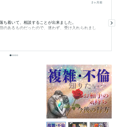
2ヶ月前
昨
落ち着いて、相談することが出来ました。
彼
信のあるものだったので、迷わず、受け入れられまし
て
ま
も
出