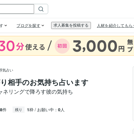
浮気占い
り相手のお気持ち占います
ャネリングで降ろす彼の気持ち
8
件
1
枠 / お願い中：
0
人
残り