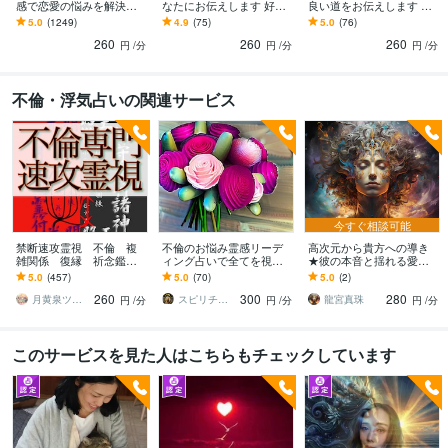
感で恋愛の悩みを解決し
なたにお伝えします 好き
良い道をお伝えします A
ます 今までに経験した事
な気持ちが伝えられない
とBどっちがいいの? 進む
5.0
(1249)
4.9
(75)
5.0
(76)
の無い【感動的】な鑑定
彼(〃▽〃)の気持ちを解説
べき？やめるべき？疑問
260
260
260
をぜひ体験して下さい
します。
に答えを
円
/分
円
/分
円
/分
不倫・浮気占いの関連サービス
今すぐ相談可能
禁断速攻霊視 不倫 複
不倫のお悩み霊感リーデ
高次元から貴方への導き
雑関係 復縁 祈念鑑定
ィング占いで全てを視通
★彼の本音と揺れる愛を
承ます お相手の深層心
します 綺麗事じゃないの
視ます 高次の存在からあ
5.0
(457)
5.0
(70)
5.0
(2)
理 お2人の前世と未来を
苦しいの！胸が張り裂け
なたを導く光を受取り愛
260
300
280
一瞬で紐解きます
そうで気持ち抑えれない
と光のガイドを伝えます
月黄泉ツキヨミ《禁断速攻霊視》
スピリチュアルカウンセラーすすむ
龍宮真珠
円
/分
円
/分
円
/分
このサービスを見た人はこちらもチェックしています