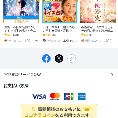
相談中
予約受付中
浮気・不倫☘️相談にのり
不倫・浮気★【相手の心
不倫鑑定｜彼の本音と今
ます ✨相手の魂✨と会話
の声】★霊聴・霊視で占
後の恋の行方を読み解き
をしてあなたにお伝えし
います 不倫・浮気☆彼の
ます 本気？遊び？都合の
5.0
(678)
5.0
(96)
5.0
(8)
ます⭐️
心の声を聴き取る★霊
いい相手にはなりたくな
100
320
1,000
感・霊視★初心者歓迎♡
いあなたへ
せろ☆しあり
伊勢あおい
阿弥（あや）｜浄化師
円
/分
円
/分
円
電話相談サービスQ&A
お支払い方法