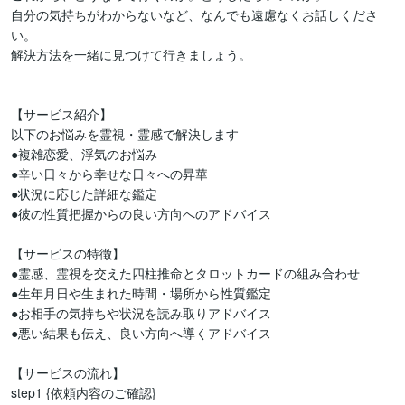
自分の気持ちがわからないなど、なんでも遠慮なくお話しくださ
い。

解決方法を一緒に見つけて行きましょう。

【サービス紹介】

以下のお悩みを霊視・霊感で解決します

●複雑恋愛、浮気のお悩み

●辛い日々から幸せな日々への昇華

●状況に応じた詳細な鑑定

●彼の性質把握からの良い方向へのアドバイス

【サービスの特徴】

●霊感、霊視を交えた四柱推命とタロットカードの組み合わせ

●生年月日や生まれた時間・場所から性質鑑定

●お相手の気持ちや状況を読み取りアドバイス

●悪い結果も伝え、良い方向へ導くアドバイス

【サービスの流れ】

step1 {依頼内容のご確認}
