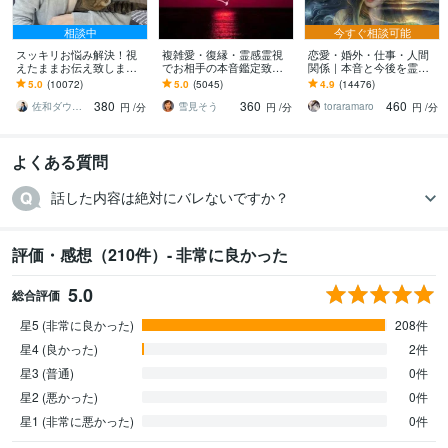
相談中
今すぐ相談可能
スッキリお悩み解決！視
複雑愛・復縁・霊感霊視
恋愛・婚外・仕事・人間
えたままお伝え致します
でお相手の本音鑑定致し
関係｜本音と今後を霊視
恋愛、結婚、人間関係、
ます 降りて来た言葉をそ
ます 現実重視の鑑定｜本
5.0
(10072)
5.0
(5045)
4.9
(14476)
仕事、人生、ペットの気
のままお伝えします。
質と今後の行動を具体的
380
360
460
持ち等◎祈願付き
にお伝えします
佐和ダウジング＆スピリットメンター
雪見そう
toraramaro
円
/分
円
/分
円
/分
よくある質問
話した内容は絶対にバレないですか？
評価・感想（210件）- 非常に良かった
5.0
総合評価
星5 (非常に良かった)
208件
星4 (良かった)
2件
星3 (普通)
0件
星2 (悪かった)
0件
星1 (非常に悪かった)
0件