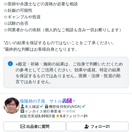
☆医師や弁護士などの資格が必要な相談

☆妊娠の可能性

☆ギャンブルや投資

☆試験の合否

☆同業者からの依頼（個人的なご相談も含み一切お断りします）

*占いの結果を保証するものではないことをご了承ください。

*最終的な判断はお客様自身となります。
※鑑定・祈祷・施術の結果は、ご自身で判断いただくため
の参考としてご活用ください。効果や成就、特定の結果
を保証するものではありません。医療・法律・投資の助
言ではありません。
陰陽師の子孫 サトル
本人確認
機密保持契約(NDA)
インボイス発行事業者
未登録
総販売実績
2,035
評価
5.0
フォロワー
21
出品者に質問
フォロー
21