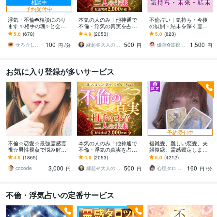
相談中
予約受付中
浮気・不倫☘️相談にのり
本気の人のみ！他神通で
不倫占い｜気持ち・今後
ます ✨相手の魂✨と会話
不倫・浮気の真実を占い
の展開・結末を深く霊視
をしてあなたにお伝えし
ます 不倫・W不倫・浮気
します 占うだけでなく、
5.0
(678)
4.9
(2053)
5.0
(623)
ます⭐️
など複雑恋愛の専門家に
具体的な行動アドバイス
100
500
1,500
よる究極霊視鑑定
まで丁寧にお伝えします
せろ☆しあり
縁起＠大人の恋愛占い師
優華✿霊視で導く癒やしの恋占い師
円
/分
円
円
お気に入り登録が多いサービス
予約受付中
不倫☆恋愛☆最強霊感霊
本気の人のみ！他神通で
複雑愛、難しい恋愛、夫
視☆男性視点で悩み解決
不倫・浮気の真実を占い
婦復縁、霊感鑑定します
します 彼のホントの気持
ます 不倫・W不倫・浮気
鑑定中に癒しの声で波動
4.9
(1865)
4.9
(2053)
5.0
(4212)
を霊視で読解き あなた
など複雑恋愛の専門家に
を整え、変化と成就をサ
3,000
500
160
のモヤモヤを解決します
よる究極霊視鑑定
ポートします
cocode
縁起＠大人の恋愛占い師
心理タロット 愛乃巫奏（アムールのぶえ）
円
円
円
/分
不倫・浮気占いの定番サービス