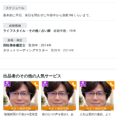
スケジュール
基本的に平日、休日を問わずに午前中から深夜1時くらいまで。
経験職種
ライフスタイル・その他 / 占い師
経験年数 : 15年
資格・検定
四柱推命鑑定士
取得年 : 2014年
タロットリーディングマスター
取得年 : 2014年
出品者のその他の人気サービス
今すぐ相談可能
今すぐ相談可能
今すぐ相談可能
陰陽師⌘の子孫が➗霊視霊
彼の心ෆの声を聴き∂、あ
人生は選択の連続。より