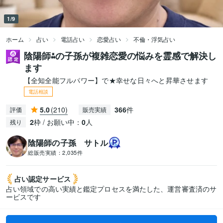
1/9
ホーム
占い
電話占い
恋愛占い
不倫・浮気占い
陰陽師⁂の子孫が複雑恋愛の悩みを霊感で解決し
ます
【全知全能フルパワー】で★幸せな日々へと昇華させます
電話相談
5.0
(210)
366
件
評価
販売実績
2
枠 / お願い中：
0
人
残り
陰陽師の子孫 サトル
総販売実績：
2,035件
占い認定
サービス
占い領域での高い実績と鑑定プロセスを満たした、運営審査済のサ
ービスです