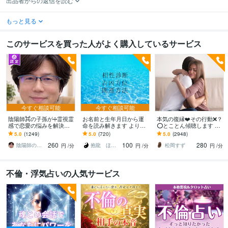
出品者からの返信を読む
もっと見る
このサービスを買った人がよく購入しているサービス
今すぐ相談可能
今すぐ相談可能
陰陽師⌘の子孫が➗霊視霊
お名前と生年月日から運
本気の復縁❤️その行動❌？
感で恋愛の悩みを解決し
命を読み解きます より良
⭕️とことん傾聴します プ
ます 今までに経験した事
い人生へとお導きするお
ロカウンセラーが⭐️全力で
5.0
(1249)
5.0
(720)
5.0
(2948)
の無い【感動的】な鑑定
手伝いをさせていただき
❤️最強☘アプローチしま
260
100
280
をぜひ体験して下さい
ます。
す
陰陽師の子孫 サトル
抱龍 ほうりゅう
松岡すず
円
/分
円
/分
円
/分
不倫・浮気占いの人気サービス