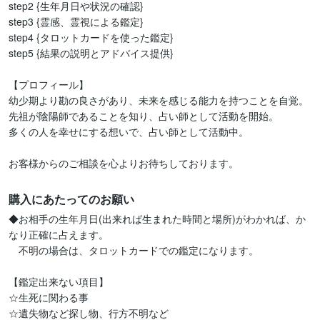
step2 {生年月日や状況の確認}

step3 {霊感、霊視による鑑定}

step4 {タロットカードを使った鑑定}

step5 {結果の説明とアドバイス提供}

【プロフィール】

幼少期より勘の良さがあり、未来を感じる能力を持つことを自覚。

先祖が陰陽師であることを知り、占い師として活動を開始。

多くの人を幸せにする想いで、占い師として活動中。

お客様からのご相談を心よりお待ちしております。
購入にあたってのお願い
◆お相手の生年月日(出来れば生まれた時間と場所)がわかれば、か
なり正確に占えます。

　不明の場合は、タロットカードでの鑑定になります。

【鑑定出来ない項目】

☆生死に関わる事

☆遺失物など探し物、行方不明など
