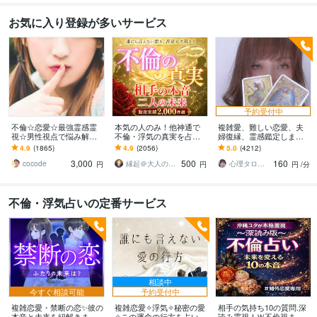
お気に入り登録が多いサービス
予約受付中
不倫☆恋愛☆最強霊感霊
本気の人のみ！他神通で
複雑愛、難しい恋愛、夫
視☆男性視点で悩み解決
不倫・浮気の真実を占い
婦復縁、霊感鑑定します
します 彼のホントの気持
ます 不倫・W不倫・浮気
鑑定中に癒しの声で波動
4.9
(1865)
4.9
(2056)
5.0
(4212)
を霊視で読解き あなた
など複雑恋愛の専門家に
を整え、変化と成就をサ
3,000
500
160
のモヤモヤを解決します
よる究極霊視鑑定
ポートします
cocode
縁起＠大人の恋愛占い師
心理タロット 愛乃巫奏（アムールのぶえ）
円
円
円
/分
不倫・浮気占いの定番サービス
相談中
今すぐ相談可能
予約受付中
複雑恋愛・禁断の恋✨彼の
複雑恋愛✧浮気✧秘密の愛
相手の気持ち10の質問.深
本音と未来を紐解きます
✧この運命の行方を占いま
読み霊視！Ｗ不倫視ます