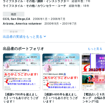
ライフスタイル・その他 / 講師・インストラクター
経験年数 : 7年
ライフスタイル・その他 / カウンセラー・コーチ
経験年数 : 18年
職歴
CCS, San Diego,CA
2006年1月 ~ 2006年7月
Arizona, America volunteer
2000年9月 ~ 2001年7月
受賞歴
出品者の実績をもっと見る
ココナラ認定占い師
kindle２冊目★人生が動き出す心のブレーキの外し方 
【Amazon】kindle初出版　４部門で１位獲得
24年6月25日 鑑定件数1000
件突破
【電話占い】9月最新ランキング★結婚ランキング １位
2023年6月
出品者のポートフォリオ
もっと見る
1日　B/S/Gを飛び越え プラチナランク昇格
Kindle　2冊目：amazonラン
キング４部門で１位
ココナラデビュー 
資格・検定
心理カウンセラー ベーシック
取得年 : 2010年
プログラミング言語・フレームワーク
HTML:7年
CSS:7年
ビジネス・クリエイティブツール
【感謝✨700件を超えまし
【感謝✨600件を超えまし
【電話占い】9月
WordPress:7年
Adobe Photoshop:7年
Adobe Premiere Pro:7年
た】いつもありがとうござ
た】いつもありがとうござ
キング お悩み
Adobe Illustrator:5年
Canva:2年
います！
います！
ンキング1位