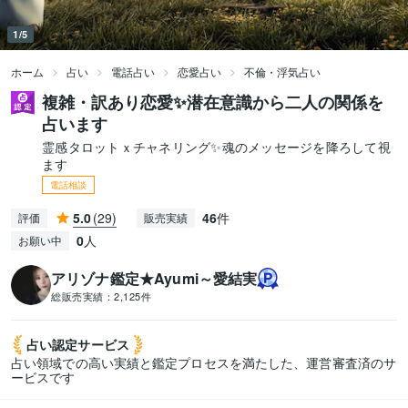
1/5
ホーム
占い
電話占い
恋愛占い
不倫・浮気占い
複雑・訳あり恋愛✨潜在意識から二人の関係を
占います
霊感タロットｘチャネリング✨魂のメッセージを降ろして視
ます
電話相談
5.0
(29)
46
件
評価
販売実績
0
人
お願い中
アリゾナ鑑定★Ayumi～愛結実
総販売実績：
2,125件
占い認定
サービス
占い領域での高い実績と鑑定プロセスを満たした、運営審査済のサ
ービスです