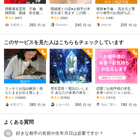
今すぐ相談可能
禁断速攻霊視 不倫 複
既婚者との恋♦️お相手の本
複雑★不倫 高次元と繋
雑関係 復縁 祈念鑑定
音を深く視ます この関係
がり相手のお気持ち占い
承ます お相手の深層心
の行方と本当の気持ちを
ます カードに表れた真実
5.0
(457)
5.0
(292)
5.0
(198)
理 お2人の前世と未来を
読み解きます✨
を読みとく チャネリン
260
240
200
一瞬で紐解きます
グで降ろす彼の気持ち
月黄泉ツキヨミ《禁断速攻霊視》
Kurumi⭐️精霊占い
mint18
円
/分
円
/分
円
/分
このサービスを見た人はこちらもチェックしています
相談中
スッキリお悩み解決！視
異常霊視！電話占いしま
恋愛♡お相手様の本音、
えたままお伝え致します
す あなたの未来の扉を開
未来へのビジョンお伝え
恋愛、結婚、人間関係、
けます(^^)
します どんな関係でも細
5.0
(10080)
5.0
(5763)
5.0
(1513)
仕事、人生、ペットの気
密にお伝えします✨ツイン
380
260
180
持ち等◎祈願付き
レイ ソウルメイト
佐和ダウジング＆スピリットメンター
とみー♪♪
Aya♡愛と光のスピリチュアルガイド
円
/分
円
/分
円
/分
よくある質問
好きな相手の名前や生年月日は必要ですか？