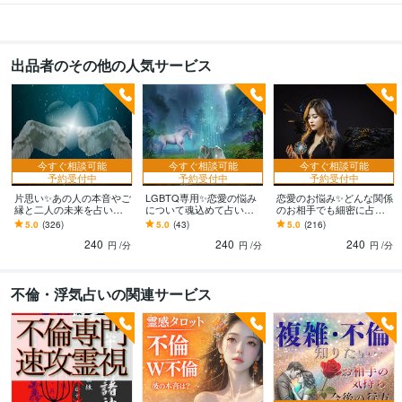
その他ツール
タロット:30年
チャネリング:30年
占星術:10年
魂色占い:7年
四柱推命:3年
傾聴:40年
カウンセリング:20年
英会話:30年
出品者のその他の人気サービス
得意分野
占い
■魂のタロット占い
■恋愛～お相手様のお気持ち、相性など
■仕事～
転職や求職・副業など
■人生～自分自身やこれからの事など
■人間関係の
お悩み
タロット
占い
カウンセリング
セラピー
人間関係
悩み
仕事
恋愛
電話相談
複雑恋愛
今すぐ相談可能
今すぐ相談可能
今すぐ相談可能
予約受付中
予約受付中
予約受付中
学歴
片思い✨あの人の本音やご
LGBTQ専用✨恋愛の悩み
恋愛のお悩み✨どんな関係
縁と二人の未来を占いま
について魂込めて占いま
のお相手でも細密に占い
Palomer College
2003年12月 ~ 2005年7月
す 恋愛✨片思いの悩みに
す LGBTについてアメリ
ます 片思い、相手の気持
5.0
(326)
5.0
(43)
5.0
(216)
寄り添い魂のチャネリン
カで学んだ魂のタロット
ち、相性、未来、復縁、
240
240
240
グタロットで鑑定
語学力
鑑定士が占います
出会い、複雑恋愛など
円
/分
円
/分
円
/分
英語
ビジネスレベル
不倫・浮気占いの関連サービス