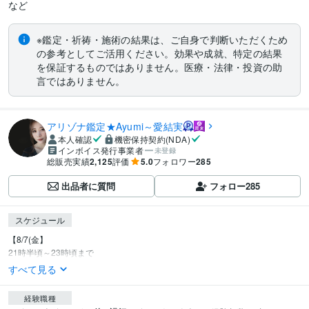
など　
※鑑定・祈祷・施術の結果は、ご自身で判断いただくため
の参考としてご活用ください。効果や成就、特定の結果
を保証するものではありません。医療・法律・投資の助
言ではありません。
アリゾナ鑑定★Ayumi～愛結実
本人確認
機密保持契約(NDA)
インボイス発行事業者
未登録
総販売実績
2,125
評価
5.0
フォロワー
285
出品者に質問
フォロー
285
スケジュール
【8/7(金】

21時半頃～23時頃まで
すべて見る
経験職種