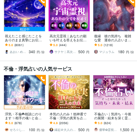
相談中
視えたこと感じたことを
高次元霊視｜あなたの願
復縁 彼の気持ち 複雑
ありのまま真摯にお伝え
いを叶える答えをお伝え
な愛 運命の人占います
します 現実とスピリチュ
します 恋愛・仕事・金
苦しい恋に終止符を。霊
5.0
(8061)
5.0
(444)
5.0
(1218)
アルを繋ぐ鑑定であなた
運・人間関係など｜あな
視とカードで二人の未来
340
500
180
の心に寄り添います
たを願望成就へ導く霊視
を魔女が読み解く
あおい めぐみ✴︎魂の声伝達屋さん
サクヤ｜高次元スピリット
マジュラム
円
/分
円
円
/分
不倫・浮気占いの人気サービス
予約受付中
浮気・不倫☘️相談にのり
本気の人のみ！他神通で
不倫占い｜気持ち・今後
ます ✨相手の魂✨と会話
不倫・浮気の真実を占い
の展開・結末を深く霊視
をしてあなたにお伝えし
ます 不倫・W不倫・浮気
します 占うだけでなく、
5.0
(678)
4.9
(2056)
5.0
(624)
ます⭐️
など複雑恋愛の専門家に
具体的な行動アドバイス
100
500
1,500
よる究極霊視鑑定
まで丁寧にお伝えします
せろ☆しあり
縁起＠大人の恋愛占い師
優華✿霊視で導く癒やしの恋占い師
円
/分
円
円