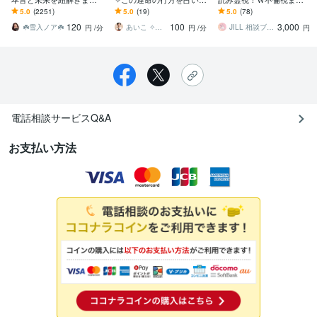
お相手の気持ち♡相性・
す 霊視✧ヒーリング✧タ
不倫占い/奥様との関係/複
5.0
(2251)
5.0
(19)
5.0
(78)
宿命・未来をタロット×占
ロット✧誰にも言えない愛
雑恋愛/本気の恋/ツインレ
120
100
3,000
星術で鑑定
を深く深く視ます
イ
☘️雪入ノア☘️
あいこ ✧占い×心のセラピー✧
JILL 相談ブログ更新中❤︎
円
/分
円
/分
円
電話相談サービスQ&A
お支払い方法