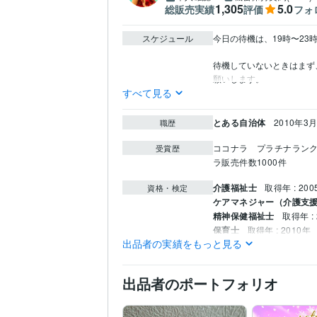
1,305
5.0
総販売実績
評価
フォ
スケジュール
今日の待機は、19時〜23時
待機していないときはまず
すべて見る
とある自治体
2010年3月
職歴
ココナラ　プラチナラン
受賞歴
ラ販売件数1000件
介護福祉士
取得年 : 200
資格・検定
ケアマネジャー（介護支
精神保健福祉士
取得年 : 
保育士
取得年 : 2010年
出品者の実績をもっと見る
社会福祉士
取得年 : 201
メンタルヘルスマネジメ
出品者のポートフォリオ
占い
霊感タロット、オ
得意分野
愛知学院大学
1990年3月
学歴