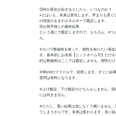
③何か変化が起きるとしたら、いつなのか？

※とはいえ、未来は変化します。早まりも遅く
の現状のままのエネルギーで鑑定します。

④お相手様との最終結果

という感じで鑑定しますので、もちろん、4つ
ん。

✢カバラ数秘術を使って、相性を知りたい場合
す。基本的にお名前【ニックネーム可】だけを
的な数秘術はここでは鑑定しません。相性だけで
✢Wordのファイルで、回答します。すぐに結
質問は有料になります。

✢上げ鑑定、下げ鑑定のどちらもしません。望
には向きません。

✢ただし、悪い結果は信じなくて構いません。
てしまうからです。未来は変わります。良い結