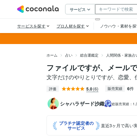
ホーム
占い
総合運鑑定
人間関係・家族占
ファイルですが、メール
文字だけのやりとりですが、恋愛、
6
件
5.0
(6)
販売実績
評価
シャハラザード沙織
総販売実績：
1
プラチナ認定者の
直近3ヶ月で高い
サービス