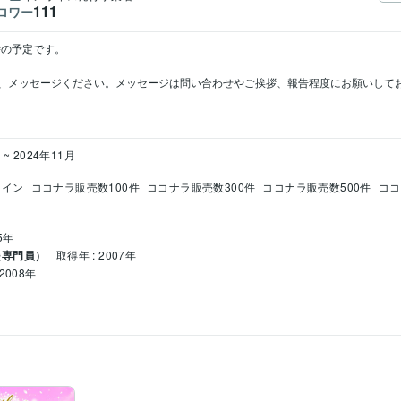
111
ロワー
の予定です。

、メッセージください。メッセージは問い合わせやご挨拶、報告程度にお願いして
 ~ 2024年11月
クイン
ココナラ販売数100件
ココナラ販売数300件
ココナラ販売数500件
ココ
5年
援専門員）
取得年 : 2007年
2008年
1年
ント検定
取得年 : 2017年
ラクルカードなどの占い
現実的な相談、カウンセリング
 ~ 1994年2月