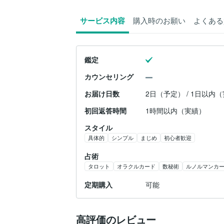
サービス内容
購入時のお願い
よくある
鑑定
カウンセリング
お届け日数
2日（予定） / 1日以内
初回返答時間
1時間以内（実績）
スタイル
具体的
シンプル
まじめ
初心者歓迎
占術
タロット
オラクルカード
数秘術
ルノルマンカ
定期購入
可能
高評価のレビュー