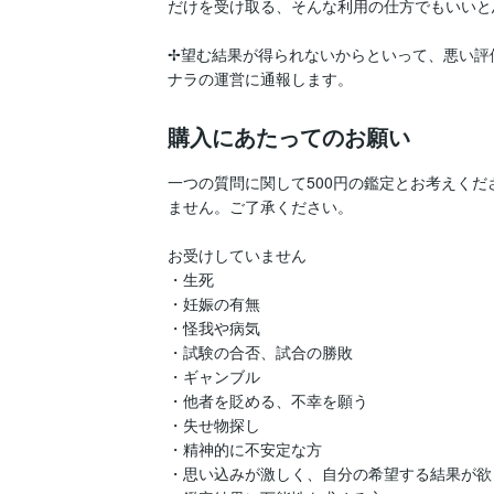
だけを受け取る、そんな利用の仕方でもいいと
✢望む結果が得られないからといって、悪い評
ナラの運営に通報します。
購入にあたってのお願い
一つの質問に関して500円の鑑定とお考えく
ません。ご了承ください。

お受けしていません

・生死

・妊娠の有無

・怪我や病気

・試験の合否、試合の勝敗

・ギャンブル

・他者を貶める、不幸を願う

・失せ物探し

・精神的に不安定な方

・思い込みが激しく、自分の希望する結果が欲し