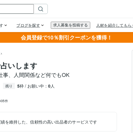
会員登録で10％割引クーポンを獲得！
い
で占いします
仕事、人間関係など何でもOK
5
枠 / お願い中：
0
人
残り
,305件
実績を維持した、信頼性の高い出品者のサービスです