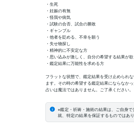
・生死

・妊娠の有無

・怪我や病気

・試験の合否、試合の勝敗

・ギャンブル

・他者を貶める、不幸を願う

・失せ物探し

・精神的に不安定な方

・思い込みが激しく、自分の希望する結果が欲し
・鑑定結果に万能性を求める方

フラットな状態で、鑑定結果を受け止められな
ます。その時の希望する鑑定結果にならなかっ
占いは魔法ではありません。ご了承ください。
※鑑定・祈祷・施術の結果は、ご自身で
就、特定の結果を保証するものではあ