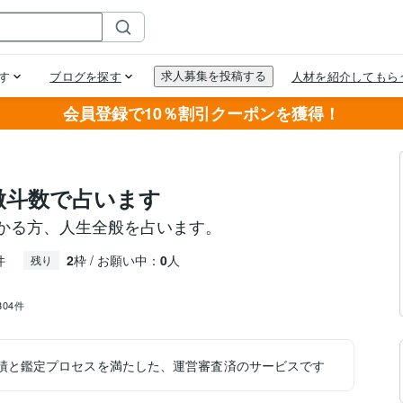
会員登録で10％割引クーポンを獲得！
微斗数で占います
かる方、人生全般を占います。
件
2
枠 / お願い中：
0
人
残り
,304件
績と鑑定プロセスを満たした、運営審査済のサービスです