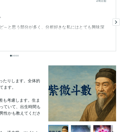
28日前
。
占
分
ど～と思う部分が多く、分析好きな私にはとても興味深
い
し.
も
出
ったりします。全体的
てます。

差も考慮します。生ま
っていて、出生時間も
男性かも教えてくださ