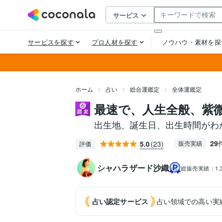
ホーム
占い
総合運鑑定
全体運鑑定
最速で、人生全般、紫
出生地、誕生日、出生時間がわ
29
5.0
(23)
販売実績
評価
シャハラザード沙織
総販売実績：
1
占い認定
サービス
占い領域での高い実