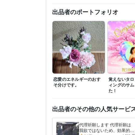
メンタルヘルスマネジメ
出品者のポートフォリオ
占い
霊感タロット、オ
得意分野
愛知学院大学
1990年3月
学歴
恋愛のエネルギーのおす
覚えないタロ
そ分けです。
ィングのサム
た！
出品者のその他の人気サービ
代理祈願します 代理祈願は
我欲ではないため、効果的な