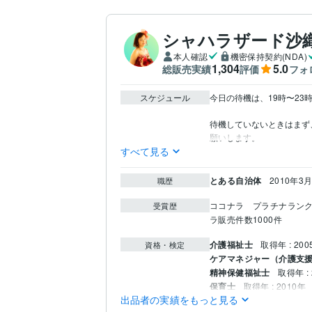
シャハラザード沙
本人確認
機密保持契約(NDA)
1,304
5.0
総販売実績
評価
フォ
スケジュール
今日の待機は、19時〜23時
待機していないときはまず
すべて見る
とある自治体
2010年3月
職歴
ココナラ　プラチナラン
受賞歴
ラ販売件数1000件
介護福祉士
取得年 : 200
資格・検定
ケアマネジャー（介護支
精神保健福祉士
取得年 : 
保育士
取得年 : 2010年
出品者の実績をもっと見る
社会福祉士
取得年 : 201