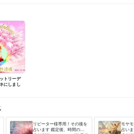
ント検定
取得年 : 2017年
ラクルカードなどの占い
現実的な相談、カウンセリング
 ~ 1994年2月
ットリーデ
ネにしまし
ス
リピーター様専用！その後を
モヤモ
占います 鑑定後、時間の経
占いま