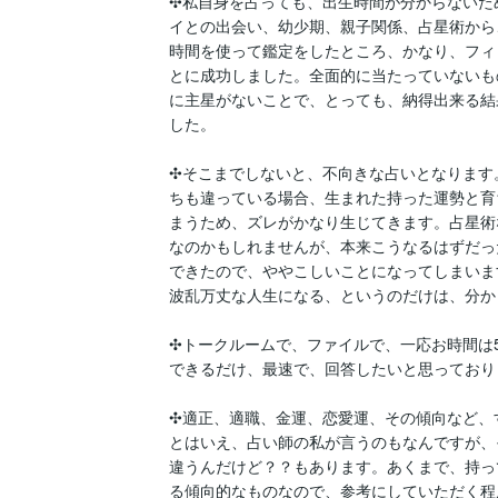
✣私自身を占っても、出生時間が分からないた
イとの出会い、幼少期、親子関係、占星術から
時間を使って鑑定をしたところ、かなり、フィ
とに成功しました。全面的に当たっていないも
に主星がないことで、とっても、納得出来る結
した。

✣そこまでしないと、不向きな占いとなります
ちも違っている場合、生まれた持った運勢と育
まうため、ズレがかなり生じてきます。占星術
なのかもしれませんが、本来こうなるはずだっ
できたので、ややこしいことになってしまいま
波乱万丈な人生になる、というのだけは、分か
✣トークルームで、ファイルで、一応お時間は
できるだけ、最速で、回答したいと思っておりま
✣適正、適職、金運、恋愛運、その傾向など、
とはいえ、占い師の私が言うのもなんですが、
違うんだけど？？もあります。あくまで、持っ
る傾向的なものなので、参考にしていただく程