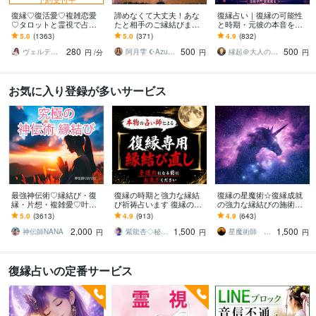
復縁♡復活愛♡複雑恋愛
諦めなくて大丈夫！あな
復縁占い｜復縁の可能性
♡タロットと霊視で占い
たと相手のご縁結びます
と時期・元彼の本音を視
ます お相手の深層心理を
今悩んでいるあなたへ。
ます 音信不通・ブロック
5.0
(1363)
5.0
(371)
4.9
(832)
読み解き、望む未来への
彼と結ばれたいあなたに
中でも、本音とご縁を視
280
500
500
最短ルートを導きます
必見！
て復縁成就へ導きます
ヴェルティーナ
阿月雫 ☪︎Azuki☪︎
縁起＠大人の恋愛占い師
円
/分
円
円
お気に入り登録が多いサービス
最強神伝術♡縁結び・復
復縁の時期と強力な縁結
復縁の星魔術☆復縁成就
縁・片想・複雑愛♡叶え
び祈祷占います 復縁の時
の強力な縁結びの施術を
ます 片想い・復縁・結
期を霊視し、早めるアド
します 【依頼500件以
5.0
(3613)
4.9
(913)
4.9
(643)
婚・金運等、様々なご縁
バイス、強力な縁結び祈
上】守護星が復縁を成就
2,000
1,500
1,500
を結び幸せへと導きます
祷。
させます。
神伝師NANA
紫龍杏◇秘伝の縁結び祈祷師
星魔術師 希空（ノア）
円
円
円
復縁占いの定番サービス