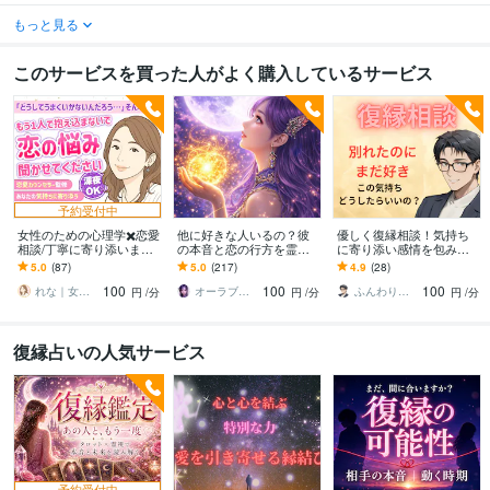
もっと見る
このサービスを買った人がよく購入しているサービス
予約受付中
女性のための心理学✖️恋愛
他に好きな人いるの？彼
優しく復縁相談！気持ち
相談/丁寧に寄り添います
の本音と恋の行方を霊視
に寄り添い感情を包み込
恋愛のお悩みに21年の心
します 音信不通・距離を
みます 相手と【再び笑顔
5.0
(87)
5.0
(217)
4.9
(28)
理カウンセラー経験で安
置かれた理由✴彼の本音✴
を交わせるように】一緒
100
100
100
心丁寧サポート
復縁の可能性を鑑定
に頑張りましょう
れな｜女性のための恋愛専門カウンセラー
オーラブルーム鑑定✳︎凜々花
ふんわりこころサポート☘️みちまさ
円
/分
円
/分
円
/分
復縁占いの人気サービス
予約受付中