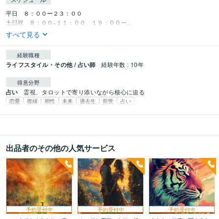
平日　８：００ー２３：００

土日祝　８：００−１１：００、１９：００ー...
すべて見る
経験職種
ライフスタイル・その他 / 占い師
経験年数 : 10年
得意分野
占い
霊視、タロットで寄り添いながら核心に迫る
恋愛
復縁
相性
未来
過去生
前世
占い
出品者のその他の人気サービス
予約受付中
予約受付中
予約受付中