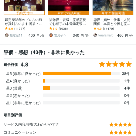
予約受付中
今すぐ相談可能
今すぐ相談可能
鑑定歴33年のプロ占い師
複雑愛・復縁・霊感霊視
恋愛・婚外・仕事・人間
が真剣占います 博多・廓
でお相手の本音鑑定致し
関係｜本音と今後を霊視
屋の純血統占い祈願師
ます 降りて来た言葉をそ
ます 現実重視の鑑定｜本
5.0
(11777)
5.0
(5036)
4.9
(14470)
雷鳥
のままお伝えします。
質と今後の行動を具体的
400
340
460
にお伝えします
鑑定歴33年のプロ占い師 雷鳥
雪見そう
toraramaro
円
/分
円
/分
円
/分
評価・感想（43件）- 非常に良かった
4.8
総合評価
星5 (非常に良かった)
38件
星4 (良かった)
1件
星3 (普通)
4件
星2 (悪かった)
0件
星1 (非常に悪かった)
0件
項目別評価
サービス内容/提案のわかりやすさ
コミュニケーション