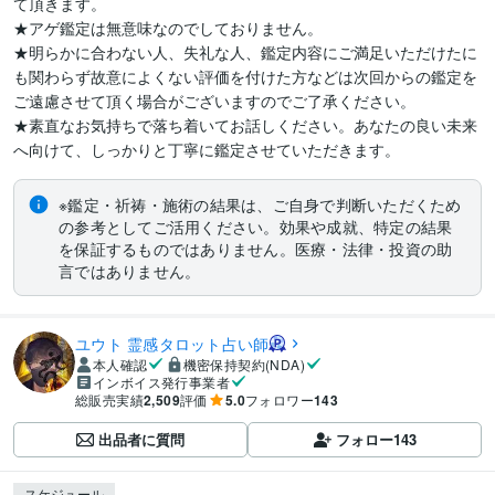
て頂きます。

★アゲ鑑定は無意味なのでしておりません。

★明らかに合わない人、失礼な人、鑑定内容にご満足いただけたに
も関わらず故意によくない評価を付けた方などは次回からの鑑定を
ご遠慮させて頂く場合がございますのでご了承ください。

★素直なお気持ちで落ち着いてお話しください。あなたの良い未来
へ向けて、しっかりと丁寧に鑑定させていただきます。
※鑑定・祈祷・施術の結果は、ご自身で判断いただくため
の参考としてご活用ください。効果や成就、特定の結果
を保証するものではありません。医療・法律・投資の助
言ではありません。
ユウト 霊感タロット占い師
本人確認
機密保持契約(NDA)
インボイス発行事業者
総販売実績
2,509
評価
5.0
フォロワー
143
出品者に質問
フォロー
143
スケジュール