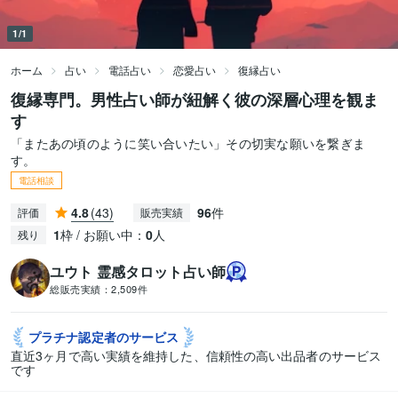
1/1
ホーム
占い
電話占い
恋愛占い
復縁占い
復縁専門。男性占い師が紐解く彼の深層心理を観ま
す
「またあの頃のように笑い合いたい」その切実な願いを繋ぎま
す。
電話相談
4.8
(43)
96
件
評価
販売実績
1
枠 / お願い中：
0
人
残り
ユウト 霊感タロット占い師
総販売実績：
2,509件
プラチナ認定者の
サービス
直近3ヶ月で高い実績を維持した、信頼性の高い出品者のサービス
です