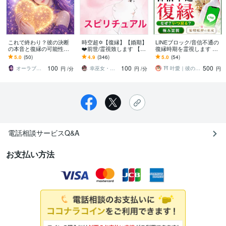
これで終わり？彼の決断
時空超✡【復縁】【婚期】
LINEブロック/音信不通の
の本音と復縁の可能性を
❤️前世/霊視致します 【当
復縁時期を霊視します 相
視ます 連絡こない理由✴
たるココナラ復縁占い
手の気持ち/復縁/恋愛霊視/
5.0
(50)
4.9
(346)
5.0
(54)
距離を置いた彼の迷い✴今
第４位】令和8年1月/姓名
あなたを好きな人/不倫/複
100
100
500
の本心を霊視鑑定
判断も
雑
オーラブルーム鑑定✳︎凜々花
幸巫女・ゆきみこ
⛩️ 叶愛｜彼の本音を視る涙腺崩壊霊視
円
/分
円
/分
円
電話相談サービスQ&A
お支払い方法