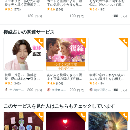
スッキリと！あなたの恋
カードと霊視により、相
あなたの仕事に関するお
愛を光へ導く霊視鑑定し
手の気持ちや今後を見ま
悩み、迷いについて鑑定
ます 癒しのヒーリングサ
す 相手側から見ながら現
します 職場の人間関係、
5.0
(572)
5.0
(256)
5.0
(185)
ポート＆複数占術により
状や問題、解決策、結果
転職、独立・開業、今後
120
100
100
前向きで幸せな未来へ
をしっかりと鑑定！
についてお悩みの方へ
円
/分
円
/分
円
/分
復縁占いの関連サービス
今すぐ相談可能
予約受付中
復縁 片思い 複雑恋
あの人と復縁できる？視
復縁♡忘れられないあの
愛 愛の縁結び❤️引き寄
ます⛩️爆力縁結び祈願し
人のお気持ちをお伝えし
せます お相手様の気持ち
ます 鑑定後❤️恐ろしい程
ます 霊視＆タロットで細
5.0
(142)
4.9
(106)
5.0
(19)
を霊視透視し無理であれ
溺愛される❤️夏限定価格2
密にお伝えします✨復縁の
200
200
180
ばそのままお伝えします
20→200円
可能性とアドバイス
ラブホープ声優占い師⭐
女神❤️スピリチュアルヒーラー❤️りんか
Aya♡愛と光のスピリチュアルガイド
円
/分
円
/分
円
/分
このサービスを見た人はこちらもチェックしています