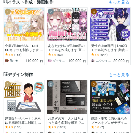
イラスト作成・漫画制作
もっと見る
1
2
3
企業VTuber並み！ロゴ、
あなただけのVTuber用の
男性Vtuber専門｜Live2D
SDキャラも制作します デ
モデルを作成します 高ク
モデル制作します 実績17
ビュー徹底サポート！満
オリティな自分だけのモ
00件以上｜全工程対応・
5.0
(155)
5.0
(53)
5.0
(644)
足いくまで修正無制限、
デルを作成させていただ
著作権譲渡込｜初心者も
110,000
100,000
20,000
Rei ★
ギャラクシー 伊藤
ユウシイ＠Vtuber制作
円
円
円
著作権譲渡
きます！
安心
デザイン制作
もっと見る
1
2
3
建築設計サポート！あら
お急ぎの方！人とはちょ
商談・集客に強い展示会
ゆる構造計算に対応しま
っと違う名刺を最速で作
ブースをプロがデザイン
す 構造設計・構造計算に
ります あなただけのオリ
します 初出展でも安
4.9
(133)
4.9
(1082)
5.0
(7)
関すること何でもご依頼
ジナル名刺を！翌日まで
心！“選ばれるブース”を