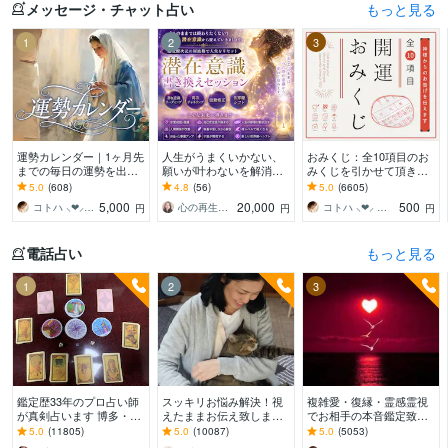
メッセージ・チャット占い
もっと見る
1
2
3
運勢カレンダー｜1ヶ月先
人生がうまくいかない、
おみくじ：全10項目のお
までの毎日の運勢を出し
願いが叶わないを解消し
みくじを引かせて頂きま
ます 30日×500字のおよそ
ます 現実を変えるために
す ㊙あなた様がこの先ど
5.0
(608)
4.8
(56)
5.0
(6605)
1万5千文字で細かく詳細
努力したのに、自力では
う進むかの道しるべにな
5,000
20,000
500
コトハ ⸜❤︎⸝ 新サービス提供開始✨️
心の再生セラピスト YASUKO
コトハ ⸜❤︎⸝ 新サービス提供開始✨️
円
円
円
に記します
もう無理と感じている
さってください！
電話占い
もっと見る
1
2
3
鑑定歴33年のプロ占い師
スッキリお悩み解決！視
複雑愛・復縁・霊感霊視
が真剣占います 博多・廓
えたままお伝え致します
でお相手の本音鑑定致し
屋の純血統占い祈願師
恋愛、結婚、人間関係、
ます 降りて来た言葉をそ
5.0
(11805)
5.0
(10087)
5.0
(5053)
雷鳥
仕事、人生、ペットの気
のままお伝えします。