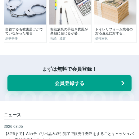
自首するも被害届けがで
相続放棄の手続き費用が
トイレリフォーム業者の
ていなかった場合
高額に感じるが妥...
対応遅延に対する...
刑事事件
相続・遺言
債権回収
まずは無料で会員登録！
会員登録する
ニュース
2026.08.05
【8/26まで】AIカテゴリ出品＆取引完了で販売手数料をまるごとキャッシュバ