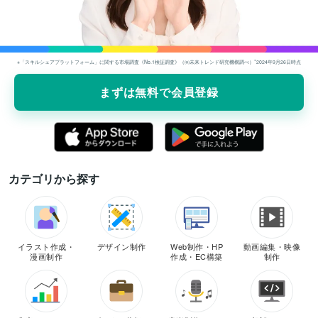
※「スキルシェアプラットフォーム」に関する市場調査《No.1検証調査》（㈱未来トレンド研究機構調べ）*2024年9⽉26⽇時点
まずは無料で会員登録
カテゴリから探す
イラスト作成・
デザイン制作
Web制作・HP
動画編集・映像
漫画制作
作成・EC構築
制作