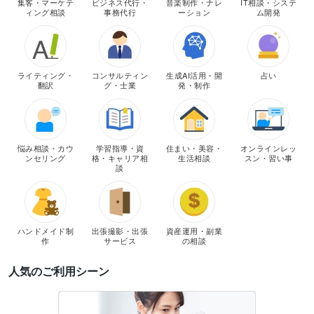
集客・マーケテ
ビジネス代行・
音楽制作・ナレ
IT相談・システ
ィング相談
事務代行
ーション
ム開発
ライティング・
コンサルティン
生成AI活用・開
占い
翻訳
グ・士業
発・制作
悩み相談・カウ
学習指導・資
住まい・美容・
オンラインレッ
ンセリング
格・キャリア相
生活相談
スン・習い事
談
ハンドメイド制
出張撮影・出張
資産運用・副業
作
サービス
の相談
人気のご利用シーン