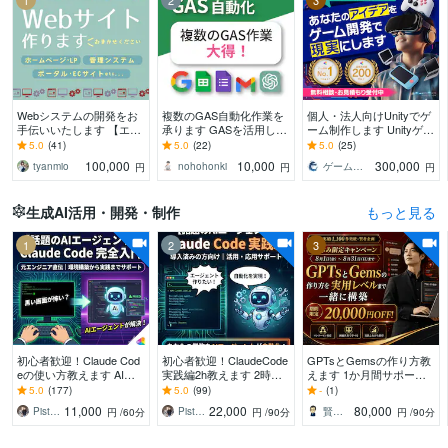
1
2
3
Webシステムの開発をお
複数のGAS自動化作業を
個人・法人向けUnityでゲ
手伝いいたします 【エン
承ります GASを活用した
ーム制作します Unityゲー
ジニア歴11年】新規開
連結・同期作業等、何で
ム制作 実績数上位【総取
5.0
(41)
5.0
(22)
5.0
(25)
発・改修なんでもお任せ
もお任せください！
引290件】
100,000
10,000
300,000
tyanmio
nohohonki
ゲームスタジオRYUXiA┆リュクシア
円
円
円
ください！
生成AI活用・開発・制作
もっと見る
1
2
3
初心者歓迎！Claude Cod
初心者歓迎！ClaudeCode
GPTsとGemsの作り方教
eの使い方教えます AIエ
実践編2h教えます 2時間
えます 1か月間サポー
ンジニア直伝！資料作成
みっちりのセットアップ
ト！初心者でも1か月間で
5.0
(177)
5.0
(99)
-
(1)
やリールも、AIに指示す
から個々の課題解決まで
実用レベルへ
11,000
22,000
80,000
Piste BOSS
Piste BOSS
賢者企画
円
/60分
円
/90分
円
/90分
るだけ。
ハンズオン