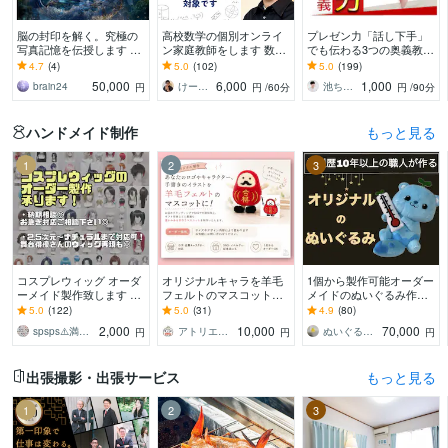
脳の封印を解く。究極の
高校数学の個別オンライ
プレゼン力「話し下手」
写真記憶を伝授します 勝
ン家庭教師をします 数学
でも伝わる3つの奥義教え
利 逆転 受験 経営 スキル
が楽しくなる体験を！
ます プレゼン賞100人中1
4.7
(4)
5.0
(102)
5.0
(199)
鑑定 再生 マインド
（体験授業として初回割
位の【話し方】ロジカル
50,000
6,000
1,000
brain24
けーさくの数学教室
池ちゃん先生｜話し方×自分発見コーチ｜
円
円
/60分
円
/90分
引中です）
会話・スピーチ術
ハンドメイド制作
もっと見る
1
2
3
コスプレウィッグ オーダ
オリジナルキャラを羊毛
1個から製作可能オーダー
ーメイド製作致します お
フェルトのマスコットに
メイドのぬいぐるみ作れ
見積もりご依頼24時間お
します 写真や画像、手書
ます 縫製歴10年以上の職
5.0
(122)
5.0
(31)
4.9
(80)
気軽に◎ドールウィッグ
きのイラストからお作り
人が、あなたの推しぬい
2,000
10,000
70,000
spsps⚠️満枠の場合でも対応可⭕️
アトリエクラウン
ぬいぐるみ工房マイぬいデザイン
円
円
円
も相談可◎
します☆
を作るお手伝い！
出張撮影・出張サービス
もっと見る
1
2
3