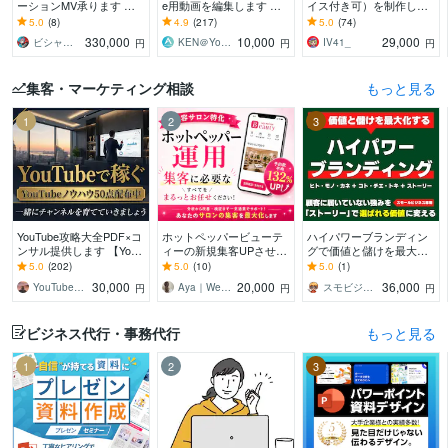
ーションMV承ります 楽
e用動画を編集します 【1
イス付き可）を制作しま
曲の魅力と作品性を引き
0,000円でクオリティの高
す スタッフはプロのアニ
5.0
(8)
4.9
(217)
5.0
(74)
出すアニメーションMVを
い動画】作成します！
メーターと漫画家！ 脚
330,000
10,000
29,000
ビシャモンベイベー
KEN＠YouTube運用代行
IV41_
円
円
円
制作します
本もご用意できます
集客・マーケティング相談
もっと見る
1
2
3
YouTube攻略大全PDF×コ
ホットペッパービューテ
ハイパワーブランディン
ンサル提供します 【YouT
ィーの新規集客UPさせま
グで価値と儲けを最大化
ube攻略PDF】とコンサル
す “掲載しているだけ”の
します 顧客に届いていな
5.0
(202)
5.0
(10)
5.0
(1)
であなたのCHを伸ばす
ホットペッパー、卒業し
い強みを「ストーリー」
30,000
20,000
36,000
YouTubeマーケティング大関
Aya｜Webマーケッター
スモビジ大学長｜てらもと さとし
円
円
円
ませんか？
で選ばれる価値に変える
ビジネス代行・事務代行
もっと見る
1
2
3