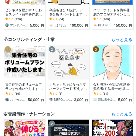
ビジネスを動かす！伝わ
卒論もぜひ！統計、デー
パワーポイントを資料作
るスライド資料を作成し
タ分析サポートします 卒
成のプロがデザインしま
ます 営業資料・プレゼン
論お困りの方！絶対卒業
す 大手企業様との取引実
5.0
(226)
4.9
(64)
5.0
(260)
資料・企画書・セミナー
したい！締切ギリギリで
績多数！ビジネスの背中
5,000
100,000
150,000
アンドノーツ｜スライドデザイナー
しげすた
PHAINO DESIGN
円
円
円
資料のパワポ作成
も対応
を押せるデザインを
コンサルティング・士業
もっと見る
1
2
3
集合住宅のボリュームプ
ぐちゃぐちゃになったマ
会社設立や登記の相談を
ランを作成いたします ～
ネーフォワード 整えます
資格者(司法書士)が承り
その土地に最適なプラン
マネーフォワードが使い
ます ひとつの案件につ
5.0
(39)
5.0
(3)
5.0
(31)
をお届け～
こなせない！を終わらせ
き、回数無制限で問合せ
50,000
3,000
5,000
バリカン（ナカガワ）
NBPOコンサルティング
司法書士あきやま事務所
円
円
円
ましょう。
が可能です
音楽制作・ナレーション
もっと見る
1
2
3