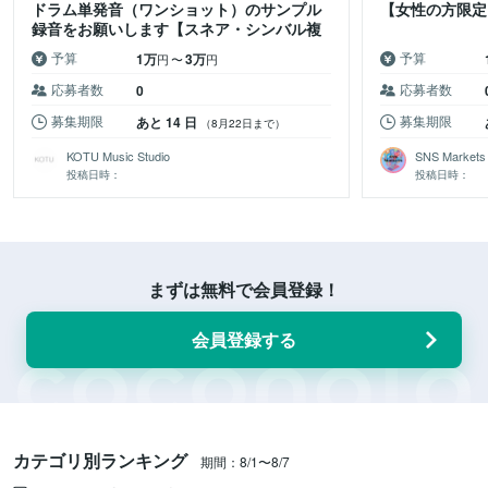
ドラム単発音（ワンショット）のサンプル
【女性の方限定
録音をお願いします【スネア・シンバル複
数台持参歓迎】
予算
予算
1万
3万
円
〜
円
応募者数
応募者数
0
募集期限
募集期限
あと 14 日
（8月22日まで）
KOTU Music Studio
SNS Markets
投稿日時：
投稿日時：
まずは無料で会員登録！
会員登録する
カテゴリ別ランキング
期間：8/1〜8/7