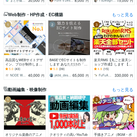
30,000
8,000
15,000
まどか建築設計
Fumi’ｓDesign
T’sDesign（ティーズデザイン）
円
円
円
ください。
にデザイン作成します！
形にします
Web制作・HP作成・EC構築
もっと見る
1
2
3
高品質なWEBサイトデザ
BASEでECサイトを制作
楽天RMS【丸ごと楽天シ
イン、プロが制作します
します あなただけの「世
ョップ作成】します 【受
ヒアリング重視★イメー
界観」をストアで表現し
賞店など実績400店舗以
5.0
(43)
5.0
(39)
4.9
(15)
ジ通りのWebサイトデザ
ます！
上】現役デザイナーが作
40,000
65,000
330,000
NODE WORKS
yk56_design
FuFuA（フウフ・エー）
円
円
円
イン制作します
成します！
動画編集・映像制作
もっと見る
1
2
3
オリジナル楽曲のアニメ
クオリティの高いYouTub
手描きアニメ（BGM・ボ