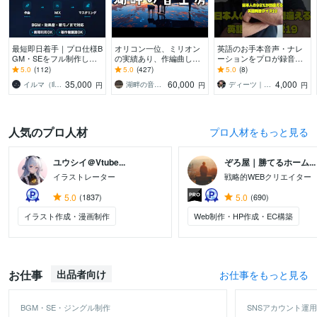
最短即日着手｜プロ仕様B
オリコン一位、ミリオン
英語のお手本音声・ナレ
GM・SEをフル制作しま
の実績あり、作編曲しま
ーションをプロが録音し
す ゲーム会社11年の実
す ピアノが特に得意で
ます 【全国優勝9回コー
5.0
(112)
5.0
(427)
5.0
(8)
績。高評価の丁寧な対応
す。ピアノアレンジはお
チ】声優歴20年のネイテ
35,000
60,000
4,000
イルマ（illmatic studio）
湖畔の音工房
ディーツ｜全国優勝9回英語スピーチコーチ
円
円
円
で理想を形に。
任せください。
ィブ
人気のプロ人材
プロ人材をもっと見る
ユウシイ＠Vtube...
ぞろ屋｜勝てるホーム...
イラストレーター
戦略的WEBクリエイター
5.0
(1837)
5.0
(690)
イラスト作成・漫画制作
Web制作・HP作成・EC構築
お仕事
出品者向け
お仕事をもっと見る
BGM・SE・ジングル制作
SNSアカウント運