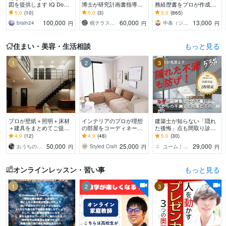
図を提供します IQ Domin
博士が研究計画書指導し
務経歴書をプロが作成し
ance 圧倒的なアップグレ
ます 初心者OK！会計事
ます ゼロから作成代行/ポ
5.0
(10)
5.0
(3)
5.0
(865)
ードで人生変革
務所経験不要でも合格へ
イント解説付 総販売実
100,000
60,000
13,000
brain24
税テラス＠研究計画書修士論文添削のプロ
中条（ジョインキャリアオフィス）
円
円
円
導く添削指
績2000件突破
住まい・美容・生活相談
もっと見る
1
2
3
プロが壁紙＋照明＋床材
インテリアのプロが理想
建築士が知らない「隠れ
＋建具をまとめてご提案
の部屋をコーディネート
た後悔」点も間取り診断
します 一級建築士が床
します 現役インテリアコ
します 施主が言えなかっ
4.9
(12)
4.9
(48)
5.0
(30)
材・壁紙・建具・照明選
ーディネーターが3Dパー
た不満の53%解消！10期
50,000
25,000
29,000
おうちのアドバイザー ｉｕ建築企画
Styled Craft
ユーム｜注文住宅の施主＆プロ双方コンサル
円
円
円
びを品番・価格つきで提
ス付きで提案します
目のプロが動画解説
案
オンラインレッスン・習い事
もっと見る
1
2
3