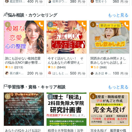
400
380
360
鑑定歴33年のプロ占い師 雷鳥
佐和ダウジング＆スピリットメンター
雪見そう
円
/分
円
/分
円
/分
持ち等◎祈願付き
悩み相談・カウンセリング
もっと見る
1
2
3
誰にも話せない複雑恋愛
今すぐ話がしたい！ そ
関西弁の飲み仲間♬さし
の悩み元NO1嬢が整理し
んなあなたの希望叶えま
飲みしながらお話します
ます 夜職女性への恋・夜
す 今日あったことから深
何となく話したい✨酔っ
5.0
(2213)
5.0
(5849)
5.0
(368)
職恋愛・不倫・片思い・
刻な悩みまで☆何でも打
た時のいい気分のまま⭐︎お
200
500
100
夜の嬢⭐月島みと｜複雑恋愛カウンセラー
はしもと ゆっこ♡救急こころの相談室
あきほ ✿ 元気を届ける関西女子✨
円
/分
円
/分
円
/分
年の差・遠距離・失恋
ち明けてください。
話しましょう
学習指導・資格・キャリア相談
もっと見る
1
2
3
あなたのIQを上げる設計
税理士大学院免除｜法学
完全丸投げ 履歴書や職