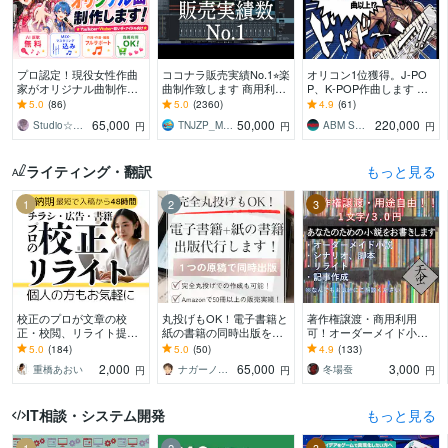
プロ認定！現役女性作曲
ココナラ販売実績No.1⭐︎楽
オリコン1位獲得。J-PO
家がオリジナル曲制作し
曲制作致します 商用利用
P、K-POP作曲します メ
ます ☆丸投げOK！☆商
OK♫ リピーター多数の楽
ジャーレーベル同様、完
5.0
(86)
5.0
(2360)
4.9
(61)
業クオリティ☆作詞・作
曲制作サービスです
全プロクオリティで製作
65,000
50,000
220,000
Studio☆BooBee
TNJZP_MUSIC
ABM SOUND
円
円
円
曲・編曲まで対応
します。
ライティング・翻訳
もっと見る
1
2
3
校正のプロが文章の校
丸投げもOK！電子書籍と
著作権譲渡・商用利用
正・校閲、リライト提案
紙の書籍の同時出版をし
可！オーダーメイド小説
をします 紙媒体実績9年
ます １つの原稿から電子
書きます 小説、シナリ
5.0
(184)
5.0
(50)
4.9
(133)
の校正者/安心価格・高品
書籍と紙の書籍（POD出
オ、リライト、記事作
2,000
65,000
3,000
重橋あおい
ナガーノ＠アフィリエイト歴19年目
冬場蚕
円
円
円
質/小説・同人誌も！
版）を代行します
成。純文学からラノベま
で！
IT相談・システム開発
もっと見る