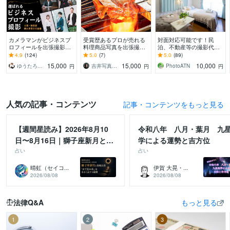
カメラマンがビジネスプ
受賞歴あるプロが売れる
対面対応可能です！民
ロフィールを出張撮影し
料理商品写真を出張撮影
泊、不動産等の撮影代行
ます 第一印象を変えて、
します 年間200件超の撮
致します 超広角レンズ使
4.9
(124)
5.0
(7)
5.0
(89)
クライアントから選ばれ
影実績。売上に直結する
用＆全画像データ納品
15,000
15,000
10,000
ゆうたろう｜選ばれる顔を仕立てる専門家
吉井写真事務所
PhotoATN
円
円
円
る写真をご提案
高品質な一枚を届け!
人気の記事・コンテンツ
記事・コンテンツをもっと見る
【週間星読み】2026年8月10
令和八年 八月・葉月 九
日〜8月16日｜獅子座新月と皆
学による運勢と吉方位
既日食。「まだ見ぬ私」を小さ
占い
占い
く試す1週間
晴虹（セイコ...
伊賀 大晃・...
2026/08/08
2026/08/08
法律Q&A
もっと見る
1
2
3