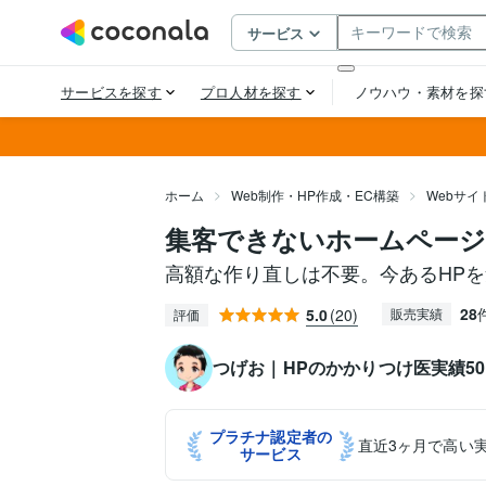
ホーム
Web制作・HP作成・EC構築
Webサ
集客できないホームページ
高額な作り直しは不要。今あるHP
28
5.0
(20)
販売実績
評価
つげお｜HPのかかりつけ医実績50
プラチナ認定者の
直近3ヶ月で高い
サービス