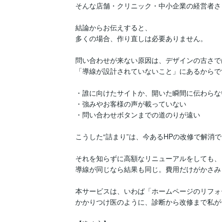
そんな店舗・クリニック・中小企業の経営者さま
結論からお伝えすると、

多くの場合、作り直しは必要ありません。

問い合わせが来ない原因は、デザインの古さでは
「導線が設計されていないこと」にあるからです
・誰に向けたサイトか、開いた瞬間に伝わらない
・強みやお客様の声が載っていない

・問い合わせボタンまでの道のりが遠い

こうした“詰まり”は、今あるHPの改修で解消で
それを知らずに高額なリニューアルをしても、

導線が同じなら結果も同じ。費用だけがかさみま
本サービスは、いわば「ホームページのリフォ
かかりつけ医のように、診断から改修まで私が