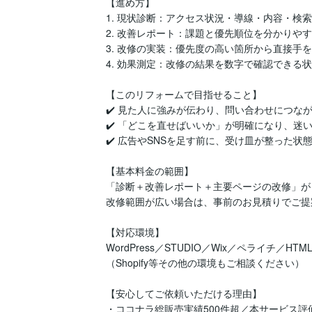
【進め方】

1. 現状診断：アクセス状況・導線・内容・検索
2. 改善レポート：課題と優先順位を分かりやす
3. 改修の実装：優先度の高い箇所から直接手を
4. 効果測定：改修の結果を数字で確認できる状
【このリフォームで目指せること】

✔️ 見た人に強みが伝わり、問い合わせにつながる
✔️ 「どこを直せばいいか」が明確になり、迷い
✔️ 広告やSNSを足す前に、受け皿が整った状態
【基本料金の範囲】

「診断＋改善レポート＋主要ページの改修」が
改修範囲が広い場合は、事前のお見積りでご提
【対応環境】

WordPress／STUDIO／Wix／ペライチ／H
（Shopify等その他の環境もご相談ください）

【安心してご依頼いただける理由】

・ココナラ総販売実績500件超／本サービス評価5