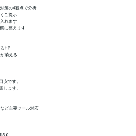
対策の4観点で分析

くご提示

入れます

態に整えます

HP

が消える



目安です。

案します。

TMLなど主要ツール対応

.0
