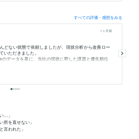
すべての評価・感想をみる
1ヶ月前
とんどない状態で依頼しましたが、現状分析から改善ロー
前
ていただきました。
像
onsoleのデータを基に、当社の現状に即した課題と優先順位
前
し
も
ま
出
…」

い所を直せない」

と言われた」
