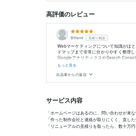
高評価のレビュー
Bitland
見積り相談
Webマーケティングについて知識がほ
ドマップまで非常に分かりやすく整理し
GoogleアナリティクスやSearch C
を具体的に...
もっと見る
出品者からの返信
サービス内容
「ホームページはあるのに、問い合わせが来ない
「作った制作会社と連絡が取りにくく、直した
「リニューアルの見積りを取ったら、数十万円