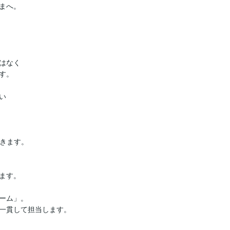
へ。

なく

。



きます。

す。

ーム」。

一貫して担当します。
