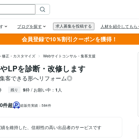
会員登録で10％割引クーポンを獲得！
イト修正・カスタマイズ
Webサイトコンサル・集客支援
やLPを診断・改修します
を集客できる形へリフォーム◎
件
9
枠 / お願い中：
1
人
残り
0件超
総販売実績：
584件
実績を維持した、信頼性の高い出品者のサービスです