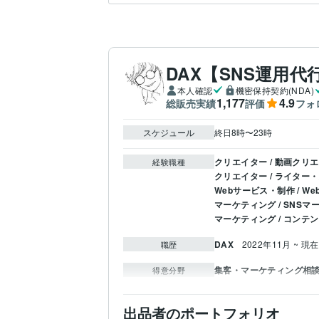
DAX【SNS運用代
本人確認
機密保持契約(NDA)
1,177
4.9
総販売実績
評価
フォ
スケジュール
終日8時〜23時
クリエイター / 動画クリ
経験職種
クリエイター / ライター
Webサービス・制作 / 
マーケティング / SNSマ
マーケティング / コンテ
DAX
2022年11月 ~ 現在
職歴
集客・マーケティング相
得意分野
出品者のポートフォリオ