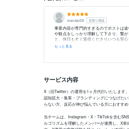
mandai26
見積り相談
事業内容が専門的すぎるのでポストは途
や観点をしっかり理解して下さり、繋が
と、休日もすぐ返信くださりいつも安心
な...
もっと見る
サービス内容
X（旧Twitter）の運用を1ヶ月代行いたします。
認知拡大・集客・ブランディングにつなげたい
らない方、反応が伸び悩んでいる方におすすめで
当チームは、Instagram・X・TikTokを含
ルゴリズムを理解したメンバーが連携し、X単