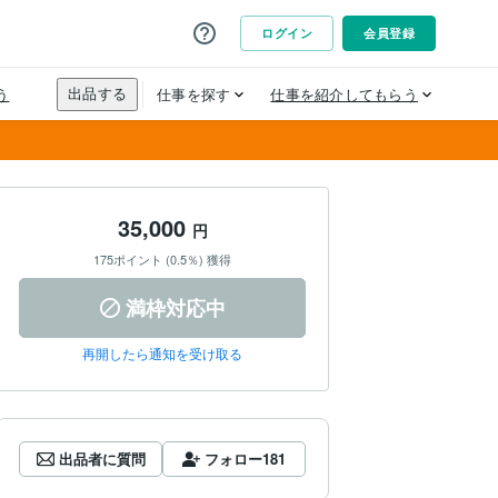
35,000
円
175ポイント (0.5％) 獲得
満枠対応中
再開したら通知を受け取る
出品者に質問
フォロー
181