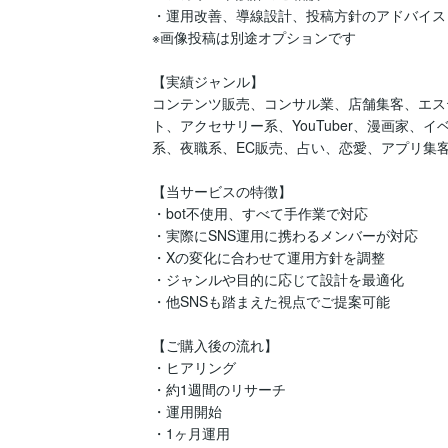
・運用改善、導線設計、投稿方針のアドバイス

※画像投稿は別途オプションです

【実績ジャンル】

コンテンツ販売、コンサル業、店舗集客、エス
ト、アクセサリー系、YouTuber、漫画家
系、夜職系、EC販売、占い、恋愛、アプリ集客
【当サービスの特徴】

・bot不使用、すべて手作業で対応

・実際にSNS運用に携わるメンバーが対応

・Xの変化に合わせて運用方針を調整

・ジャンルや目的に応じて設計を最適化

・他SNSも踏まえた視点でご提案可能

【ご購入後の流れ】

・ヒアリング

・約1週間のリサーチ

・運用開始

・1ヶ月運用
