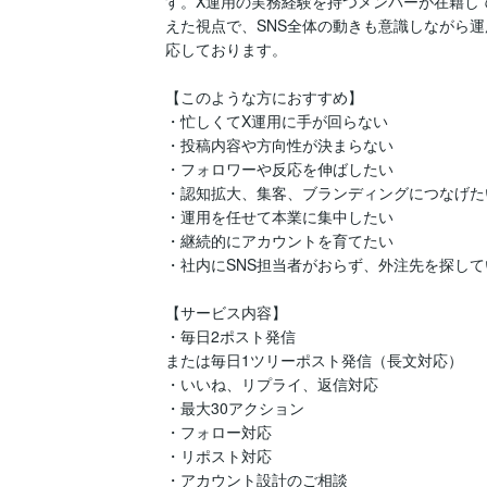
す。X運用の実務経験を持つメンバーが在籍し
えた視点で、SNS全体の動きも意識しながら
応しております。

【このような方におすすめ】

・忙しくてX運用に手が回らない

・投稿内容や方向性が決まらない

・フォロワーや反応を伸ばしたい

・認知拡大、集客、ブランディングにつなげたい
・運用を任せて本業に集中したい

・継続的にアカウントを育てたい

・社内にSNS担当者がおらず、外注先を探して
【サービス内容】

・毎日2ポスト発信

または毎日1ツリーポスト発信（長文対応）

・いいね、リプライ、返信対応

・最大30アクション

・フォロー対応

・リポスト対応

・アカウント設計のご相談
