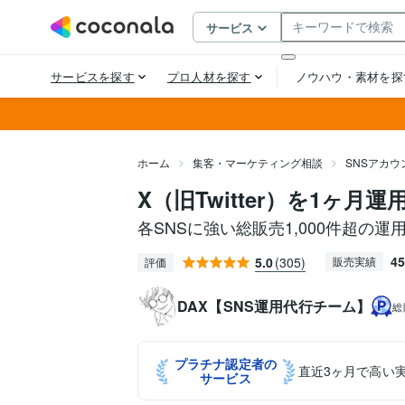
ホーム
集客・マーケティング相談
SNSアカ
X（旧Twitter）を1ヶ月
各SNSに強い総販売1,000件超の運
45
5.0
(305)
販売実績
評価
DAX【SNS運用代行チーム】
総
プラチナ認定者の
直近3ヶ月で高い
サービス