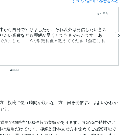
すべての評価・感想をみる
3ヶ月前
中から自分でやりましたが、それ以外は発信したい意図
引
りたい業種なども理解が早くとても良かったです！あ
忙
できました！！Xの常識も色々教えてくださり勉強にも
も
ら
も


方、投稿に使う時間が取れない方、何を発信すればよいかわか
す。

むSNS運用で総販売1000件超の実績があります。各SNSの特性やア
体の運用だけでなく、導線設計や見せ方も含めてご提案可能で