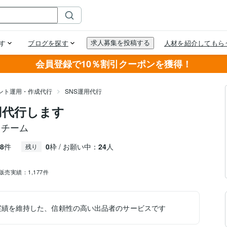
会員登録で10％割引クーポンを獲得！
ウント運用・作成代行
SNS運用代行
運用代行します
用チーム
8
件
0
枠 / お願い中：
24
人
残り
販売実績：
1,177件
実績を維持した、信頼性の高い出品者のサービスです