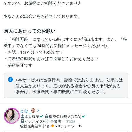
ですので、お気軽にご相談くださいませ♪

あなたとの出会いをお待ちしております。
購入にあたってのお願い
・「相談可能」になっている時はすぐにお話出来ます。また、「待
機中」でなくても24時間お気軽にメッセージくださいね。

・お試し1分だけ〜でもokです！

・ご希望の時間があればご遠慮なくお伝えください

・秘密厳守です
※本サービスは医療行為・診断ではありません。効果には
個人差があります。症状がある場合や心身の不調がある
場合は、医療機関・専門機関にご相談ください。
えな_
本人確認
機密保持契約(NDA)
インボイス発行事業者
未登録
総販売実績
16
評価
5.0
フォロワー
12