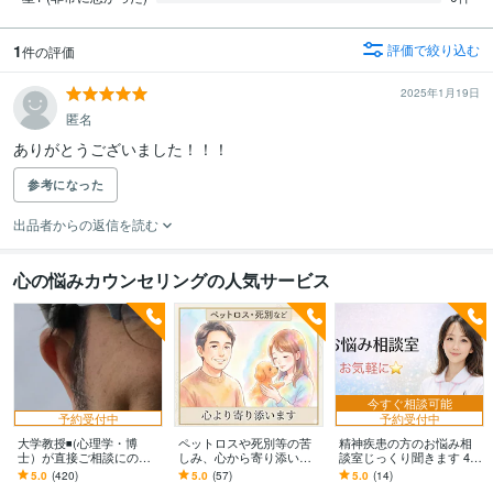
1
評価で絞り込む
件の評価
2025年1月19日
匿名
ありがとうございました！！！
参考になった
出品者からの返信を読む
心の悩みカウンセリングの人気サービス
今すぐ相談可能
予約受付中
予約受付中
大学教授◾️(心理学・博
ペットロスや死別等の苦
精神疾患の方のお悩み相
士）が直接ご相談にのり
しみ、心から寄り添いま
談室じっくり聞きます 48
ます 学生さんが、心理学
す 止まった時計の針、無
時間以内にあなただけの
5.0
(420)
5.0
(57)
5.0
(14)
の先生に恋愛相談するよ
理に動かさなくて大丈夫
Word資料を無料でお届け