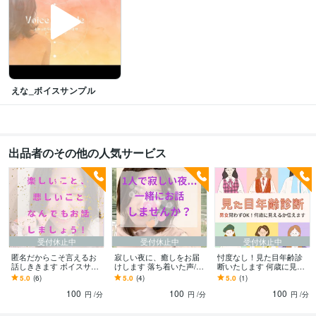
えな_ボイスサンプル
出品者のその他の人気サービス
受付休止中
受付休止中
受付休止中
匿名だからこそ言えるお
寂しい夜に、癒しをお届
忖度なし！見た目年齢診
話しききます ボイスサン
けします 落ち着いた声/秘
断いたします 何歳に見え
プルあり/ストレス発散に
密な話/ボイスサンプルあ
るか伝えます！婚活や恋
5.0
(6)
5.0
(4)
5.0
(1)
おすすめ♪
り
愛を頑張りたい方に☆(電
100
100
100
話用
円
/分
円
/分
円
/分