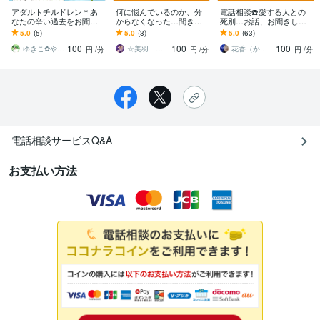
アダルトチルドレン＊あ
何に悩んでいるのか、分
電話相談☎️愛する人との
なたの辛い過去をお聞き
からなくなった…聞きま
死別…お話、お聞きしま
します あなたは悪くない/
す 一度、頭の中の思考を
す あの人に逢いたい、た
5.0
(5)
5.0
(3)
5.0
(63)
前を向いて一歩踏み出す
外に出して、スペースを
だそれだけ…同じ境遇だ
100
100
100
ために過去を昇華☆
作りませんか
から分かり合える事
ゆきこ✿やさしく丁寧な傾聴
☆美羽 ミウ☆
花香（かこ）
円
/分
円
/分
円
/分
電話相談サービスQ&A
お支払い方法