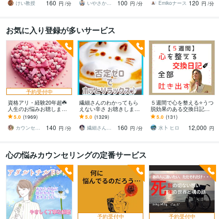
160
100
120
うなお気軽さでどうぞ
ですから
します
けい教授
いやさか☆やすらぎの傾聴者
Emikoナース
円
/分
円
/分
円
/分
お気に入り登録が多いサービス
予約受付中
資格アリ・経験20年超☘️
繊細さんのわかってもら
５週間で心を整える⭐うつ
人生のお悩みお聴します
えない辛さ お聴きします
脱効果のある交換日記し
鬱・HSP・介護障害・毒
HSP/モヤモヤを手放す一
ます 【通常版】気持ちを
5.0
(1969)
5.0
(1329)
5.0
(131)
親・恋愛・仕事・育児・
歩☘️自分を大切にする✨を
吐き出す、習慣化❗
140
160
12,000
占い依存etc
始めよう
カウンセリング事務所☘️オフィスカノン
繊細さん相談室☘️野崎真礼（まひろ）
水卜 ヒロ
円
/分
円
/分
円
心の悩みカウンセリングの定番サービス
予約受付中
予約受付中