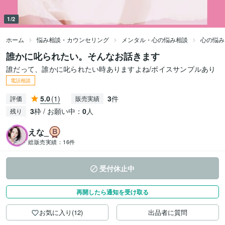
1/2
ホーム
悩み相談・カウンセリング
メンタル・心の悩み相談
心の悩み
誰かに叱られたい。そんなお話きます
誰だって、誰かに叱られたい時ありますよね/ボイスサンプルあり
電話相談
5.0
(1)
3
件
評価
販売実績
3
枠 / お願い中：
0
人
残り
えな_
総販売実績：
16件
受付休止中
再開したら通知を受け取る
お気に入り(12)
出品者に質問