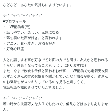
などなど、あなたの気持ちによりそいます。

✧･ﾟ: *✧･ﾟ: *✧･ﾟ: *✧･ﾟ: *

■プロフィール

・LIVE配信者(元)

・話しやすい、楽しい、元気になる

・落ち着いた声が好き。と言われます

・アニメ、食べ歩き、お酒も好き

・好奇心旺盛

人とお話しする事が好きで初対面の方でも周りに友人かと思われる
くらい、仲良くなってることもしばしばあります(笑)

また、今まで飲食や子供と関わるお仕事、LIVE配信でも老若男女問
わずたくさんの方のお悩みを聞かせていただく機会が多く、皆さん
のお気持ちがスッキリしているのを見ると嬉しくて、

電話相談を始めさせていただきました。

✧･ﾟ: *✧･ﾟ: *✧･ﾟ: *✧･ﾟ: *

若い時から波乱万丈な人生でしたので、偏見などはあまりありませ
ん。
