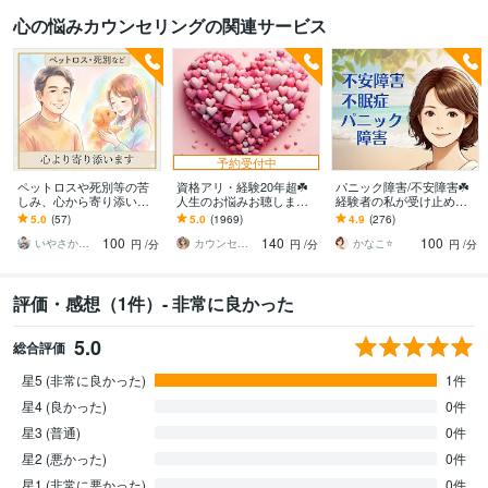
心の悩みカウンセリングの関連サービス
予約受付中
ペットロスや死別等の苦
資格アリ・経験20年超☘️
パニック障害/不安障害☘️
しみ、心から寄り添いま
人生のお悩みお聴します
経験者の私が受け止めま
す 止まった時計の針、無
鬱・HSP・介護障害・毒
す これってパニック障
5.0
(57)
5.0
(1969)
4.9
(276)
理に動かさなくて大丈夫
親・恋愛・仕事・育児・
害？様々な対処法、あな
100
140
100
ですから
占い依存etc
たと一緒に考えます
いやさか☆やすらぎの傾聴者
カウンセリング事務所☘️オフィスカノン
かなこ⭐️
円
/分
円
/分
円
/分
評価・感想（1件）- 非常に良かった
5.0
総合評価
星5 (非常に良かった)
1件
星4 (良かった)
0件
星3 (普通)
0件
星2 (悪かった)
0件
星1 (非常に悪かった)
0件