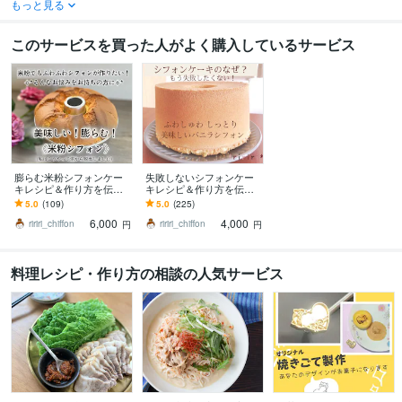
もっと見る
このサービスを買った人がよく購入しているサービス
膨らむ米粉シフォンケー
失敗しないシフォンケー
キレシピ＆作り方を伝授
キレシピ＆作り方を伝授
します 『米粉だとうまく
します 『シフォンの沼』
5.0
(109)
5.0
(225)
焼けない！膨らまな
から抜けられない方にお
6,000
4,000
い！』お悩みの方におす
すすめ
ririri_chiffon
ririri_chiffon
円
円
すめ
料理レシピ・作り方の相談の人気サービス