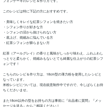
フォンケーキのレシピ＆作り方です。

このレシピは特に下記の方におすすめです。

・美味しくキレイな紅茶シフォンを焼きたい方

・シフォン作りが好きな方

・シフォンの沼から抜けられない方

・底上げ、焼縮みに悩んでいる方

・紅茶シフォンが膨らまない方

紅茶（アールグレイ）の香りと風味がしっかり味わえ、ふわふわし
っとりと柔らかく、焼縮みもないとても綺麗な仕上がりの紅茶シフ
ォンです！

こちらのレシピ＆作り方は、18cm型の薄力粉を使用したレシピと
なっています。

米粉レシピについては、現在鋭意制作中ですので、今しばらくお待
ちくださいませ。

また18cm以外の型をお持ちの方は事前に『出品者に質問』『メッ
セージを送る』からご相談ください！
