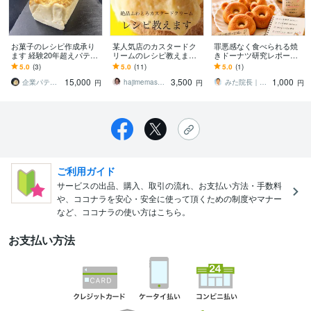
お菓子のレシピ作成承り
某人気店のカスタードク
罪悪感なく食べられる焼
ます 経験20年超えパティ
リームのレシピ教えます
きドーナツ研究レポート
シエが商品開発のお悩み
私が開発を担当した本人
します ダイエット中でも
5.0
(3)
5.0
(11)
5.0
(1)
のお助けします
です♪プロの方も♡
食べられる焼きドーナツ
15,000
3,500
1,000
です
企業パティシエO
hajimemashite YM
みた院長｜心と身体の研究家
円
円
円
ご利用ガイド
サービスの出品、購入、取引の流れ、お支払い方法・手数料
や、ココナラを安心・安全に使って頂くための制度やマナー
など、ココナラの使い方はこちら。
お支払い方法