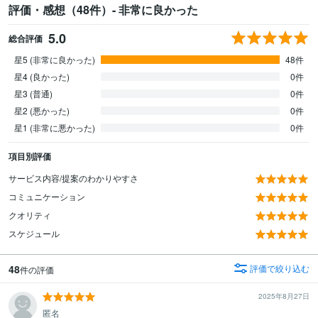
評価・感想（48件）- 非常に良かった
5.0
総合評価
星5 (非常に良かった)
48件
星4 (良かった)
0件
星3 (普通)
0件
星2 (悪かった)
0件
星1 (非常に悪かった)
0件
項目別評価
サービス内容/提案のわかりやすさ
コミュニケーション
クオリティ
スケジュール
48
評価で絞り込む
件の評価
2025年8月27日
匿名