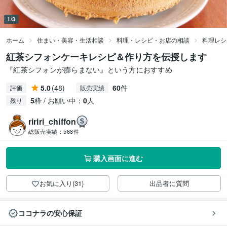
1/3
ホーム
住まい・美容・生活相談
料理・レシピ・お店の相談
料理レシ
紅茶シフォンケーキレシピ＆作り方を伝授します
『紅茶シフォンが膨らまない』という方におすすめ
5.0
(48)
60
件
評価
販売実績
5
枠 / お願い中：
0
人
残り
ririri_chiffon
総販売実績：
568件
購入画面に進む
お気に入り(31)
出品者に質問
ココナラの安心保証