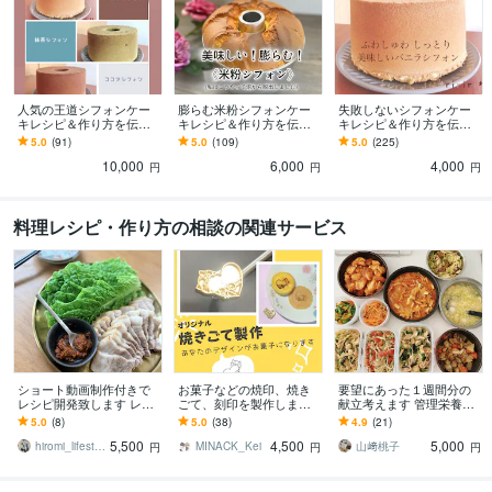
人気の王道シフォンケー
膨らむ米粉シフォンケー
失敗しないシフォンケー
キレシピ＆作り方を伝授
キレシピ＆作り方を伝授
キレシピ＆作り方を伝授
します 失敗しないシフォ
します 『米粉だとうまく
します 『シフォンの沼』
5.0
(91)
5.0
(109)
5.0
(225)
ンケーキレシピ3種
焼けない！膨らまな
から抜けられない方にお
10,000
6,000
4,000
い！』お悩みの方におす
すすめ
円
円
円
すめ
料理レシピ・作り方の相談の関連サービス
ショート動画制作付きで
お菓子などの焼印、焼き
要望にあった１週間分の
レシピ開発致します レシ
ごて、刻印を製作します
献立考えます 管理栄養士
ピ開発からご提供レシピ
手作りお菓子をもっと華
がフルオーダーメイドの
5.0
(8)
5.0
(38)
4.9
(21)
まで！麹の料理もいたし
やかにしませんか？
献立作成します
5,500
4,500
5,000
ます。
hiromi_lifestyle
MINACK_Kei
山﨑桃子
円
円
円