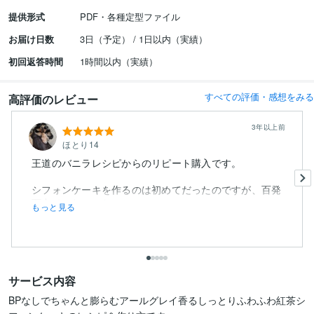
提供形式
PDF・各種定型ファイル
お届け日数
3日（予定） / 1日以内（実績）
初回返答時間
1時間以内（実績）
すべての評価・感想をみる
高評価のレビュー
3年以上前
ほとり14
王道のバニラレシピからのリピート購入です。
シフォンケーキを作るのは初めてだったのですが、百発
百中でふわっふわのシフォ...
もっと見る
サービス内容
BPなしでちゃんと膨らむアールグレイ香るしっとりふわふわ紅茶シ