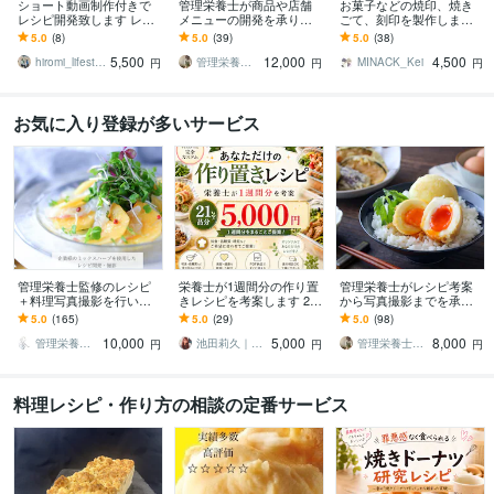
ショート動画制作付きで
管理栄養士が商品や店舗
お菓子などの焼印、焼き
レシピ開発致します レシ
メニューの開発を承りま
ごて、刻印を製作します
ピ開発からご提供レシピ
す テーマやイメージなど
手作りお菓子をもっと華
5.0
(8)
5.0
(39)
5.0
(38)
まで！麹の料理もいたし
を一からお聞かせくださ
やかにしませんか？
5,500
12,000
4,500
ます。
い
hiromi_lifestyle
管理栄養士 ai mama
MINACK_Kei
円
円
円
お気に入り登録が多いサービス
管理栄養士監修のレシピ
栄養士が1週間分の作り置
管理栄養士がレシピ考案
＋料理写真撮影を行いま
きレシピを考案します 21
から写真撮影までを承り
す SNS・企業販促に使え
品分の簡単ごちそうメニ
ます 素材やコンセプト
5.0
(165)
5.0
(29)
5.0
(98)
る“おいしい見せ方”をサポ
ュー｜美容・健康テーマ
を、より美味しく、より
10,000
5,000
8,000
ートします
付き
魅力的に
管理栄養士asami
池田莉久｜動画編集・栄養士ライター
管理栄養士 ai mama
円
円
円
料理レシピ・作り方の相談の定番サービス