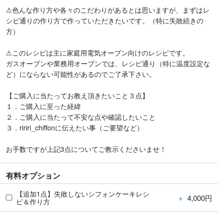
⚠色んな作り方や各々のこだわりがあるとは思いますが、まずはレ
シピ通りの作り方で作っていただきたいです。（特に失敗続きの
方）

⚠このレシピは主に家庭用電気オーブン向けのレシピです。

ガスオーブンや業務用オーブンでは、レシピ通り（特に温度設定な
ど）にならない可能性があるのでご了承下さい。

【ご購入に当たってお教え頂きたいこと３点】

１．ご購入に至った経緯

２．ご購入に当たって不安な点や確認したいこと

３．ririri_chiffonに伝えたい事（ご要望など）

お手数ですが上記3点についてご教示くださいませ！
有料オプション
【追加1点】失敗しないシフォンケーキレシ
＋
4,000円
ピ＆作り方