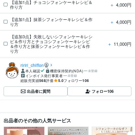
【追加1点】チョコシフォンケーキレシピ＆
＋
4,000円
作り方
【追加1点】抹茶シフォンケーキレシピ＆作
＋
4,000円
り方
【追加3点】失敗しないシフォンケーキレシ
ピ＆作り方とチョコシフォンケーキレシピ
＋
11,000円
＆作り方と抹茶シフォンケーキレシピ＆作
り方
ririri_chiffon
本人確認
機密保持契約(NDA)
未登録
インボイス発行事業者
未登録
総販売実績
568
評価
5.0
フォロワー
106
出品者に質問
フォロー
106
出品者のその他の人気サービス