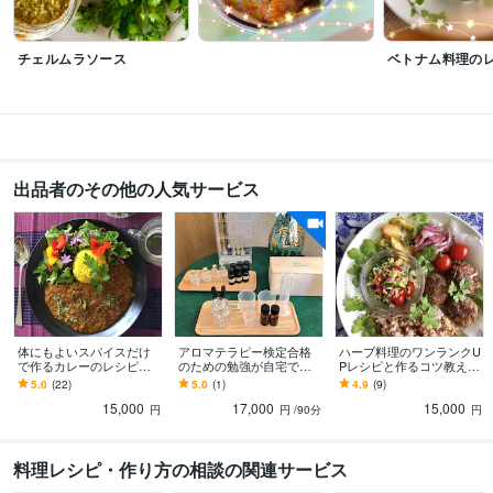
チェルムラソース
ベトナム料理の
出品者のその他の人気サービス
体にもよいスパイスだけ
アロマテラピー検定合格
ハーブ料理のワンランクU
で作るカレーのレシピあ
のための勉強が自宅でて
Pレシピと作るコツ教えま
ります 食材に合わせたス
きます アロマ検定を独学
す ハーブ料理や商品レシ
5.0
(22)
5.0
(1)
4.9
(9)
パイス選び。市販のルー
で受験する方のために
ピ開発をする料理研究家
15,000
17,000
15,000
や小麦粉不使用。
のオリジナルレシピ
円
円
/90分
円
料理レシピ・作り方の相談の関連サービス