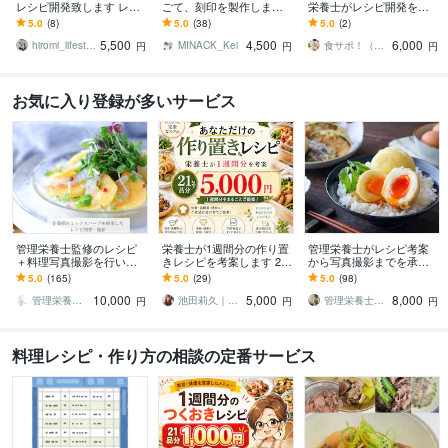
レシピ開発致します レシ
ごて、刻印を製作します
栄養士がレシピ開発をし
ピ開発からご提供レシピ
手作りお菓子をもっと華
ます 伝えたいコンセプト
5.0
(8)
5.0
(38)
5.0
(2)
まで！麹の料理もいたし
やかにしませんか？
を形にする管理栄養士の
5,500
4,500
6,000
ます。
レシピ制作サービス！
hiromi_lifestyle
MINACK_Kei
食サポ！（管理栄養士チーム）
円
円
円
お気に入り登録が多いサービス
管理栄養士監修のレシピ
栄養士が1週間分の作り置
管理栄養士がレシピ考案
＋料理写真撮影を行いま
きレシピを考案します 21
から写真撮影までを承り
す SNS・企業販促に使え
品分の簡単ごちそうメニ
ます 素材やコンセプト
5.0
(165)
5.0
(29)
5.0
(98)
る“おいしい見せ方”をサポ
ュー｜美容・健康テーマ
を、より美味しく、より
10,000
5,000
8,000
ートします
付き
魅力的に
管理栄養士asami
池田莉久｜動画編集・栄養士ライター
管理栄養士 ai mama
円
円
円
料理レシピ・作り方の相談の定番サービス