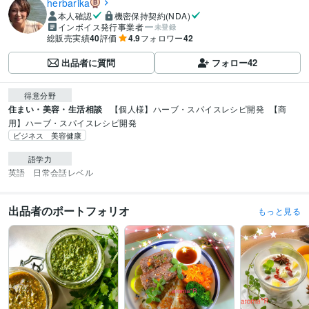
herbarika
本人確認
機密保持契約(NDA)
インボイス発行事業者
未登録
総販売実績
40
評価
4.9
フォロワー
42
出品者に質問
フォロー
42
得意分野
住まい・美容・生活相談
【個人様】ハーブ・スパイスレシピ開発
【商
用】ハーブ・スパイスレシピ開発
ビジネス 美容健康
語学力
英語
日常会話レベル
出品者のポートフォリオ
もっと見る