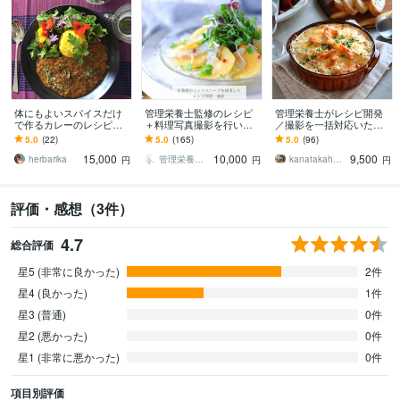
体にもよいスパイスだけ
管理栄養士監修のレシピ
管理栄養士がレシピ開発
で作るカレーのレシピあ
＋料理写真撮影を行いま
／撮影を一括対応いたし
ります 食材に合わせたス
す SNS・企業販促に使え
ます レシピ開発から撮
5.0
(22)
5.0
(165)
5.0
(96)
パイス選び。市販のルー
る“おいしい見せ方”をサポ
影・栄養価計算等 まるご
15,000
10,000
9,500
や小麦粉不使用。
ートします
とお任せください！
herbarika
管理栄養士asami
kanatakahashi
円
円
円
評価・感想（3件）
4.7
総合評価
星5 (非常に良かった)
2件
星4 (良かった)
1件
星3 (普通)
0件
星2 (悪かった)
0件
星1 (非常に悪かった)
0件
項目別評価