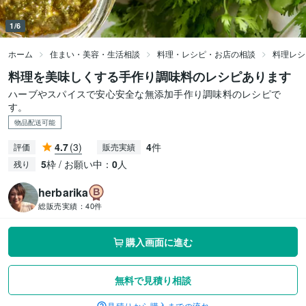
1/6
ホーム
住まい・美容・生活相談
料理・レシピ・お店の相談
料理レシ
料理を美味しくする手作り調味料のレシピあります
ハーブやスパイスで安心安全な無添加手作り調味料のレシピで
す。
物品配送可能
4.7
(3)
4
件
評価
販売実績
5
枠 / お願い中：
0
人
残り
herbarika
総販売実績：
40件
購入画面に進む
無料で見積り相談
見積りから購入までの流れ