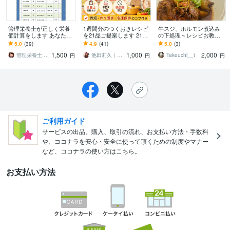
管理栄養士が正しく栄養
1週間分のつくおきレシピ
牛スジ、ホルモン煮込み
価計算をします あなたの
を21品ご提案します 21品
の下処理～レシピお教え
食事の栄養価は？手作
分1,000円｜晩御飯限定・
します 簡単、本格的！お
5.0
(39)
4.9
(41)
5.0
(3)
り、外食、中食すべてに
PDF納品
店の味をご家庭でも！
1,500
1,000
2,000
対応。
管理栄養士 カワ
池田莉久｜動画編集・栄養士ライター
Takeuchi__t
円
円
円
ご利用ガイド
サービスの出品、購入、取引の流れ、お支払い方法・手数料
や、ココナラを安心・安全に使って頂くための制度やマナー
など、ココナラの使い方はこちら。
お支払い方法