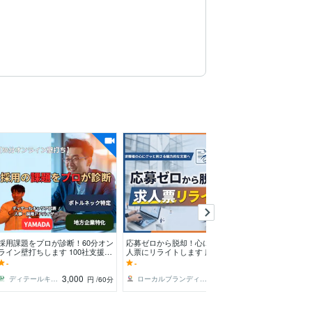
採用課題をプロが診断！60分オン
応募ゼロから脱却！心に刺さる求
採用コンサル。
ライン壁打ちします 100社支援の
人票にリライトします 広告費を
を全て解決しま
人事プロが、採用プロセスのボト
かける前に！採用のプロが「選ば
タートアップ企
-
-
-
ルネックを特定！
れる文章」に改善します
コンサルティン
3,000
3,000
ディテールキャリア（代表 YamaDa）
ローカルブランディング㈱Web制作・採用
円
/60分
円