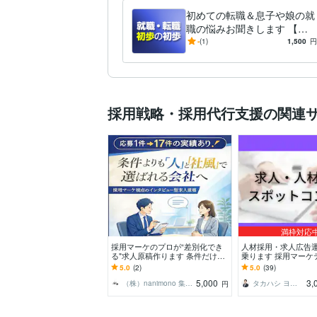
初めての転職＆息子や娘の就
職の悩みお聞きします 【匿
名OK】就職＆転職のお悩み
-
(1)
1,500
円
解決！求人広告ライターに相
談！
採用戦略・採用代行支援の関連
満枠対応
採用マーケのプロが“差別化でき
人材採用・求人広告
る"求人原稿作ります 条件だけで
乗ります 採用マーケ
比較されない！インタビューで社
プロが課題と打ち手
5.0
(2)
5.0
(39)
風と人柄を伝えます
5,000
3,
（株）nanimono 集客・採用支援
タカハシ ヨウスケ
円