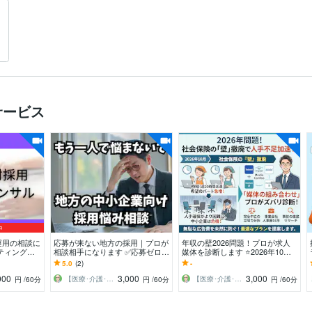
サービス
中
運用の相談に
応募が来ない地方の採用｜プロが
年収の壁2026問題！プロが求人
ティングの
相談相手になります ✅応募ゼロか
媒体を診断します ⭐2026年10月
を提案
ら脱却！求人票添削から採用戦略
～の人手不足懸念解決！最適な求
5.0
(2)
-
まで伴走します
人媒体を提案
000
3,000
3,000
【医療･介護･福祉】採用代行RPO－W
【医療･介護･福祉】採用代行RPO－W
円
/60分
円
/60分
円
/60分