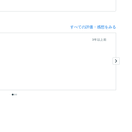
すべての評価・感想をみる
3年以上前
的
で
出