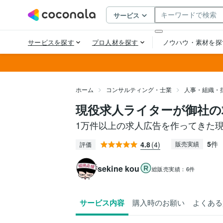
ホーム
コンサルティング・士業
人事・組織・
現役求人ライターが御社の
1万件以上の求人広告を作ってきた
5
件
4.8
(4)
販売実績
評価
sekine kou
総販売実績：
6件
サービス内容
購入時のお願い
よくある