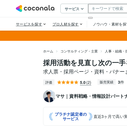
ホーム
コンサルティング・士業
人事・組織・
採用活動を見直し次の一手
求人票・採用ページ・資料・バナー
3
件
5.0
(2)
販売実績
評価
マサ｜資料戦略・情報設計パート
プラチナ認定者の
直近3ヶ月で高い
サービス