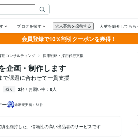
会員登録で10％割引クーポンを獲得！
採用コンサルティング
採用戦略・採用代行支援
を企画・制作します
まで課題に合わせて一貫支援
2
枠 / お願い中：
0
人
残り
ナー
総販売実績：
64件
実績を維持した、信頼性の高い出品者のサービスです