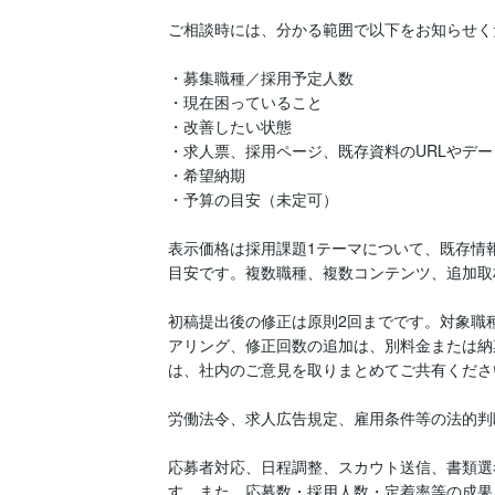
ご相談時には、分かる範囲で以下をお知らせく
・募集職種／採用予定人数

・現在困っていること

・改善したい状態

・求人票、採用ページ、既存資料のURLやデータ
・希望納期

・予算の目安（未定可）

表示価格は採用課題1テーマについて、既存情
目安です。複数職種、複数コンテンツ、追加取
初稿提出後の修正は原則2回までです。対象職
アリング、修正回数の追加は、別料金または納
は、社内のご意見を取りまとめてご共有ください
労働法令、求人広告規定、雇用条件等の法的判
応募者対応、日程調整、スカウト送信、書類選
す。また、応募数・採用人数・定着率等の成果