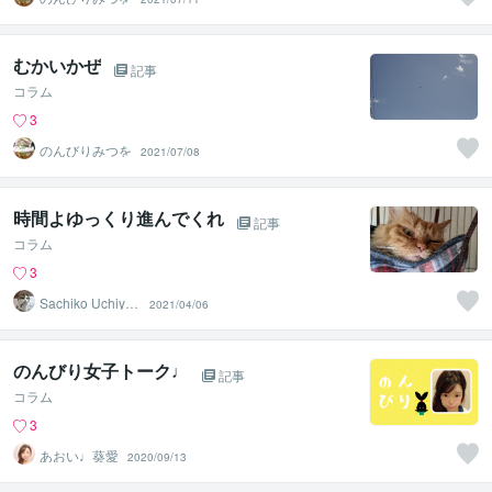
むかいかぜ
記事
コラム
3
のんびりみつを
2021/07/08
時間よゆっくり進んでくれ
記事
コラム
3
Sachiko Uchiya
2021/04/06
ma
のんびり女子トーク♩
記事
コラム
3
あおい♩葵愛
2020/09/13