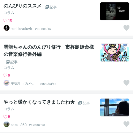
のんびりのススメ
記事
コラム
10
mini lovelovix
2021/08/15
雲龍ちゃんののんびり修行 市杵島姫命様
の音楽修行番外編
記事
コラム
9
実弥生（みや
2023/03/18
の）
やっと暖かくなってきましたね★
記事
コラム
9
kazu_369
2023/02/28