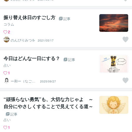
振り替え休日のすごし方
記事
コラム
2
のんびりみつを
2021/05/17
今日はどんな一日にする？
記事
占い
1
ー和ー（なご
2025/09/27
み）
“頑張らない勇気”も、大切な力じゃよ ～
自分にやさしくすることで見えてくる道～
記事
占い
1