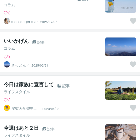
コラム
3
messenger mar
2025/07/27
いいかげん
記事
コラム
3
さっとん♂
2025/02/21
今日は家族に宣言して
記事
ライフスタイル
3
探究＆学習塾｜
2023/06/03
なぜラボ
今週はあと２日
記事
ライフスタイル