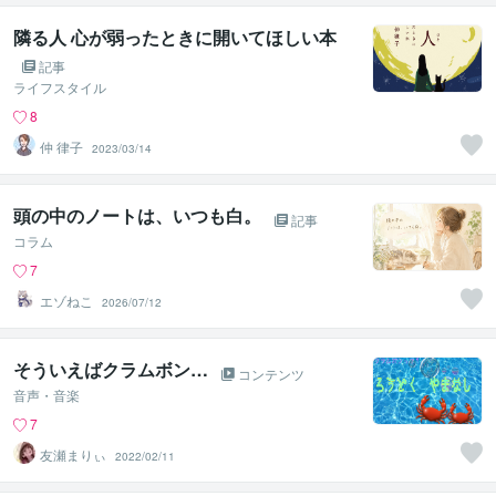
隣る人 心が弱ったときに開いてほしい本
記事
ライフスタイル
8
仲 律子
2023/03/14
頭の中のノートは、いつも白。
記事
コラム
7
エゾねこ
2026/07/12
そういえばクラムボン…
コンテンツ
音声・音楽
7
友瀬まりぃ
2022/02/11