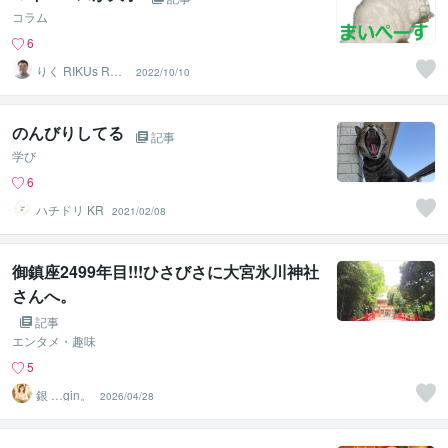
コラム
6
りく RIKUs ROO
2022/10/10
M
のんびりしてる
記事
学び
6
ハチドリ KR
2021/02/08
御鎮座2499年目!!!ひさびさに大宮氷川神社
さんへ。
記事
エンタメ・趣味
5
銀 …gin。
2026/04/28