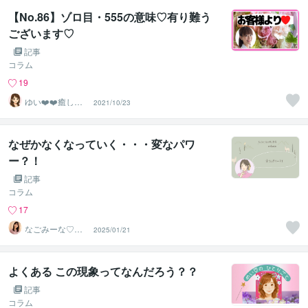
【No.86】ゾロ目・555の意味♡有り難う
ございます♡
記事
コラム
19
ゆい❤️❤️癒しの
2021/10/23
心友
なぜかなくなっていく・・・変なパワ
ー？！
記事
コラム
17
なごみーな♡癒
2025/01/21
し系心のサポー
ター
よくある この現象ってなんだろう？？
記事
コラム