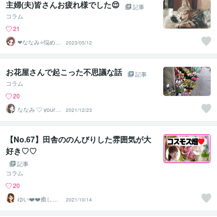
主婦(夫)皆さんお疲れ様でした😌
記事
コラム
21
❤ななみ⭐悩める
2023/05/12
あなたの1番の味
方❤
お花屋さんで起こった不思議な話
記事
コラム
20
ななみ ♡ your h
2021/12/23
eart 恋占い
【No.67】田舎ののんびりした雰囲気が大
好き♡♡
記事
コラム
20
ゆい❤️❤️癒しの
2021/10/14
心友