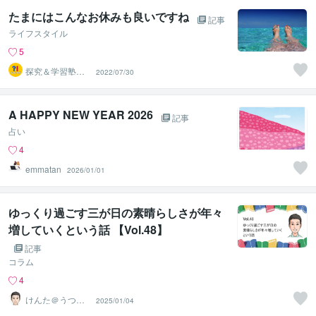
たまにはこんなお休みも良いですね
記事
ライフスタイル
5
探究＆学習塾｜
2022/07/30
なぜラボ
A HAPPY NEW YEAR 2026
記事
占い
4
emmatan
2026/01/01
ゆっくり過ごす三が日の素晴らしさが年々
増していくという話 【Vol.48】
記事
コラム
4
けんた＠うつを
2025/01/04
克服した現役課