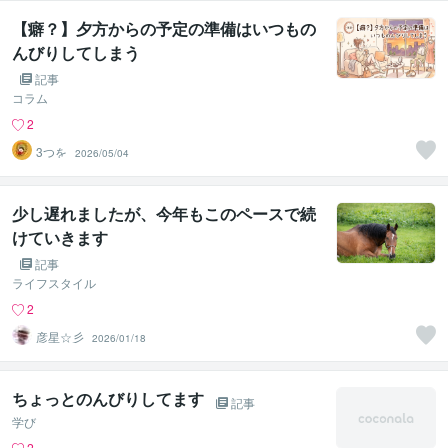
【癖？】夕方からの予定の準備はいつもの
んびりしてしまう
記事
コラム
2
3つを
2026/05/04
少し遅れましたが、今年もこのペースで続
けていきます
記事
ライフスタイル
2
彦星☆彡
2026/01/18
ちょっとのんびりしてます
記事
学び
2