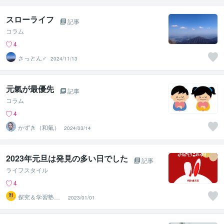
長
スローライフ
記事
コラム
4
さっとん♂
2024/11/13
元氣が最優先
記事
コラム
4
かずき（和氣）
2024/03/14
2023年元旦は発見の多い日でした
記事
ライフスタイル
4
探究＆学習塾｜
2023/01/01
なぜラボ