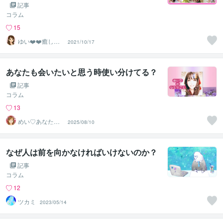
記事
コラム
15
ゆい❤️❤️癒しの
2021/10/17
心友
あなたも会いたいと思う時使い分けてる？
記事
コラム
13
めい♡あなたの
2025/08/10
陽だまりセラピ
スト
なぜ人は前を向かなければいけないのか？
記事
コラム
12
ツカミ
2023/05/14