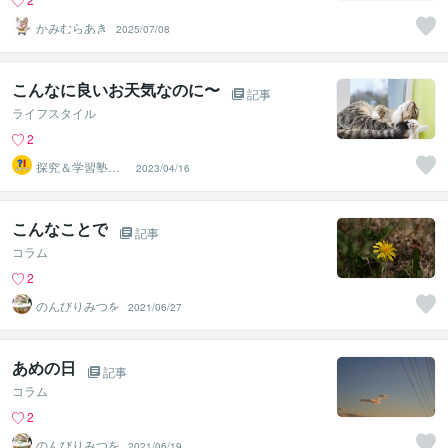
かみむらあき
2025/07/08
こんなに良いお天気なのに〜
記事
ライフスタイル
2
探究＆学習塾｜
2023/04/16
なぜラボ
こんなことで
記事
コラム
2
のんびりみつを
2021/06/27
あめの日
記事
コラム
2
のんびりみつを
2021/06/19