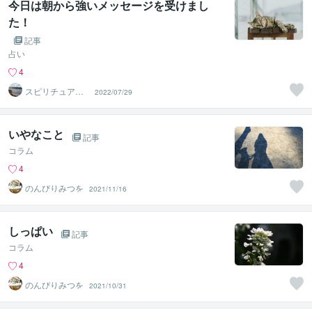
今日は朝から強いメッセージを受けまし
た！
記事
占い
4
スピリチュアル
2022/07/29
カウンセラー沙
耶美
いやなこと
記事
コラム
4
のんびりみつを
2021/11/16
しっぱい
記事
コラム
4
のんびりみつを
2021/10/31