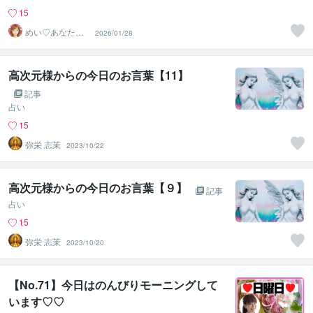
15
めい♡あなたの
2026/01/28
陽だまりセラピ
スト
高次元様からの今日のお言葉【11】
記事
占い
15
弥栄 志茉
2023/10/22
高次元様からの今日のお言葉【９】
記事
占い
15
弥栄 志茉
2023/10/20
【No.71】今日はのんびりモーニングして
います♡♡