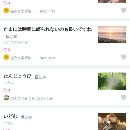
3
探究＆学習塾｜
2022/11/23
なぜラボ
たまには時間に縛られないのも良いですね
記事
ライフスタイル
3
探究＆学習塾｜
2021/10/29
なぜラボ
たんじょうび
記事
コラム
3
のんびりみつを
2021/10/20
いどむ
記事
コラム