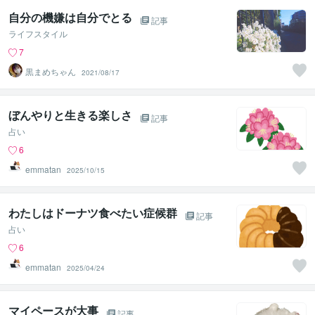
自分の機嫌は自分でとる
記事
ライフスタイル
7
黒まめちゃん
2021/08/17
ぼんやりと生きる楽しさ
記事
占い
6
emmatan
2025/10/15
わたしはドーナツ食べたい症候群
記事
占い
6
emmatan
2025/04/24
マイペースが大事
記事