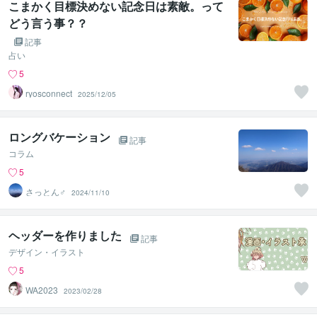
こまかく目標決めない記念日は素敵。って
どう言う事？？
記事
占い
5
ryosconnect
2025/12/05
ロングバケーション
記事
コラム
5
さっとん♂
2024/11/10
ヘッダーを作りました
記事
デザイン・イラスト
5
WA2023
2023/02/28