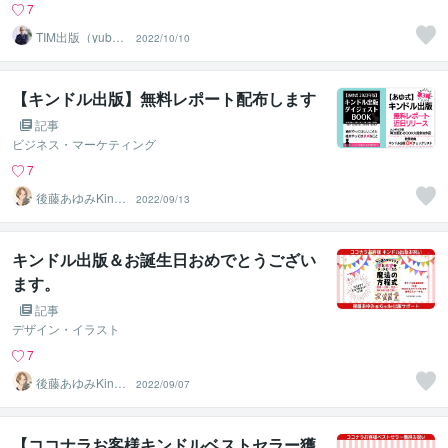
7
TIM出版（yubun
2022/10/10
e0634）
【キンドル出版】無料レポート配布します
記事
ビジネス・マーケティング
7
後藤あゆみKindl
2022/09/13
eコンサル＆デザ
イン
キンドル出版＆お誕生日おめでとうござい
ます。
記事
デザイン・イラスト
7
後藤あゆみKindl
2022/09/07
eコンサル＆デザ
イン
【ココナラお客様キンドルベストセラー獲