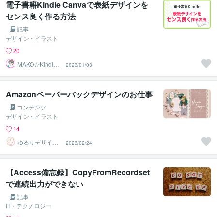
電子書籍Kindle Canvaで表紙デザインを
センス良く作る方法
記事
デザイン・イラスト
20
MAKO☆Kindle
2023/01/03
出版クリエイタ
ー
Amazonペーパーバックデザインのお仕事
コンテンツ
デザイン・イラスト
14
ゆるりデザイン
2023/02/24
＠夏季休暇中
【Access備忘録】CopyFromRecordset
で連続出力ができない
記事
IT・テクノロジー