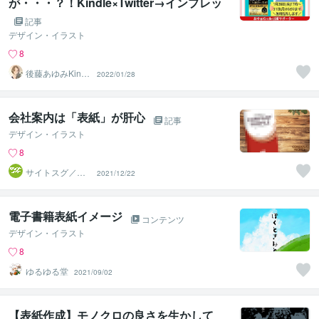
が・・・？！Kindle×Twitter→インプレッ
ション100倍
記事
デザイン・イラスト
8
後藤あゆみKindl
2022/01/28
eコンサル＆デザ
イン
会社案内は「表紙」が肝心
記事
デザイン・イラスト
8
サイトスグ／実
2021/12/22
績800件
電子書籍表紙イメージ
コンテンツ
デザイン・イラスト
8
ゆるゆる堂
2021/09/02
【表紙作成】モノクロの良さを生かして