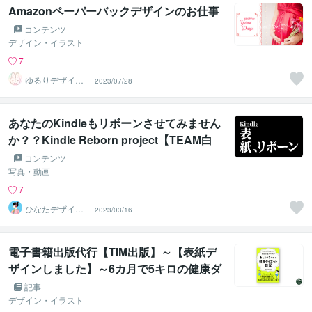
Amazonペーパーバックデザインのお仕事
コンテンツ
デザイン・イラスト
7
ゆるりデザイン
2023/07/28
＠夏季休暇中
あなたのKindleもリボーンさせてみません
か？？Kindle Reborn project【TEAM白
猫】
コンテンツ
写真・動画
7
ひなたデザイン
2023/03/16
ラボ（初心者歓
迎）
電子書籍出版代行【TIM出版】～【表紙デ
ザインしました】～6カ月で5キロの健康ダ
イエット日記
記事
デザイン・イラスト