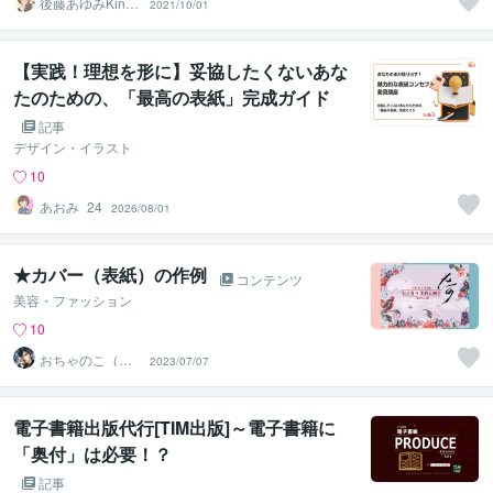
後藤あゆみKindl
2021/10/01
eコンサル＆デザ
イン
【実践！理想を形に】妥協したくないあな
たのための、「最高の表紙」完成ガイド
記事
デザイン・イラスト
10
あおみ_24
2026/08/01
★カバー（表紙）の作例
コンテンツ
美容・ファッション
10
おちゃのこ（御
2023/07/07
茶乃子祭々）
電子書籍出版代行[TIM出版]～電子書籍に
「奥付」は必要！？
記事