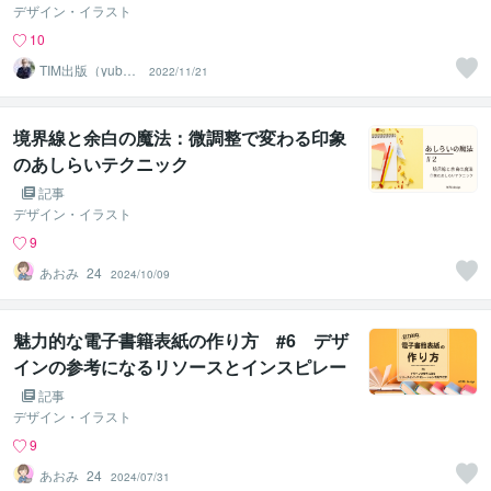
デザイン・イラスト
10
TIM出版（yubun
2022/11/21
e0634）
境界線と余白の魔法：微調整で変わる印象
のあしらいテクニック
記事
デザイン・イラスト
9
あおみ_24
2024/10/09
魅力的な電子書籍表紙の作り方 #6 デザ
インの参考になるリソースとインスピレー
ションの見つけ方
記事
デザイン・イラスト
9
あおみ_24
2024/07/31