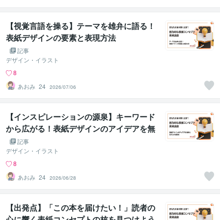
esign
【視覚言語を操る】テーマを雄弁に語る！
表紙デザインの要素と表現方法
記事
デザイン・イラスト
8
あおみ_24
2026/07/06
【インスピレーションの源泉】キーワード
から広がる！表紙デザインのアイデアを無
限に生み出す連想術
記事
デザイン・イラスト
8
あおみ_24
2026/06/28
【出発点】「この本を届けたい！」読者の
心に響く表紙コンセプトの核を見つけよう