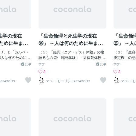
生学の現在
「生命倫理と死生学の現在
「生命倫
のために生ま
⑭」 ～人は何のために生ま
⑥」 ～
っていくのか
れ、どこに向かっていくのか
れ、どこ
リ」と「カルペ・
（５）「臨死（ニア・デス）体験」の物
（２）「生命
～
～
③人は何のために生
語るもの ②「臨死体験」「近似死体験」
決定権」の意
ものだ、ここ地球上
の「共通性」は「普遍性」を意味する 臨
で確立されたの
記事
学び
記事
学び
。我々各々は短い
死体験の研究史～欧米では地質学者のア
uctive he
3
3
ており、それがな
ルベルト・ハイムが登山時の事故で自身
発展は「生殖
にある目的を見抜
が臨死体験（Near Death Experience）
果を生み出し
マス・モーリン
マス・モ
2024/03/19
2024/03/12
たりもする。しか
をしたことをきっかけに研究を行い、18
ひろ）・諏訪
観点からすれば、
92年に発表したことに始まります。1975
長（長野県下
ることが1つある。
年に医師のエリザベス・キューブラー・
初の代理母出
のためにここに存
ロスと、医師で心理学者のレイモンド・
「代理出産」（su
であり、それはと
ムーディが相次いで著書を出版したこと
国などで行な
に我々の幸せがか
で再び注目されるようになりました。 キ
を受ける女性
のためであり、そ
ューブラー・ロスの『死ぬ瞬間』は約20
がある上、妊
我々が共感の絆で
0人の臨死患者に聞き取りし、まとめたも
きいのです。
無数の見知らぬ
ので、事例に関する統計や科学的アプロ
会が認めてお
」（アインシュタ
ーチが行われるようになりました。1977
ドイツなどで