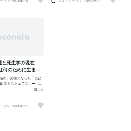
ーリン
マス・モーリン
2024/02/29
2024/02/27
坦脳波、の6項目を必要な知
に対して、QOL（Quality
賞を受賞した本庶佑（ほんじょたすく）
合領域である生化学・生物物理学・生物
つ、移植に無関係な2人以上
、人生・生活の質）は極論すれば
医師が開拓した「免疫チェックポイント
物理化学や、応用的な学問である農学・
ます。また、生後12週未満
行うに値する命」を重要と
阻害剤」は考案してから許認可を受ける
薬学・栄養学・医学・生命工学なども含
ては、法的脳死判定の対象
の命を否定する側面を持ち
まで約20年かかっているように、遺伝子
みます。 「バイオテクノロジー」（生物
ています。 一方、植物状
め、例えば人工中絶におい
治療も許認可を受けるまでには相応の時
工学）～生物学の知見を元にし、実社会
ive state）とは大脳の機能の
では人工中絶を否定します
間を要するでしょう。 2、医療連携が難
に有用な利用法をもたらす技術の総称
部が損なわれ、意識がない
は許容します。 また、例えば
しい 未承認治療である遺伝子治療は公
で、特に遺伝子操作をする場合には、
すが、脳幹は生きていま
った人間に対しては、SOL
的に承認されている標準治療を補完する
「遺伝子工学」と呼ばれる場合もあま
、自発呼吸ができ、人工呼
ることを許容しますが、QO
立場で成り立つものなので、原病を管理
す。 醸造、発酵の分野から、再生医学や
ど使いません。治療次第で
否定します。SOLとQOLの
している医師が反対している場合には遺
創薬、農作物の品種改良など様々な技術
たり、回復したりすること
はしばしば人権問題や生命
伝子治療を提供することはできなくなり
を包括する言葉で、農学、薬学、医学、
理と死生学の現在
ながら議論されることがあ
ます。 3、治療費（薬剤費）が高額 遺
歯学、理学、獣医学、工学と密接に関連
者や専門家においても意見
伝子治療は先端医
します。分子生物学や生物化学などの基
人は何のために生ま
ます。 歴史的にはSOLの概
礎生物学の発展とともに、応用生物学と
に向かっていくのか
のです。 「SOL」の基本原
倫理」の柱となった「自己
してのバイオテクノロジーも近年目覚し
に人の命）は無条件に尊い
義 ①ドストエフスキーに見
い発展を遂げており、クローン生物など
3原則が打ち出されていま
死」の「自己決定権」 ドス
従来SFに登場した様々な空想が現実のも
記事
的に人の死を導いてはならな
の「死刑」体験～「生」と
のとなりつつあります。 また、クロー
を除き、殺人は許されな
己決定権」を考えるとき、
ン技術や遺伝子組み換え作物などで、倫
た世界」でこれが左右され
理的な側面や自然環境との関係におい
ーリン
2024/03/01
③全ての人命は平
ないかと思わされるのが、
て、多くの議論が必要とされている分野
ければならない（人の命の
キーの事例です。 1849年
でもあります。遺伝子操作および細胞融
てはならない）。 この倫
新進作家ドストエフスキーは
合は、生物多様性に悪影響を及ぼす恐れ
、医療現場で医師は最後ま
誹謗したとの理由で逮捕さ
があるとの観点から「遺伝子組換え生物
り）患者の延命を続けなく
の12月末早朝、彼は同罪の
等の使用等の規制による生物の多様性の