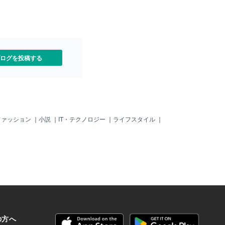
という主張になります（脳
士官ら20名と共に判決を言
確保に関する法律」（遺伝子組換え生物
みなさない）。SOL倫理は
ことになり、留置所から出
等規制法、遺伝子組換え規制法）によっ
カトリックと同じ生命観に
「単に集会で話しをしてい
て規制されています。 「生殖革命」～生
の立場に立つと、以下の倫
から」と皆楽観していまし
殖に関わる技術（生殖技術、reproductiv
とになります。 ①殺人して
護送馬車が待ち、囚人達は
e technology）の急速な進展とそれが社
（積極的）安楽
ず、真っ暗な道を運ばれ、
会にもたらす変化を言います。これは生
ログを投稿する
死刑台が組み立てられてい
殖を巡る人為の領域の拡大で
人一人、「銃殺刑に処す」
司祭に懺悔を求められ、服
、死に装束を着せられまし
が杭に縛られ、ドストエフス
と決められます。銃を構えた
、5分後には自分は死ぬだろ
ファッション
｜
小説
｜
IT・テクノロジー
｜
ライフスタイル
｜
は、零下10度の戸外に半時
ていたにもかかわらず、
たかどうか記憶がない」と
まりの早さで迫りくる死
痺してしまったのです。
かったらどうするだろう？
ることができたら！それは
限だろう！それは全部、自
だ！もしそうなったら、一
で百年のごとく大切にし
つ失わず、どの瞬間だっ