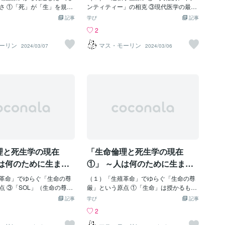
～
ますますエスカレートして
さ ①「死」が「生」を規定
大切なこととして、共時性（synchronicit
ンティティー」の相克 ③現代医学の最先
見かねた両親は「辛かった
生観」 「脳死」（brain d
y）ということがあるであろう。これは端
端「遺伝子医療」の光と闇を知る 「遺伝
記事
学び
記事
てもいいんだよ」と言うの
頭部外傷や脳卒中などで脳幹・
的に言えば、たましいの現象のなかには
子治療」～遺伝子工学の進歩を背景に遺
2
ちゃんは挫（くじ）けるこ
ど脳全体の機能が失われ、
因果律によって把握できぬものがあるこ
伝性疾患に対する根本的治療法として生
校に足を運びました。 死
ない状態を指します。脳死
と、それは「意味のある偶然の一致」と
まれてきたもので、元々は病気の細胞が
ーリン
マス・モーリン
2024/03/07
2024/03/06
かに素晴らしいかを聞いて
混同されることがあります
今まで呼ばれてきたように、継時的にで
持つ遺伝子の傷そのものを治すというも
んにとっては、死は少しも
ります。呼吸をつかさどる
はなく共時的に把握することのできるも
の、つまり、「遺伝子を治す」治療でし
んでした。反対に亡くなっ
失は直ちに心臓の停止（心
のであること、の指摘である。ユングは
た。現在では、細胞に何らかの遺伝子操
と再会できるのが楽しみだ
ac death）をもたらしますす
この考えについて、まだ考えのまとまら
作を施して治療を行うもの全般、つま
いました。しかし、何より
器の出現で、脳以外の血液
ないまま、その考えの一端をアインシュ
り、「遺伝子で治す」治療を広く指して
りました。それは、かけが
とが可能になりました。す
タインに話したら、アインシュタイン
います。そのため、遺伝子治療の対象と
ちを失うことだったので
死」は人工呼吸器の開発に
は、それは極めて重要なことだから必ず
なる疾患は、遺伝性疾患に限らず、がん
めの中でも頑張って学校に
された新しい死の概念なの
その考えの発展を怠らないようにせよ、
などの難治性疾患も含まれています。
友だちを失いたくない」と
植では、この脳死状態で臓
と言ったという。 人間のたましいに関
例えば、がんの遺伝子治療では、がん抑
でした。 二学期になる
移植しますが、心臓停止後
する研究を通じて、心理療法の在り方が
制遺伝子をがん細胞内に注入すること
一人の男の子が転校してき
器としての活性度が高く、
根本的に変わってきた。フロイトの考え
で、がん細胞の異常増殖を止め、細胞死
理と死生学の現在
「生命倫理と死生学の現在
男の子は義足で、歩こうと
ら心臓死に至るまで、普通
によれば、治療者は明確な理論と技法に
（アポトーシス）へと導きます。標準治
自然に曲がってし
週間程度とされます。日本
よって、患者
療では副作用を伴うこともありますが、
人は何のために生ま
①」 ～人は何のために生ま
なるのは全死者の約１％に
がん遺伝子医療で使用する抑制遺伝子は
に向かっていくのか
れ、どこに向かっていくのか
おり、1年に8,000人ほど
革命」でゆらぐ「生命の尊
正常細胞に悪影響を及ぼすことが無いた
（１）「生殖革命」でゆらぐ「生命の尊
～
す。日本では脳死かどうか
点 ③「SOL」（生命の尊
め、副作用は少ないとされています。そ
厳」という原点 ①「生命」は授かるもの
旧厚生省研究班が1985年に
L」（Sanctity of Lif
のため、体力の少ない小児や高齢者の癌
なのか、作り出すものなのか 「生命科
記事
学び
記事
判定基準（竹内基準）が使
厳）～「人は受精した瞬間か
にも適応可能です。一方で、現時点では
学」（life science）～生命を取り巻く関
2
①深い昏睡、②自発呼吸停
という概念を持ち、「生き
次のような問題点が指摘されています。
連諸科学の総称であり、物理学や化学な
開き（散大）、④脳幹反射
命はない」ことを主題とし
1、未承認治療ゆえのリスク ノーベル
ど物質科学に分類される自然科学との融