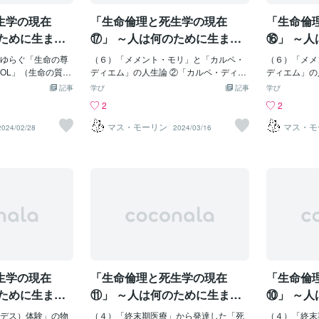
【猫が教えてくれた
年にはジョン・オーデットを会長に臨死
す。一方、米
生学の現在
「生命倫理と死生学の現在
「生命倫
前期2015年度出
現象研究会が発足し、これは後に国際臨
無く、州によ
年南房総と東京の間
死体験研究会（IANDS）に発展し、国際
れており、日
のために生ま
⑰」 ～人は何のために生ま
⑯」 ～
いるのだが、南房
会議が開かれています。1982年に行われ
もいます。イ
っていくのか
れ、どこに向かっていくのか
れ、どこ
天井裏で子猫を産
ゆらぐ「生命の尊
たギャラップ調査では、当時のアメリカ
（６）「メメント・モリ」と「カルペ・
ないなどを条
（６）「メメ
～
～
の年齢に換算すれ
QOL」（生命の質）
の臨死体験者の総数は数百万人に及んで
ディエム」の人生論 ②「カルペ・ディエ
津院長は、19
ディエム」の
になるのだがいま
の進展「QOL」
いたと推測されています。 臨死体験のパ
ム」（今を生きる）の人生観 「（養護学
妊娠した場合
リ」（死を想
記事
学び
記事
学び
である。さすがに
fe、クオリティ・オブ・ラ
ターン～臨死体験には個人差があります
校で、言葉も十分に話せず、手足も不自
る「減数手術」（r
は中学に入っ
2
2
なっているが、私
は「人生の質」とも
が、そこに以下のような共通パターンが
由な子どもたちに言語教育をしていた向
日本で初めて
し、入院と退
計四、五十匹は産
OLの向上とは患者
あることが指摘されています。特に、比
野幾代先生が、脳性マヒの「やっちゃ
本母性保護産
い放射線治療
マス・モーリン
マス・モ
2024/02/28
2024/03/16
うか。猫の子とい
康増進を図る事を
較的に文化圏の影響が少ないと考えられ
ん」と一緒に作った詩） ごめんなさい
いない手術で
励まし合って
コのようである。
Lは「生活の質」と
る子どもの臨死体験では、「体外離脱」
ね おかあさん ごめんなさいね おか
ている患者を
間もなくみっ
は生まれてからど
QOLの向上とは患
「トンネル」「光」の3つの要素が見ら
あさん ぼくが生まれて ごめんなさい
し、後にこれ
ですべて抜け
このあたりの猫は
け苦痛の少ないも
れ、大人よりもシンプルなものであると
ぼくを背負う かあさんの 細いうな
らに1998
れでもみっち
）や本能のような
で用いられます。
報告した研究もあります。 1、死の宣告
じに ぼくはいう ぼくさえ 生まれな
よる国内初の
と、「学校に
る一定の時期が来
組みは医療の歴史と
が聞こえる 心臓の停止を医師が宣告し
かったら かあさんの しらがもなかっ
なったことを
不憫（ふびん
供が甘えるのを拒
。「医療は人を見
たことが聞こえる。この段階では既に、
たろうね 大きくなった このぼくを
から除名され
ツラの購入を
もまだ猫なで声で
病気を見るもの
病室を正確に描写できるなど意識が覚醒
背負って歩く 悲しさも 「かたわな子
に旧厚生省厚
着用して通
すると、威嚇して
りましたが、医療
していることが多い。 2、心の安らぎと
だね」とふりかえる つめたい視線に
が生殖医療の
ところが、こ
く。そのような過
り、「病気は治っ
静けさ 言いようのない心の安堵感がす
泣くことも ぼくさえ 生まれなかった
子・精子提供
気づく子供た
のもとを離れなけ
という状態が問題
る。 3、耳障りな音 ブーンというよう
ら ありがとう おかあさん ありがと
います。しか
ろからカツラ
生学の現在
「生命倫理と死生学の現在
「生命倫
う自覚が生まれ
ーゼとして医療の
な音
う おかあさん おかあさんが いるか
で「カツラ、
れ
として、QOLとい
ぎり ぼくは生きていくのです 脳性マ
囃（はや）し
のために生ま
⑪」 ～人は何のために生ま
⑩」 ～
きたのです。例え
ヒを 生きていく やさしさこそが 大
と靴を隠した
っていくのか
れ、どこに向かっていくのか
れ、どこ
た疾患の治療にお
デス）体験」の物
切で 悲しさこそが 美しい そんな
（４）「終末期医療」から発達した「死
ました。担任
（４）「終末