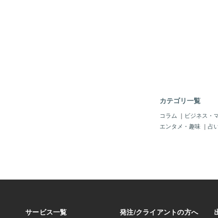
育科学文化機関（ユネ
実はとっても大切な「
間の遺伝子研究に関す
だら人はどこへ行くの
の国際倫理方針「ヒト
考えるこの問いを、宗
する世界宣言」が全会
的データから研究する
した。宣言は全25条
えることは、「今の人
人間の遺伝情報の総体
か」に繋がっています
を「象徴的な意味で人
から戻った人が語る「
として、
臨死状態から戻られた
通していた言葉があり
分には、まだやるべき
う、『魂の使命』。そ
カテゴリ一覧
共通するキーワードは
愛：自分自身への優し
コラム
｜
ビジネス・
周りへの無償の愛感謝
エンタメ・趣味
｜
占
常、今日の太陽、健康
のへの感謝楽しむ：子
変さ」の中に、小さな
けること「え、そんな
と？」 そうなんです
の中で、この３つを意
ょうか。💖 40代マ
った朝ドラの主人公の
戦中ではなくても、子
期など、日々「自分の