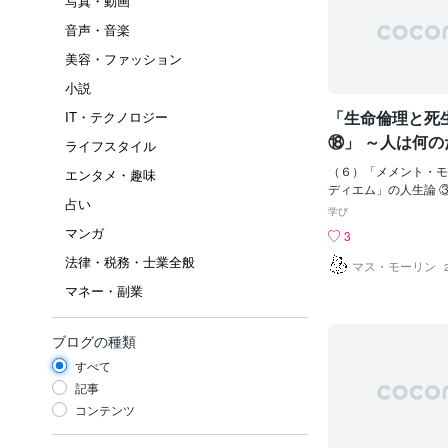
写真・動画
音声・音楽
美容・ファッション
小説
「生命倫理と死
IT・テクノロジー
⑱」 ～人は何
ライフスタイル
れ、どこに向か
（６）「メメント・モ
エンタメ・趣味
～
ディエム」の人生論 
占い
きるのか 「不思議な
学び
における我々の立場は
マンガ
3
訪問のためにやって来
法律・税務・士業全般
ぜだか知らないが、時
マス・モーリン
いているように思われ
マネー・副業
しながら、日常生活の
我々がまさに知ってい
すなわち、人は他の人
ブログの種類
在しているということ
すべて
りわけその笑顔と幸福
かっているような人々
記事
してまた、その運命に
コンテンツ
つながっているような
人々のためにである。