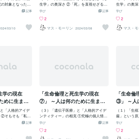
～
～
を測る基準が生存
究の対象となった
人の生き方を 教えてくれた おかあさ
生学」の奥深さ ②「死」を直視せざるを
ど、いじめは
生学」の奥深
）のみでしたが、生
ニュエル・スウェー
ん おかあさん あなたがそこに いる
得なくなった「終末期医療」 「終末期医
いきました。
すると見る「死
記事
学び
記事
学び
、質も重要な治療
デン王国出身の科
かぎり」 （向野幾代『お母さん、ぼくが
療」（terminal care）～がんの末期など
ら、行かなく
eath）～
2
2
が近年の流れで
688 〜1772
生まれてごめんさない』） 「人間が幸福
死期が近づいた人に苦痛や死の恐怖をや
ですが、みっ
大脳・小脳な
れる場面は様々であ
師、科学者で、化
に生きていくうえで、もっとも大切なも
わらげる医療です。「死の受容」と「生
となく毎日学
二度と回復し
マス・モーリン
マス・モ
2024/03/10
2024/03/08
がん治療で乳房を
解剖学など、様々
の――それは安定した愛着である。愛着
の充実」が重要な要素となり、「する」
後の世界がい
は植物状態と
、症状への対応
を残しており、特
とは、人と人との絆を結ぶ能力であり、
治療（cure）の手段は尽きても患者を孤
いたみっちゃ
が、全く異な
状況でのQOLを定
は高く評価されて
人格のもっとも土台の部分を形造ってい
独にせず、最後までそばに「いる」看護
怖くありませ
脳幹の機能消
感性制御技術な
視体験をするように
る。人はそれぞれ特有の愛着スタイルを
（care）を心がけ、全人的アプローチを
たお祖父さん
臓死、cardi
QOLへの影響の度
界探訪の記録を残
もっていて、どういう愛着スタイルをも
積極的に行う必要があるとされます。こ
とさえ思って
が、人工呼吸
す。特に治癒が期
大英博物館に保管
つかにより、対人関係や愛情生活だけで
れに関連して死生学（タナトロジ－、tha
辛いことがあ
循環を保つこ
では、生存期間を
著作は『霊魂の王
なく、仕事の仕方や人生に対する姿勢ま
natology）も1970年代から飛躍的に進歩
えのない友だ
なわち、「脳
義はなく、QOLの
天界と地獄』『夢
で大きく左右されるのである。 安定し
を遂げ、「死」に対する多角的考察もな
す。辛いいじ
よってもたら
目的となります。
代人のカントをは
た愛着スタイルをもつことができた人
されるようになりました。これはギリシ
通ったのは「
です。脳死移
状軽減を目的とし
響は大きく、ヘレ
は、対人関係においても、仕事において
ア語のthanatos（タナトス、死）とlogos
いう一心から
器を摘出して
と呼ばれます。
ェーデンボルグの
も、高い適応力を示す。人とうまくやっ
（ロゴス、学問）の合成語で、今日では
と、クラスに
の摘出より臓
生学の現在
「生命倫理と死生学の現在
「生命倫
者間人工授
の実在を確信し、
ていくだけでなく、
一般的に「死」と「死への過程」の諸問
ました。その
脳死の状態か
を見出したとされ
題を学問的に扱う研究を指します。具体
すると体が不
は数日から１
のために生ま
⑦」 ～人は何のために生ま
③」 ～
の同じ人（イエス・
的には、人間が如何によりよく生き、自
では、脳死に
っていくのか
れ、どこに向かっていくのか
れ、どこ
現われたのです。
と「人格的アイデ
己の生命の終わりを全うするかについ
（３）「遺伝子医療」と「人格的アイデ
なると見られて
（１）「生殖
～
～
でした。彼は「私
 ②そもそも「私」
て、医学・看護学・心理学・法律学・社
ンティティー」の相克 ①究極の個人情報
いるとされま
厳」という原
造主にして贖罪主
ローン」（clon
会学・神学・哲学などから多角的に考察
たる「遺伝情報」の持つ意味 「ヒトゲノ
の判定には、
厳）とは何か 「SO
記事
学び
記事
学び
霊的内容を啓示す
から取り出した細胞
しようとするもので、エリザベス・キュ
ム計画」（Human Genome Project）～
作成した脳死
e、生命の尊
2
2
この主題に関して
全く同じ「クロー
ーブラー・ロスの『死ぬ瞬間』などの著
人間の全遺伝情報（ヒトゲノム）には23
われており、
ら人である」
示そう」と語りま
年7月に世界で初め
作を契機に、1970年代から飛躍的な進歩
対の染色体に記されており、約2万2000
止、③瞳孔の
るに値しない