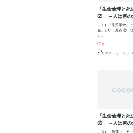
イン「私の信条」） 
「生命倫理と死
もの】（東京大学文科
題） 私はここ十数
②」 ～人は何
を行ったり来たりして
れ、どこに向か
総の山中の家には毎年
（１）「生殖革命」で
～
む多産猫がいる。人間
厳」という原点 ②「
ばすでに六十歳くらい
の尊重と「生殖革命」
学び
だに産み続けているの
（Quality of Li
3
一回に産む数は少なく
イフ）～広義のQOL
の知る限りかれこれ総
訳され、この場合のQ
マス・モーリン
んでいるのではなかろ
のみならず、市民の健
うよりまるでメンタイ
意味ます。狭義のQO
そういった子猫たち
も訳され、この場合の
うなったかというと、
者の日常生活をどれだ
まだ野生の掟（おきて
のにするかという意味
ものが残っていて、あ
QOLに対する取り
ると、とつぜん親が子
共に発展してきました
否しはじめる。それで
るものであり、医学は
体をすりよせてきたり
だ」とする考え方があ
ときには手でひっぱた
も科学的側面が強くな
程を経て徐々に子は親
たが、患者は死んだ」
「生命倫理と死
ればならないのだとい
となり、そのアンチテ
る。 親から拒絶さ
質を高めることを目的
⑬」 ～人は何
う考え方が提唱されて
れ、どこに向か
ば、がんをはじめとし
（５）「臨死（ニア・