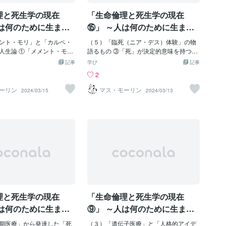
国では国レベルの法規制が
加えないようにしましょう。 ③善行（be
理と死生学の現在
「生命倫理と死生学の現在
ってはビジネスとして行わ
neficence）：患者に善いことを行いまし
本から渡米して受ける夫婦
ょう。 ④正義・公正（justice）：限りあ
人は何のために生ま
⑮」 ～人は何のために生ま
ギリスでは高額の謝礼をし
る医療資源を公正に配分しましょう。
に向かっていくのか
れ、どこに向かっていくのか
件に容認しています。 根
ント・モリ」と「カルペ・
これは、医療において倫理的な問題に直
（５）「臨死（ニア・デス）体験」の物
～
86年に4つ子や5つ子などを
人生論 ①「メメント・モ
面したとき医療従事者はどのように対処
語るもの ③「死」が決定的意味を持つの
に母体内で胎児を死亡させ
え）の人生観 「みっちゃん
すべきか、その指針となるものです。
は人間だけ 「たましいの現象は不思議な
記事
学び
記事
eduction surgery）を
て間もなく白血病を発症
「インフォームド・コンセント」（infor
ことや不可解なことに満ちていた。ユン
2
実施しています。当時、日
院を繰り返しながら、厳し
med consent）～「説明と同意」「知ら
グはそれらを真剣に観察し記録していっ
婦人科医会が公式に認めて
に耐えていました。家族で
された上での同意」「十分な説明に基づ
たが、多くのことに関しては発表しても
ーリン
マス・モーリン
2024/03/15
2024/03/13
したが、根津院長は「困っ
治療を続けていましたが、
く同意」。基本的にインフォームド・コ
おそらく理解して貰えないだろうと思
救う方法は他に無い」と
ちゃんの頭髪は薬の副作用
ンセントとは、患者個人の権利（自己の
い、公表を長くためらったものもある。
は認められていきます。さ
落ちてしまうのです。 そ
真実を知る権利）と医師の義務（守秘義
公表した後も、彼は死の時まで自分の真
年6月、根津院長は卵子提供に
ゃんは少し体調がよくなる
務と説明義務）という見地から見た法的
に述べたいことは世の中に理解されなか
非配偶者間の体外受精を行
行きたい」と言いました。
概念です。ここには医師と患者との関係
った、ということを嘆いていたという。
公表し、日本産婦人科学会
）に思った医師は家族にカ
が、日本の医療現場でありがちな上下・
もちろん、このことは彼自身も自分の考
ました。しかし、これを機
勧め、みっちゃんはそれを
主従・一方通行的なものではなく、同意
えを不確かなままで発言しているので、
生科学審議会の専門委員会
学するようになりました。
に基づいた対等・平等な関係であるとい
表現が解りにくかったり、彼が自分の行
指針作りに乗り出し、卵
ういうことにすぐに敏感に
う考えが前提として存在しています。こ
っていることに対する方法論についてあ
を認める報告書をまとめて
ちがいます。皆の面前で後
れは、「患者の生命・身体についての価
いまいであったり、直観に頼って理論的
しながら、代理出産に
を引っ張ったり、取り囲ん
値
な詰めをおろそかにしたりするという欠
理と死生学の現在
「生命倫理と死生学の現在
カツラ」「つるつる頭」と
点のためもあったが、何しろ彼の考えが
立てたり、ばい菌がうつる
時代の流れをあまりにも先取りし過ぎて
人は何のために生ま
⑨」 ～人は何のために生ま
り、悲しいいじめが始まり
いたためと言えるであろう。 彼がたま
に向かっていくのか
れ、どこに向かっていくのか
の先生が注意すればするほ
期医療」から発達した「死
しいの現象について見出した、もっとも
（３）「遺伝子医療」と「人格的アイデ