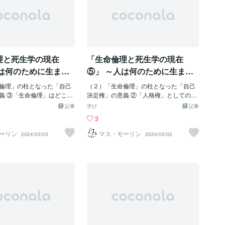
理と死生学の現在
「生命倫理と死生学の現在
人は何のために生ま
⑤」 ～人は何のために生ま
に向かっていくのか
れ、どこに向かっていくのか
倫理」の柱となった「自己
（２）「生命倫理」の柱となった「自己
～
義 ③「生命倫理」はどこま
決定権」の意義 ②「人格権」としての
か 「生殖医療」（reprod
「自己決定権」の尊重 「生命倫理」（bi
記事
学び
記事
alth care）～不妊治療の急速な
oethics）～1960年代後半から形成されて
3
革命」と呼ばれるほどの成
きた新しい統合的学問分野で、一人一人
てきました。根津八紘（や
を「生命の主権者」として、各自の価値
ーリン
マス・モーリン
2024/03/03
2024/03/02
マタニティークリニック院
判断やライフスタイルを大切にするとい
諏訪町）は、2001年に国内
う自己決定（autonomy）権の尊重という
産を明らかにしました。
価値観・発想が根底にあります。その基
rrogate mother）は米
本原則として、『生命医学倫理の諸原
われており、渡米して治療
則』でトム・L・ビーチャムとジェイム
もいますが、倫理面の批判
ズ・F・チルドレスが提唱した「医療倫理
娠・出産によるリスクも大
の四原則」が挙げられます。①自律性・
このため、日本産婦人科学
自己決定の尊重（respect for autonom
らず、海外でもフランス、
y）：患者の意思を尊重しましょう。 ②
は法律で禁止されていま
無危害（non-maleficence）：患者に害を