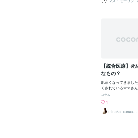
マス・モーリン
した。そしてその夜、
て誕生しました。これ
獄および天界が、はっ
ローンに対する体細胞
たのです。私はそこで
る技術であり、受精卵
場面で出会った多くの
大人になるか分からな
ました。そしてその日
さを抱えていたのに対
世俗的な著述活動を放
胞クローンでは遺伝形
霊的な事柄に捧げたの
け継ぐと考えられてい
4月にロンドンのホテ
受精卵クローンの場合
命について、スウェー
6～32細胞に細胞分
の銀行家カール・ロブ
ーン牛を作るので、自
葉） 「古来、洋の東
りますが、体細胞クロ
【統合医療】死
る霊界書と呼ばれる書
限は無くなると言って
た。『エジプ
したクロ－ン技術によ
なもの？
産乳能力の高い家畜の
となり、さらに医薬品
肌寒くなってきました
高い動物を大量にコピ
くされているママさん
く、動物の個体差がな
はじめに私は4月から
コラム
安定生産が可能となり
合医療教育センターで
1
危機にある動物の複製
をオンライン受講中で
すが、ドリ－の生みの
も、アーカイブで受け
minaka_xunaxi
（さな）
ット博士は、クローン
息子くん子育て中の私
と強調しています。人
いシステムです。前期
的に可能であり、クロ
0月からまた後期が始
国際的な規制が必要で
始まり、最初に参加し
す。 かくして1998
いテーマに聞こえるか