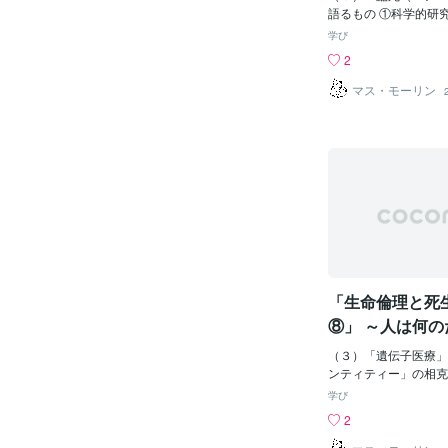
～
いて、従来は治療効果
語るもの ①科学的研
期間（5年生存率など
「死後の世界」 エマ
学び
存期間の長さに加えて
デンボルグ～スウェー
2
効果であると考えるの
学者、神学者、思想家（1
す。 QOLが考慮さ
年）。前半生は鉱山技
マス・モーリン
り、治療法の選択（乳
学、地質学、天文学、
切除するか否かなど）
な分野で先駆的な業績
（鎮痛など）といった
に大脳皮質論の先駆性
量的に評価する方法（
います。50代から幻
ど）や、治療法ごとの
なり、霊との会話や霊
合いが研究されていま
していて、その多くが
待できない終末期医療
されています。代表的
伸ばすことに大きな意
国』『天界の秘儀』『
維持向上こそが治療の
日記』などです。同時
こうした痛みなどの症
じめ、後代に与えた影
た医療は「緩和医療」
ン・ケラーなどもスウ
「生命倫理と死
「人工授精」～「配偶
教説によって霊的世界
三重苦を超越する希望
⑧」 ～人は何
ます。 「その夜、そ
れ、どこに向か
キリスト）が再び私に
（３）「遺伝子医療」
～
私は今度は恐れません
ンティティー」の相克
は主なる神、世界の創
とは一体何なのか 「ク
学び
である。人々に聖書の
e）～羊の成獣の乳腺
2
るために汝を選んだ。
を使い、遺伝子が親と
何を書くべきかを汝に
ン羊」ドリ－が1996