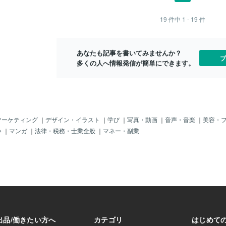
スコ）総会で、人
死生学」。「死ん
し、遺伝子の3分の1は働きの推測すらで
三階級を連動させ、四元徳で連結しまし
てはならない
学生、教師、
る初の政府レベル
？」 誰もが一度は
きておらず、実際にたんぱく質を作り出
た。これにより、個人の教育と哲人政治
死状態は死と
いわたされる
19
件中
1 - 19
件
ゲノムと人権に関
教ではなく、医学
す遺伝子の部分は約2％とされています
の実現が連結され、後世のユートピア文
仏教やローマ
されました。
一致で採択されま
学問です。死を考
が、これも確定されていません。1つの遺
学や共産主義にも多大な影響を与えまし
なります。こ
ただけなのだ
で、第１条において
生をどう生きる
伝子の変異で起きる病気（単一遺伝子疾
た。また、末尾にある「エルの物語」
理観を持つこ
たが、外には
あなたも記事を書いてみませんか？
であるヒトゲノム
よね。🌸 臨死体験
患
は、エルが死後12日間に渡って体験した
はいけない。
行く先も知ら
ブ
多くの人へ情報発信が簡単にできます。
類の遺産」である
生きる理由」深い
臨死体験という体裁で語られる霊界探訪
着いた先には
方々の証言で、共
物語としても知られます。 諸法無我～ガ
たのです。一
ます。それは 「自
ウタマ＝シッダールタの主要な悟りであ
と告げられ、
ことがある」 とい
る「四法印」の一つで、変わらない自己
を脱がされて
して、その使命に
の本質というものはないということを指
た。まず3人
、たったの３つ！
します。それ自体で存在するような恒常
キーは6番目
さ、そして家族や
不変の実体は何も無く、存在するものを
兵士達が並び
マーケティング
｜
デザイン・イラスト
｜
学び
｜
写真・動画
｜
音声・音楽
｜
美容・
：当たり前の日
固定的に捉えてはならないとすることで
うと思った彼
い
｜
マンガ
｜
法律・税務・士業全般
｜
マネー・副業
な体、見えないも
す。 常見～絶対的な我が生まれ変わり、
間も立たされ
育てや家事の「大
死に変わりして輪廻転生するという考え
「寒いと感じ
おもしろさを見つ
です。元々バラモン教の思想であり、ガ
言います。あ
シンプルなこ
ウタマはこれを否定しましたが、仏教説
に、感覚が麻
。でも、忙しい毎日
話が量産される中で、いつの間にか仏教
「もし死なな
識できているでし
思想の中に取り込まれていきました。 断
もしまた生き
マの皆さまへ先日終わ
見～死ねば肉身は土に帰って、存在は無
なんという無
ように、私たちは
に帰すという考えです。ガウタマ当時の
分のものなん
育てや仕事、更年
自由思想家（六師外道）の中にも見られ
瞬一瞬をまる
戦い」を頑張って
る唯物論的な思想でありますが、ガウタ
て、なにひと