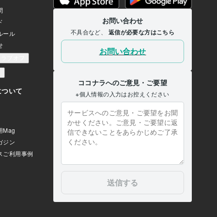
浪費しないように使うよう
（『白痴』） そこへ早馬
皇帝の温情により、減刑」
「