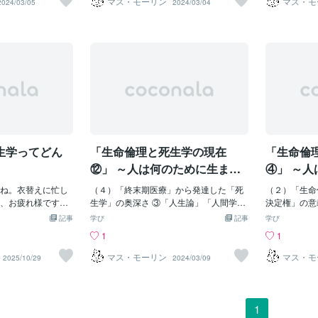
マス・モーリン
マス・モ
2024/03/05
2024/03/04
霊たちの世界や地
は従来の受精卵ク
を遂げました。この中で自立した死生観
個の遺伝子があるとされます。2000年6
の消失、⑤平
ています。これ
きりと私に開かれ
クローンと呼ばれ
の確立を目指した死への準備教育（death
月に国際チームと米国セレラ・ジェノミ
識と経験を持
of Life
、生涯のあらゆる
クローンがどんな
education）、末期患者の家族と遺族に対
クス社がそれぞれ概要を解読したと発表
の医師が行い
「生命活動を
知人たちと再会し
いといった不安定
する悲嘆教育（grief education）といっ
しましたが、国際チームはさらに解読を
の小児につい
し、それ以外
以来、私は一切の
して、成体の体細
た観点は注目されます。 「ホスピス」
続け、生命活動に欠かせない約28億3000
から除外され
ます。そのた
棄し、私の研究を
質の99％以上を受
（hospice）～末期患者のケア・システ
万個の塩基配列の解読を終え、2003年4
態（vegetat
ては、SOL
です。」（1745年
ます。また、牛の
ム、緩和ケア（palliative care）。その中
月に「完成版」にこぎ着けました。開始
一部または全
が、QOLで
ルで起きた自らの召
、１個の受精卵が1
心概念は「死にゆく患者と共に歩む」で
から13年がかりの大事業で、貢献度は米
などの状態で
植物状態に陥
デンボルグが友人
裂した割球からクロ
す。WHO（世界保健機構）方式で痛みの
国59％、英国31％、日本6％、フランス
す。このため
では生存させ
サームに語った言
ずと数に限りがあ
コントロールを行うと、
3％、ドイツ・中国1％です。全塩基配列
吸器はほとん
Lでは生存を
西を問わず、いわゆ
－ンでは事実上制
の0.1％に当たる約300万個の配列は個々
は意識が戻っ
この種の対立
生学ってどん
「生命倫理と死生学の現在
「生命倫
物はいくつかあっ
よいのです。こう
人で違い、この違いは一塩基多型（SN
もあ
倫理とも絡み
って、オスなしで
P、スニップ）と呼ばれていて、病気の
り、医療関係
⑫」 ～人は何のために生ま
④」 ～
大量コピ－が可能
なりやすさに関係することが分かってい
は分かれてい
れ、どこに向かっていくのか
れ、どこ
原料の生産能力の
ね。衣替えに忙し
ます。ここから患者1人1人の遺伝子のタ
（４）「終末期医療」から発達した「死
念がより古い
（２）「生命
～
～
ーできるだけでな
、お疲れ様です！
イプを調べ、その患者に効き目があり、
生学」の奥深さ ③「人生論」「人間学」
則～生命（特
決定権」の意
くなり、医薬品の
神奈川歯科大学の統
副作用が無い薬を処方するといった「オ
は「死生学」を必要とする 『パイドン』
とし、以下の
る「生」と「
記事
学び
記事
学び
ます。また絶滅の
、統合医療学講座
ーダーメイド医療」（Made-to-order me
～プラトンの著書で、副題は「魂の不死
す。 ①人為
トエフスキー
1
1
も可能になるので
す。宮崎にいて
dicine）の可能性が出てきます。こうし
について」。ソクラテス亡き後、弟子の
い（正当防衛
「死」の「自
親であるウィルム
られるので、小２
たゲノム関連技術は医療、健康、農業、
パイドンが哲学者エケクラテスにソクラ
い）。 ②第三者がある人の命の値うちを
「自己を超え
マス・モーリン
マス・モ
2025/10/29
2024/03/09
技術は諸刃の剣だ
には大変ありがた
工業など様々な分野で活用され、こうし
テスの最期の様子を語るという形式で書
問うことはできない。 
ているのでは
間への応用は技術
は7月末までで、1
た動きを経済協力開発機構（OECD）で
かれています。イデア論と霊魂論（プシ
等に扱われな
ドストエフス
－ン人間阻止への
まりました。後期が
はバイオエコノミー（Bioeconomy）と
ュコロギア）が初めて登場する重要な哲
価値を比較し
春、27歳の
あるというので
た講義は、少し重
呼び、は2030年には1.6兆ドルの市場に
学書です。 『国家』～プラトンの主著。
理に基づけば
教会と国家を
1
年11月には国連教
もしれませんが、
成長するとの試算されています。 しか
イデア論を中心に、魂の三分説と国家の
で（可能な限
れ、8ヵ月後