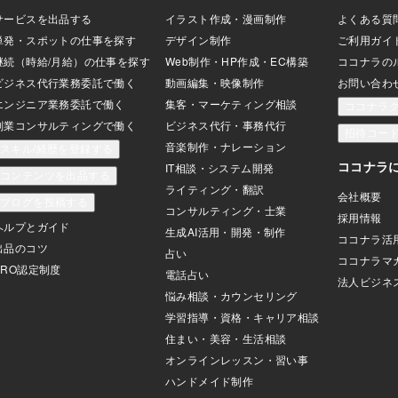
感が低くなりがち
マはこれを否定しました。 『往生要集』
て、けっして
の「愛・感謝・楽
～恵心僧都源信（えしんそうずげんし
にしよう！」
まずは自分自身が
ん）が様々な経典を参照して、極楽浄土
が到着し、「
が
や地獄について述べた
と告げられ、