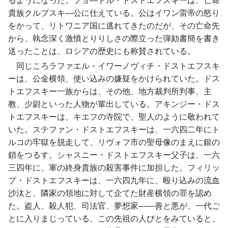
貴族クルプスキ―公に仕えている。公はイワン雷帝の怒り
をかって、リトワニア国に逃れてきたのだが、その亡命先
から、執念深く激憤とりりしさの際立った弾劾書簡を書き
送ったことは、ロシアの歴史にも称賛されている。
同じころラファエル・イワーノヴィチ・ドストエフスキ
ーは、公金横領、使い込みの嫌疑をかけられていた。ドス
トエフスキー一族からは、その他、地方裁判所判事、主
教、少尉といった人物が輩出している。アキンジー・ドス
トエフスキーは、キエフの寺院で、聖人のように敬われて
いた。ステファン・ドストエフスキーは、一六四二年にト
ルコの牢獄を脱走して、リヴォフ市の聖母像のまえに銀の
鎖をつるす。シャスニー・ドストエフスキー父子は、一六
三四年に、軍の終身貴族の殺害事件に加担した。フィリッ
プ・ドストエフスキーは、一六四九年に、殴り込みの流血
沙汰と、隣家の領地に対して企てた財産横領の罪を認め
た。盗人、殺人犯、司法官、夢想家――善と悪が、一代ご
とに入りまじっている、この先祖の人びとをみていると、