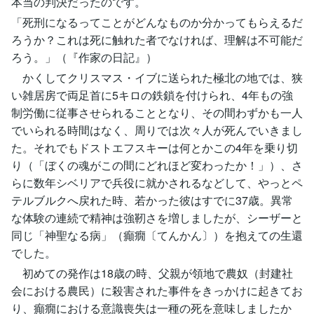
本当の判決だったのです。
「死刑になるってことがどんなものか分かってもらえるだ
ろうか？これは死に触れた者でなければ、理解は不可能だ
ろう。」（『作家の日記』）
かくしてクリスマス・イブに送られた極北の地では、狭
い雑居房で両足首に5キロの鉄鎖を付けられ、4年もの強
制労働に従事させられることとなり、その間わずかも一人
でいられる時間はなく、周りでは次々人が死んでいきまし
た。それでもドストエフスキーは何とかこの4年を乗り切
り（「ぼくの魂がこの間にどれほど変わったか！」）、さ
らに数年シベリアで兵役に就かされるなどして、やっとペ
テルブルクへ戻れた時、若かった彼はすでに37歳。異常
な体験の連続で精神は強靭さを増しましたが、シーザーと
同じ「神聖なる病」（癲癇〔てんかん〕）を抱えての生還
でした。
初めての発作は18歳の時、父親が領地で農奴（封建社
会における農民）に殺害された事件をきっかけに起きてお
り、癲癇における意識喪失は一種の死を意味しましたか