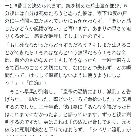
ーは6番目と決められます。銃を構えた兵士達が並び、5
分後には自分は死ぬだろうと思った彼は、零下10度の戸
外に半時間も立たされていたにもかかわらず、「寒いと感
じたかどうか記憶がない」と言います。あまりの早さで迫
りくる死に、感覚が麻痺してしまったのです。
「もし死ななかったらどうするだろう？もしまた生きるこ
とができたら！それはなんという無限だろう！それは全
部、自分のものなんだ！もしそうなったら、一瞬一瞬をま
るで百年のごとく大切にして、なにひとつ失わず、どの瞬
間だって、けっして浪費しないように使うようにしよ
う！」（『白痴』）
そこへ早馬が到着し、「皇帝の温情により、減刑」と告
げられ、「助かった。際どいところで命拾いした」と安堵
するのでした。二十年後、彼は妻に「あんな幸福だった日
はこれまでになかったよ」と語っています。ずっと後に判
明するのですが、実はこれは手の込んだ脅しであり、元々
彼らに死刑判決など下りてはおらず、「シベリア流刑」が