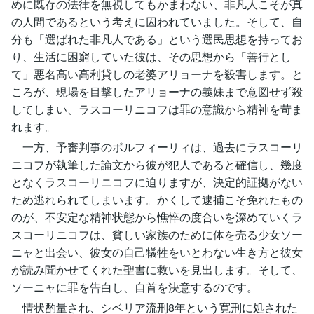
めに既存の法律を無視してもかまわない、非凡人こそが真
の人間であるという考えに囚われていました。そして、自
分も「選ばれた非凡人である」という選民思想を持ってお
り、生活に困窮していた彼は、その思想から「善行とし
て」悪名高い高利貸しの老婆アリョーナを殺害します。と
ころが、現場を目撃したアリョーナの義妹まで意図せず殺
してしまい、ラスコーリニコフは罪の意識から精神を苛ま
れます。
一方、予審判事のポルフィーリィは、過去にラスコーリ
ニコフが執筆した論文から彼が犯人であると確信し、幾度
となくラスコーリニコフに迫りますが、決定的証拠がない
ため逃れられてしまいます。かくして逮捕こそ免れたもの
のが、不安定な精神状態から憔悴の度合いを深めていくラ
スコーリニコフは、貧しい家族のために体を売る少女ソー
ニャと出会い、彼女の自己犠牲をいとわない生き方と彼女
が読み聞かせてくれた聖書に救いを見出します。そして、
ソーニャに罪を告白し、自首を決意するのです。
情状酌量され、シベリア流刑8年という寛刑に処された