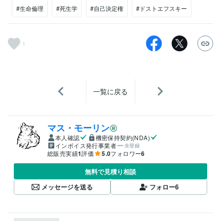
#生命倫理
#死生学
#自己決定権
#ドストエフスキー
1
一覧に戻る
マス・モーリン
本人確認
機密保持契約(NDA)
インボイス発行事業者
未登録
総販売実績
1
評価
5.0
フォロワー
6
無料で見積り相談
メッセージを送る
フォロー
6