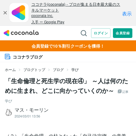
会員登録で10％割引クーポンを獲得！
ココナラブログ
ホーム
ブログトップ
ブログ
学び
「生命倫理と死生学の現在④」 ～人は何のた
めに生まれ、どこに向かっていくのか～
記事
学び
マス・モーリン
2024/03/01 13:56
（２）「生命倫理」の柱となった「自己決定権」の意義