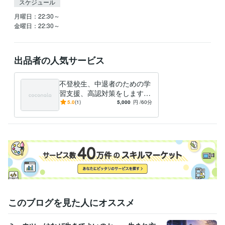
スケジュール
月曜日：22:30～

金曜日：22:30～
出品者の人気サービス
不登校生、中退者のための学
習支援、高認対策をします
小・中不登校生への学習支
5.0
(1)
5,000
円
/60分
援、高校中退者への高卒認定
対策です！
このブログを見た人にオススメ