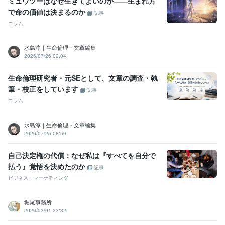
ミュウツーはなぜ生きてよいのか――生まれ方
で命の価値は決まるのか
記事
コラム
水島淳｜生命倫理・文章編集
2026/07/26 02:04
生命倫理研究者・元SEとして、文章の調査・執
筆・校正をしています
記事
コラム
水島淳｜生命倫理・文章編集
2026/07/25 08:59
自己決定権の代償：なぜ私は『すべてを自分で
払う』覚悟を決めたのか
記事
ビジネス・マーケティング
堀尾事務所
2026/03/01 23:32