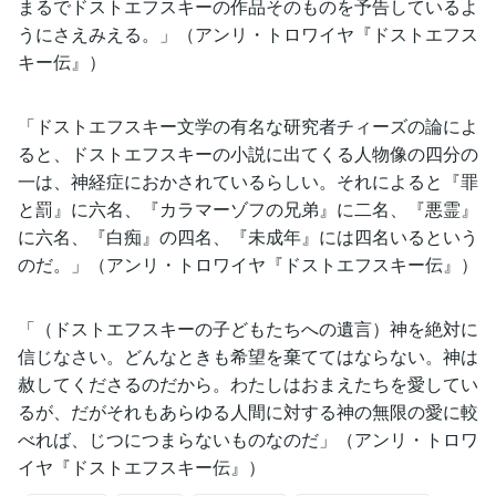
まるでドストエフスキーの作品そのものを予告しているよ
うにさえみえる。」（アンリ・トロワイヤ『ドストエフス
キー伝』）
「ドストエフスキー文学の有名な研究者チィーズの論によ
ると、ドストエフスキーの小説に出てくる人物像の四分の
一は、神経症におかされているらしい。それによると『罪
と罰』に六名、『カラマーゾフの兄弟』に二名、『悪霊』
に六名、『白痴』の四名、『未成年』には四名いるという
のだ。」（アンリ・トロワイヤ『ドストエフスキー伝』）
「（ドストエフスキーの子どもたちへの遺言）神を絶対に
信じなさい。どんなときも希望を棄ててはならない。神は
赦してくださるのだから。わたしはおまえたちを愛してい
るが、だがそれもあらゆる人間に対する神の無限の愛に較
べれば、じつにつまらないものなのだ」（アンリ・トロワ
イヤ『ドストエフスキー伝』）