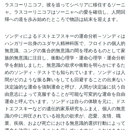
ラスコーリニコフ。彼を追ってシベリアに移住するソーニ
ャ。ラスコーリニコフはソーニャへの愛を確信し、人間回
帰への道を歩み始めたところで物語は結末を迎えます。
ソンディによるドストエフスキーの運命分析～ソンディは
ハンガリー出身のユダヤ人精神科医で、フロイトの個人的
無意識、ユングの集合的無意識の間を埋めるものとして家
族的無意識に注目し、衝動心理学・運命心理学・運命分析
学を創始しました。無意識の欲求や衝動を明らかにするた
めのソンディ・テストでも知られています。ソンディは人
間がどのような振る舞いをしても回避することの出来ない
決定論的な運命を強制運命と呼び、人間が決定論に抗う自
由意志によって克服することが可能な可変的な運命を自由
運命と呼んでいます。ソンディは自らの体験を元に、ドス
トエフスキーなどの遺伝的家系研究をふまえ、個人の無意
識の中に抑圧されている祖先の欲求が、恋愛、友情、職
業、疾病、および死亡における無意識的選択行動によって