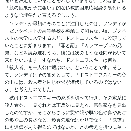
運命を決定していることを示していますが、これはまさに
「親の因果が子に報い」的な仏教的因果応報論を裏付ける
ような心理学だと言えるでしょう。
ソンディが最初にそのことに注目したのは、ソンディが
まだブタペストの高等学校を卒業して間もない頃、ブタペ
ストの大学に入学する以前、ドストエフスキーに没頭して
いたことに始まります。『罪と罰』『カラマーゾフの兄
弟』などを読み進むうち、彼には次のような疑問がわいて
来たといいます。すなわち、ドストエフスキーは何故、
「殺人者」を主人公に選ぶのか、ということです。そし
て、ソンディはその答えとして、「ドストエフスキーの心
の中には、殺人者と同じ欲求が潜伏しているのではない
か」と考えたのでした。
彼はドストエフスキーの家系を調べて行き、その家系に
殺人者や、一見それとは正反対に見える、宗教家をも見出
したのですが、そこからさらに髪や眼や肌の色や鼻やあご
の形や足の長さなど、形質の遺伝ばかりでなく、「欲求」
にも遺伝があり得るのではないか、との考えを持つに至っ