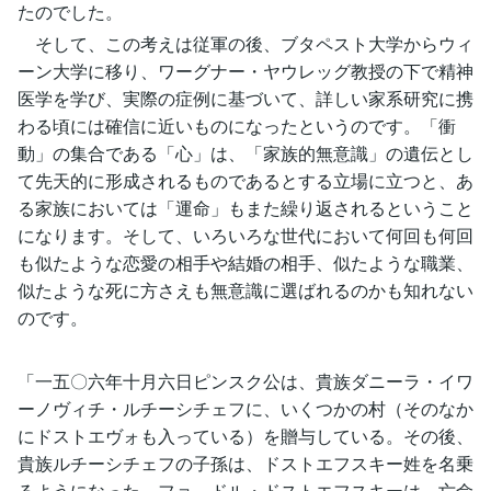
たのでした。
そして、この考えは従軍の後、ブタペスト大学からウィ
ーン大学に移り、ワーグナー・ヤウレッグ教授の下で精神
医学を学び、実際の症例に基づいて、詳しい家系研究に携
わる頃には確信に近いものになったというのです。「衝
動」の集合である「心」は、「家族的無意識」の遺伝とし
て先天的に形成されるものであるとする立場に立つと、あ
る家族においては「運命」もまた繰り返されるということ
になります。そして、いろいろな世代において何回も何回
も似たような恋愛の相手や結婚の相手、似たような職業、
似たような死に方さえも無意識に選ばれるのかも知れない
のです。
「一五〇六年十月六日ピンスク公は、貴族ダニーラ・イワ
ーノヴィチ・ルチーシチェフに、いくつかの村（そのなか
にドストエヴォも入っている）を贈与している。その後、
貴族ルチーシチェフの子孫は、ドストエフスキー姓を名乗
るようになった。フョ―ドル・ドストエフスキーは、亡命