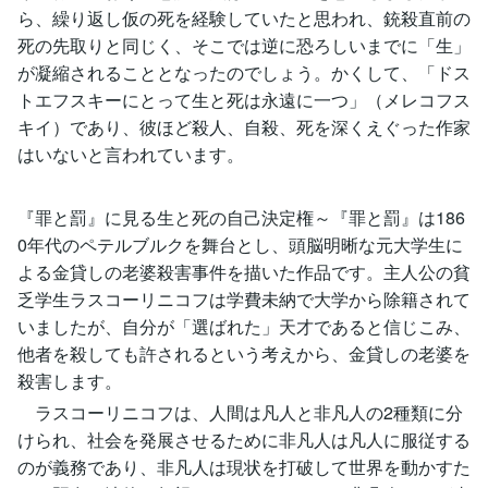
ら、繰り返し仮の死を経験していたと思われ、銃殺直前の
死の先取りと同じく、そこでは逆に恐ろしいまでに「生」
が凝縮されることとなったのでしょう。かくして、「ドス
トエフスキーにとって生と死は永遠に一つ」（メレコフス
キイ）であり、彼ほど殺人、自殺、死を深くえぐった作家
はいないと言われています。
『罪と罰』に見る生と死の自己決定権～『罪と罰』は186
0年代のペテルブルクを舞台とし、頭脳明晰な元大学生に
よる金貸しの老婆殺害事件を描いた作品です。主人公の貧
乏学生ラスコーリニコフは学費未納で大学から除籍されて
いましたが、自分が「選ばれた」天才であると信じこみ、
他者を殺しても許されるという考えから、金貸しの老婆を
殺害します。
ラスコーリニコフは、人間は凡人と非凡人の2種類に分
けられ、社会を発展させるために非凡人は凡人に服従する
のが義務であり、非凡人は現状を打破して世界を動かすた