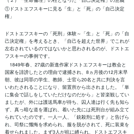
①ドストエフスキーに見る「生」と「死」の「自己決定
権」
ドストエフスキーの「死刑」体験～「生」と「死」の「自
己決定権」を考えるとき、「自己を超えた世界」でこれが
左右されているのではないかと思わされるのが、ドストエ
フスキーの事例です。
1849年春、27歳の新進作家ドストエフスキーは教会と
国家を誹謗したとの理由で逮捕され、8ヵ月後の12月末早
朝、彼は同罪の学生、教師、士官ら20名と共に判決を言
いわたされることになり、留置所から出されました。「単
に集会で話しをしていただけなのだから」と皆楽観してい
ましたが、外には護送馬車が待ち、囚人達は行く先も知ら
ず、真っ暗な道を運ばれ、着いた先には死刑台が組み立て
られていたのです。一人一人、「銃殺刑に処す」と告げら
れ、司祭に懺悔を求められ、服を脱がされて、死に装束を
着せられました。まず3人が杭に縛られ、ドストエフスキ