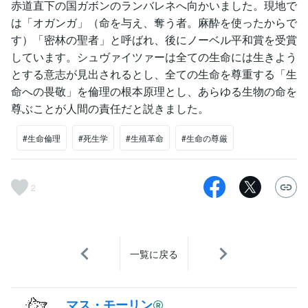
赤道直下の国ガボンのランバレネへ向かいました。現地で
は「オガンガ」（命を与え、奪う者。麻酔を使ったからで
す）「密林の聖者」と呼ばれ、後にノーベル平和賞を受賞
しています。シュヴァイツァーは全ての生命には生きよう
とする意志が見出されるとし、全ての生命を尊重する「生
命への畏敬」を倫理の根本原理とし、あらゆる生物の命を
尊ぶことが人間の責任だと説きました。
#生命倫理
#死生学
#生殖革命
#生命の尊厳
2
一覧に戻る
マス・モーリン