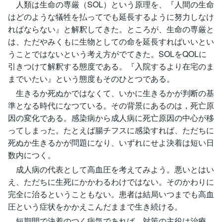
人類は生命の専厳（SOL）という原理を、『人間の生命
はどのような犠牲を払ってでも延長するように努力しなけ
ればならない』と解釈してきた。ところが、生命の専厳と
は、ただやみくもに生物としての命を延長すればいいとい
うことではないという考え方がでてきた。SOLをQOLに
引きつけて解釈する態度である。『入院するより在宅のま
までいたい』という態度もそのひとつである。
生きるか死ぬかではなくて、いかに生きるかが判断の基
準となる時代になつている。その背景にあるのは，死亡原
因の変化である。感染病から成人病に死亡原因の中心が移
ってしまった。たとえば腸チフスに感染すれば、ただちに
死ぬか生きるかが問題になり、いずれにせよ決着は短い日
数内につく。
成人病の代表として高血圧を考えてみよう。悪いとはい
え、ただちに生死にかかわるわけではない。そのかわりに
完全に治るということもない。患者は結局いつまでも高血
圧という症状をかかえこんだままで生き続ける。
短期間で決着のつく病気であれば，対策の主役は治療