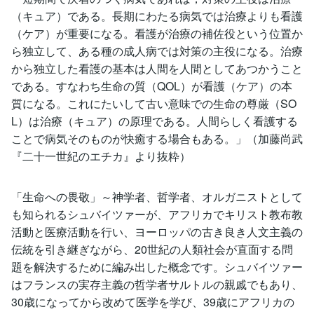
（キュア）である。長期にわたる病気では治療よりも看護
（ケア）が重要になる。看護が治療の補佐役という位置か
ら独立して、ある種の成人病では対策の主役になる。治療
から独立した看護の基本は人間を人間としてあつかうこと
である。すなわち生命の質（QOL）が看護（ケア）の本
質になる。これにたいして古い意味での生命の尊厳（SO
L）は治療（キュア）の原理である。人間らしく看護する
ことで病気そのものが快癒する場合もある。」（加藤尚武
『二十一世紀のエチカ』より抜粋）
「生命への畏敬」～神学者、哲学者、オルガニストとして
も知られるシュバイツァーが、アフリカでキリスト教布教
活動と医療活動を行い、ヨーロッパの古き良き人文主義の
伝統を引き継ぎながら、20世紀の人類社会が直面する問
題を解決するために編み出した概念です。シュバイツァー
はフランスの実存主義の哲学者サルトルの親戚でもあり、
30歳になってから改めて医学を学び、39歳にアフリカの