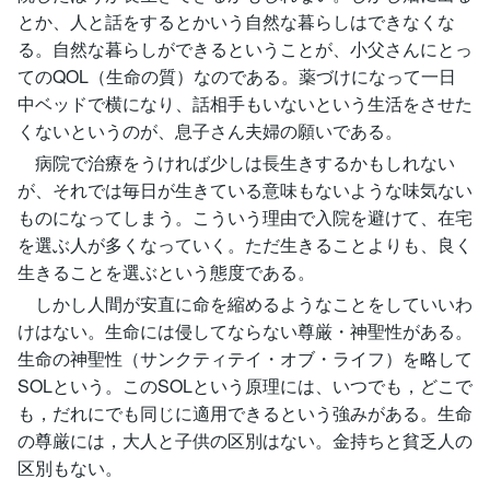
とか、人と話をするとかいう自然な暮らしはできなくな
る。自然な暮らしができるということが、小父さんにとっ
てのQOL（生命の質）なのである。薬づけになって一日
中ベッドで横になり、話相手もいないという生活をさせた
くないというのが、息子さん夫婦の願いである。
病院で治療をうければ少しは長生きするかもしれない
が、それでは毎日が生きている意味もないような味気ない
ものになってしまう。こういう理由で入院を避けて、在宅
を選ぶ人が多くなっていく。ただ生きることよりも、良く
生きることを選ぶという態度である。
しかし人間が安直に命を縮めるようなことをしていいわ
けはない。生命には侵してならない尊厳・神聖性がある。
生命の神聖性（サンクティテイ・オブ・ライフ）を略して
SOLという。このSOLという原理には、いつでも，どこで
も，だれにでも同じに適用できるという強みがある。生命
の尊厳には，大人と子供の区別はない。金持ちと貧乏人の
区別もない。