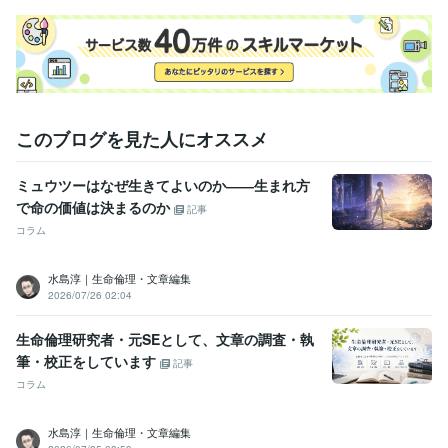
このブログを見た人にオススメ
ミュウツーはなぜ生きてよいのか――生まれ方
で命の価値は決まるのか
記事
コラム
水島淳｜生命倫理・文章編集
2026/07/26 02:04
生命倫理研究者・元SEとして、文章の調査・執
筆・校正をしています
記事
コラム
水島淳｜生命倫理・文章編集