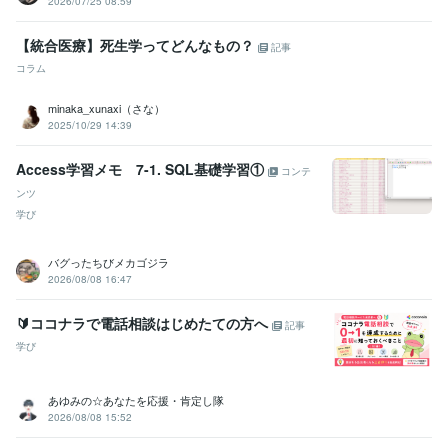
2026/07/25 08:59
【統合医療】死生学ってどんなもの？
記事
コラム
minaka_xunaxi（さな）
2025/10/29 14:39
Access学習メモ 7-1. SQL基礎学習①
コンテ
ンツ
学び
バグったちびメカゴジラ
2026/08/08 16:47
🔰ココナラで電話相談はじめたての方へ
記事
学び
あゆみの☆あなたを応援・肯定し隊
2026/08/08 15:52