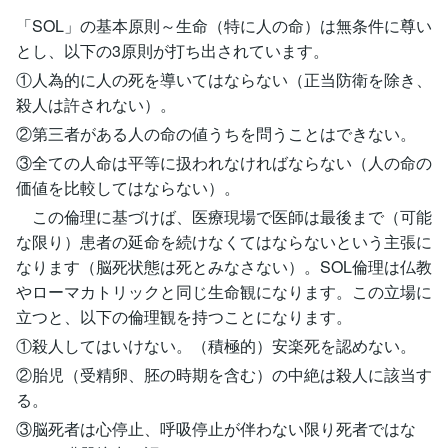
「SOL」の基本原則～生命（特に人の命）は無条件に尊い
とし、以下の3原則が打ち出されています。
①人為的に人の死を導いてはならない（正当防衛を除き、
殺人は許されない）。
②第三者がある人の命の値うちを問うことはできない。
③全ての人命は平等に扱われなければならない（人の命の
価値を比較してはならない）。
この倫理に基づけば、医療現場で医師は最後まで（可能
な限り）患者の延命を続けなくてはならないという主張に
なります（脳死状態は死とみなさない）。SOL倫理は仏教
やローマカトリックと同じ生命観になります。この立場に
立つと、以下の倫理観を持つことになります。
①殺人してはいけない。（積極的）安楽死を認めない。
②胎児（受精卵、胚の時期を含む）の中絶は殺人に該当す
る。
③脳死者は心停止、呼吸停止が伴わない限り死者ではな