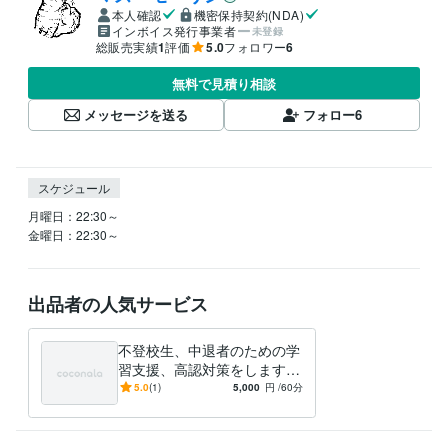
本人確認
機密保持契約(NDA)
インボイス発行事業者
未登録
総販売実績
1
評価
5.0
フォロワー
6
無料で見積り相談
メッセージを送る
フォロー
6
スケジュール
月曜日：22:30～

金曜日：22:30～
出品者の人気サービス
不登校生、中退者のための学
習支援、高認対策をします
小・中不登校生への学習支
5.0
(1)
5,000
円
/60分
援、高校中退者への高卒認定
対策です！