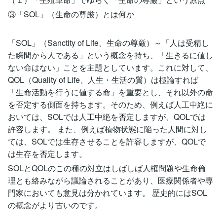
③「SOL」（生命の尊厳）とは何か
「SOL」（Sanctity of Life、生命の尊厳）～「人は受精し
た瞬間から人である」という概念を持ち、「生きるに値し
ない命はない」ことを主題としています。これに対して、
QOL（Quality of Life、人生・生活の質）は極論すれば
「生命活動を行うに値する命」を重要とし、それ以外の命
を否定する側面を持ちます。そのため、例えば人工中絶に
おいては、SOLでは人工中絶を否定しますが、QOLでは
許容します。 また、例えば植物状態に陥った人間に対し
ては、SOLでは生存させることを許容しますが、QOLで
は生存を否定します。
SOLとQOLのこの種の対立はしばしば人権問題や生命倫
理とも絡みながら議論されることがあり、医療関係者や専
門家においても意見は分かれています。 歴史的にはSOL
の概念がより古いのです。