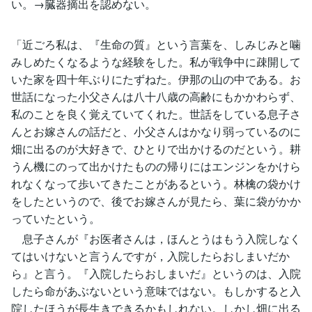
い。→臓器摘出を認めない。
「近ごろ私は、『生命の質』という言葉を、しみじみと噛
みしめたくなるような経験をした。私が戦争中に疎開して
いた家を四十年ぶりにたずねた。伊那の山の中である。お
世話になった小父さんは八十八歳の高齢にもかかわらず、
私のことを良く覚えていてくれた。世話をしている息子さ
んとお嫁さんの話だと、小父さんはかなり弱っているのに
畑に出るのが大好きで、ひとりで出かけるのだという。耕
うん機にのって出かけたものの帰りにはエンジンをかけら
れなくなって歩いてきたことがあるという。林檎の袋かけ
をしたというので、後でお嫁さんが見たら、葉に袋がかか
っていたという。
息子さんが『お医者さんは，ほんとうはもう入院しなく
てはいけないと言うんですが，入院したらおしまいだか
ら』と言う。『入院したらおしまいだ』というのは、入院
したら命があぶないという意味ではない。もしかすると入
院したほうが長生きできるかもしれない。しかし畑に出る