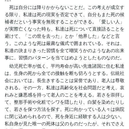
死は自分には降りかからないことだ。この考えが成立す
る限り、私達は死の現実を否定できて、自分もまた死の候
補者だという事実を無視することができる。「愛しい人」
が実際亡くなった時も、私達は死について直接語ることを
避けて、「この世を去った」とか「他界した」などと言
う。このような死は厳粛な儀式で囲まれている。それは、
私達の決まりきった習慣を全て嘲笑うかのようなあの出来
事に、習慣のパターンを当てはめようとしたものなのだ。
幼児死亡率が低く、平均寿命が高い先進諸国に住む私達
は、生身の死から全ての接触を断ち切ろうとする。伝統社
会においては、長生きすることは栄誉であり、老人は尊敬
される。その一方、私達は高齢化を社会問題だと考え、哀
れみと嫌悪感を持って老人のことを考える。若さを崇拝し
て、整形手術や化粧でシワを隠したり、白髪を染めたりし
て、若さを保つ方法を探す。死に向かっている人々は病院
に閉じ込められるので、死を身近に経験する人は少ない。
私自身が見た唯一の死体は父のものだったが、それでさえ