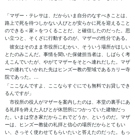
「マザー・テレサは、だからいま自分のなすべきことは、
路上で死を待つしかない人びとが安らかに死を迎えること
のできる＜家＞をつくることだ、と確信したのだった。思
い立つと、そくざに行動するのが、マザーの性分である。
彼女はそのまま市役所にむかい、そういう場所がほしい
とたのみこんだ。事情を聞いた保健担当者は、しばらく考
えこんでいたが、やがてマザーをそとへ連れだした。マザ
ーの連れていかれた先はヒンズー教の聖域であるカリー寺
院であった。…
「ここなんですよ、ここならすぐにでも無料でお貸しでき
るんですが」
市役所の役人がマザーを案内したのは、本堂の裏手にあ
る礼拝を終えた人びとが休憩所につかっていた建物だっ
た。いまは空き家だからこれでどうか、というのだ。マザ
ーは、ヒンズー教徒の礼拝と信心の場所だからとてもい
い、さっそく使わせてもらいたいと答えたのだった。もっ