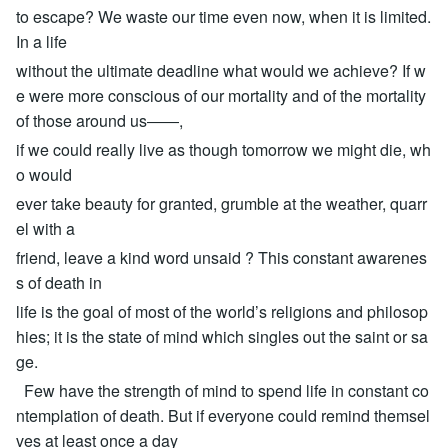
to escape? We waste our time even now, when it is limited.
In a life
without the ultimate deadline what would we achieve? If w
e were more conscious of our mortality and of the mortality
of those around us――,
if we could really live as though tomorrow we might die, wh
o would
ever take beauty for granted, grumble at the weather, quarr
el with a
friend, leave a kind word unsaid ? This constant awarenes
s of death in
life is the goal of most of the world’s religions and philosop
hies; it is the state of mind which singles out the saint or sa
ge.
Few have the strength of mind to spend life in constant co
ntemplation of death. But if everyone could remind themsel
ves at least once a day