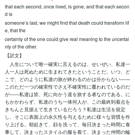
that each second, once lived, is gone, and that each secon
d is
someone’s last, we might find that death could transform lif
e, that the
certainty of the one could give real meaning to the uncertai
nty of the other.
【訳文】
人生について唯一確実に言えるのは、せいぜい、私達一
人一人は死ぬために生まれてきたということだ。いつ、ど
こで、どのように私達の旅が終わるのかは分からない――
このただ一つの確実性でさえ不確実性に覆われているのだ
が――私達は皆、死に向かう道を旅する者なのである。に
もかかわらず、私達のうち一体何人が、この最終到着点を
きちんと見据えて生きているだろう？私達は生活を規定
し、そこに表面上の永久性を与えるために様々な習慣を作
り上げる。朝起きて、顔を洗って、毎日決まった時間に食
事して、決まったスタイルの服を着て、決まった仲間の輪