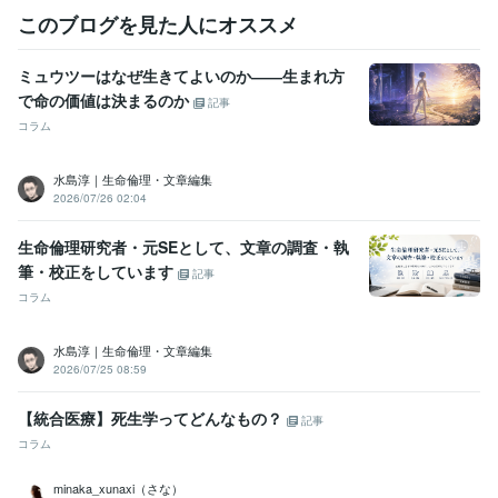
このブログを見た人にオススメ
ミュウツーはなぜ生きてよいのか――生まれ方
で命の価値は決まるのか
記事
コラム
水島淳｜生命倫理・文章編集
2026/07/26 02:04
生命倫理研究者・元SEとして、文章の調査・執
筆・校正をしています
記事
コラム
水島淳｜生命倫理・文章編集
2026/07/25 08:59
【統合医療】死生学ってどんなもの？
記事
コラム
minaka_xunaxi（さな）