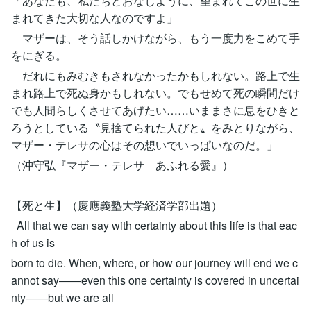
「あなたも、私たちとおなじように、望まれてこの世に生
まれてきた大切な人なのですよ」
マザーは、そう話しかけながら、もう一度力をこめて手
をにぎる。
だれにもみむきもされなかったかもしれない。路上で生
まれ路上で死ぬ身かもしれない。でもせめて死の瞬間だけ
でも人間らしくさせてあげたい……いままさに息をひきと
ろうとしている〝見捨てられた人びと〟をみとりながら、
マザー・テレサの心はその想いでいっぱいなのだ。」
（沖守弘『マザー・テレサ あふれる愛』）
【死と生】（慶應義塾大学経済学部出題）
All that we can say with certainty about this life is that eac
h of us is
born to die. When, where, or how our journey will end we c
annot say――even this one certainty is covered in uncertai
nty――but we are all