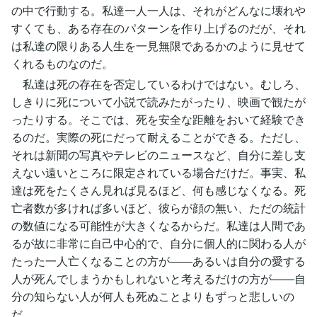
の中で行動する。私達一人一人は、それがどんなに壊れや
すくても、ある存在のパターンを作り上げるのだが、それ
は私達の限りある人生を一見無限であるかのように見せて
くれるものなのだ。
私達は死の存在を否定しているわけではない。むしろ、
しきりに死について小説で読みたがったり、映画で観たが
ったりする。そこでは、死を安全な距離をおいて経験でき
るのだ。実際の死にだって耐えることができる。ただし、
それは新聞の写真やテレビのニュースなど、自分に差し支
えない遠いところに限定されている場合だけだ。事実、私
達は死をたくさん見れば見るほど、何も感じなくなる。死
亡者数が多ければ多いほど、彼らが顔の無い、ただの統計
の数値になる可能性が大きくなるからだ。私達は人間であ
るが故に非常に自己中心的で、自分に個人的に関わる人が
たった一人亡くなることの方が――あるいは自分の愛する
人が死んでしまうかもしれないと考えるだけの方が――自
分の知らない人が何人も死ぬことよりもずっと悲しいの
だ。