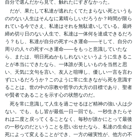
自分で選んだから見て、触れたにすぎなかった。
だが、果たして私達が逃れたくてたまらない死というも
ののない人生はそんなに素晴らしいだろうか？時間が限ら
れている今でさえ、私達はそれを無駄遣いしている。最終
締め切り日のない人生で、私達は一体何を達成できるだろ
う？もし、私達が自分の死すべき運命――そして、自分の
周りの人々の死すべき運命――をもっと意識していたな
ら、または、明日死ぬかもしれないというように生きるこ
とが本当にできたなら、一体誰が美しいものを当然と思
い、天気に文句を言い、友人と喧嘩し、優しい一言を言わ
ずにいるだろうか？このように常に生きながら死を意識す
ることは、世の中の宗教や哲学の大方の目標であり、聖者
や賢者であることを示す心の状態なのだ。
死を常に意識して人生を過ごせるほど精神の強い人は少
ない。でも、もし皆が最低一日一回でも、一秒生きたらそ
れは二度と戻ってくることなく、毎秒が誰かにとって最後
の一秒なのだということを思い出せたなら、私達の生命は
死によって変えることができ、一方の確実性が、他方の不