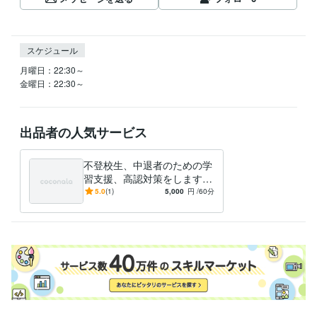
スケジュール
月曜日：22:30～

金曜日：22:30～
出品者の人気サービス
不登校生、中退者のための学
習支援、高認対策をします
小・中不登校生への学習支
5.0
(1)
5,000
円
/60分
援、高校中退者への高卒認定
対策です！