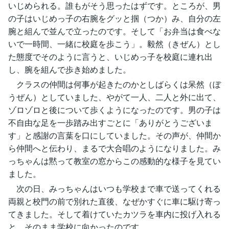
いじめられる。誰もがそう思ったはずです。ところが、男
の子はいじめっ子の右腕をグッと掴（つか）み、自分の左
腕と組んで並んで立ったのです。そして「お弁当は食べな
いで一時間、一緒に校庭を歩こう」。毅然（きぜん）とし
た態度でそのように言うと、いじめっ子を校庭に連れ出
し、腕を組んで歩き始めました。
クラスの仲間は何事が起きたのかとしばらくは呆然（ぼ
うぜん）としていました、やがて一人、二人と外に出て、
ゾロゾロと後について歩くようになったのです。男の子は
不自由な足を一歩踏み出すごとに「ありがとうございま
す」と感謝の言葉を口にしていました。その声が、仲間か
ら仲間へと伝わり、まるで大合唱のようになりました。み
っちゃんは黙って教室の窓からこの感動的な様子を見てい
ました。
次の日、みっちゃんはいつも学校まで車で送ってくれる
両親と校門の前で別れた直後、なぜかすぐに車に駆け寄っ
てきました。そして着けていたカツラを車内に投げ入れる
と、そのまま学校に向かったのです。