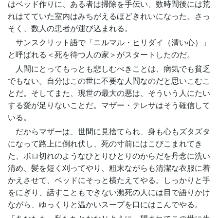
はベッド作りに、ある者は掃除を手伝い、数時間後には荒
れはてていた室内はみちがえるほどきれいになった。さっ
そく、数人の患者が運び込まれる。
サンスクリット語で「ニルマル・ヒリダイ（清い心）」
と呼ばれる＜死を待つ人の家＞がスタートしたのだ。
人間にとってもっとも悲しむべきことは、病気でも貧乏
でもない。自分はこの世に不要な人間なのだと思いこむこ
とだ。そしてまた、現世の最大の悪は、そういう人にたい
する愛が足りないことだ。マザー・テレサはそう確信して
いる。
だからマザーは、世間に見捨てられ、身も心もズタズタ
になって路上に倒れ伏し、死の寸前にはこびこまれてき
た、ボロ切れのようなひとりひとりのからだを丹念に洗い
清め、髪を短く刈ってやり、粗末ながらも清潔な衣服に着
かえさせて、ベッドにそっと横たえてやる。しっかりと手
をにぎり、話すこともできない瀕死の人には目で語りかけ
ながら、ゆっくりと温かいスープを口にはこんでやる。