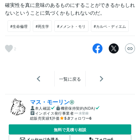
確実性を真に意味のあるものにすることができるかもしれ
ないということに気づくかもしれないのだ。
#生命倫理
#死生学
#メメント・モリ
#カルペ・ディエム
2
一覧に戻る
マス・モーリン
本人確認
機密保持契約(NDA)
インボイス発行事業者
未登録
総販売実績
1
評価
5.0
フォロワー
6
無料で見積り相談
メッセージを送る
フォロー
6