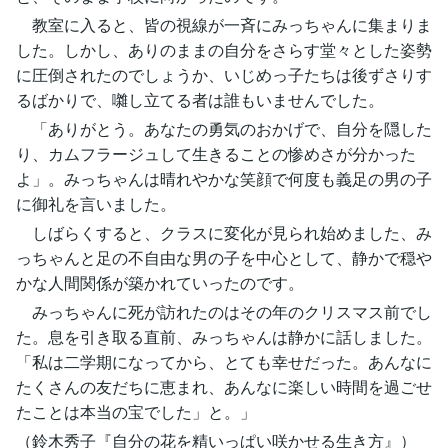
教室に入ると、皆の視線が一斉にみっちゃんに集まりま
した。しかし、ありのままの自分をさらす堂々とした姿勢
に圧倒されたのでしょうか、いじめっ子たちは後ずさりす
るばかりで、囃し立てる者は誰もいませんでした。
「ありがとう。あなたの勇気のおかげで、自分を隠した
り、カムフラージュして生きることの惨めさが分かった
よ」。みっちゃんは晴れやかな笑顔で何度も義足の男の子
に御礼を言いました。
しばらくすると、クラスに変化が見られ始めました、み
っちゃんと足の不自由な男の子を中心として、静かで穏や
かな人間関係が築かれていったのです。
みっちゃんに死が訪れたのはその年のクリスマス前でし
た。息を引き取る直前、みっちゃんは静かに話しました。
「私は二学期になってから、とても幸せだった。あんなに
たくさんの友だちに恵まれ、あんなに楽しい時間を過ごせ
たことは本当の宝でした」と。」
（鈴木秀子『自分の花を精いっぱい咲かせる生き方』）