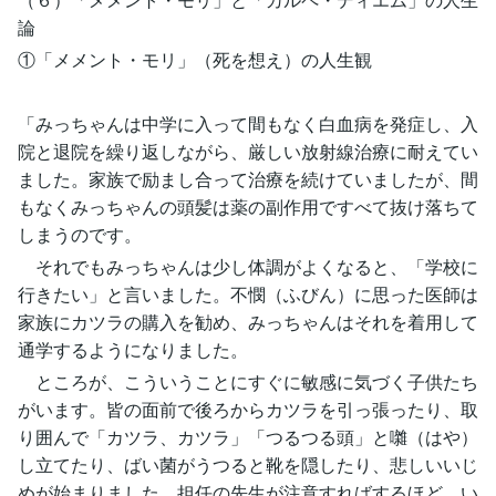
論
①「メメント・モリ」（死を想え）の人生観
「みっちゃんは中学に入って間もなく白血病を発症し、入
院と退院を繰り返しながら、厳しい放射線治療に耐えてい
ました。家族で励まし合って治療を続けていましたが、間
もなくみっちゃんの頭髪は薬の副作用ですべて抜け落ちて
しまうのです。
それでもみっちゃんは少し体調がよくなると、「学校に
行きたい」と言いました。不憫（ふびん）に思った医師は
家族にカツラの購入を勧め、みっちゃんはそれを着用して
通学するようになりました。
ところが、こういうことにすぐに敏感に気づく子供たち
がいます。皆の面前で後ろからカツラを引っ張ったり、取
り囲んで「カツラ、カツラ」「つるつる頭」と囃（はや）
し立てたり、ばい菌がうつると靴を隠したり、悲しいいじ
めが始まりました。担任の先生が注意すればするほど、い