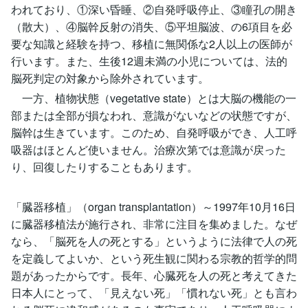
われており、①深い昏睡、②自発呼吸停止、③瞳孔の開き
（散大）、④脳幹反射の消失、⑤平坦脳波、の6項目を必
要な知識と経験を持つ、移植に無関係な2人以上の医師が
行います。また、生後12週未満の小児については、法的
脳死判定の対象から除外されています。
一方、植物状態（vegetative state）とは大脳の機能の一
部または全部が損なわれ、意識がないなどの状態ですが、
脳幹は生きています。このため、自発呼吸ができ、人工呼
吸器はほとんど使いません。治療次第では意識が戻った
り、回復したりすることもあります。
「臓器移植」（organ transplantation）～1997年10月16日
に臓器移植法が施行され、非常に注目を集めました。なぜ
なら、「脳死を人の死とする」というように法律で人の死
を定義してよいか、という死生観に関わる宗教的哲学的問
題があったからです。長年、心臓死を人の死と考えてきた
日本人にとって、「見えない死」「慣れない死」とも言わ