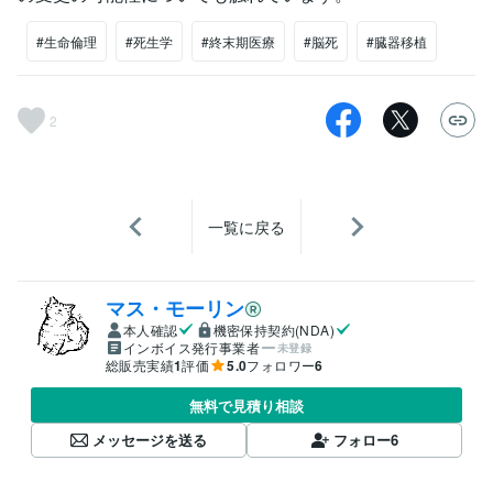
#生命倫理
#死生学
#終末期医療
#脳死
#臓器移植
2
一覧に戻る
マス・モーリン
本人確認
機密保持契約(NDA)
インボイス発行事業者
未登録
総販売実績
1
評価
5.0
フォロワー
6
無料で見積り相談
メッセージを送る
フォロー
6