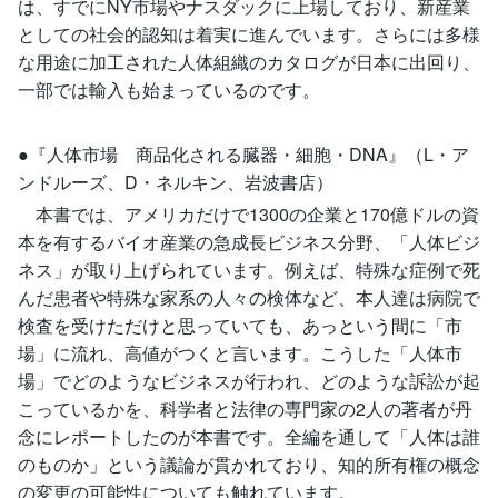
は、すでにNY市場やナスダックに上場しており、新産業
としての社会的認知は着実に進んでいます。さらには多様
な用途に加工された人体組織のカタログが日本に出回り、
一部では輸入も始まっているのです。
●『人体市場 商品化される臓器・細胞・DNA』（L・ア
ンドルーズ、D・ネルキン、岩波書店）
本書では、アメリカだけで1300の企業と170億ドルの資
本を有するバイオ産業の急成長ビジネス分野、「人体ビジ
ネス」が取り上げられています。例えば、特殊な症例で死
んだ患者や特殊な家系の人々の検体など、本人達は病院で
検査を受けただけと思っていても、あっという間に「市
場」に流れ、高値がつくと言います。こうした「人体市
場」でどのようなビジネスが行われ、どのような訴訟が起
こっているかを、科学者と法律の専門家の2人の著者が丹
念にレポートしたのが本書です。全編を通して「人体は誰
のものか」という議論が貫かれており、知的所有権の概念
の変更の可能性についても触れています。