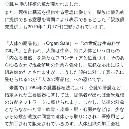
心臓や肺の移植の道が開かれました。
また、死後に臓器を提供する意思に併せて、親族に優先的
に提供できる意思を書面により表示できるとした「親族優
先提供」も2010年１月17日に施行されています。
「人体の商品化」（Organ Sale）～「21世紀は生命科学
の時代」と言われ、人類は生命、特に人体という自らの
「内なる自然」を新たなフロンティアと位置づけ、そのあ
らゆる次元で現象解明の作業を強化し、広範な応用に取り
組み始めたとされますが、こうした傾向に対して真っ先に
発せられるのが「人体の商品化」への恐れです。
米国では1984年の臓器移植法により、心臓や肝臓など
指定された主要臓器に関しては、提供者が出れば全米規模
の分配ネットワークに載せられます。しかし、法律の対象
とならなかった骨・軟骨・皮膚・腱・心臓弁などは、少な
からぬ数が遺族の同意で遺体から取り出され、医療用とし
て加工されて販売されているのす。人体組織の加工会社