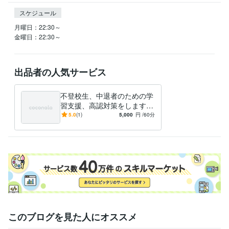
スケジュール
月曜日：22:30～

金曜日：22:30～
出品者の人気サービス
不登校生、中退者のための学
習支援、高認対策をします
小・中不登校生への学習支
5.0
(1)
5,000
円
/60分
援、高校中退者への高卒認定
対策です！
このブログを見た人にオススメ