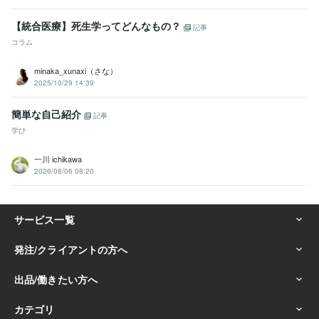
【統合医療】死生学ってどんなもの？
記事
コラム
minaka_xunaxi（さな）
2025/10/29 14:39
簡単な自己紹介
記事
学び
一川 ichikawa
2026/08/06 08:20