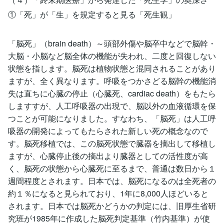
①「死」が「生」を規定すると見る「死生観」
「脳死」（brain death）～頭部外傷や脳卒中などで脳幹・
大脳・小脳など脳全体の機能が失われ、二度と回復しない
状態を指します。脳死は植物状態と混同されることがあり
ますが、全く異なります。呼吸をつかさどる脳幹の機能消
失は直ちに心臓の停止（心臓死、cardiac death）をもたら
しますすが、人工呼吸器の出現で、脳以外の血液循環を保
つことが可能になりました。すなわち、「脳死」は人工呼
吸器の開発によってもたらされた新しい死の概念なので
す。脳死移植では、この脳死状態で臓器を摘出して移植し
ますが、心臓停止後の摘出より臓器としての活性度が高
く、脳死の状態から心臓死に至るまで、普通は数日から１
週間程度とされます。日本では、脳死になるのは全死者の
約１％になると見られており、1年に8,000人ほどいると
されます。日本では脳死かどうかの判定には、旧厚生省研
究班が1985年に作成した脳死判定基準（竹内基準）が使