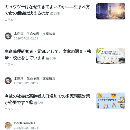
ミュウツーはなぜ生きてよいのか――生まれ方
で命の価値は決まるのか
記事
コラム
水島淳｜生命倫理・文章編集
2026/07/26 02:04
生命倫理研究者・元SEとして、文章の調査・執
筆・校正をしています
記事
コラム
水島淳｜生命倫理・文章編集
2026/07/25 08:59
今後の社会は高齢者人口増加での多死問題対策
が必要です？⑥
記事
コラム
morita kouichi1
2025/12/29 18:34