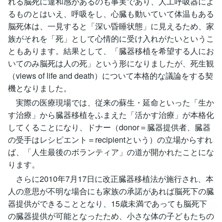
れる脳死に違和感があるのも事実であり、人工呼吸器によ
るものとはいえ、呼吸をし、心臓も動いていて体温もある
脳死体は、一見すると「深い昏睡状態」に見えるため、家
族がそれを「死」として心情的に受け入れがたいというこ
ともあります。結果として、「臓器移植を希望する人にお
いてのみ脳死は人の死」という形になりましたが、死生観
（views of life and death）について本格的な議論をする契
機となりました。
実際の医療現場では、従来の蘇生・延命といった「生か
す治療」から臓器移植をふまえた「活かす治療」が本格化
してくることになり、ドナー（donor＝臓器提供者、臓器
の受手はレシピエント＝recipientという）の立場からすれ
ば、「人生最後のボランティア」の道が開かれたことにな
ります。
さらに2010年7月17日に改正臓器移植法が施行され、本
人の意思が不明な場合にも家族の承諾があれば脳死下の臓
器提供ができることとなり、15歳未満であっても脳死下
の臓器提供が可能となったため、小さな体の子どもたちの