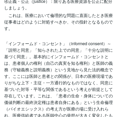
④正義・公正（justice）：限りある医療資源を公正に配分
しましょう。
これは、医療において倫理的な問題に直面したとき医療
従事者はどのように対処すべきか、その指針となるもので
す。
「インフォームド・コンセント」（informed consent）～
「説明と同意」「知らされた上での同意」「十分な説明に
基づく同意」。基本的にインフォームド・コンセントと
は、患者個人の権利（自己の真実を知る権利）と医師の義
務（守秘義務と説明義務）という見地から見た法的概念で
す。ここには医師と患者との関係が、日本の医療現場であ
りがちな上下・主従・一方通行的なものではなく、同意に
基づいた対等・平等な関係であるという考えが前提として
存在しています。これは、「患者の生命・身体についての
価値判断の最終決定権は患者自身にある」という生命倫理
（バイオエシックス）の考え方が医療の場に受け入れら
れ、医療供給者である医師中心の発想が大きく変化したも