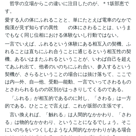
哲学の立場からこの違いに注目したのが、＊1坂部恵で
す。
愛する人の体にふれることと、単にたとえば電車のなかで
痴漢が見ず知らずの異性 の体にさわることは、いうま
でもなく同じ位相における体験ないし行動ではない。
一言でいえば、ふれるという体験にある相互入の契機、ふ
れることは直ちにふれ合うことに通じるという相互性の契
機、あるいはまたふれるということが、いわば自己を超え
てあふれ出て、他者のいのちにふれ合い、参入するという
契機が、さらるということの場合には抜け落ちて、ここで
は内―外、自―他、受動―能動、一言でいってさわるもの
とさわられるものの区別がはっきりしてくるのである。
「ふれる」が相互的であるのに対し、「さわる」は一方
的である。ひとことで言えば、これが坂部の主張です。
言い換えれば、「触れる」は人間的なかかわり、「さわ
る」は物的なかかわり、ということになるでしょう。そこ
にいのちをいつくしむような人間的なかかわりがある場合