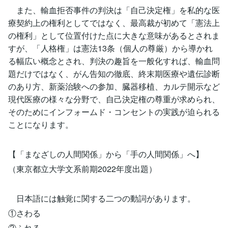
また、輸血拒否事件の判決は「自己決定権」を私的な医
療契約上の権利としてではなく、最高裁が初めて「憲法上
の権利」として位置付けた点に大きな意味があるとされま
すが、「人格権」は憲法13条（個人の尊厳）から導かれ
る幅広い概念とされ、判決の趣旨を一般化すれば、輸血問
題だけではなく、がん告知の徹底、終末期医療や遺伝診断
のあり方、新薬治験への参加、臓器移植、カルテ開示など
現代医療の様々な分野で、自己決定権の尊重が求められ、
そのためにインフォームド・コンセントの実践が迫られる
ことになります。
【「まなざしの人間関係」から「手の人間関係」へ】
（東京都立大学文系前期2022年度出題）
日本語には触覚に関する二つの動詞があります。
①さわる
②ふれる