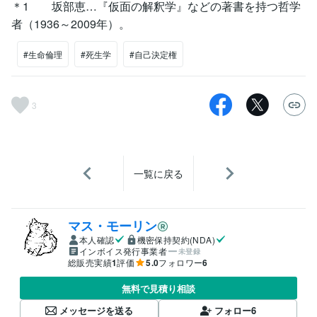
＊1 坂部恵…『仮面の解釈学』などの著書を持つ哲学
者（1936～2009年）。
#生命倫理
#死生学
#自己決定権
3
一覧に戻る
マス・モーリン
本人確認
機密保持契約(NDA)
インボイス発行事業者
未登録
総販売実績
1
評価
5.0
フォロワー
6
無料で見積り相談
メッセージを送る
フォロー
6