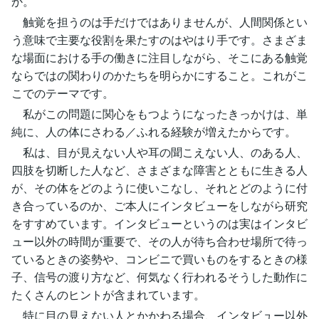
か。
触覚を担うのは手だけではありませんが、人間関係とい
う意味で主要な役割を果たすのはやはり手です。さまざま
な場面における手の働きに注目しながら、そこにある触覚
ならではの関わりのかたちを明らかにすること。これがこ
こでのテーマです。
私がこの問題に関心をもつようになったきっかけは、単
純に、人の体にさわる／ふれる経験が増えたからです。
私は、目が見えない人や耳の聞こえない人、のある人、
四肢を切断した人など、さまざまな障害とともに生きる人
が、その体をどのように使いこなし、それとどのように付
き合っているのか、ご本人にインタビューをしながら研究
をすすめています。インタビューというのは実はインタビ
ュー以外の時間が重要で、その人が待ち合わせ場所で待っ
ているときの姿勢や、コンビニで買いものをするときの様
子、信号の渡り方など、何気なく行われるそうした動作に
たくさんのヒントが含まれています。
特に目の見えない人とかかわる場合、インタビュー以外