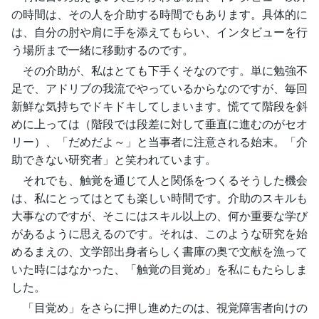
の時間は、その人を介助する時間でもあります。具体的に
は、自分の肘や肩に手を添えてもらい、インタビューを行
う場所まで一緒に移動するのです。
その介助が、私はとても下手くそなのです。単に勉強不
足で、アドリブの我流でやっているからなのですが、毎回
新鮮な気持ちでドキドキしてしまいます。慌てて階段を斜
めに上っては（階段では段差に対して垂直に進むのがセオ
リー）、「だめだよ～」と当事者に注意される始末。「介
助できない研究者」と笑われています。
それでも、触覚を通じて人と関係をつくるそうした機会
は、私にとってはとても楽しい時間です。介助のスキルも
大事なのですが、そこにはスキル以上の、何か重要な学び
があるように思えるのです。それは、このような研究を始
めるまえの、文学部出身者らしく書庫の奥で文献を漁って
いた時にはなかった、「触覚の目覚め」を私にもたらしま
した。
「目覚め」をさらに押し進めたのは、視覚障害者向けの