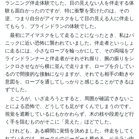
ランニング伴走体験でした。目の見えない人を伴走する体
験も面白かったのですが、特に衝撃を受けたのは、その
逆、つまり自分がアイマスクをして目の見える人に伴走し
てもらう、ブラインドランの体験でした。
最初にアイマスクをして走ることになったとき、私はパ
ニックに近い恐怖に襲われていました。伴走者といっしょ
に走るには、小さなロープを輪っかにして、その両端をブ
ラインドランナーと伴走者がそれぞれ握り、腕の振りをシ
ンクロさせながら横に並んで走ります。ロープを介してい
るので間接的な接触になりますが、それでも相手の動きや
意図を、ロープを通してしっかりと感じることができるは
ずでした。
ところが、いざ走ろうとすると、周囲が確認できないこ
とによる恐怖で、どうしても足がすくんでしまうのです。
視覚を遮断しているにもかかわらず、木の枝や段差など行
く手を阻むものがそこに「見えた」ほどでした。
けれども、ある瞬間に覚悟を決めました。伴走をしてく
れているのは、サークルのリーダーも務める、ベテラン中