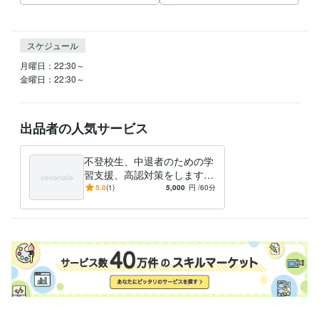
スケジュール
月曜日：22:30～

金曜日：22:30～
出品者の人気サービス
不登校生、中退者のための学
習支援、高認対策をします
小・中不登校生への学習支
5.0
(1)
5,000
円
/60分
援、高校中退者への高卒認定
対策です！