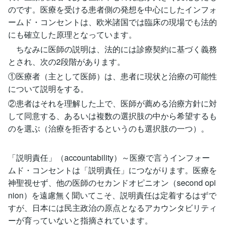
のです。医療を受ける患者側の発想を中心にしたインフォ
ームド・コンセントは、欧米諸国では臨床の現場でも法的
にも確立した原理となっています。
ちなみに医師の説明は、法的には診療契約に基づく義務
とされ、次の2段階があります。
①医療者（主として医師）は、患者に現状と治療の可能性
について説明をする。
②患者はそれを理解した上で、医師が薦める治療方針に対
して同意する、あるいは複数の選択肢の中から希望するも
のを選ぶ（治療を拒否するというのも選択肢の一つ）。
「説明責任」（accountability）～医療で言うインフォー
ムド・コンセントは「説明責任」につながります。医療を
神聖視せず、他の医師のセカンドオピニオン（second opi
nion）を遠慮無く聞いてこそ、説明責任は定着するはずで
すが、日本には民主政治の原点となるアカウンタビリティ
ーが育っていないと指摘されています。