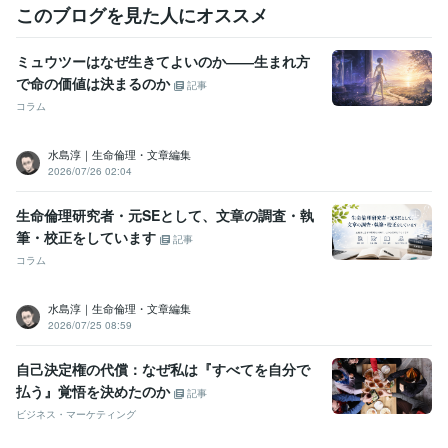
このブログを見た人にオススメ
ミュウツーはなぜ生きてよいのか――生まれ方
で命の価値は決まるのか
記事
コラム
水島淳｜生命倫理・文章編集
2026/07/26 02:04
生命倫理研究者・元SEとして、文章の調査・執
筆・校正をしています
記事
コラム
水島淳｜生命倫理・文章編集
2026/07/25 08:59
自己決定権の代償：なぜ私は『すべてを自分で
払う』覚悟を決めたのか
記事
ビジネス・マーケティング