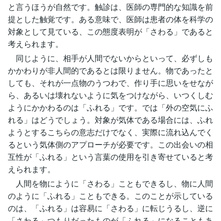
と言うほうが自然です。触診は、医師の専門的な知識を前
提とした触覚です。ある意味で、医師は患者の体を科学の
対象として見ている、この態度表明が「さわる」であると
考えられます。
同じように、相手が人間でないからといって、必ずしも
かかわりが非人間的であるとは限りません。物であったと
しても、それが一点物のうつわで、作り手に思いをせなが
ら、あるいは壊れないように気をつけながら、いつくしむ
ようにかかわるのは「ふれる」です。では「外の空気にふ
れる」はどうでしょう。対象が気体である場合には、ふれ
ようとするこちらの意志だけでなく、実際に流れ込んでく
るという気体側のアプローチが必要です。この出会いの相
互性が「ふれる」という言葉の使用を引き寄せていると考
えられます。
人間を物にように「さわる」こともできるし、物に人間
のように「ふれる」こともできる。このことが示している
のは、「ふれる」は容易に「さわる」に転じうるし、逆に
「さわる」つもりだったものが「ふれる」になることもあ