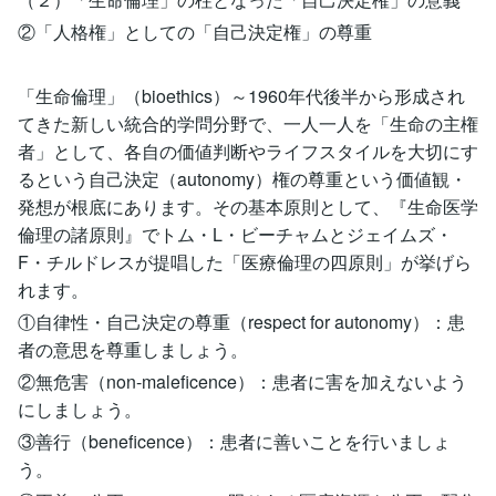
②「人格権」としての「自己決定権」の尊重
「生命倫理」（bioethics）～1960年代後半から形成され
てきた新しい統合的学問分野で、一人一人を「生命の主権
者」として、各自の価値判断やライフスタイルを大切にす
るという自己決定（autonomy）権の尊重という価値観・
発想が根底にあります。その基本原則として、『生命医学
倫理の諸原則』でトム・L・ビーチャムとジェイムズ・
F・チルドレスが提唱した「医療倫理の四原則」が挙げら
れます。
①自律性・自己決定の尊重（respect for autonomy）：患
者の意思を尊重しましょう。
②無危害（non-maleficence）：患者に害を加えないよう
にしましょう。
③善行（beneficence）：患者に善いことを行いましょ
う。