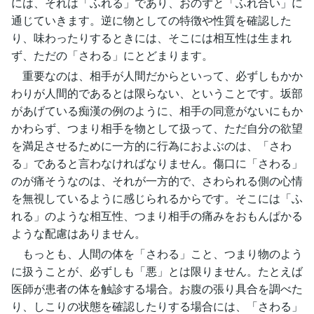
には、それは「ふれる」であり、おのずと「ふれ合い」に
通じていきます。逆に物としての特徴や性質を確認した
り、味わったりするときには、そこには相互性は生まれ
ず、ただの「さわる」にとどまります。
重要なのは、相手が人間だからといって、必ずしもかか
わりが人間的であるとは限らない、ということです。坂部
があげている痴漢の例のように、相手の同意がないにもか
かわらず、つまり相手を物として扱って、ただ自分の欲望
を満足させるために一方的に行為におよぶのは、「さわ
る」であると言わなければなりません。傷口に「さわる」
のが痛そうなのは、それが一方的で、さわられる側の心情
を無視しているように感じられるからです。そこには「ふ
れる」のような相互性、つまり相手の痛みをおもんぱかる
ような配慮はありません。
もっとも、人間の体を「さわる」こと、つまり物のよう
に扱うことが、必ずしも「悪」とは限りません。たとえば
医師が患者の体を触診する場合。お腹の張り具合を調べた
り、しこりの状態を確認したりする場合には、「さわる」