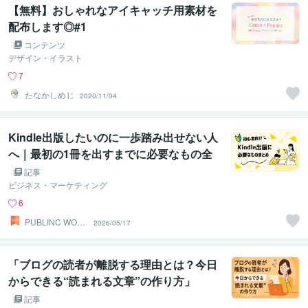
【無料】おしゃれなアイキャッチ用素材を
配布します◎#1
コンテンツ
デザイン・イラスト
7
たなかしめじ
2020/11/04
Kindle出版したいのに一歩踏み出せない人
へ｜最初の1冊を出すまでに必要なもの全
部まとめ
記事
ビジネス・マーケティング
6
PUBLINC WOR
2026/05/17
KS｜出版サポー
ト
「ブログの読者が離脱する理由とは？今日
からできる“読まれる文章”の作り方」
記事