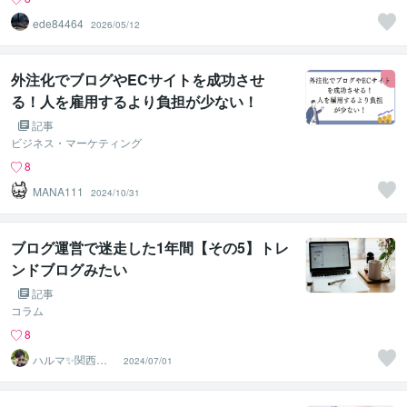
ede84464
2026/05/12
外注化でブログやECサイトを成功させ
る！人を雇用するより負担が少ない！
記事
ビジネス・マーケティング
8
MANA111
2024/10/31
ブログ運営で迷走した1年間【その5】トレ
ンドブログみたい
記事
コラム
8
ハルマ✨関西の
2024/07/01
傾聴マスター