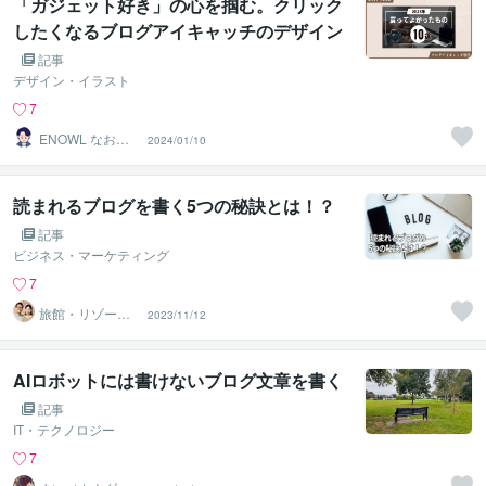
「ガジェット好き」の心を掴む。クリック
したくなるブログアイキャッチのデザイン
制作
記事
デザイン・イラスト
7
ENOWL なお
2024/01/10
【Webデザイナ
ー】
読まれるブログを書く5つの秘訣とは！？
記事
ビジネス・マーケティング
7
旅館・リゾート
2023/11/12
ホテル・グラン
ピング集客術
AIロボットには書けないブログ文章を書く
記事
IT・テクノロジー
7