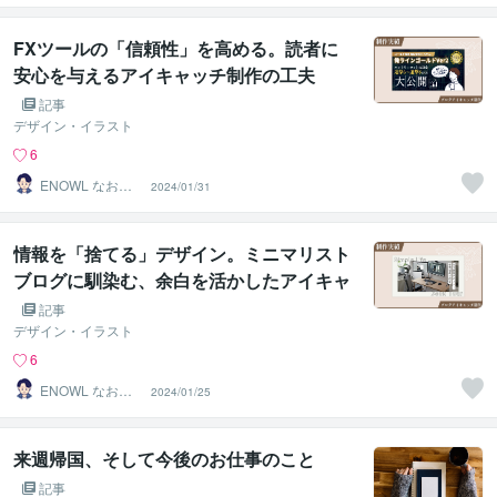
FXツールの「信頼性」を高める。読者に
安心を与えるアイキャッチ制作の工夫
記事
デザイン・イラスト
6
ENOWL なお
2024/01/31
【Webデザイナ
ー】
情報を「捨てる」デザイン。ミニマリスト
ブログに馴染む、余白を活かしたアイキャ
ッチ制作
記事
デザイン・イラスト
6
ENOWL なお
2024/01/25
【Webデザイナ
ー】
来週帰国、そして今後のお仕事のこと
記事