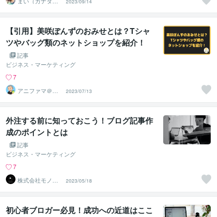
まい（カナダ在
2023/09/14
住）
【引用】美咲ぽんずのおみせとは？Tシャ
ツやバッグ類のネットショップを紹介！
記事
ビジネス・マーケティング
7
アニファマ＠副
2023/07/13
業でブログ実践
者
外注する前に知っておこう！ブログ記事作
成のポイントとは
記事
ビジネス・マーケティング
7
株式会社モノク
2023/05/18
ロマーケティン
グ
初心者ブロガー必見！成功への近道はここ