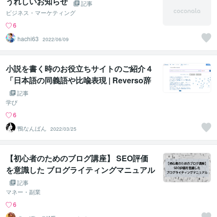
うれしいお知らせ
記事
ビジネス・マーケティング
6
hachi63
2022/06/09
小説を書く時のお役立ちサイトのご紹介４
「日本語の同義語や比喩表現 | Reverso辞
書 」
記事
学び
6
鴨なんばん
2022/03/25
【初心者のためのブログ講座】 SEO評価
を意識した ブログライティングマニュアル
記事
マネー・副業
6