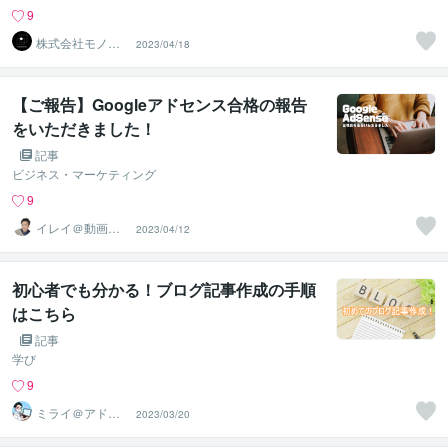
9
株式会社モノク
2023/04/18
ロマーケティン
グ
【ご報告】Googleアドセンス合格の報告
をいただきました！
記事
ビジネス・マーケティング
9
イレイ＠動画編
2023/04/12
集×HP制作
初心者でも分かる！ブログ記事作成の手順
はこちら
記事
学び
9
ミライ＠アドセ
2023/03/20
ンス審査アドバ
イザー✨