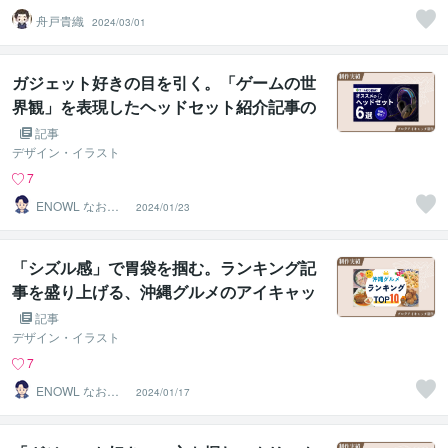
舟戸貴織
2024/03/01
ガジェット好きの目を引く。「ゲームの世
界観」を表現したヘッドセット紹介記事の
アイキャッチ
記事
デザイン・イラスト
7
ENOWL なお
2024/01/23
【Webデザイナ
ー】
「シズル感」で胃袋を掴む。ランキング記
事を盛り上げる、沖縄グルメのアイキャッ
チデザイン
記事
デザイン・イラスト
7
ENOWL なお
2024/01/17
【Webデザイナ
ー】