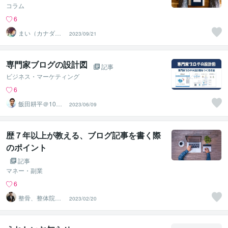
コラム
6
まい（カナダ在
2023/09/21
住）
専門家ブログの設計図
記事
ビジネス・マーケティング
6
飯田耕平＠100
2023/06/09
年時代の働き方
サポート
歴７年以上が教える、ブログ記事を書く際
のポイント
記事
マネー・副業
6
整骨、整体院ブ
2023/02/20
ログ専門 PT西
野英行