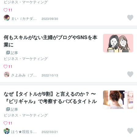
ビジネス・マーケティング
11
まい（カナダ在
2023/09/30
住）
何もスキルがない主婦がブログやSNSを本
業に
記事
ビジネス・マーケティング
11
さよみみ（ブロ
2022/10/13
グの学校～さよ
みみ部屋）
なぜ【タイトルが9割】と言えるのか？ 〜
『ビリギャル』で考察するバズるタイトル
5つのコツ〜
記事
ビジネス・マーケティング
11
はう★現役Ｓ
2022/03/21
Ｅ・電子書籍の