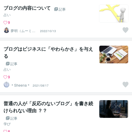
ブログの内容について
記事
占い
9
夢明（ムーミ
2022/10/13
ン）＠人生を笑
顔にする占い師
ブログはビジネスに「やわらかさ」を与え
る
記事
占い
9
＊Sheena＊
2021/08/17
普通の人が「反応のないブログ」を書き続
けられない理由 ？？
記事
学び
8