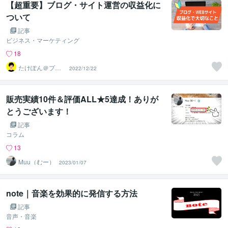
【超重要】ブログ・サイト運営の収益化に
ついて
記事
ビジネス・マーケティング
18
たけぽん＠プロ
2022/12/22
ブロガー＆コン
テンツ制作
販売実績10件＆評価ALL★5達成！ありが
とうございます！
記事
コラム
13
Muu（むー）
2023/01/07
note｜音楽を効果的に発信する方法
記事
音声・音楽