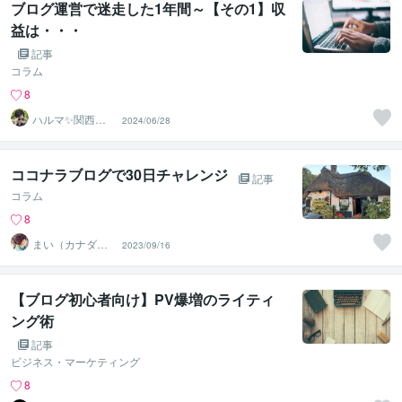
ブログ運営で迷走した1年間～【その1】収
益は・・・
記事
コラム
8
ハルマ✨関西の
2024/06/28
傾聴マスター
ココナラブログで30日チャレンジ
記事
コラム
8
まい（カナダ在
2023/09/16
住）
【ブログ初心者向け】PV爆増のライティ
ング術
記事
ビジネス・マーケティング
8