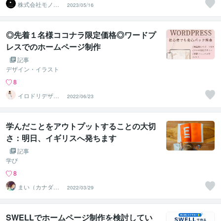
株式会社モノク
2023/05/16
ロマーケティン
グ
◎先着１名様ココナラ限定価格◎ワードプ
レスでのホームページ制作
記事
デザイン・イラスト
8
イロドリデザイ
2022/06/23
ン
学んだことをアウトプットすることの大切
さ：明日、イギリスへ発ちます
記事
学び
8
まい（カナダ在
2022/03/29
住）
SWELLでホームページ制作を検討してい