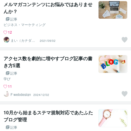
メルマガコンテンツにお悩みではありませ
んか？
記事
ビジネス・マーケティング
12
まい（カナダ在
2021/09/02
住）
アクセス数を劇的に増やすブログ記事の書
き方5選
記事
学び
11
F webdesign
2024/12/02
10月から始まるステマ規制対応であたふた
ブログ管理
記事