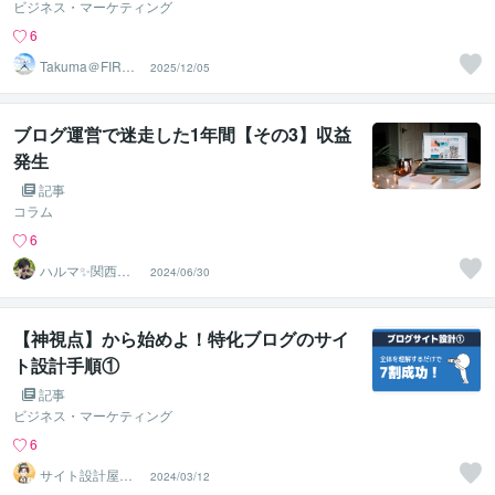
ビジネス・マーケティング
6
Takuma＠FIRE
2025/12/05
生活18年目
ブログ運営で迷走した1年間【その3】収益
発生
記事
コラム
6
ハルマ✨関西の
2024/06/30
傾聴マスター
【神視点】から始めよ！特化ブログのサイ
ト設計手順①
記事
ビジネス・マーケティング
6
サイト設計屋
2024/03/12
【あれべる】