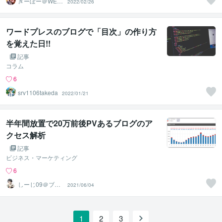
きーぼー＠WEB
2022/02/26
ライター
ワードプレスのブログで「目次」の作り方
を覚えた日!!
記事
コラム
6
srv1106takeda
2022/01/21
半年間放置で20万前後PVあるブログのア
クセス解析
記事
ビジネス・マーケティング
6
しーじ09＠ブロ
2021/06/04
グ制作代行屋
1
2
3