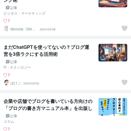
記事
ビジネス・マーケティング
7
Momota《SNS
2024/03/08
マーケッター》
まだChatGPTを使ってないの？ブログ運
営を3倍ラクにする活用術
記事
IT・テクノロジー
7
ぽけご
2024/03/02
企業や店舗でブログを書いている方向けの
「ブログの書き方マニュアル本」を出版し
ました！
記事
コラム
7