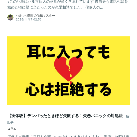
※この記事はハルマ個人の意見が多く含まれています 僕自身も電話相談を
始めた頃に壁に当たったのが恋愛相談でした。 僕個人の...
ハルマ✨関西の傾聴マスター
2025/11/17 02:56
【実体験】テンパったときほど失敗する！失恋パニックの対処法
記事
コラム
突然の出来事に気持ちが追いつかないときありますよね。 失恋した時はテ