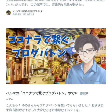
ンパりがちです。 この記事では、突発的な現象が起きた...
ハルマ✨関西の傾聴マスター
2025/11/03 03:15
ハルマの「ココナラで繋ぐブログバトン」やで✨
記事
コラム
こんちゃ！ ゆめさんからブログバトンを繋いでもらいました！ あざざま
す😆 閲覧数が下がって大変なときに素敵なイベントを...