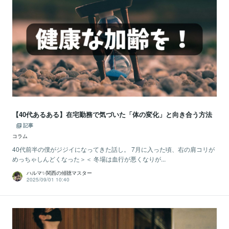
【40代あるある】在宅勤務で気づいた「体の変化」と向き合う方法
記事
コラム
40代前半の僕がジジイになってきた話し。 7月に入った頃、右の肩コリが
めっちゃしんどくなった＞＜ 冬場は血行が悪くなりが...
ハルマ✨関西の傾聴マスター
2025/09/01 10:40