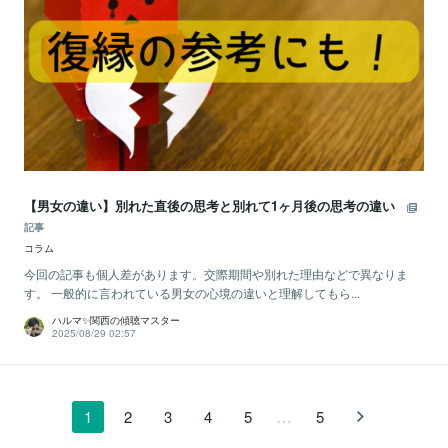
【男女の違い】別れた直後の思考と別れて1ヶ月後の思考の違い
記事
コラム
今回の記事も個人差があります。交際期間や別れた理由などで異なりま
す。 一般的に言われている男女の心境の違いと理解してもら...
ハルマ✨関西の傾聴マスター
2025/08/29 02:57
…
1
2
3
4
5
5