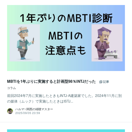
MBTIを1年ぶりに実施すると計画型98％INTJだった
記事
コラム
前回2024年7月に実施したときもINTJ-A建築家でした。2024年11月に別
の媒体（ムック）で実施したときはISTJ...
ハルマ✨関西の傾聴マスター
2025/09/05 23:59