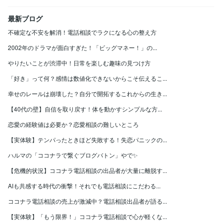
最新ブログ
不確定な不安を解消！電話相談でラクになる心の整え方
2002年のドラマが面白すぎた！「ビッグマネー！」の...
やりたいことが渋滞中！日常を楽しむ趣味の見つけ方
「好き」って何？感情は数値化できないからこそ伝えるこ...
幸せのレールは崩壊した？自分で開拓するこれからの生き...
【40代の壁】自信を取り戻す！体を動かすシンプルな方...
恋愛の経験値は必要か？恋愛相談の難しいところ
【実体験】テンパったときほど失敗する！失恋パニックの...
ハルマの「ココナラで繋ぐブログバトン」やで✨
【危機的状況】ココナラ電話相談の出品者が大量に離脱す...
AIも共感する時代の衝撃！それでも電話相談にこだわる...
ココナラ電話相談の売上が激減中？電話相談出品者が語る...
【実体験】「もう限界！」ココナラ電話相談で心が軽くな...