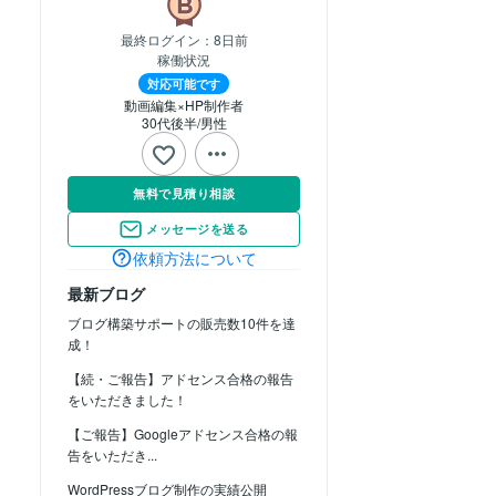
最終ログイン：
8日前
稼働状況
対応可能です
動画編集×HP制作者
30代後半
男性
無料で見積り相談
メッセージを送る
依頼方法について
最新ブログ
ブログ構築サポートの販売数10件を達
成！
【続・ご報告】アドセンス合格の報告
をいただきました！
【ご報告】Googleアドセンス合格の報
告をいただき...
WordPressブログ制作の実績公開