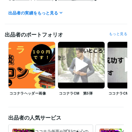
月曜日~日曜日の全ての日にちの待機中の時はご利用可能です。

出品者の実績をもっと見る
お休みさせていただくときは受付休止にします。！Σ(×_×;)!

予定日は設定していません。地球上の皆様といつでも繋がっていたいの
で！待機中時間、お気軽にどうぞ

出品者のポートフォリオ
もっと見る
離席中、対応中の時は他の皆様のDMの連絡が遅れることがありますが、
必ずDM連絡致しますので不快な気持ちには限りなくさせないつもりで
す。

【怒り、憎しみ、復讐心、嫉妬・・・etc】

真心のこもった精神で頑張りますm(_ _)m

☆★…………▽▼…………◇◆…………□■…………△▲

ココナラヘッダー画像
ココナラCM 第5弾
ココナラCM 
♦♥予定がありましたら気軽にDMください

♥♦予定が無くても気になったらDMください

♦♥ちょっとしたやり取りでもありましたらDMください

出品者の人気サービス
♥♦寂しい、悩みがある、聞いてほしい事がある方DMください

♦♥このスケジュール見て何か思った方はDMください、スゴい、素晴らし
い、キモい、ウザい、土に埋もれてしまえ！・・・・etc

ココナラ仮面がYOUの☯️心の
今つ