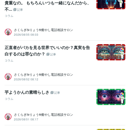
貴重なの。 もちろんいつも一緒になんだから、
入賞経験多数
国内美容大会パーマ部門で入賞経験多数
国内美容大会
不...
カット部門で入賞経験多数
国内美容大会アップ部門で入賞経験多数
記事
コラム
ビジネス・クリエイティブツール
WordPress:5年
Excel:5年
Google サイト:10年
さくらぎ☕りょう⛎癒やし電話相談サロン
Google スプレッドシート:5年
Google ドキュメント:5年
2026/08/05 08:03
PowerPoint:5年
Word:5年
一太郎:3年
ChatGPT:1年
Adobe Photoshop:3年
Adobe Premiere Pro:3年
Final Cut Pro:3年
正直者がバカを見る世界でいいのか？真実を告
Canva:3年
白するのは罪なのか？
記事
その他ツール
コラム
コミュニケーションスキル:20年
生来の愚痴聞き、寄り添い、思いやる精神:20年
さくらぎ☕りょう⛎癒やし電話相談サロン
人を笑わせる心意気:20年
日本語をネイティブに話せる資格:20年
2026/08/02 08:12
人の美点を見つける:20年
話しやすい人柄:20年
杓子定規に物を考えない:20年
大所高所に物を見る:20年
芋ようかんの素晴らしさ
記事
ヘアカラー施術:10年
パーマ施術:10年
縮毛矯正施術:10年
コラム
ヘアーカット施術:10年
ボディーペイティング:10年
ヘアーアップ施術:10年
さくらぎ☕りょう⛎癒やし電話相談サロン
得意分野
2026/08/01 08:17
悩み相談・カウンセリング
悩み、恋愛、話し、愚痴、何でもどうぞ
話し相手、愚痴聞き
話し相手、愚痴聞き
話し相手、愚痴聞き
話し