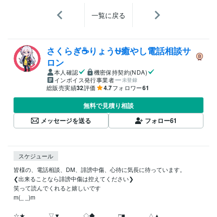
一覧に戻る
さくらぎ☕りょう⛎癒やし電話相談サ
ロン
本人確認
機密保持契約(NDA)
インボイス発行事業者
未登録
総販売実績
32
評価
4.7
フォロワー
61
無料で見積り相談
メッセージを送る
フォロー
61
スケジュール
皆様の、電話相談、DM、誹謗中傷、心待に気長に待っています。

❮出来ることなら誹謗中傷は控えてください❯

笑って読んでくれると嬉しいです

m(_ _)m

☆★…………▽▼…………◇◆…………□■…………△▲
