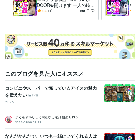
♥♦冬の寒さが厳しいのでDMください

DOOR☯️開けます 一人の時誰
なん
かと話したい❇️まわりに流さ
愚痴
4.8
(14)
100
円
/分
-
(1)
れる⚠️ダイエット❣️
恋愛
経験職種
避難
営業 / 個人営業
経験年数 : 10年
ライフスタイル・その他 / スタイリスト
経験年数 : 7年
ライフスタイル・その他 / 美容師・ネイリスト・美容家
経験年数 : 7
年
ライフスタイル・その他 / シェフ・パティシエ
経験年数 : 10年
職歴
ココナラ
2024年3月 ~ 現在
2024年3月 ~ 現在
2024年3月 ~ 現在
このブログを見た人にオススメ
2024年3月 ~ 現在
2024年3月 ~ 現在
2024年3月 ~ 現在
2024年
3月 ~ 現在
コンビニやスーパーで売っているアイスの魅力
を伝えたい
受賞歴
記事
ココナラ レギュラーランク
小学校の作文・・・『内容覚えてない』
コラム
中学校の作文・・・『家を探せばある』
高校の作文・・・『恥ずか
しくて見たくない』
父親に褒められた・・・・スゴい昔
母親に褒め
さくらぎ☕りょう⛎癒やし電話相談サロン
られた・・・・スゴい昔
友人に誕生日を祝われた
小、中、高の体育
2026/08/06 08:23
祭で全種目1位とる・・・コレ本当です
小、中、高の学力テストでヤ
バい点取って先生にシバキ倒される
和太鼓で地域行事で演奏
和太鼓
なんだかんだで、いつも一緒にいてくれる人は
で都内某ホール、都内某神社で演奏多数
国内美容大会カラー部門で