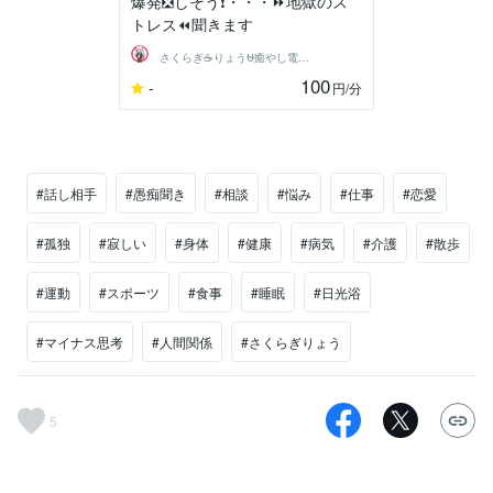
爆発❎しそう❗・・・⏩地獄のス
トレス⏪聞きます
さくらぎ☕りょう⛎癒やし電話相談サロン
100
-
円
/分
#話し相手
#愚痴聞き
#相談
#悩み
#仕事
#恋愛
#孤独
#寂しい
#身体
#健康
#病気
#介護
#散歩
#運動
#スポーツ
#食事
#睡眠
#日光浴
#マイナス思考
#人間関係
#さくらぎりょう
5