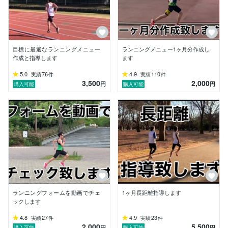
②ランニングフォームチェック

　正面・横からの動画を撮っていただき、動画内容を確
認して適切なフォームをご指導させていただきます。接
地・腕振り・姿勢等チェックいたします。

目標に最適なランニングメニュー
ランニングメニュー1ヶ月分作成し
③ランニングアドバイス

作成と指導します
ます
　試合前は何をすればいいのか、登り・下りの走り方、
怪我をした時の練習等の皆様の疑問点をお答えいたしま
5.0
76
4.9
110
実績
件
実績
件
3,500
2,000
す。

円
円
購入可能
購入可能
④1ヶ月間サポート

　皆様の目的・目標毎に練習メニューの作成、ランニン
グフォームのチェック、1週間毎に練習のフィードバッ
クを行います。また、随時ご質問等お答えさせていただ
きます。目的・目標を達成できるよう全力でサポートい
たします。

何か分からないことありましたら、気軽に連絡して下さ
い。

よろしくお願いします。

ランニングフォームを動画でチェ
1ヶ月長距離指導します
ックします
・経歴

4.8
27
4.9
23
実績
件
実績
件
　中学…全国陸上大会3000m出場

2,000
5,500
円
円
購入可能
購入可能