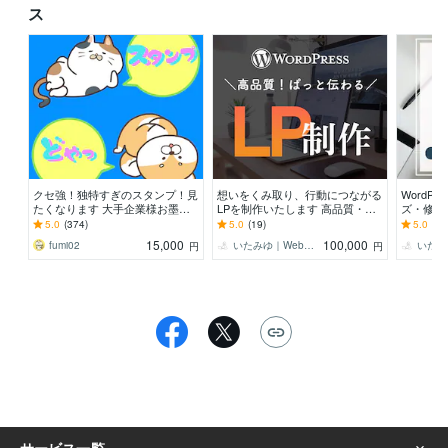
ス
クセ強！独特すぎのスタンプ！見
想いをくみ取り、行動につながる
WordP
たくなります 大手企業様お墨付
LPを制作いたします 高品質・好
ズ・修正しま
きクオリティ！キャラ映え間違い
印象。WordPressで伝わるLPを
g、Coco
5.0
(374)
5.0
(19)
5.0
(68
ナシ！
制作します
15,000
100,000
fumi02
いたみゆ｜Webサイト制作
円
円