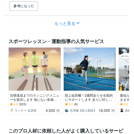
参考になった
もっと見る
スポーツレッスン・運動指導の人気サービス
目標達成までのランニングメニュ
陸上短距離！2週間走りを全面的
最短ルー
ーを提供します 他にない各個人
にサポートします 走りに対して
きます 
に適したメニューの提供を心掛け
の不安/疑問/課題を一緒に解決し
メニュー
4.9
(525)
5.0
(6)
5.0
(6)
ています
ましょう！
4,500
16,000
ランナー 走楽努
北澤徹【陸上競技】
円
円
このプロ人材に依頼した人がよく購入しているサービ