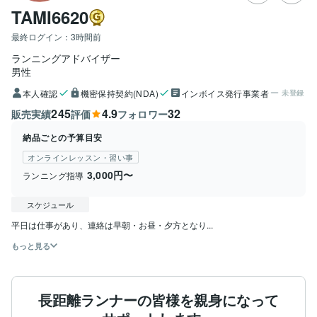
TAMI6620
最終ログイン：
3時間前
ランニングアドバイザー
男性
本人確認
機密保持契約(NDA)
インボイス発行事業者
未登録
245
4.9
32
販売実績
評価
フォロワー
納品ごとの予算目安
オンラインレッスン・習い事
3,000円〜
ランニング指導
スケジュール
平日は仕事があり、連絡は早朝・お昼・夕方となり...
もっと見る
長距離ランナーの皆様を親身になって