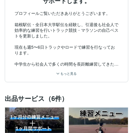
サポートします。
プロフィールご覧いただきありがとうございます。

箱根駅伝・全日本大学駅伝を経験し、引退後も社会人で
効率的な練習を行いトラック競技・マラソンの自己ベス
トを更新しました。

現在も週5〜6日トラックやロードで練習を行なってお
ります。

中学生から社会人で多くの時間を長距離練習してきた経
験と1500mからフルマラソンまで幅広く大会に出場し
もっと見る
てきた経験を活かして皆様に以下のようなアドバイス・
サポートができます。

①練習メニューの作成

出品サービス（6件）
　トラック種目(1500m、3000m、5000m、10000m)、
ハーフマラソン、フルマラソンの練習メニューを皆様の
練習スケジュールや目的毎に作成いたします。練習メニ
ュー作成に伴い、詳細をお伺いすることありますが1人
1人に合う練習メニューを作成したいと考えております
のでご了承ください。
