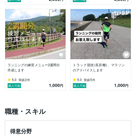
　高校…インターハイ5000m入賞

　大学…全日本大学駅伝出場

　　　　箱根駅伝出場

　社会人…1500m、3000m、5000m、ハーフマラソ
ン、フルマラソン自己ベスト更新

・記録

1500m 3'47

3000m 8'15

5000m 13'53

10000m 29'03

ハーフマラソン　63'57

ランニングの練習メニュー2週間分
トラック競技(長距離)、マラソン
フルマラソン　2:17:20
作成します
のアドバイスします
5.0
2
5.0
5
実績
件
実績
件
1,000
1,000
円
円
購入可能
購入可能
職種・スキル
得意分野