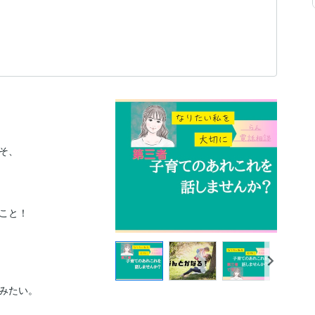
、

と！

みたい。
