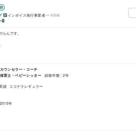
インボイス発行事業者
未登録
8
ー
のらんです。



 カウンセラー・コーチ
/ 保育士・ベビーシッター
経験年数 : 2年
実績
ココナラレギュラー
2015年
離:8年