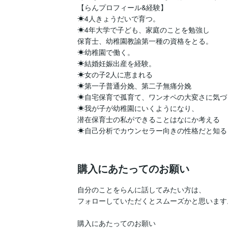
【らんプロフィール&経験】

☀︎4人きょうだいで育つ。

☀︎4年大学で子ども、家庭のことを勉強し

保育士、幼稚園教諭第一種の資格をとる。

☀︎幼稚園で働く。

☀︎結婚妊娠出産を経験。

☀︎女の子2人に恵まれる

☀︎第一子普通分娩、第二子無痛分娩

☀︎自宅保育で孤育て、ワンオペの大変さに気づく
☀︎我が子が幼稚園にいくようになり、

潜在保育士の私ができることはなにか考える

☀︎自己分析でカウンセラー向きの性格だと知る

購入にあたってのお願い
自分のことをらんに話してみたい方は、

フォローしていただくとスムーズかと思います。
購入にあたってのお願い
