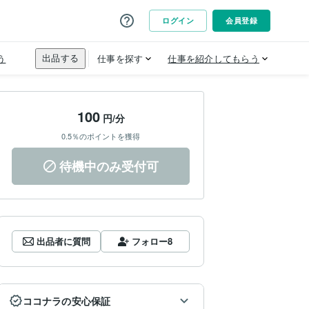
100
円/分
0.5％のポイントを獲得
待機中のみ受付可
出品者に質問
フォロー
8
ココナラの安心保証