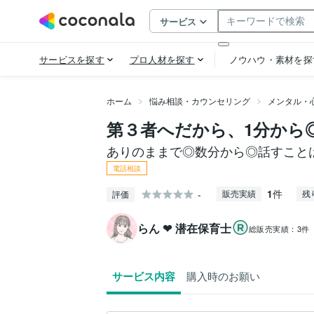
ホーム
悩み相談・カウンセリング
メンタル・
第３者へだから、1分から
ありのままで◎数分から◎話すこと
電話相談
1
件
-
販売実績
残
評価
らん ❤ 潜在保育士
総販売実績：
3件
サービス内容
購入時のお願い