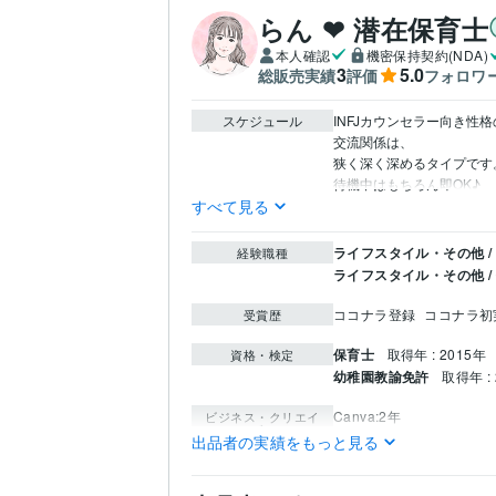
らん ❤ 潜在保育士
本人確認
機密保持契約(NDA)
3
5.0
総販売実績
評価
フォロワ
スケジュール
INFJカウンセラー向き性格
交流関係は、

狭く深く深めるタイプです。
待機中はもちろん即OK♪
すべて見る
ライフスタイル・その他 /
経験職種
ライフスタイル・その他 
ココナラ登録
ココナラ初
受賞歴
保育士
取得年 : 2015年
資格・検定
幼稚園教諭免許
取得年 : 
Canva:2年
ビジネス・クリエイ
ティブツール
出品者の実績をもっと見る
ピアノ:28年
料理:10年
断捨
その他ツール