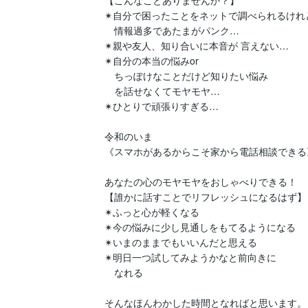
【こんなことありませんか？】

✴︎自分で困ったことをネットで調べられるけれど
　情報過多であたまがパンク…

✴︎親や友人、知り合いに本音が 言えない…

✴︎自分の本当の悩みor

　ちっぽけなことだけど知りたい悩み

　を話せなくてモヤモヤ…

✴︎ひとりで頑張りすぎる…

令和のいま

《スマホがあるからこそ家から電話相談できる》
あなたの心のモヤモヤをおしゃべりできる！

【誰かに話すことでリフレッシュになるはず】

✴︎ふっと心が軽くなる

✴︎今の悩みに少し見通しをもてるようになる

✴︎いまのままでもいいんだと思える

✴︎明日一つ試してみようかなと前向きに

　なれる

そんなほんわかした時間となればと思います。
