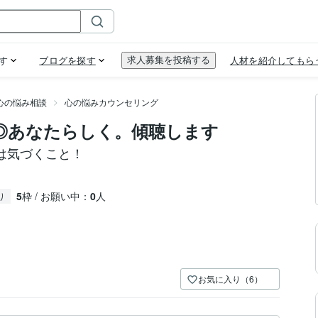
心の悩み相談
心の悩みカウンセリング
◎あなたらしく。傾聴します
は気づくこと！
5
枠 / お願い中：
0
人
り
お気に入り（6）