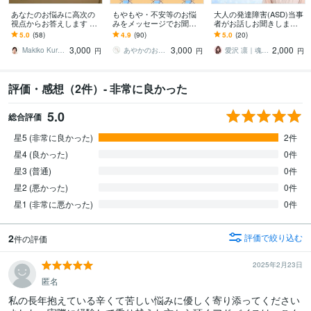
あなたのお悩みに高次の
もやもや・不安等のお悩
大人の発達障害(ASD)当事
視点からお答えします 健
みをメッセージでお聞き
者がお話しお聞きします
康、恋愛、仕事、対人関
します 3往復で心の専門家
チャット2往復の対話で記
5.0
(58)
4.9
(90)
5.0
(20)
係、お金、スピリチュア
があなたのモヤモヤに寄
憶の脳内リピートやキャ
3,000
3,000
2,000
ル
り添い、整理します
パオーバー解消
Makiko Kurata
あやかのお悩み相談室
愛沢 凛｜魂の遺伝子コード｜婚活の法則
円
円
円
評価・感想（2件）- 非常に良かった
5.0
総合評価
星5 (非常に良かった)
2件
星4 (良かった)
0件
星3 (普通)
0件
星2 (悪かった)
0件
星1 (非常に悪かった)
0件
2
評価で絞り込む
件の評価
2025年2月23日
匿名
私の長年抱えている辛くて苦しい悩みに優しく寄り添ってください