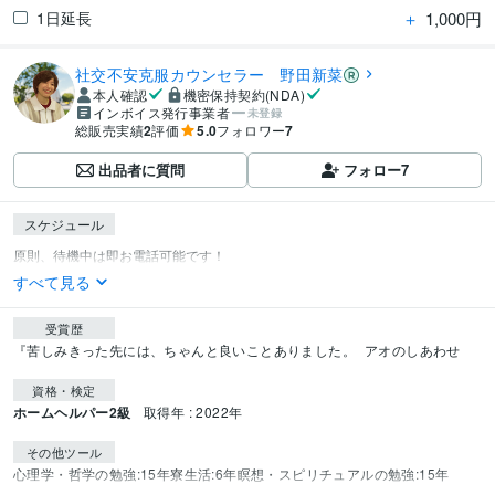
＋
1,000円
1日延長
社交不安克服カウンセラー 野田新菜
本人確認
機密保持契約(NDA)
インボイス発行事業者
未登録
総販売実績
2
評価
5.0
フォロワー
7
出品者に質問
フォロー
7
スケジュール
すべて見る
受賞歴
『苦しみきった先には、ちゃんと良いことありました。
アオのしあわせ
資格・検定
ホームヘルパー2級
取得年 : 2022年
その他ツール
心理学・哲学の勉強:15年
寮生活:6年
瞑想・スピリチュアルの勉強:15年