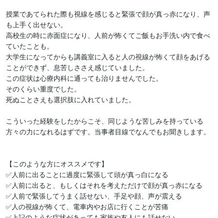
授業であてられた際も視線を感じると緊張で顔が真っ赤になり、声
も上手く出せない。

高校生の時に赤面症になり、人前が怖くてご飯もお手洗い内で食べ
ていたことも。

大学生になってからも講義室に入ると人の視線が怖くて顔をあげる
ことができず、息苦しささえ感じていました。

この症状は心療内科に通っても治りませんでした。

そのくらい重度でした。

死ぬことさえも選択肢に入れていました。

こういった経験をしたからこそ、同じような苦しみを持っている
方々の力になれるはずです。当事者目線でなんでもお聞きします。

【このような方にオススメです】

✅人前に出ることに過度に緊張して頭が真っ白になる

✅人前に出ると、もしくはそれを考えただけで顔が真っ赤になる

✅人前で緊張してうまく話せない、手足や顔、声が震える

✅人の視線が怖くて、電車内やお店に行くことが苦痛

✅上記のような症状があっても家族や友人にも話せない
