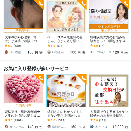
今すぐ相談可能
予約受付中
予約受付中
大学教授◾️(心理学・博
ペットロスや死別等の苦
精神疾患の方のお悩み相
士）が直接ご相談にのり
しみ、心から寄り添いま
談室じっくり聞きます 48
ます 学生さんが、心理学
す 止まった時計の針、無
時間以内にあなただけの
5.0
(420)
5.0
(57)
5.0
(14)
の先生に恋愛相談するよ
理に動かさなくて大丈夫
Word資料を無料でお届け
160
100
120
うなお気軽さでどうぞ
ですから
します
けい教授
いやさか☆やすらぎの傾聴者
Emikoナース
円
/分
円
/分
円
/分
お気に入り登録が多いサービス
予約受付中
資格アリ・経験20年超☘️
繊細さんのわかってもら
５週間で心を整える⭐うつ
人生のお悩みお聴します
えない辛さ お聴きします
脱効果のある交換日記し
鬱・HSP・介護障害・毒
HSP/モヤモヤを手放す一
ます 【通常版】気持ちを
5.0
(1969)
5.0
(1329)
5.0
(131)
親・恋愛・仕事・育児・
歩☘️自分を大切にする✨を
吐き出す、習慣化❗
140
160
12,000
占い依存etc
始めよう
カウンセリング事務所☘️オフィスカノン
繊細さん相談室☘️野崎真礼（まひろ）
水卜 ヒロ
円
/分
円
/分
円