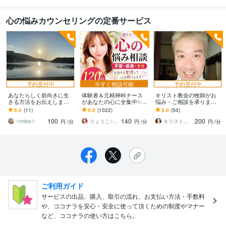
心の悩みカウンセリングの定番サービス
予約受付中
今すぐ相談可能
予約受付中
あなたらしく前向きに生
体験者＆元精神科ナース
キリスト教会の牧師がお
きる方法をお伝えします
があなたの心に全集中✨し
悩み・ご相談を承ります
仕事、恋愛、人間関係の
ます 不安・依存・うつ
牧師歴21年。按手を受け
5.0
(11)
5.0
(1022)
5.0
(50)
お悩み解決いたします。
【心の悩み】モヤモヤや
た（正式な資格を持つ）
100
140
200
不安を整理したい方へ♡
現役牧師です。
✩misa✩
りょうこ✨心を癒し現実を動かすセラピスト
キリスト教会の現役牧師さん
円
/分
円
/分
円
/分
ご利用ガイド
サービスの出品、購入、取引の流れ、お支払い方法・手数料
や、ココナラを安心・安全に使って頂くための制度やマナー
など、ココナラの使い方はこちら。