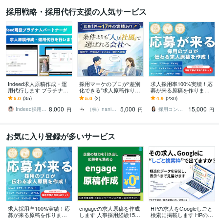
採用戦略・採用代行支援の人気サービス
Indeed求人原稿作成・運
採用マーケのプロが“差別
求人採用率100%実績！応
用代行します プラチナパ
化できる"求人原稿作りま
募が来る原稿を作ります
ートナー直伝！プロの運
す 条件だけで比較されな
【採用歴9年×500社支援】
5.0
(35)
5.0
(2)
4.9
(230)
用で応募数を最大化しま
い！インタビューで社風
求人広告が変われば採用
8,000
5,000
15,000
す◎
と人柄を伝えます
が変わる!
Indeed採用コンサルタント
（株）nanimono 集客・採用支援
採用コンサルタント山之口｜メッセージ歓迎
円
円
円
お気に入り登録が多いサービス
求人採用率100%実績！応
engageの求人原稿を作成
HPの求人をGoogleしごと
募が来る原稿を作ります
します 人事採用経験15
検索に掲載します HPの採