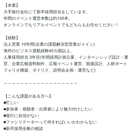
【本業】

大手旅行会社にて新卒採用担当をしています。

年間のイベント運営本数は約100本。

オンラインでもリアルイベントでもどちらもお任せください！

【経験】

法人営業 10年間(企業の課題解決型営業がメイン)

海外のビジネス渡航経験40カ国以上。

人事採用担当 3年目(年間採用計画立案、インターンシップ設計・運
営、企業広報資料制作、広報イベント運営、面接設計、人材ポート
フォリオ構築、ダイリク、説明会企画・運営など)

～～～～～～～～～～～～～～～～～～

【こんな課題がある方へ】

■忙しい

■参加者・視聴者・出席者により魅力付けしたい

■進行に自信がない

■ファシリテーターって何すればいいかわからない

■新卒採用全般の相談
