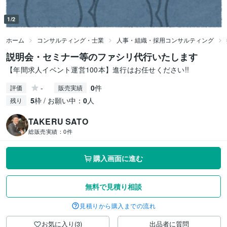
1/2
ホーム
コンサルティング・士業
人事・組織・採用コンサルティング
説明会・セミナー等のファシリ代行いたします
【年間求人イベント運営100本】進行はお任せください!!
-
0
件
評価
販売実績
5
枠 / お願い中：
0
人
残り
TAKERU SATO
総販売実績：
0件
購入画面に進む
無料で見積り相談
見積りから購入までの流れ
お気に入り(3)
出品者に質問