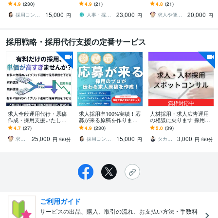
【採用歴9年×500社支援】
年！✨企業の想いや魅力を
用ページをGoogleしごと
4.9
(230)
4.9
(21)
4.8
(21)
求人広告が変われば採用
言語化します！
検索へ掲載をしません
15,000
23,000
20,000
が変わる!
か？
採用コンサルタント山之口｜メッセージ歓迎
人事・採用代行JINJI8（ジンジヤ）
求人や便利ツールシステム改善のサポート
円
円
円
採用戦略・採用代行支援の定番サービス
満枠対応中
求人全般運用代行・原稿
求人採用率100%実績！応
人材採用・求人広告運用
作成・採用支援いたしま
募が来る原稿を作ります
の相談に乗ります 採用マ
す 人事経験15年！indeeな
【採用歴9年×500社支援】
ーケティングのプロが課
4.7
(27)
4.9
(230)
5.0
(39)
ど無料求人媒体年間依頼1
求人広告が変われば採用
題と打ち手を提案
25,000
15,000
3,000
00件超
が変わる!
求人や便利ツールシステム改善のサポート
採用コンサルタント山之口｜メッセージ歓迎
タカハシ ヨウスケ
円
/60分
円
円
/60分
ご利用ガイド
サービスの出品、購入、取引の流れ、お支払い方法・手数料