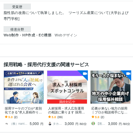
受賞歴
脂性肌の改善について執筆しました。
ツーリズム産業について(大学および
専門学校]
得意分野
Web制作・HP作成・EC構築
Webデザイン
採用戦略・採用代行支援の関連サービス
満枠対応中
採用マーケのプロが“差別
人材採用・求人広告運用
応募が来ない地方の採用
化できる"求人原稿作りま
の相談に乗ります 採用マ
｜プロが相談相手になり
す 条件だけで比較されな
ーケティングのプロが課
ます ✅応募ゼロから脱
5.0
(2)
5.0
(39)
5.0
(2)
い！インタビューで社風
題と打ち手を提案
却！求人票添削から採用
5,000
3,000
3,000
と人柄を伝えます
戦略まで伴走します
（株）nanimono 集客・採用支援
タカハシ ヨウスケ
【医療･介護･福祉】採用代行RPO－W
円
円
/60分
円
/60分