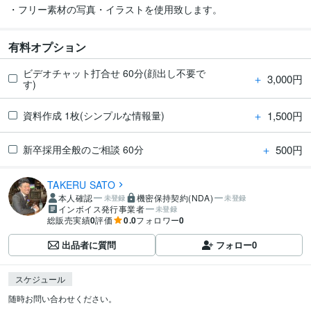
・フリー素材の写真・イラストを使用致します。
有料オプション
ビデオチャット打合せ 60分(顔出し不要で
＋
3,000円
す)
＋
1,500円
資料作成 1枚(シンプルな情報量)
＋
500円
新卒採用全般のご相談 60分
TAKERU SATO
本人確認
機密保持契約(NDA)
未登録
未登録
インボイス発行事業者
未登録
総販売実績
0
評価
0.0
フォロワー
0
出品者に質問
フォロー
0
スケジュール
随時お問い合わせください。