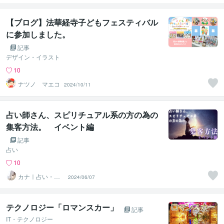
【ブログ】法華経寺子どもフェスティバル
に参加しました。
記事
デザイン・イラスト
10
ナツノ マエコ
2024/10/11
占い師さん、スピリチュアル系の方の為の
集客方法。 イベント編
記事
占い
10
カナ｜占い・ス
2024/06/07
ピ系専門制作代
行
テクノロジー「ロマンスカー」
記事
IT・テクノロジー