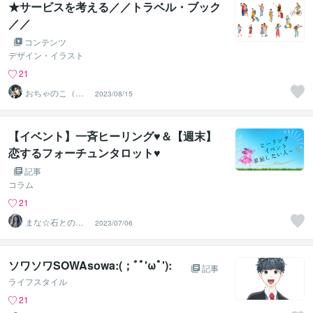
★サービスを考える／／トラベル・ブック
／／
コンテンツ
デザイン・イラスト
21
おちゃのこ（御
2023/08/15
茶乃子祭々）
【イベント】一斉ヒーリング♥＆【週末】
恋するフォーチュンタロット♥
記事
コラム
21
まな☆石との絆
2023/07/06
を整える占い師
＆セラピスト
ソワソワSOWAsowa:(；ﾞﾟ'ωﾟ'):
記事
ライフスタイル
21