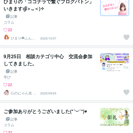
ひまりの「ココナラで繋ぐブログバトン」
いきますദ്ദി＞ᴗ＜)✧
記事
コラム
22
ひまり☘️ふんわ
2025/10/07
り優しく寄り添
う話し相手
9月25日 相談カテゴリ中心 交流会参加
してきました。
記事
学び
22
心のにゃん友 ゆ
2025/09/25
かこ【うつ・復
縁相談】
ご参加ありがとうございました(*´︶`*)♥
記事
コラム
22