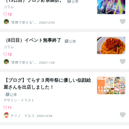
記事
コラム
12
“実務で使える”改
2022/12/03
善パートナー／
かめきち
（8日目）イベント無事終了
記事
コラム
12
“実務で使える”改
2022/11/28
善パートナー／
かめきち
【ブログ】てらす３周年祭に優しい似顔絵
屋さんを出店しました！
記事
デザイン・イラスト
11
ナツノ マエコ
2024/10/28