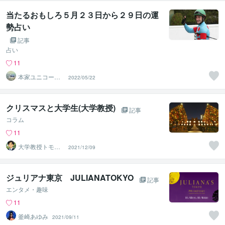
当たるおもしろ５月２３日から２９日の運
勢占い
記事
占い
11
本家ユニコーン
2022/05/22
の使者桜10周年
ありがとう
クリスマスと大学生(大学教授)
記事
コラム
11
大学教授トモ｜
2021/12/09
元東大教員
ジュリアナ東京 JULIANATOKYO
記事
エンタメ・趣味
11
釜崎あゆみ
2021/09/11