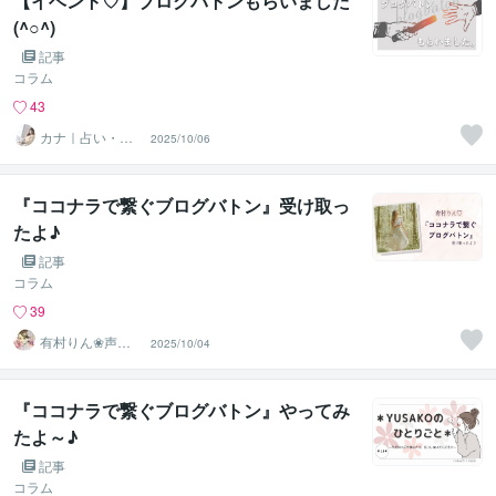
【イベント♡】ブログバトンもらいました
(^○^)
記事
コラム
43
カナ｜占い・ス
2025/10/06
ピ系専門制作代
行
『ココナラで繋ぐブログバトン』受け取っ
たよ♪
記事
コラム
39
有村りん❀声と
2025/10/04
文字で癒します♪
『ココナラで繋ぐブログバトン』やってみ
たよ～♪
記事
コラム