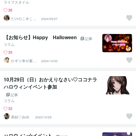
ライフスタイル
36
たけのこ＠ここ
2024/05/27
ろの地図屋
【お知らせ】Happy Halloween
記事
コラム
35
かず☆幸せ案内
2024/10/30
所
10月29日（日）おかえりなさい♡ココナラ
ハロウィンイベント参加
記事
コラム
32
美結♡みゆ
2023/10/29
ハロウィン☆イベント