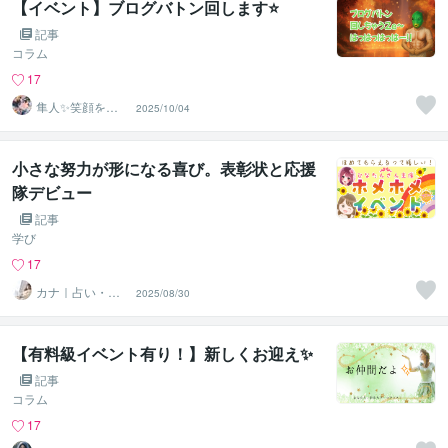
【イベント】ブログバトン回します⭐
記事
コラム
17
隼人✨笑顔を運
2025/10/04
ぶ占い師
小さな努力が形になる喜び。表彰状と応援
隊デビュー
記事
学び
17
カナ｜占い・ス
2025/08/30
ピ系専門制作代
行
【有料級イベント有り！】新しくお迎え✨
記事
コラム
17