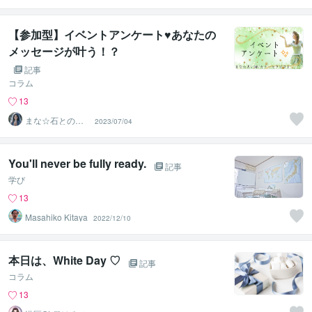
【参加型】イベントアンケート♥あなたの
メッセージが叶う！？
記事
コラム
13
まな☆石との絆
2023/07/04
を整える占い師
＆セラピスト
You'll never be fully ready.
記事
学び
13
Masahiko Kitaya
2022/12/10
本日は、White Day ♡
記事
コラム
13