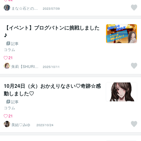
まな☆石との絆
2023/07/09
を整える占い師
＆セラピスト
【イベント】ブログバトンに挑戦しました
♪
記事
コラム
21
朱莉【SHURI】
2025/10/11
⭐︎言魂×タロット
占い
10月24日（火）おかえりなさい♡奇跡☆感
動しました♡
記事
コラム
21
美結♡みゆ
2023/10/24