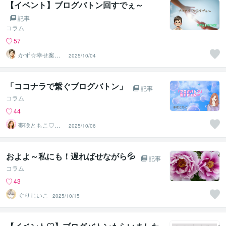
【イベント】ブログバトン回すでぇ～
記事
コラム
57
かず☆幸せ案内
2025/10/04
所
「ココナラで繋ぐブログバトン」
記事
コラム
44
夢咲ともこ♡心
2025/10/06
あたたまる時間
およよ～私にも！遅ればせながら💦
記事
コラム
43
ぐりじいこ
2025/10/15