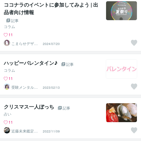
ココナラのイベントに参加してみよう | 出
品者向け情報
記事
コラム
11
こまらせデザイ
2024/07/20
ン＆マーケティ
ング出版応援
ハッピーバレンタイン♪
記事
コラム
11
受験メンタルト
2023/02/13
レーナー イロ
ハル
クリスマス一人ぼっち
記事
占い
11
近藤未来鑑定
2022/11/09
近藤 光 【移転
済】