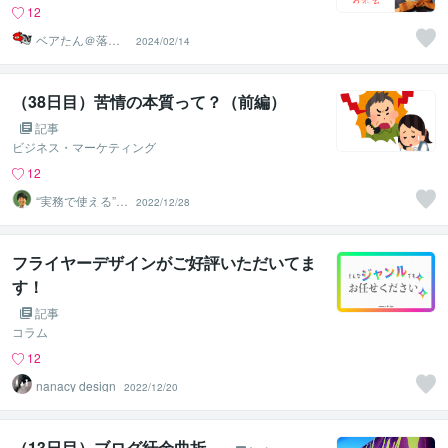
12
ベアたん＠落書
2024/02/14
きイラストレー
ター
（38日目）苦情の本質って？（前編）
記事
ビジネス・マーケティング
12
“実務で使える”改
2022/12/28
善パートナー／
かめきち
フライヤーデザインがご好評いただいてま
す！
記事
コラム
12
nanacy design
2022/12/20
（13日目）ブログ紆余曲折。