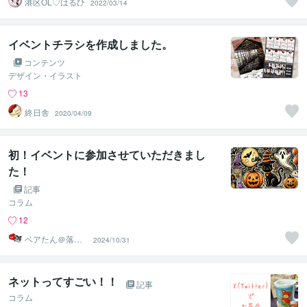
港区OL♡はるひ
2022/03/14
イベントチラシを作成しました。
コンテンツ
デザイン・イラスト
13
終日舎
2020/04/09
初！イベントに参加させていただきまし
た！
記事
コラム
12
ベアたん＠落書
2024/10/31
きイラストレー
ター
ネットってすごい！！
記事
コラム