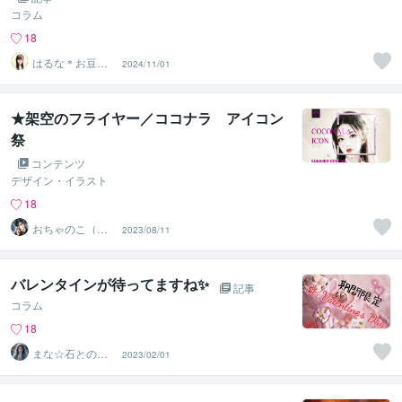
コラム
18
はるな＊お豆腐
2024/11/01
メンタルさんの
味方
★架空のフライヤー／ココナラ アイコン
祭
コンテンツ
デザイン・イラスト
18
おちゃのこ（御
2023/08/11
茶乃子祭々）
バレンタインが待ってますね✨
記事
コラム
18
まな☆石との絆
2023/02/01
を整える占い師
＆セラピスト