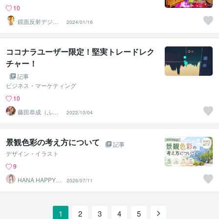
10
鏡面反射デジタ
2024/01/16
ルアート製作所
（鈴木穣）
ココナラユーザー限定！堅実トレードレク
チャー！
記事
ビジネス・マーケティング
10
藤田恭成（ふじ
2022/10/04
た やすなり）
景観色彩の考え方について
記事
デザイン・イラスト
9
HANA HAPPY 8
2026/07/11
7
1
2
3
4
5