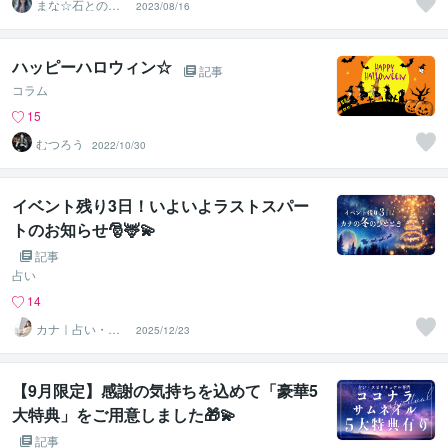
まな☆石との絆
2023/08/16
を整える占い師
＆セラピスト
ハッピーハロウィン☆
記事
コラム
15
むつろう
2022/10/30
イベント残り3日！いよいよラストスパー
トのお知らせ🎅🦌💫
記事
占い
14
カナ｜占い・ス
2025/12/23
ピ系専門制作代
行
【9月限定】感謝の気持ちを込めて「豪華5
大特典」をご用意しました🎁💫
記事