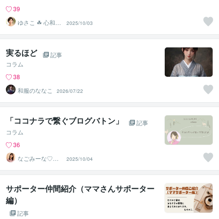
39
ゆさこ ☘ 心和ら
2025/10/03
ぐ拠り所
実るほど
記事
コラム
38
和服のななこ
2026/07/22
「ココナラで繋ぐブログバトン」
記事
コラム
36
なごみーな♡癒
2025/10/04
し系心のサポー
ター
サポーター仲間紹介（ママさんサポーター
編）
記事