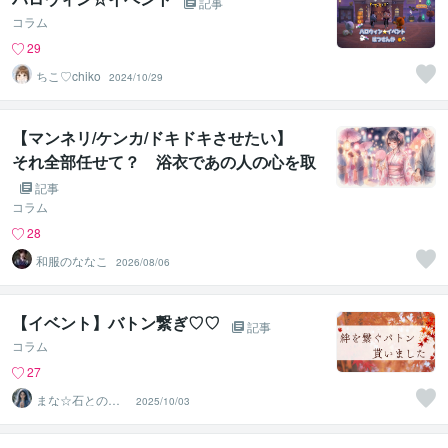
記事
コラム
29
ちこ♡chiko
2024/10/29
【マンネリ/ケンカ/ドキドキさせたい】
それ全部任せて？ 浴衣であの人の心を取
り戻す
記事
コラム
28
和服のななこ
2026/08/06
【イベント】バトン繋ぎ♡♡
記事
コラム
27
まな☆石との絆
2025/10/03
を整える占い師
＆セラピスト