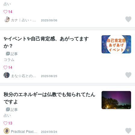
占い
14
カナ｜占い・ス
2025/09/06
ピ系専門制作代
行
✨イベント✨自己肯定感、あがってます
か？
記事
コラム
14
まな☆石との絆
2025/08/25
を整える占い師
＆セラピスト
秋分のエネルギーは仏教でも知られてたん
ですよ
記事
占い
13
Practical Psycho
2024/09/24
logy