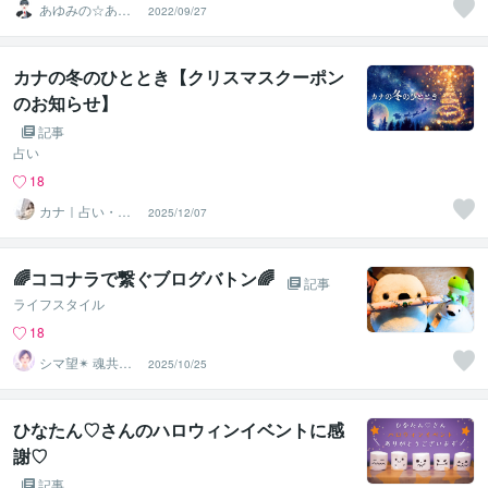
あゆみの☆あな
2022/09/27
たを応援・肯定
し隊
カナの冬のひととき【クリスマスクーポン
のお知らせ】
記事
占い
18
カナ｜占い・ス
2025/12/07
ピ系専門制作代
行
🌈ココナラで繋ぐブログバトン🌈
記事
ライフスタイル
18
シマ望✴ 魂共鳴
2025/10/25
リーディング
ひなたん♡さんのハロウィンイベントに感
謝♡
記事